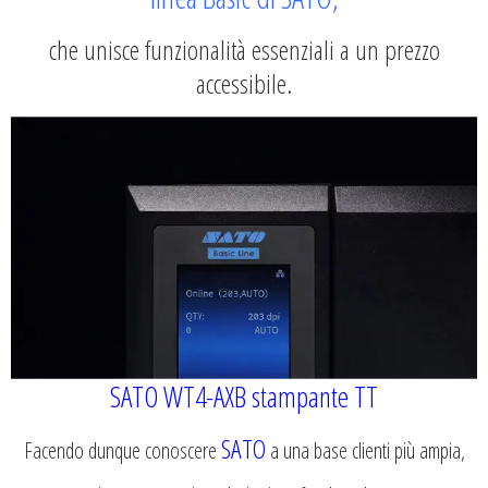
che unisce funzionalità essenziali a un prezzo
accessibile.
SATO WT4-AXB stampante TT
SATO
Facendo dunque conoscere
a una base clienti più ampia,