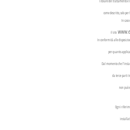
Titolare del trattamento è 
come descritto, solo per
In caso
www.ed
il sito
In conformità alle disposizion
per quanto applicab
Dal momento che l’install
da terze parti t
non può e
Ogni riferime
installat