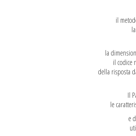
il metod
la
la dimensione
il codice
della risposta d
Il 
le caratte
e d
uti