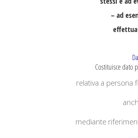
stessi e ad ev
– ad esem
effettua
Da
Costituisce dato
relativa a persona fi
anch
mediante riferiment