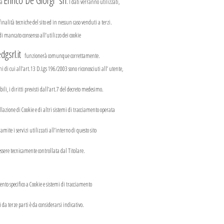
Enrico De Giorgi srl
la
. I dati verranno utilizzati,
 finalità tecniche del sito ed in nessun caso venduti a terzi.
 di mancato consenso all’utilizzo dei cookie
gsrl.it
funzionerà comunque correttamente.
i di cui all’art.13 D.Lgs 196/2003 sono riconosciuti all’ utente,
ili, i diritti previsti dall’art.7 del decreto medesimo.
azione di Cookie e di altri sistemi di tracciamento operata
ramite i servizi utilizzati all’interno di questo sito
ssere tecnicamente controllata dal Titolare.
nto specifico a Cookie e sistemi di tracciamento
i da terze parti è da considerarsi indicativo.