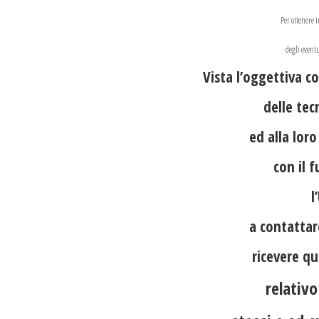
Per ottenere i
degli eventu
Vista l’oggettiva c
delle tec
ed alla lor
con il 
l
a contattar
ricevere 
relativo