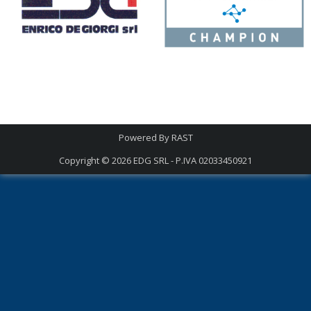
Powered By
RAST
Copyright © 2026
EDG SRL - P.IVA 02033450921