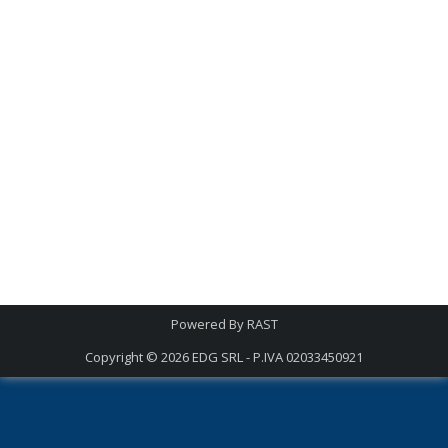
Powered By
RAST
Copyright © 2026
EDG SRL - P.IVA 02033450921