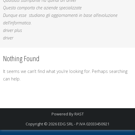
Qualsiasi stampante ha quindi un driver
Questo comporta che aziende specializzate
Dunque esse studiano gli aggiornamenti in base all’evoluzione
dell’informatica.
driver plus
driver
Nothing Found
It seems we can’t find what you’re looking for. Perhaps searching
can help.
Powered By
RAST
Copyright © 2026
EDG SRL - P.IVA 02033450921