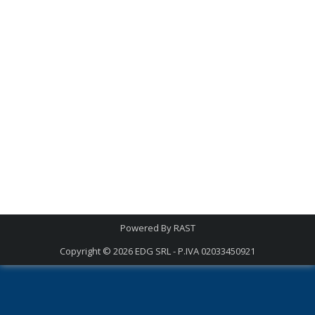
Powered By
RAST
Copyright © 2026
EDG SRL - P.IVA 02033450921