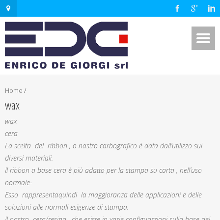
Home
/
wax
wax
cera
La scelta del ribbon , o nastro carbografico è data dall’utilizzo sui
diversi materiali.
Il ribbon a base cera è più adatto per la stampa su carta , nell’uso
normale-
Esso rappresentaquindi la maggioranza delle applicazioni e delle
soluzioni alle normali esigenze di stampa.
Il nastro cera/resina , che esiste in varie configuarzioni sulla base del