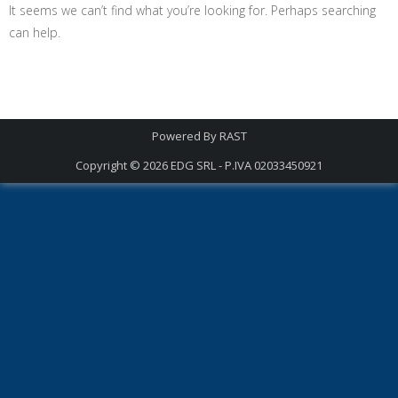
It seems we can’t find what you’re looking for. Perhaps searching
can help.
Powered By
RAST
Copyright © 2026
EDG SRL - P.IVA 02033450921