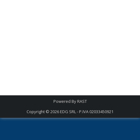
Powered By
RAST
Copyright © 2026
EDG SRL - P.IVA 02033450921