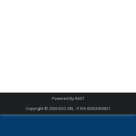
Powered By
RAST
Copyright © 2026
EDG SRL - P.IVA 02033450921