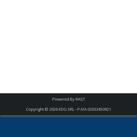
Powered By
RAST
Copyright © 2026
EDG SRL - P.IVA 02033450921