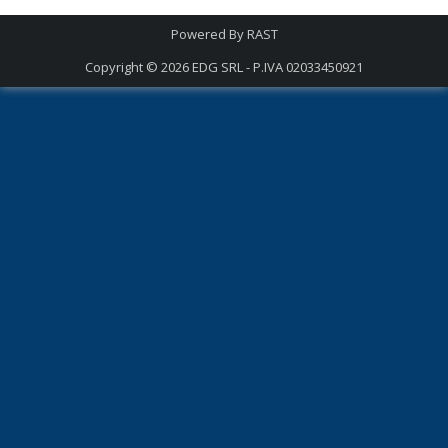
Powered By
RAST
Copyright © 2026
EDG SRL - P.IVA 02033450921