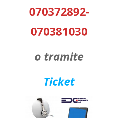
070372892-
070381030
o tramite
Ticket