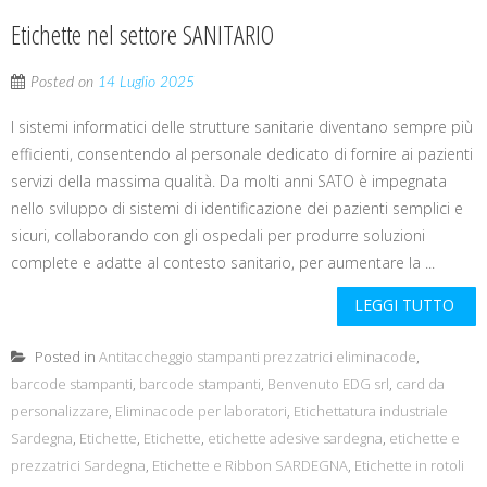
Etichette nel settore SANITARIO
Posted on
14 Luglio 2025
I sistemi informatici delle strutture sanitarie diventano sempre più
efficienti, consentendo al personale dedicato di fornire ai pazienti
servizi della massima qualità. Da molti anni SATO è impegnata
nello sviluppo di sistemi di identificazione dei pazienti semplici e
sicuri, collaborando con gli ospedali per produrre soluzioni
complete e adatte al contesto sanitario, per aumentare la ...
LEGGI TUTTO
Posted in
Antitaccheggio stampanti prezzatrici eliminacode
,
barcode stampanti
,
barcode stampanti
,
Benvenuto EDG srl
,
card da
personalizzare
,
Eliminacode per laboratori
,
Etichettatura industriale
Sardegna
,
Etichette
,
Etichette
,
etichette adesive sardegna
,
etichette e
prezzatrici Sardegna
,
Etichette e Ribbon SARDEGNA
,
Etichette in rotoli