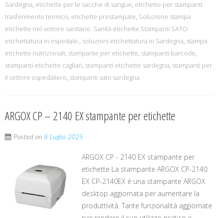
Sardegna
,
etichette per le sacche di sangue
,
etichette per stampanti
trasferimento termico
,
etichette prestampate
,
Soluzione stampa
etichette nel settore sanitario. Sanità etichette.Stampanti SATO
etichettatura in ospedale.
,
soluzioni etichettatura in Sardegna
,
stampa
etichette nutrizionali
,
stampante per etichette
,
stampanti barcode
,
stampanti etichette cagliari
,
stampanti etichette sardegna
,
stampanti per
il settore ospedaliero
,
stampanti sato sardegna
ARGOX CP – 2140 EX stampante per etichette
Posted on
8 Luglio 2025
ARGOX CP - 2140 EX stampante per
etichette La stampante ARGOX CP-2140
EX CP-2140EX è una stampante ARGOX
desktop aggiornata per aumentare la
produttività. Tante funzionalità aggiornate
per rendere il suo utilizzo pratico e