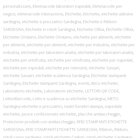
personalizzare
,
Eliminacode laboratori ospedali
,
Eliminacode per
negozi
,
eliminacode ristorazione
,
Etichette
,
Etichette
,
etichette adesive
sardegna
,
etichette e prezzatrici Sardegna
,
Etichette e Ribbon
SARDEGNA
,
Etichette in rotoli Sardegna
,
Etichette Olbia
,
Etichette Olbia
,
Etichette Oristano
,
Etichette Oristano
,
etichette per alimenti
,
etichette
per alimenti
,
etichette per alimenti
,
etichette per industria
,
etichette per
industria
,
etichette per laboratori analisi
,
etichette per laboratori analisi
,
etichette per ortofrutta
,
etichette per ortofrutta
,
etichette per ospedali
,
etichette per ospedali
,
etichette per ristoranti
,
etichette Sassari
,
etichette Sassari
,
etichette scadenza Sardegna
,
Etichette stampanti
Sardegna
,
Etichette stampanti Sardegna
,
eventi
,
ittico etichette
,
Laboratorio etichette
,
Laboratorio etichette
,
LETTORI QR CODE
,
LettoriBarcode
,
Lotto e scadenza su etichette Sardegna
,
METO
Sardegna etichette e prezzatrici
,
nastri funebri stampa
,
ospedale
etichette
,
pesce confezionato etichette
,
placche antitaccheggio
,
Protezione prodotti con antitaccheggio
,
RFID STAMPANTI ETICHETTE
SARDEGNA
,
RFID STAMPANTI ETICHETTE SARDEGNA
,
Ribbon
,
Ribbon
,
rotoli cassa sardegna
,
rotoli etichette Cagliari
,
rotoli etichette Sardegna
,