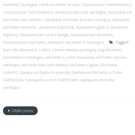
etichette Sardegna
,
rotoli etichette Sassari
,
Soluzioni per l'etichettatura
,
Soluzioni per l’etichettatura
,
stampanti barcode sardegna
,
Stampanti ed
etichette per caseifici
,
Stampanti etichette pronta consegna
,
stampanti
etichette termiche
,
stampanti industriali
,
stampanti logistica
,
stampanti
logistica
,
Stampanti per card e badge
,
Stampanti per etichette
,
Stampanti per etichette
,
stampare etichette in Sardegna
Tagged
barcode stampanti
,
codice a barre stampa sardegna
,
edg etichette
,
Etichettatrici Sardegna
,
etichette a colori stampanti
,
etichette adesive
sardegna
,
etichette barcode stampa
,
Etichette Cagliari
,
Etichette
caseifici
,
stampa etichjette in azienda
,
Stampante Etichette a Colori
SARDEGNA
,
Stampanti a colori SARDEGNA
,
stampanti etichette
sardegna
Older posts