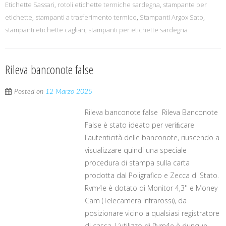
Etichette Sassari
,
rotoli etichette termiche sardegna
,
stampante per
etichette
,
stampanti a trasferimento termico
,
Stampanti Argox Sato
,
stampanti etichette cagliari
,
stampanti per etichette sardegna
Rileva banconote false
Posted on
12 Marzo 2025
Rileva banconote false Rileva Banconote
False è stato ideato per veriﬁcare
l'autenticità delle banconote, riuscendo a
visualizzare quindi una speciale
procedura di stampa sulla carta
prodotta dal Poligrafico e Zecca di Stato.
Rvm4e è dotato di Monitor 4,3'' e Money
Cam (Telecamera Infrarossi), da
posizionare vicino a qualsiasi registratore
di cassa. L’utilizzo di Rvm4e è dunque