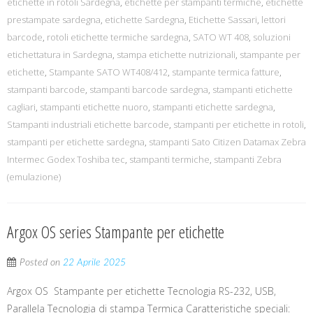
etichette in rotoli Sardegna
,
etichette per stampanti termiche
,
etichette
prestampate sardegna
,
etichette Sardegna
,
Etichette Sassari
,
lettori
barcode
,
rotoli etichette termiche sardegna
,
SATO WT 408
,
soluzioni
etichettatura in Sardegna
,
stampa etichette nutrizionali
,
stampante per
etichette
,
Stampante SATO WT408/412
,
stampante termica fatture
,
stampanti barcode
,
stampanti barcode sardegna
,
stampanti etichette
cagliari
,
stampanti etichette nuoro
,
stampanti etichette sardegna
,
Stampanti industriali etichette barcode
,
stampanti per etichette in rotoli
,
stampanti per etichette sardegna
,
stampanti Sato Citizen Datamax Zebra
Intermec Godex Toshiba tec
,
stampanti termiche
,
stampanti Zebra
(emulazione)
Argox OS series Stampante per etichette
Posted on
22 Aprile 2025
Argox OS Stampante per etichette Tecnologia RS-232, USB,
Parallela Tecnologia di stampa Termica Caratteristiche speciali: