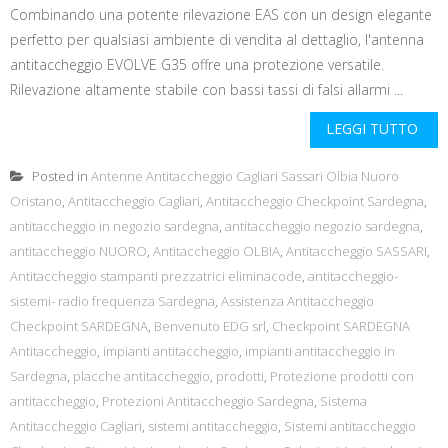
Combinando una potente rilevazione EAS con un design elegante
perfetto per qualsiasi ambiente di vendita al dettaglio, l'antenna
antitaccheggio EVOLVE G35 offre una protezione versatile.
Rilevazione altamente stabile con bassi tassi di falsi allarmi ...
LEGGI TUTTO
Posted in
Antenne Antitaccheggio Cagliari Sassari Olbia Nuoro
Oristano
,
Antitaccheggio Cagliari
,
Antitaccheggio Checkpoint Sardegna
,
antitaccheggio in negozio sardegna
,
antitaccheggio negozio sardegna
,
antitaccheggio NUORO
,
Antitaccheggio OLBIA
,
Antitaccheggio SASSARI
,
Antitaccheggio stampanti prezzatrici eliminacode
,
antitaccheggio-
sistemi- radio frequenza Sardegna
,
Assistenza Antitaccheggio
Checkpoint SARDEGNA
,
Benvenuto EDG srl
,
Checkpoint SARDEGNA
Antitaccheggio
,
impianti antitaccheggio
,
impianti antitaccheggio in
Sardegna
,
placche antitaccheggio
,
prodotti
,
Protezione prodotti con
antitaccheggio
,
Protezioni Antitaccheggio Sardegna
,
Sistema
Antitaccheggio Cagliari
,
sistemi antitaccheggio
,
Sistemi antitaccheggio