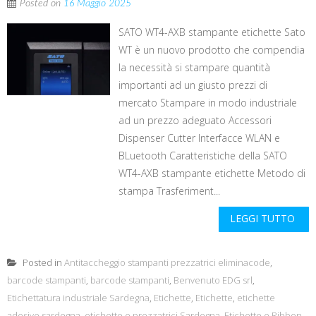
Posted on
16 Maggio 2025
SATO WT4-AXB stampante etichette Sato
WT è un nuovo prodotto che compendia
la necessità si stampare quantità
importanti ad un giusto prezzi di
mercato Stampare in modo industriale
ad un prezzo adeguato Accessori
Dispenser Cutter Interfacce WLAN e
BLuetooth Caratteristiche della SATO
WT4-AXB stampante etichette Metodo di
stampa Trasferiment...
LEGGI TUTTO
Posted in
Antitaccheggio stampanti prezzatrici eliminacode
,
barcode stampanti
,
barcode stampanti
,
Benvenuto EDG srl
,
Etichettatura industriale Sardegna
,
Etichette
,
Etichette
,
etichette
adesive sardegna
,
etichette e prezzatrici Sardegna
,
Etichette e Ribbon