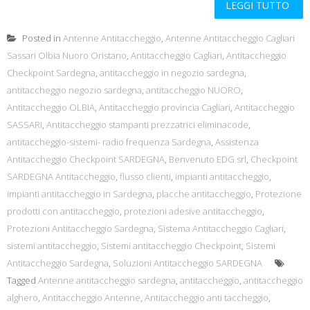
LEGGI TUTTO
Posted in
Antenne Antitaccheggio
,
Antenne Antitaccheggio Cagliari
Sassari Olbia Nuoro Oristano
,
Antitaccheggio Cagliari
,
Antitaccheggio
Checkpoint Sardegna
,
antitaccheggio in negozio sardegna
,
antitaccheggio negozio sardegna
,
antitaccheggio NUORO
,
Antitaccheggio OLBIA
,
Antitaccheggio provincia Cagliari
,
Antitaccheggio
SASSARI
,
Antitaccheggio stampanti prezzatrici eliminacode
,
antitaccheggio-sistemi- radio frequenza Sardegna
,
Assistenza
Antitaccheggio Checkpoint SARDEGNA
,
Benvenuto EDG srl
,
Checkpoint
SARDEGNA Antitaccheggio
,
flusso clienti
,
impianti antitaccheggio
,
impianti antitaccheggio in Sardegna
,
placche antitaccheggio
,
Protezione
prodotti con antitaccheggio
,
protezioni adesive antitaccheggio
,
Protezioni Antitaccheggio Sardegna
,
Sistema Antitaccheggio Cagliari
,
sistemi antitaccheggio
,
Sistemi antitaccheggio Checkpoint
,
Sistemi
Antitaccheggio Sardegna
,
Soluzioni Antitaccheggio SARDEGNA
Tagged
Antenne antitaccheggio sardegna
,
antitaccheggio
,
antitaccheggio
alghero
,
Antitaccheggio Antenne
,
Antitaccheggio anti taccheggio
,