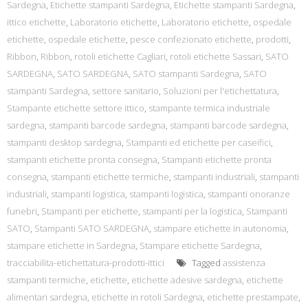
Sardegna
,
Etichette stampanti Sardegna
,
Etichette stampanti Sardegna
,
ittico etichette
,
Laboratorio etichette
,
Laboratorio etichette
,
ospedale
etichette
,
ospedale etichette
,
pesce confezionato etichette
,
prodotti
,
Ribbon
,
Ribbon
,
rotoli etichette Cagliari
,
rotoli etichette Sassari
,
SATO
SARDEGNA
,
SATO SARDEGNA
,
SATO stampanti Sardegna
,
SATO
stampanti Sardegna
,
settore sanitario
,
Soluzioni per l'etichettatura
,
Stampante etichette settore ittico
,
stampante termica industriale
sardegna
,
stampanti barcode sardegna
,
stampanti barcode sardegna
,
stampanti desktop sardegna
,
Stampanti ed etichette per caseifici
,
stampanti etichette pronta consegna
,
Stampanti etichette pronta
consegna
,
stampanti etichette termiche
,
stampanti industriali
,
stampanti
industriali
,
stampanti logistica
,
stampanti logistica
,
stampanti onoranze
funebri
,
Stampanti per etichette
,
stampanti per la logistica
,
Stampanti
SATO
,
Stampanti SATO SARDEGNA
,
stampare etichette in autonomia
,
stampare etichette in Sardegna
,
Stampare etichette Sardegna
,
tracciabilita-etichettatura-prodotti-ittici
Tagged
assistenza
stampanti termiche
,
etichette
,
etichette adesive sardegna
,
etichette
alimentari sardegna
,
etichette in rotoli Sardegna
,
etichette prestampate
,