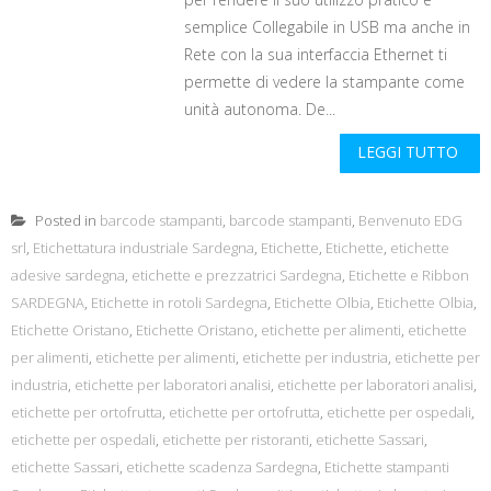
semplice Collegabile in USB ma anche in
Rete con la sua interfaccia Ethernet ti
permette di vedere la stampante come
unità autonoma. De...
LEGGI TUTTO
Posted in
barcode stampanti
,
barcode stampanti
,
Benvenuto EDG
srl
,
Etichettatura industriale Sardegna
,
Etichette
,
Etichette
,
etichette
adesive sardegna
,
etichette e prezzatrici Sardegna
,
Etichette e Ribbon
SARDEGNA
,
Etichette in rotoli Sardegna
,
Etichette Olbia
,
Etichette Olbia
,
Etichette Oristano
,
Etichette Oristano
,
etichette per alimenti
,
etichette
per alimenti
,
etichette per alimenti
,
etichette per industria
,
etichette per
industria
,
etichette per laboratori analisi
,
etichette per laboratori analisi
,
etichette per ortofrutta
,
etichette per ortofrutta
,
etichette per ospedali
,
etichette per ospedali
,
etichette per ristoranti
,
etichette Sassari
,
etichette Sassari
,
etichette scadenza Sardegna
,
Etichette stampanti