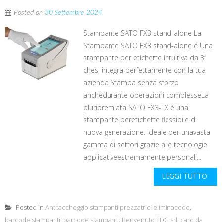
Posted on
30 Settembre 2024
Stampante SATO FX3 stand-alone La
Stampante SATO FX3 stand-alone é Una
stampante per etichette intuitiva da 3”
chesi integra perfettamente con la tua
azienda Stampa senza sforzo
anchedurante operazioni complesseLa
pluripremiata SATO FX3-LX è una
stampante peretichette flessibile di
nuova generazione. Ideale per unavasta
gamma di settori grazie alle tecnologie
applicativeestremamente personali...
LEGGI TUTTO
Posted in
Antitaccheggio stampanti prezzatrici eliminacode
,
barcode stampanti
,
barcode stampanti
,
Benvenuto EDG srl
,
card da