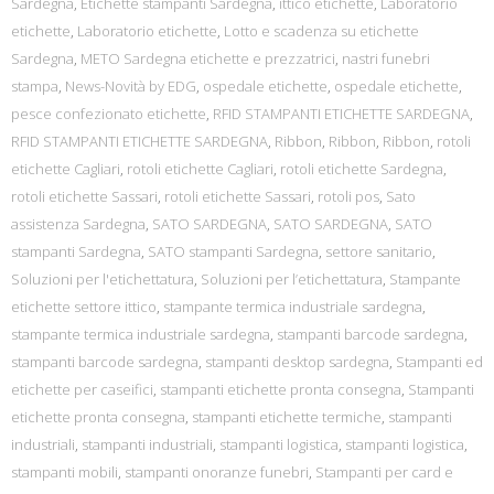
Sardegna
,
Etichette stampanti Sardegna
,
ittico etichette
,
Laboratorio
etichette
,
Laboratorio etichette
,
Lotto e scadenza su etichette
Sardegna
,
METO Sardegna etichette e prezzatrici
,
nastri funebri
stampa
,
News-Novità by EDG
,
ospedale etichette
,
ospedale etichette
,
pesce confezionato etichette
,
RFID STAMPANTI ETICHETTE SARDEGNA
,
RFID STAMPANTI ETICHETTE SARDEGNA
,
Ribbon
,
Ribbon
,
Ribbon
,
rotoli
etichette Cagliari
,
rotoli etichette Cagliari
,
rotoli etichette Sardegna
,
rotoli etichette Sassari
,
rotoli etichette Sassari
,
rotoli pos
,
Sato
assistenza Sardegna
,
SATO SARDEGNA
,
SATO SARDEGNA
,
SATO
stampanti Sardegna
,
SATO stampanti Sardegna
,
settore sanitario
,
Soluzioni per l'etichettatura
,
Soluzioni per l’etichettatura
,
Stampante
etichette settore ittico
,
stampante termica industriale sardegna
,
stampante termica industriale sardegna
,
stampanti barcode sardegna
,
stampanti barcode sardegna
,
stampanti desktop sardegna
,
Stampanti ed
etichette per caseifici
,
stampanti etichette pronta consegna
,
Stampanti
etichette pronta consegna
,
stampanti etichette termiche
,
stampanti
industriali
,
stampanti industriali
,
stampanti logistica
,
stampanti logistica
,
stampanti mobili
,
stampanti onoranze funebri
,
Stampanti per card e