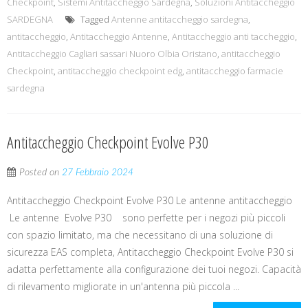
Checkpoint
,
Sistemi Antitaccheggio Sardegna
,
Soluzioni Antitaccheggio
SARDEGNA
Tagged
Antenne antitaccheggio sardegna
,
antitaccheggio
,
Antitaccheggio Antenne
,
Antitaccheggio anti taccheggio
,
Antitaccheggio Cagliari sassari Nuoro Olbia Oristano
,
antitaccheggio
Checkpoint
,
antitaccheggio checkpoint edg
,
antitaccheggio farmacie
sardegna
Antitaccheggio Checkpoint Evolve P30
Posted on
27 Febbraio 2024
Antitaccheggio Checkpoint Evolve P30 Le antenne antitaccheggio
Le antenne Evolve P30 sono perfette per i negozi più piccoli
con spazio limitato, ma che necessitano di una soluzione di
sicurezza EAS completa, Antitaccheggio Checkpoint Evolve P30 si
adatta perfettamente alla configurazione dei tuoi negozi. Capacità
di rilevamento migliorate in un'antenna più piccola ...