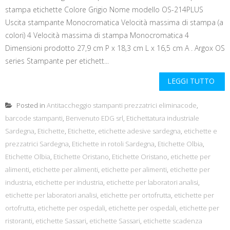
stampa etichette Colore Grigio Nome modello OS-214PLUS
Uscita stampante Monocromatica Velocità massima di stampa (a
colori) 4 Velocità massima di stampa Monocromatica 4
Dimensioni prodotto 27,9 cm P x 18,3 cm L x 16,5 cm A . Argox OS
series Stampante per etichett...
LEGGI TUTTO
Posted in
Antitaccheggio stampanti prezzatrici eliminacode
,
barcode stampanti
,
Benvenuto EDG srl
,
Etichettatura industriale
Sardegna
,
Etichette
,
Etichette
,
etichette adesive sardegna
,
etichette e
prezzatrici Sardegna
,
Etichette in rotoli Sardegna
,
Etichette Olbia
,
Etichette Olbia
,
Etichette Oristano
,
Etichette Oristano
,
etichette per
alimenti
,
etichette per alimenti
,
etichette per alimenti
,
etichette per
industria
,
etichette per industria
,
etichette per laboratori analisi
,
etichette per laboratori analisi
,
etichette per ortofrutta
,
etichette per
ortofrutta
,
etichette per ospedali
,
etichette per ospedali
,
etichette per
ristoranti
,
etichette Sassari
,
etichette Sassari
,
etichette scadenza