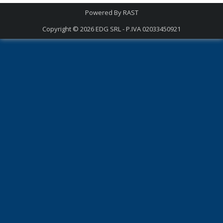
Powered By
RAST
Copyright © 2026
EDG SRL - P.IVA 02033450921