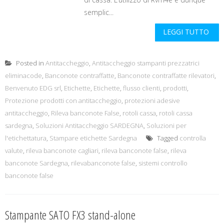
semplic...
LEGGI TUTTO
Posted in
Antitaccheggio
,
Antitaccheggio stampanti prezzatrici
eliminacode
,
Banconote contraffatte
,
Banconote contraffatte rilevatori
,
Benvenuto EDG srl
,
Etichette
,
Etichette
,
flusso clienti
,
prodotti
,
Protezione prodotti con antitaccheggio
,
protezioni adesive
antitaccheggio
,
Rileva banconote False
,
rotoli cassa
,
rotoli cassa
sardegna
,
Soluzioni Antitaccheggio SARDEGNA
,
Soluzioni per
l'etichettatura
,
Stampare etichette Sardegna
Tagged
controlla
valute
,
rileva banconote cagliari
,
rileva banconote false
,
rileva
banconote Sardegna
,
rilevabanconote false
,
sistemi controllo
banconote false
Stampante SATO FX3 stand-alone