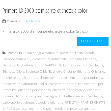
Primera LX 3000 stampante etichette a colori
Posted on
5 Aprile 2023
Primera LX 3000 stampante etichette a colori (altro…)
LEGGI TUTTO
Posted in
Antitaccheggio stampanti prezzatrici eliminacode
,
barcode stampanti
,
Etichettatura industriale Sardegna
,
Etichette
,
Etichette
,
Etichette e Ribbon SARDEGNA
,
Etichette in rotoli Sardegna
,
Etichette Olbia
,
Etichette Olbia
,
Etichette Oristano
,
Etichette Oristano
,
etichette per alimenti
,
etichette per industria
,
etichette per industria
,
etichette per laboratori analisi
,
etichette per ortofrutta
,
etichette per
ortofrutta
,
etichette per ospedali
,
etichette per ristoranti
,
etichette
Sassari
,
Etichette stampanti Sardegna
,
Etichette stampanti Sardegna
,
Laboratorio etichette
,
ospedale etichette
,
RFID STAMPANTI ETICHETTE
SARDEGNA
,
rotoli etichette Cagliari
,
rotoli etichette Cagliari
,
rotoli