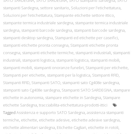
SATO SARDEGNA
,
SATO SARDEGNA
,
SATO stampanti Sardegna
,
SATO
stampanti Sardegna
,
settore sanitario
,
Soluzioni per l'etichettatura
,
Soluzioni per l’etichettatura
,
Stampante etichette settore ittico
,
stampante termica industriale sardegna
,
stampante termica industriale
sardegna
,
stampanti barcode sardegna
,
stampanti barcode sardegna
,
stampanti desktop sardegna
,
Stampanti ed etichette per caseifici
,
stampanti etichette pronta consegna
,
Stampanti etichette pronta
consegna
,
stampanti etichette termiche
,
stampanti industriali
,
stampanti
industriali
,
stampanti logistica
,
stampanti logistica
,
stampanti mobili
,
stampanti mobili
,
stampanti onoranze funebri
,
Stampanti per etichette
,
Stampanti per etichette
,
stampanti per la logistica
,
Stampanti RFID
,
Stampanti RFID
,
Stampanti SATO
,
stampanti sato Cg408e sardegna
,
stampanti sato Cg408e sardegna
,
Stampanti SATO SARDEGNA
,
stampare
etichette in autonomia
,
stampare etichette in Sardegna
,
Stampare
etichette Sardegna
,
tracciabilita-etichettatura-prodotti-ittici
Tagged
Assistenza e supporto SATO Sardegna
,
assistenza stampanti
termiche
,
etichette
,
etichette adesive
,
etichette adesive sardegna
,
etichette alimentari sardegna
,
Etichette Cagliari
,
etichette in rotoli
,