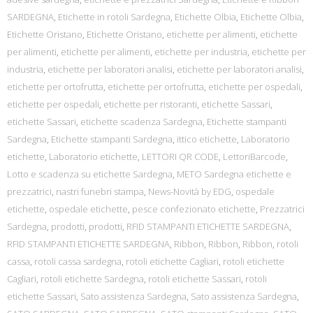
SARDEGNA
,
Etichette in rotoli Sardegna
,
Etichette Olbia
,
Etichette Olbia
,
Etichette Oristano
,
Etichette Oristano
,
etichette per alimenti
,
etichette
per alimenti
,
etichette per alimenti
,
etichette per industria
,
etichette per
industria
,
etichette per laboratori analisi
,
etichette per laboratori analisi
,
etichette per ortofrutta
,
etichette per ortofrutta
,
etichette per ospedali
,
etichette per ospedali
,
etichette per ristoranti
,
etichette Sassari
,
etichette Sassari
,
etichette scadenza Sardegna
,
Etichette stampanti
Sardegna
,
Etichette stampanti Sardegna
,
ittico etichette
,
Laboratorio
etichette
,
Laboratorio etichette
,
LETTORI QR CODE
,
LettoriBarcode
,
Lotto e scadenza su etichette Sardegna
,
METO Sardegna etichette e
prezzatrici
,
nastri funebri stampa
,
News-Novità by EDG
,
ospedale
etichette
,
ospedale etichette
,
pesce confezionato etichette
,
Prezzatrici
Sardegna
,
prodotti
,
prodotti
,
RFID STAMPANTI ETICHETTE SARDEGNA
,
RFID STAMPANTI ETICHETTE SARDEGNA
,
Ribbon
,
Ribbon
,
Ribbon
,
rotoli
cassa
,
rotoli cassa sardegna
,
rotoli etichette Cagliari
,
rotoli etichette
Cagliari
,
rotoli etichette Sardegna
,
rotoli etichette Sassari
,
rotoli
etichette Sassari
,
Sato assistenza Sardegna
,
Sato assistenza Sardegna
,