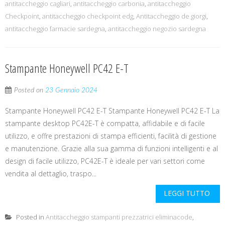
antitaccheggio cagliari
,
antitaccheggio carbonia
,
antitaccheggio
Checkpoint
,
antitaccheggio checkpoint edg
,
Antitaccheggio de giorgi
,
antitaccheggio farmacie sardegna
,
antitaccheggio negozio sardegna
Stampante Honeywell PC42 E-T
Posted on
23 Gennaio 2024
Stampante Honeywell PC42 E-T Stampante Honeywell PC42 E-T La
stampante desktop PC42E-T è compatta, affidabile e di facile
utilizzo, e offre prestazioni di stampa efficienti, facilità di gestione
e manutenzione. Grazie alla sua gamma di funzioni intelligenti e al
design di facile utilizzo, PC42E-T è ideale per vari settori come
vendita al dettaglio, traspo...
LEGGI TUTTO
Posted in
Antitaccheggio stampanti prezzatrici eliminacode
,