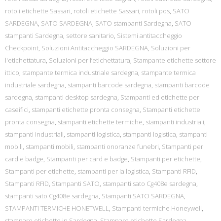
rotoli etichette Sassari
,
rotoli etichette Sassari
,
rotoli pos
,
SATO
SARDEGNA
,
SATO SARDEGNA
,
SATO stampanti Sardegna
,
SATO
stampanti Sardegna
,
settore sanitario
,
Sistemi antitaccheggio
Checkpoint
,
Soluzioni Antitaccheggio SARDEGNA
,
Soluzioni per
l'etichettatura
,
Soluzioni per l’etichettatura
,
Stampante etichette settore
ittico
,
stampante termica industriale sardegna
,
stampante termica
industriale sardegna
,
stampanti barcode sardegna
,
stampanti barcode
sardegna
,
stampanti desktop sardegna
,
Stampanti ed etichette per
caseifici
,
stampanti etichette pronta consegna
,
Stampanti etichette
pronta consegna
,
stampanti etichette termiche
,
stampanti industriali
,
stampanti industriali
,
stampanti logistica
,
stampanti logistica
,
stampanti
mobili
,
stampanti mobili
,
stampanti onoranze funebri
,
Stampanti per
card e badge
,
Stampanti per card e badge
,
Stampanti per etichette
,
Stampanti per etichette
,
stampanti per la logistica
,
Stampanti RFID
,
Stampanti RFID
,
Stampanti SATO
,
stampanti sato Cg408e sardegna
,
stampanti sato Cg408e sardegna
,
Stampanti SATO SARDEGNA
,
STAMPANTI TERMICHE HONETWELL
,
Stampanti termiche Honeywell
,
stampare etichette in Sardegna
,
Stampare etichette Sardegna
,