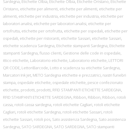
Sardegna
,
Etichette Olbia
,
Etichette Olbia
,
Etichette Oristano
,
Etichette
Oristano
,
etichette per alimenti
,
etichette per alimenti
,
etichette per
alimenti
,
etichette per industria
,
etichette per industria
,
etichette per
laboratori analisi
,
etichette per laboratori analisi
,
etichette per
ortofrutta
,
etichette per ortofrutta
,
etichette per ospedali
,
etichette per
ospedali
,
etichette per ristoranti
,
etichette Sassari
,
etichette Sassari
,
etichette scadenza Sardegna
,
Etichette stampanti Sardegna
,
Etichette
stampanti Sardegna
,
flusso clienti
,
Gestione delle code in ospedale
,
ittico etichette
,
Laboratorio etichette
,
Laboratorio etichette
,
LETTORI
QR CODE
,
LettoriBarcode
,
Lotto e scadenza su etichette Sardegna
,
Marcatori Ink Jet
,
METO Sardegna etichette e prezzatrici
,
nastri funebri
stampa
,
ospedale etichette
,
ospedale etichette
,
pesce confezionato
etichette
,
prodotti
,
prodotti
,
RFID STAMPANTI ETICHETTE SARDEGNA
,
RFID STAMPANTI ETICHETTE SARDEGNA
,
Ribbon
,
Ribbon
,
Ribbon
,
rotoli
cassa
,
rotoli cassa sardegna
,
rotoli etichette Cagliari
,
rotoli etichette
Cagliari
,
rotoli etichette Sardegna
,
rotoli etichette Sassari
,
rotoli
etichette Sassari
,
rotoli pos
,
Sato assistenza Sardegna
,
Sato assistenza
Sardegna
,
SATO SARDEGNA
,
SATO SARDEGNA
,
SATO stampanti