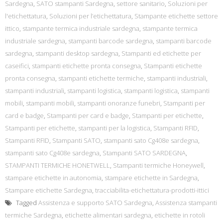
Sardegna
,
SATO stampanti Sardegna
,
settore sanitario
,
Soluzioni per
l'etichettatura
,
Soluzioni per l’etichettatura
,
Stampante etichette settore
ittico
,
stampante termica industriale sardegna
,
stampante termica
industriale sardegna
,
stampanti barcode sardegna
,
stampanti barcode
sardegna
,
stampanti desktop sardegna
,
Stampanti ed etichette per
caseifici
,
stampanti etichette pronta consegna
,
Stampanti etichette
pronta consegna
,
stampanti etichette termiche
,
stampanti industriali
,
stampanti industriali
,
stampanti logistica
,
stampanti logistica
,
stampanti
mobili
,
stampanti mobili
,
stampanti onoranze funebri
,
Stampanti per
card e badge
,
Stampanti per card e badge
,
Stampanti per etichette
,
Stampanti per etichette
,
stampanti per la logistica
,
Stampanti RFID
,
Stampanti RFID
,
Stampanti SATO
,
stampanti sato Cg408e sardegna
,
stampanti sato Cg408e sardegna
,
Stampanti SATO SARDEGNA
,
STAMPANTI TERMICHE HONETWELL
,
Stampanti termiche Honeywell
,
stampare etichette in autonomia
,
stampare etichette in Sardegna
,
Stampare etichette Sardegna
,
tracciabilita-etichettatura-prodotti-ittici
Tagged
Assistenza e supporto SATO Sardegna
,
Assistenza stampanti
termiche Sardegna
,
etichette alimentari sardegna
,
etichette in rotoli