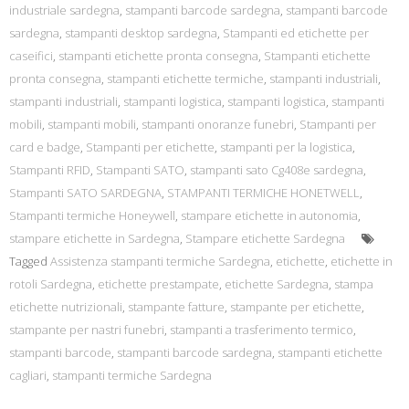
industriale sardegna
,
stampanti barcode sardegna
,
stampanti barcode
sardegna
,
stampanti desktop sardegna
,
Stampanti ed etichette per
caseifici
,
stampanti etichette pronta consegna
,
Stampanti etichette
pronta consegna
,
stampanti etichette termiche
,
stampanti industriali
,
stampanti industriali
,
stampanti logistica
,
stampanti logistica
,
stampanti
mobili
,
stampanti mobili
,
stampanti onoranze funebri
,
Stampanti per
card e badge
,
Stampanti per etichette
,
stampanti per la logistica
,
Stampanti RFID
,
Stampanti SATO
,
stampanti sato Cg408e sardegna
,
Stampanti SATO SARDEGNA
,
STAMPANTI TERMICHE HONETWELL
,
Stampanti termiche Honeywell
,
stampare etichette in autonomia
,
stampare etichette in Sardegna
,
Stampare etichette Sardegna
Tagged
Assistenza stampanti termiche Sardegna
,
etichette
,
etichette in
rotoli Sardegna
,
etichette prestampate
,
etichette Sardegna
,
stampa
etichette nutrizionali
,
stampante fatture
,
stampante per etichette
,
stampante per nastri funebri
,
stampanti a trasferimento termico
,
stampanti barcode
,
stampanti barcode sardegna
,
stampanti etichette
cagliari
,
stampanti termiche Sardegna