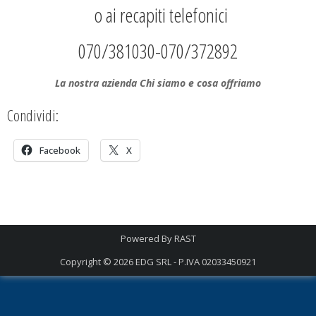
o ai recapiti telefonici
070/381030-070/372892
La nostra azienda Chi siamo e cosa offriamo
Condividi:
Facebook
X
Powered By
RAST
Copyright © 2026
EDG SRL - P.IVA 02033450921