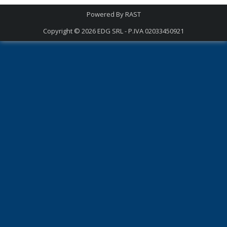
Powered By
RAST
Copyright © 2026
EDG SRL - P.IVA 02033450921