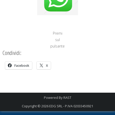
Premi
sul
pulsante
Condividi:
Facebook
X
Powered By
RAST
Copyright © 2026
EDG SRL - P.IVA 02033450921