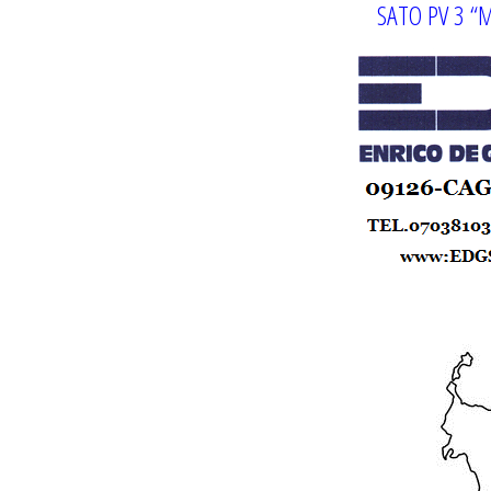
SATO PV 3 “M