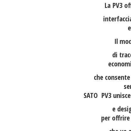
La PV3 of
interfacc
e
Il mod
di trac
economi
che consente
se
SATO PV3 unisce 
e desig
per offrir