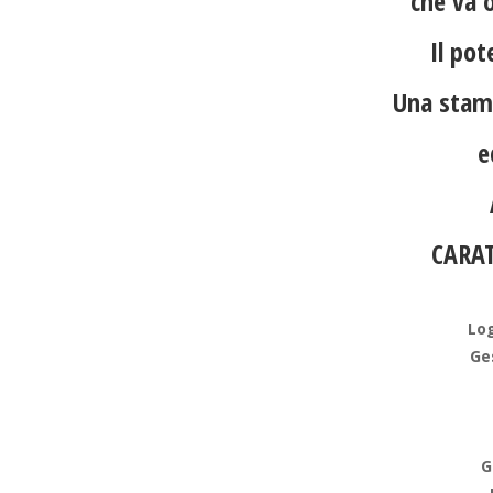
che va 
Il pot
Una stamp
e
CARAT
Log
Ge
G