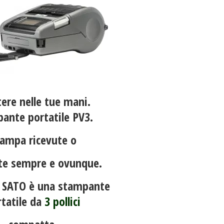
tere nelle tue mani.
ante portatile PV3.
ampa ricevute o
te sempre e ovunque.
i SATO è una stampante
rtatile da
3 pollici