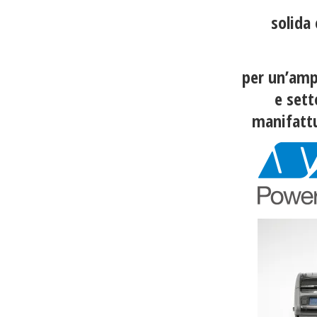
solida 
per un’amp
e sett
manifattur