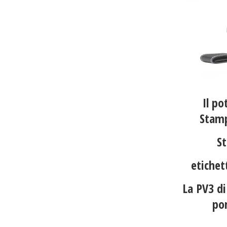
Il po
Stamp
St
etichet
La PV3 d
po