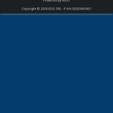
Powered By
RAST
Copyright © 2026
EDG SRL - P.IVA 02033450921