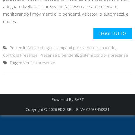
adeguato livello di sicurezza nell’accesso alle aree riservate,
monitorando i movimenti di dipendenti, visitatori o automezzi, è
una es...
LEGGI TUTTO
Posted in
Antitaccheggio stampanti prezzatrici eliminacode
,
Controlla Presenze
,
Presenze Dipendenti
,
Sistemi controlla presenze
Tagged
Verifica presenze
Powered By
RAST
Copyright © 2026
EDG SRL - P.IVA 02033450921