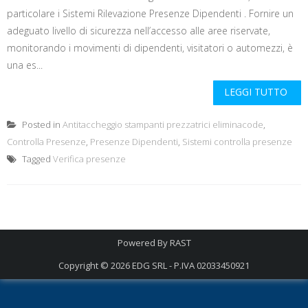
particolare i Sistemi Rilevazione Presenze Dipendenti . Fornire un
adeguato livello di sicurezza nell’accesso alle aree riservate,
monitorando i movimenti di dipendenti, visitatori o automezzi, è
una es...
LEGGI TUTTO
Posted in
Antitaccheggio stampanti prezzatrici eliminacode
,
Controlla Presenze
,
Presenze Dipendenti
,
Sistemi controlla presenze
Tagged
Verifica presenze
Powered By
RAST
Copyright © 2026
EDG SRL - P.IVA 02033450921