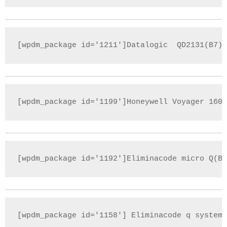
[wpdm_package id='1211']Datalogic  QD2131(B7)
[wpdm_package id='1199']Honeywell Voyager 1602
[wpdm_package id='1192']Eliminacode micro Q(B9
[wpdm_package id='1158'] Eliminacode q system