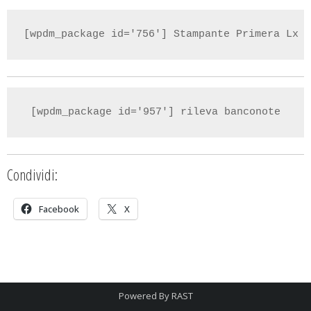
[wpdm_package id='756'] Stampante Primera Lx 1
[wpdm_package id='957'] rileva banconote
Condividi:
Facebook
X
Powered By
RAST