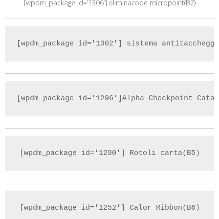
[wpdm_package id=’1306′] eliminacode micropoint(B2)
[wpdm_package id='1302'] sistema antitaccheggi
[wpdm_package id='1296']Alpha Checkpoint Catal
[wpdm_package id='1290'] Rotoli carta(B5)
[wpdm_package id='1252'] Calor Ribbon(B6)