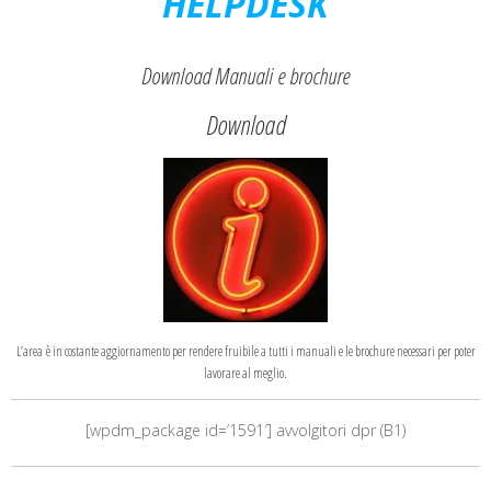
HELPDESK
Download Manuali e brochure
Download
L’area è in costante aggiornamento per rendere fruibile a tutti i manuali e le brochure necessari per poter
lavorare al meglio.
[wpdm_package id=’1591′] avvolgitori dpr (B1)