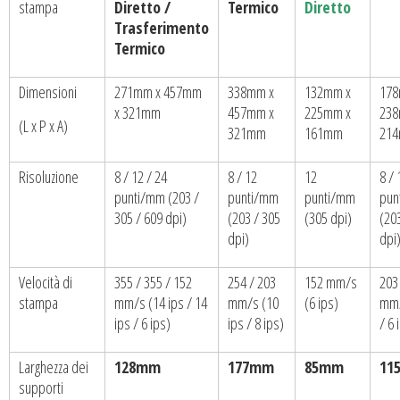
stampa
Diretto /
Termico
Diretto
Trasferimento
Termico
Dimensioni
271mm x 457mm
338mm x
132mm x
178
x 321mm
457mm x
225mm x
238
(L x P x A)
321mm
161mm
21
Risoluzione
8 / 12 / 24
8 / 12
12
8 / 
punti/mm (203 /
punti/mm
punti/mm
pun
305 / 609 dpi)
(203 / 305
(305 dpi)
(20
dpi)
dpi
Velocità di
355 / 355 / 152
254 / 203
152 mm/s
203
stampa
mm/s (14 ips / 14
mm/s (10
(6 ips)
mm/
ips / 6 ips)
ips / 8 ips)
/ 6 
Larghezza dei
128mm
177mm
85mm
11
supporti