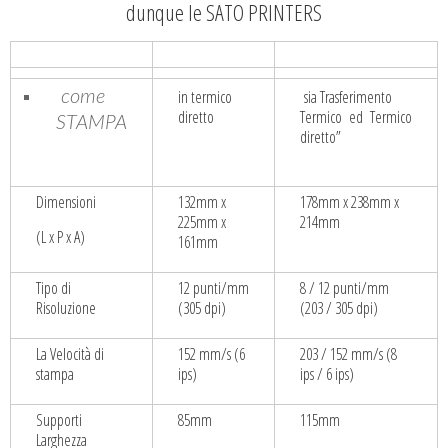
dunque le SATO PRINTERS
in termico
sia Trasferimento
come
diretto
Termico ed Termico
STAMPA
diretto”
Dimensioni
132mm x
178mm x 238mm x
225mm x
214mm
(L x P x A)
161mm
Tipo di
12 punti/mm
8 / 12 punti/mm
Risoluzione
(305 dpi)
(203 / 305 dpi)
La Velocità di
152 mm/s (6
203 / 152 mm/s (8
stampa
ips)
ips / 6 ips)
Supporti
85mm
115mm
Larghezza