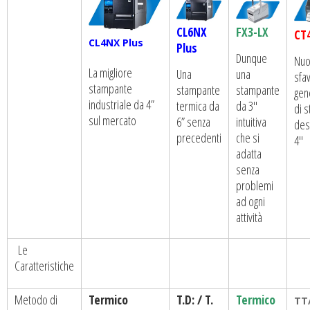
FX3-LX
CL6NX
CT
CL4NX Plus
Plus
Dunque
Nuo
La migliore
una
Una
sfav
stampante
stampante
stampante
gen
industriale da 4”
da 3″
termica da
di 
sul mercato
intuitiva
6” senza
des
che si
precedenti
4″
adatta
senza
problemi
ad ogni
attività
Le
Caratteristiche
Metodo di
Termico
T.D: / T.
Termico
TT