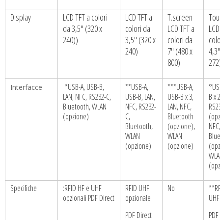
Display
LCD TFT a colori
LCD TFT a
T.screen
Tou
da 3,5″ (320 x
colori da
LCD TFT a
LCD
240))
3,5″ (320 x
colori da
colo
240)
7″ (480 x
4,3″
800)
272
*USB-A, USB-B,
**USB-A,
***USB-A,
°US
Interfacce
LAN, NFC, RS232-C,
USB-B, LAN,
USB-B x 3,
B x 
Bluetooth, WLAN
NFC, RS232-
LAN, NFC,
RS2
(opzione)
C,
Bluetooth
(opz
Bluetooth,
(opzione),
NFC
WLAN
WLAN
Blu
(opzione)
(opzione)
(opz
WLA
(op
Specifiche
:RFID HF e UHF
RFID UHF
No
**RF
opzionali PDF Direct
opzionale
UHF 
PDF Direct
PDF 