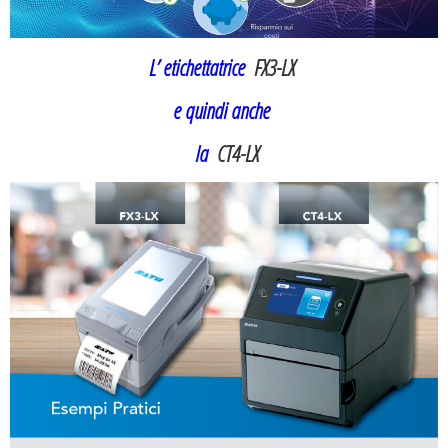
L’ etichettatrice
FX3-LX
e quindi anche
la
CT4-LX