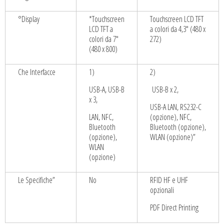
°Display
*Touchscreen
Touchscreen LCD TFT
LCD TFT a
a colori da 4,3″ (480 x
colori da 7″
272)
(480 x 800)
Che Interfacce
1)
2)
USB-A, USB-B
USB-B x 2,
x 3,
USB-A LAN, RS232-C
LAN, NFC,
(opzione), NFC,
Bluetooth
Bluetooth (opzione),
(opzione),
WLAN (opzione)”
WLAN
(opzione)
Le Specifiche”
No
RFID HF e UHF
opzionali
PDF Direct Printing