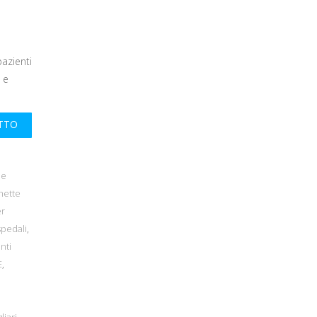
pazienti
 e
UTTO
 e
hette
er
spedali
,
nti
E
,