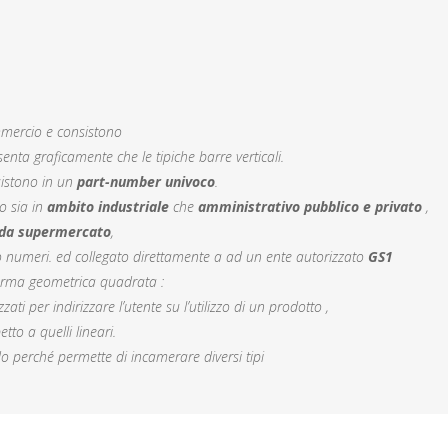
mmercio e consistono
senta graficamente che le tipiche barre verticali.
sistono in un
part-number univoco
.
o sia in
ambito industriale
che
amministrativo pubblico
e privato
,
 da supermercato
,
numeri. ed collegato direttamente a ad un ente autorizzato
GS1
forma geometrica quadrata :
i per indirizzare l’utente su l’utilizzo di un prodotto ,
tto a quelli lineari.
perché permette di incamerare diversi tipi