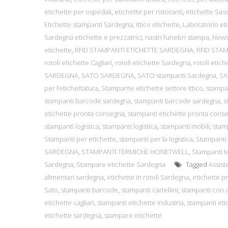
etichette per ospedali
,
etichette per ristoranti
,
etichette Sass
Etichette stampanti Sardegna
,
ittico etichette
,
Laboratorio et
Sardegna etichette e prezzatrici
,
nastri funebri stampa
,
News
etichette
,
RFID STAMPANTI ETICHETTE SARDEGNA
,
RFID STA
rotoli etichette Cagliari
,
rotoli etichette Sardegna
,
rotoli etich
SARDEGNA
,
SATO SARDEGNA
,
SATO stampanti Sardegna
,
SA
per l’etichettatura
,
Stampante etichette settore ittico
,
stampa
stampanti barcode sardegna
,
stampanti barcode sardegna
,
s
etichette pronta consegna
,
stampanti etichette pronta cons
stampanti logistica
,
stampanti logistica
,
stampanti mobili
,
stam
Stampanti per etichette
,
stampanti per la logistica
,
Stampanti
SARDEGNA
,
STAMPANTI TERMICHE HONETWELL
,
Stampanti 
Sardegna
,
Stampare etichette Sardegna
Tagged
Assis
alimentari sardegna
,
etichette in rotoli Sardegna
,
etichette p
Sato
,
stampanti barcode
,
stampanti cartellini
,
stampanti con a
etichette cagliari
,
stampanti etichette industria
,
stampanti eti
etichette sardegna
,
stampare etichette