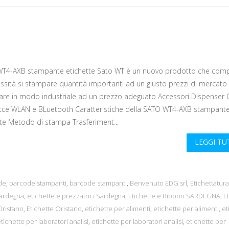
T4-AXB stampante etichette Sato WT è un nuovo prodotto che com
essità si stampare quantità importanti ad un giusto prezzi di mercato
re in modo industriale ad un prezzo adeguato Accessori Dispenser 
acce WLAN e BLuetooth Caratteristiche della SATO WT4-AXB stampant
tte Metodo di stampa Trasferiment...
LEGGI T
de
,
barcode stampanti
,
barcode stampanti
,
Benvenuto EDG srl
,
Etichettatura
sardegna
,
etichette e prezzatrici Sardegna
,
Etichette e Ribbon SARDEGNA
,
E
Oristano
,
Etichette Oristano
,
etichette per alimenti
,
etichette per alimenti
,
et
tichette per laboratori analisi
,
etichette per laboratori analisi
,
etichette per