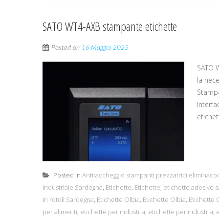
SATO WT4-AXB stampante etichette
Posted on
16 Maggio 2025
SATO W
la nec
Stampa
Interf
etiche
Posted in
Antitaccheggio stampanti prezzatrici eliminaco
industriale Sardegna
,
Etichette
,
Etichette
,
etichette adesive 
in rotoli Sardegna
,
Etichette Olbia
,
Etichette Olbia
,
Etichette 
per alimenti
,
etichette per industria
,
etichette per industria
,
e