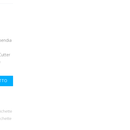
pendia
Cutter
e
UTTO
tichette
ichette