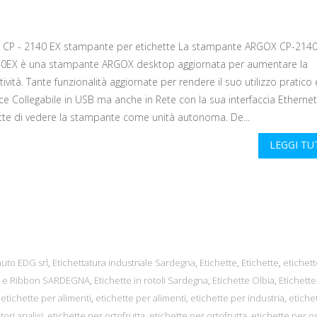
CP - 2140 EX stampante per etichette La stampante ARGOX CP-2140
0EX è una stampante ARGOX desktop aggiornata per aumentare la
ività. Tante funzionalità aggiornate per rendere il suo utilizzo pratico 
e Collegabile in USB ma anche in Rete con la sua interfaccia Ethernet 
te di vedere la stampante come unità autonoma. De...
LEGGI T
uto EDG srl
,
Etichettatura industriale Sardegna
,
Etichette
,
Etichette
,
etichett
te e Ribbon SARDEGNA
,
Etichette in rotoli Sardegna
,
Etichette Olbia
,
Etichette
,
etichette per alimenti
,
etichette per alimenti
,
etichette per industria
,
etiche
ori analisi
,
etichette per ortofrutta
,
etichette per ortofrutta
,
etichette per o