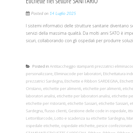
Etichette nel settore SANITARIO
Posted on
14 Luglio 2025
I sistemi informatici delle strutture sanitarie diventano
servizi della massima qualità. Da molti anni SATO è impeg
sicuri, collaborando con gli ospedali per produrre soluz
Posted in
Antitaccheggio stampanti prezzatrici eliminaco
personalizzare
,
Eliminacode per laboratori
,
Etichettatura ind
prezzatrici Sardegna
,
Etichette e Ribbon SARDEGNA
,
Etichet
Oristano
,
etichette per alimenti
,
etichette per alimenti
,
etiche
laboratori analisi
,
etichette per laboratori analisi
,
etichette pe
etichette per ristoranti
,
etichette Sassari
,
etichette Sassari
,
e
Sardegna
,
flusso clienti
,
Gestione delle code in ospedale
,
itt
LettoriBarcode
,
Lotto e scadenza su etichette Sardegna
,
Mar
ospedale etichette
,
ospedale etichette
,
pesce confezionato 