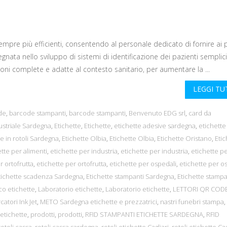
 sempre più efficienti, consentendo al personale dedicato di fornire ai 
nata nello sviluppo di sistemi di identificazione dei pazienti semplici
ioni complete e adatte al contesto sanitario, per aumentare la ...
LEGGI T
de
,
barcode stampanti
,
barcode stampanti
,
Benvenuto EDG srl
,
card da
ustriale Sardegna
,
Etichette
,
Etichette
,
etichette adesive sardegna
,
etichette
te in rotoli Sardegna
,
Etichette Olbia
,
Etichette Olbia
,
Etichette Oristano
,
Etic
tte per alimenti
,
etichette per industria
,
etichette per industria
,
etichette p
r ortofrutta
,
etichette per ortofrutta
,
etichette per ospedali
,
etichette per o
tichette scadenza Sardegna
,
Etichette stampanti Sardegna
,
Etichette stampa
ico etichette
,
Laboratorio etichette
,
Laboratorio etichette
,
LETTORI QR COD
catori Ink Jet
,
METO Sardegna etichette e prezzatrici
,
nastri funebri stampa
,
etichette
,
prodotti
,
prodotti
,
RFID STAMPANTI ETICHETTE SARDEGNA
,
RFID