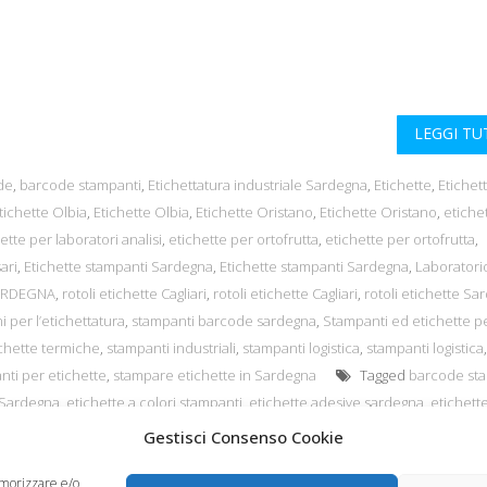
LEGGI T
de
,
barcode stampanti
,
Etichettatura industriale Sardegna
,
Etichette
,
Etichet
tichette Olbia
,
Etichette Olbia
,
Etichette Oristano
,
Etichette Oristano
,
etiche
ette per laboratori analisi
,
etichette per ortofrutta
,
etichette per ortofrutta
,
ari
,
Etichette stampanti Sardegna
,
Etichette stampanti Sardegna
,
Laboratori
SARDEGNA
,
rotoli etichette Cagliari
,
rotoli etichette Cagliari
,
rotoli etichette Sa
i per l’etichettatura
,
stampanti barcode sardegna
,
Stampanti ed etichette p
chette termiche
,
stampanti industriali
,
stampanti logistica
,
stampanti logistica
,
ti per etichette
,
stampare etichette in Sardegna
Tagged
barcode st
i Sardegna
,
etichette a colori stampanti
,
etichette adesive sardegna
,
etichett
etichjette in azienda
,
Stampante Etichette a Colori SARDEGNA
,
Stampanti a 
Gestisci Consenso Cookie
emorizzare e/o