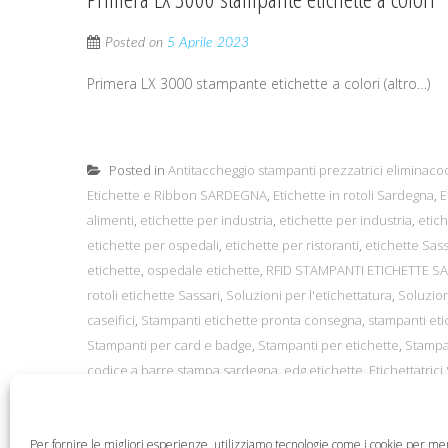
Posted on
5 Aprile 2023
Primera LX 3000 stampante etichette a colori (altro…)
Posted in
Antitaccheggio stampanti prezzatrici eliminaco
Etichette e Ribbon SARDEGNA
,
Etichette in rotoli Sardegna
,
E
alimenti
,
etichette per industria
,
etichette per industria
,
etich
etichette per ospedali
,
etichette per ristoranti
,
etichette Sass
etichette
,
ospedale etichette
,
RFID STAMPANTI ETICHETTE 
rotoli etichette Sassari
,
Soluzioni per l'etichettatura
,
Soluzion
caseifici
,
Stampanti etichette pronta consegna
,
stampanti eti
Stampanti per card e badge
,
Stampanti per etichette
,
Stampan
codice a barre stampa sardegna
,
edg etichette
,
Etichettatric
barcode stampa
,
Etichette Cagliari
,
Etichette caseifici
,
stampa 
SARDEGNA
,
stampanti etichette sardegna
Per fornire le migliori esperienze, utilizziamo tecnologie come i cookie per m