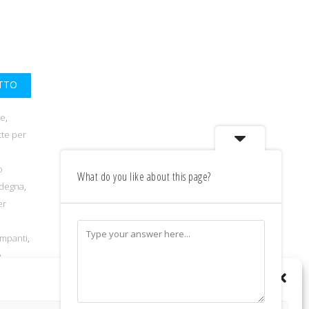
UTTO
te
,
tte per
o
What do you like about this page?
rdegna
,
er
ampanti
,
e
colori