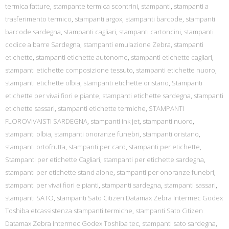
termica fatture
,
stampante termica scontrini
,
stampanti
,
stampanti a
trasferimento termico
,
stampanti argox
,
stampanti barcode
,
stampanti
barcode sardegna
,
stampanti cagliari
,
stampanti cartoncini
,
stampanti
codice a barre Sardegna
,
stampanti emulazione Zebra
,
stampanti
etichette
,
stampanti etichette autonome
,
stampanti etichette cagliari
,
stampanti etichette composizione tessuto
,
stampanti etichette nuoro
,
stampanti etichette olbia
,
stampanti etichette oristano
,
Stampanti
etichette per vivai fiori e piante
,
stampanti etichette sardegna
,
stampanti
etichette sassari
,
stampanti etichette termiche
,
STAMPANTI
FLOROVIVAISTI SARDEGNA
,
stampanti ink jet
,
stampanti nuoro
,
stampanti olbia
,
stampanti onoranze funebri
,
stampanti oristano
,
stampanti ortofrutta
,
stampanti per card
,
stampanti per etichette
,
Stampanti per etichette Cagliari
,
stampanti per etichette sardegna
,
stampanti per etichette stand alone
,
stampanti per onoranze funebri
,
stampanti per vivai fiori e pianti
,
stampanti sardegna
,
stampanti sassari
,
stampanti SATO
,
stampanti Sato Citizen Datamax Zebra Intermec Godex
Toshiba etcassistenza stampanti termiche
,
stampanti Sato Citizen
Datamax Zebra Intermec Godex Toshiba tec
,
stampanti sato sardegna
,