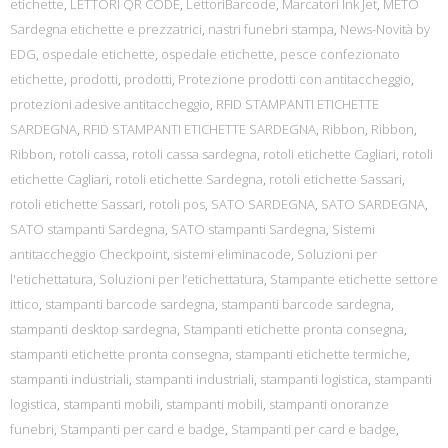
etichette
,
LETTORI QR CODE
,
LettoriBarcode
,
Marcatori Ink Jet
,
METO
Sardegna etichette e prezzatrici
,
nastri funebri stampa
,
News-Novità by
EDG
,
ospedale etichette
,
ospedale etichette
,
pesce confezionato
etichette
,
prodotti
,
prodotti
,
Protezione prodotti con antitaccheggio
,
protezioni adesive antitaccheggio
,
RFID STAMPANTI ETICHETTE
SARDEGNA
,
RFID STAMPANTI ETICHETTE SARDEGNA
,
Ribbon
,
Ribbon
,
Ribbon
,
rotoli cassa
,
rotoli cassa sardegna
,
rotoli etichette Cagliari
,
rotoli
etichette Cagliari
,
rotoli etichette Sardegna
,
rotoli etichette Sassari
,
rotoli etichette Sassari
,
rotoli pos
,
SATO SARDEGNA
,
SATO SARDEGNA
,
SATO stampanti Sardegna
,
SATO stampanti Sardegna
,
Sistemi
antitaccheggio Checkpoint
,
sistemi eliminacode
,
Soluzioni per
l'etichettatura
,
Soluzioni per l’etichettatura
,
Stampante etichette settore
ittico
,
stampanti barcode sardegna
,
stampanti barcode sardegna
,
stampanti desktop sardegna
,
Stampanti etichette pronta consegna
,
stampanti etichette pronta consegna
,
stampanti etichette termiche
,
stampanti industriali
,
stampanti industriali
,
stampanti logistica
,
stampanti
logistica
,
stampanti mobili
,
stampanti mobili
,
stampanti onoranze
funebri
,
Stampanti per card e badge
,
Stampanti per card e badge
,