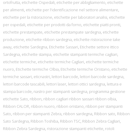
ortofrutta
,
etichette Ospedali
,
etichette per abbigliamento
,
etichette
per alimenti
,
etichette per l'identificazione nel settore alimentare
,
etichette per la ristorazione
,
etichette per laboratori analisi
,
etichette
per ospedali
,
etichette per prodotti da forno
,
etichette piatti pronti
,
etichette prestampate
,
etichette prestampate sardegna
,
etichette
produzione
,
etichette ribbon sardegna
,
etichette ristorazione take
away
,
etichette Sardegna
,
Etichette Sassari
,
Etichette settore ittico
Sardegna
,
etichette stampa
,
etichette stampanti termiche cagliari
,
etichette termiche
,
etichette termiche Cagliari
,
etichette termiche
nuoro
,
Etichette termiche Olbia
,
Etichette termiche Oristano
,
etichette
termiche sassari
,
eticnastri
,
lettori barcode
,
lettori barcode sardegna
,
lettori barcode tascabili
,
lettori laser
,
lettori ottici sardegna
,
lettura e
stampa barcode
,
nastro per stampanti sardegna
,
programma gestione
etichette Sato
,
ribbon
,
ribbon cagliari ribbon sassari ribbon olbia
,
Ribbon CALOR
,
ribbon nuoro
,
ribbon oristano
,
ribbon per stampanti
Sato
,
ribbon per stampanti Zebra
,
ribbon sardegna
,
Ribbon sato
,
Ribbon
Sato Sardegna
,
Ribbon Toshiba
,
Ribbon TSC
,
Ribbon Zebra Cagliari
,
Ribbon Zebra Sardegna
,
ristorazione stampanti etichette
,
rotoli