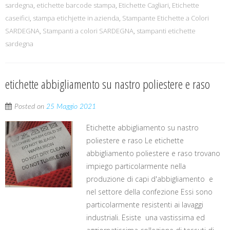
sardegna
,
etichette barcode stampa
,
Etichette Cagliari
,
Etichette
caseifici
,
stampa etichjette in azienda
,
Stampante Etichette a Colori
SARDEGNA
,
Stampanti a colori SARDEGNA
,
stampanti etichette
sardegna
etichette abbigliamento su nastro poliestere e raso
Posted on
25 Maggio 2021
Etichette abbigliamento su nastro
poliestere e raso Le etichette
abbigliamento poliestere e raso trovano
impiego particolarmente nella
produzione di capi d'abbigliamento e
nel settore della confezione Essi sono
particolarmente resistenti ai lavaggi
industriali. Esiste una vastissima ed