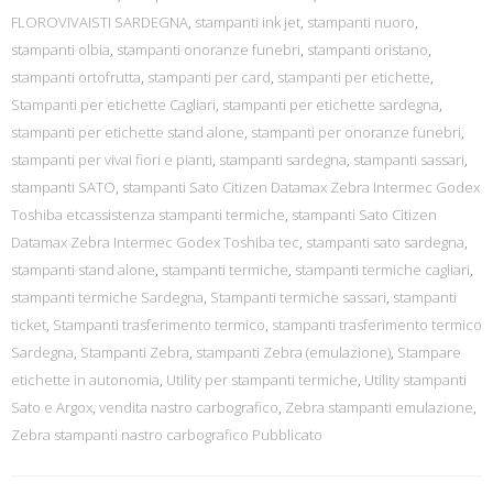
FLOROVIVAISTI SARDEGNA
,
stampanti ink jet
,
stampanti nuoro
,
stampanti olbia
,
stampanti onoranze funebri
,
stampanti oristano
,
stampanti ortofrutta
,
stampanti per card
,
stampanti per etichette
,
Stampanti per etichette Cagliari
,
stampanti per etichette sardegna
,
stampanti per etichette stand alone
,
stampanti per onoranze funebri
,
stampanti per vivai fiori e pianti
,
stampanti sardegna
,
stampanti sassari
,
stampanti SATO
,
stampanti Sato Citizen Datamax Zebra Intermec Godex
Toshiba etcassistenza stampanti termiche
,
stampanti Sato Citizen
Datamax Zebra Intermec Godex Toshiba tec
,
stampanti sato sardegna
,
stampanti stand alone
,
stampanti termiche
,
stampanti termiche cagliari
,
stampanti termiche Sardegna
,
Stampanti termiche sassari
,
stampanti
ticket
,
Stampanti trasferimento termico
,
stampanti trasferimento termico
Sardegna
,
Stampanti Zebra
,
stampanti Zebra (emulazione)
,
Stampare
etichette in autonomia
,
Utility per stampanti termiche
,
Utility stampanti
Sato e Argox
,
vendita nastro carbografico
,
Zebra stampanti emulazione
,
Zebra stampanti nastro carbografico Pubblicato