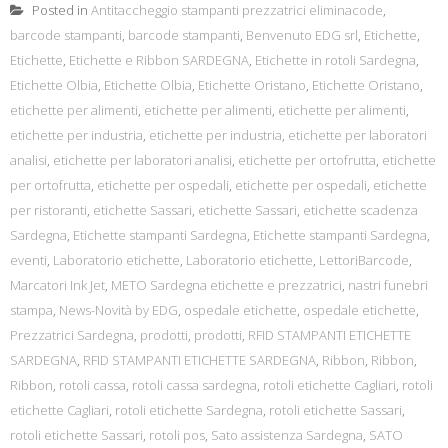
Posted in
Antitaccheggio stampanti prezzatrici eliminacode
,
barcode stampanti
,
barcode stampanti
,
Benvenuto EDG srl
,
Etichette
,
Etichette
,
Etichette e Ribbon SARDEGNA
,
Etichette in rotoli Sardegna
,
Etichette Olbia
,
Etichette Olbia
,
Etichette Oristano
,
Etichette Oristano
,
etichette per alimenti
,
etichette per alimenti
,
etichette per alimenti
,
etichette per industria
,
etichette per industria
,
etichette per laboratori
analisi
,
etichette per laboratori analisi
,
etichette per ortofrutta
,
etichette
per ortofrutta
,
etichette per ospedali
,
etichette per ospedali
,
etichette
per ristoranti
,
etichette Sassari
,
etichette Sassari
,
etichette scadenza
Sardegna
,
Etichette stampanti Sardegna
,
Etichette stampanti Sardegna
,
eventi
,
Laboratorio etichette
,
Laboratorio etichette
,
LettoriBarcode
,
Marcatori Ink Jet
,
METO Sardegna etichette e prezzatrici
,
nastri funebri
stampa
,
News-Novità by EDG
,
ospedale etichette
,
ospedale etichette
,
Prezzatrici Sardegna
,
prodotti
,
prodotti
,
RFID STAMPANTI ETICHETTE
SARDEGNA
,
RFID STAMPANTI ETICHETTE SARDEGNA
,
Ribbon
,
Ribbon
,
Ribbon
,
rotoli cassa
,
rotoli cassa sardegna
,
rotoli etichette Cagliari
,
rotoli
etichette Cagliari
,
rotoli etichette Sardegna
,
rotoli etichette Sassari
,
rotoli etichette Sassari
,
rotoli pos
,
Sato assistenza Sardegna
,
SATO