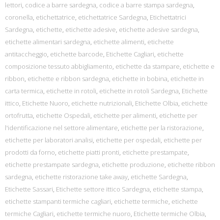
lettori
,
codice a barre sardegna
,
codice a barre stampa sardegna
,
coronella
,
etichettatrice
,
etichettatrice Sardegna
,
Etichettatrici
Sardegna
,
etichette
,
etichette adesive
,
etichette adesive sardegna
,
etichette alimentari sardegna
,
etichette alimenti
,
etichette
antitaccheggio
,
etichette barcode
,
Etichette Cagliari
,
etichette
composizione tessuto abbigliamento
,
etichette da stampare
,
etichette e
ribbon
,
etichette e ribbon sardegna
,
etichette in bobina
,
etichette in
carta termica
,
etichette in rotoli
,
etichette in rotoli Sardegna
,
Etichette
ittico
,
Etichette Nuoro
,
etichette nutrizionali
,
Etichette Olbia
,
etichette
ortofrutta
,
etichette Ospedali
,
etichette per alimenti
,
etichette per
l'identificazione nel settore alimentare
,
etichette per la ristorazione
,
etichette per laboratori analisi
,
etichette per ospedali
,
etichette per
prodotti da forno
,
etichette piatti pronti
,
etichette prestampate
,
etichette prestampate sardegna
,
etichette produzione
,
etichette ribbon
sardegna
,
etichette ristorazione take away
,
etichette Sardegna
,
Etichette Sassari
,
Etichette settore ittico Sardegna
,
etichette stampa
,
etichette stampanti termiche cagliari
,
etichette termiche
,
etichette
termiche Cagliari
,
etichette termiche nuoro
,
Etichette termiche Olbia
,