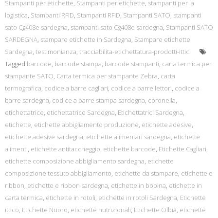
Stampanti per etichette
,
Stampanti per etichette
,
stampanti per la
logistica
,
Stampanti RFID
,
Stampanti RFID
,
Stampanti SATO
,
stampanti
sato Cg408e sardegna
,
stampanti sato Cg408e sardegna
,
Stampanti SATO
SARDEGNA
,
stampare etichette in Sardegna
,
Stampare etichette
Sardegna
,
testimonianza
,
tracciabilita-etichettatura-prodotti-ittici
Tagged
barcode
,
barcode stampa
,
barcode stampanti
,
carta termica per
stampante SATO
,
Carta termica per stampante Zebra
,
carta
termografica
,
codice a barre cagliari
,
codice a barre lettori
,
codice a
barre sardegna
,
codice a barre stampa sardegna
,
coronella
,
etichettatrice
,
etichettatrice Sardegna
,
Etichettatrici Sardegna
,
etichette
,
etichette abbigliamento produzione
,
etichette adesive
,
etichette adesive sardegna
,
etichette alimentari sardegna
,
etichette
alimenti
,
etichette antitaccheggio
,
etichette barcode
,
Etichette Cagliari
,
etichette composizione abbigliamento sardegna
,
etichette
composizione tessuto abbigliamento
,
etichette da stampare
,
etichette e
ribbon
,
etichette e ribbon sardegna
,
etichette in bobina
,
etichette in
carta termica
,
etichette in rotoli
,
etichette in rotoli Sardegna
,
Etichette
ittico
,
Etichette Nuoro
,
etichette nutrizionali
,
Etichette Olbia
,
etichette