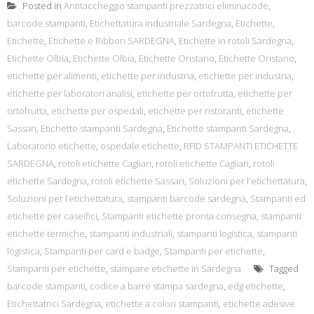
Posted in
Antitaccheggio stampanti prezzatrici eliminacode
,
barcode stampanti
,
Etichettatura industriale Sardegna
,
Etichette
,
Etichette
,
Etichette e Ribbon SARDEGNA
,
Etichette in rotoli Sardegna
,
Etichette Olbia
,
Etichette Olbia
,
Etichette Oristano
,
Etichette Oristano
,
etichette per alimenti
,
etichette per industria
,
etichette per industria
,
etichette per laboratori analisi
,
etichette per ortofrutta
,
etichette per
ortofrutta
,
etichette per ospedali
,
etichette per ristoranti
,
etichette
Sassari
,
Etichette stampanti Sardegna
,
Etichette stampanti Sardegna
,
Laboratorio etichette
,
ospedale etichette
,
RFID STAMPANTI ETICHETTE
SARDEGNA
,
rotoli etichette Cagliari
,
rotoli etichette Cagliari
,
rotoli
etichette Sardegna
,
rotoli etichette Sassari
,
Soluzioni per l'etichettatura
,
Soluzioni per l’etichettatura
,
stampanti barcode sardegna
,
Stampanti ed
etichette per caseifici
,
Stampanti etichette pronta consegna
,
stampanti
etichette termiche
,
stampanti industriali
,
stampanti logistica
,
stampanti
logistica
,
Stampanti per card e badge
,
Stampanti per etichette
,
Stampanti per etichette
,
stampare etichette in Sardegna
Tagged
barcode stampanti
,
codice a barre stampa sardegna
,
edg etichette
,
Etichettatrici Sardegna
,
etichette a colori stampanti
,
etichette adesive