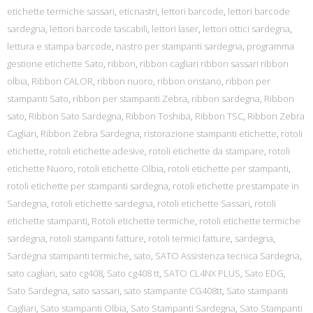
etichette termiche sassari
,
eticnastri
,
lettori barcode
,
lettori barcode
sardegna
,
lettori barcode tascabili
,
lettori laser
,
lettori ottici sardegna
,
lettura e stampa barcode
,
nastro per stampanti sardegna
,
programma
gestione etichette Sato
,
ribbon
,
ribbon cagliari ribbon sassari ribbon
olbia
,
Ribbon CALOR
,
ribbon nuoro
,
ribbon oristano
,
ribbon per
stampanti Sato
,
ribbon per stampanti Zebra
,
ribbon sardegna
,
Ribbon
sato
,
Ribbon Sato Sardegna
,
Ribbon Toshiba
,
Ribbon TSC
,
Ribbon Zebra
Cagliari
,
Ribbon Zebra Sardegna
,
ristorazione stampanti etichette
,
rotoli
etichette
,
rotoli etichette adesive
,
rotoli etichette da stampare
,
rotoli
etichette Nuoro
,
rotoli etichette Olbia
,
rotoli etichette per stampanti
,
rotoli etichette per stampanti sardegna
,
rotoli etichette prestampate in
Sardegna
,
rotoli etichette sardegna
,
rotoli etichette Sassari
,
rotoli
etichette stampanti
,
Rotoli etichette termiche
,
rotoli etichette termiche
sardegna
,
rotoli stampanti fatture
,
rotoli termici fatture
,
sardegna
,
Sardegna stampanti termiche
,
sato
,
SATO Assistenza tecnica Sardegna
,
sato cagliari
,
sato cg408
,
Sato cg408 tt
,
SATO CL4NX PLUS
,
Sato EDG
,
Sato Sardegna
,
sato sassari
,
sato stampante CG408tt
,
Sato stampanti
Cagliari
,
Sato stampanti Olbia
,
Sato Stampanti Sardegna
,
Sato Stampanti