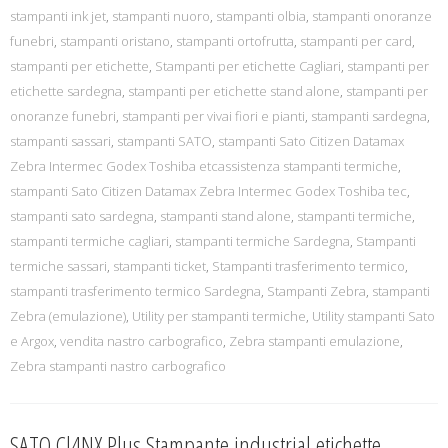
stampanti ink jet
,
stampanti nuoro
,
stampanti olbia
,
stampanti onoranze
funebri
,
stampanti oristano
,
stampanti ortofrutta
,
stampanti per card
,
stampanti per etichette
,
Stampanti per etichette Cagliari
,
stampanti per
etichette sardegna
,
stampanti per etichette stand alone
,
stampanti per
onoranze funebri
,
stampanti per vivai fiori e pianti
,
stampanti sardegna
,
stampanti sassari
,
stampanti SATO
,
stampanti Sato Citizen Datamax
Zebra Intermec Godex Toshiba etcassistenza stampanti termiche
,
stampanti Sato Citizen Datamax Zebra Intermec Godex Toshiba tec
,
stampanti sato sardegna
,
stampanti stand alone
,
stampanti termiche
,
stampanti termiche cagliari
,
stampanti termiche Sardegna
,
Stampanti
termiche sassari
,
stampanti ticket
,
Stampanti trasferimento termico
,
stampanti trasferimento termico Sardegna
,
Stampanti Zebra
,
stampanti
Zebra (emulazione)
,
Utility per stampanti termiche
,
Utility stampanti Sato
e Argox
,
vendita nastro carbografico
,
Zebra stampanti emulazione
,
Zebra stampanti nastro carbografico
SATO Cl4NX Plus Stampante industrial etichette