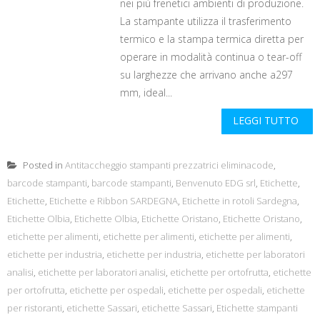
nei più frenetici ambienti di produzione.
La stampante utilizza il trasferimento
termico e la stampa termica diretta per
operare in modalità continua o tear-off
su larghezze che arrivano anche a297
mm, ideal...
LEGGI TUTTO
Posted in
Antitaccheggio stampanti prezzatrici eliminacode
,
barcode stampanti
,
barcode stampanti
,
Benvenuto EDG srl
,
Etichette
,
Etichette
,
Etichette e Ribbon SARDEGNA
,
Etichette in rotoli Sardegna
,
Etichette Olbia
,
Etichette Olbia
,
Etichette Oristano
,
Etichette Oristano
,
etichette per alimenti
,
etichette per alimenti
,
etichette per alimenti
,
etichette per industria
,
etichette per industria
,
etichette per laboratori
analisi
,
etichette per laboratori analisi
,
etichette per ortofrutta
,
etichette
per ortofrutta
,
etichette per ospedali
,
etichette per ospedali
,
etichette
per ristoranti
,
etichette Sassari
,
etichette Sassari
,
Etichette stampanti