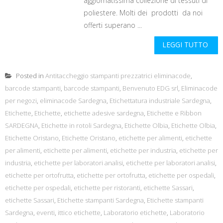
aggiornatissima collezione di tessuti di
poliestere. Molti dei prodotti da noi
offerti superano ...
LEGGI TUTTO
Posted in
Antitaccheggio stampanti prezzatrici eliminacode
,
barcode stampanti
,
barcode stampanti
,
Benvenuto EDG srl
,
Eliminacode
per negozi
,
eliminacode Sardegna
,
Etichettatura industriale Sardegna
,
Etichette
,
Etichette
,
etichette adesive sardegna
,
Etichette e Ribbon
SARDEGNA
,
Etichette in rotoli Sardegna
,
Etichette Olbia
,
Etichette Olbia
,
Etichette Oristano
,
Etichette Oristano
,
etichette per alimenti
,
etichette
per alimenti
,
etichette per alimenti
,
etichette per industria
,
etichette per
industria
,
etichette per laboratori analisi
,
etichette per laboratori analisi
,
etichette per ortofrutta
,
etichette per ortofrutta
,
etichette per ospedali
,
etichette per ospedali
,
etichette per ristoranti
,
etichette Sassari
,
etichette Sassari
,
Etichette stampanti Sardegna
,
Etichette stampanti
Sardegna
,
eventi
,
ittico etichette
,
Laboratorio etichette
,
Laboratorio