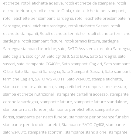
etichette
,
rotoli etichette adesive
,
rotoli etichette da stampare
,
rotoli
etichette Nuoro
,
rotoli etichette Olbia
,
rotoli etichette per stampanti
,
rotoli etichette per stampanti sardegna
,
rotoli etichette prestampate in
Sardegna
,
rotoli etichette sardegna
,
rotoli etichette Sassari
,
rotoli
etichette stampanti
,
Rotoli etichette termiche
,
rotoli etichette termiche
sardegna
,
rotoli stampanti fatture
,
rotoli termici fatture
,
sardegna
,
Sardegna stampanti termiche
,
sato
,
SATO Assistenza tecnica Sardegna
,
sato cagliari
,
sato cg408
,
Sato cg408 tt
,
Sato EDG
,
Sato Sardegna
,
sato
sassari
,
sato stampante CG408tt
,
Sato stampanti Cagliari
,
Sato stampanti
Olbia
,
Sato Stampanti Sardegna
,
Sato Stampanti Sassari
,
Sato stampanti
termiche Cagliari
,
SATO WS 408 TT
,
Sato Ws408tt
,
stampa etichette
,
stampa etichette autonoma
,
stampa etichette composizione tessuto
,
stampa etichette nutrizionali
,
stampante cartellini accesso
,
stampante
coronella sardegna
,
stampante fatture
,
stampante fatture standalone
,
stampante nastri funebri
,
stampante per etichette
,
stampante per
fioristi
,
stampante per nastri funebri
,
stampante per onoranze funebri
,
stampante per ricordini funebri
,
Stampante SATO Cg408
,
stampante
sato ws408 tt
,
stampante scontrini
,
stampante stand alone
,
stampante