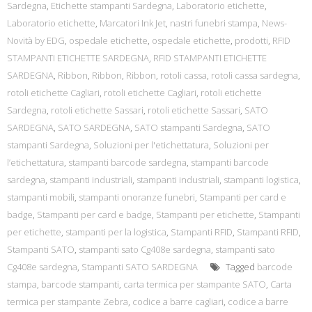
Sardegna
,
Etichette stampanti Sardegna
,
Laboratorio etichette
,
Laboratorio etichette
,
Marcatori Ink Jet
,
nastri funebri stampa
,
News-
Novità by EDG
,
ospedale etichette
,
ospedale etichette
,
prodotti
,
RFID
STAMPANTI ETICHETTE SARDEGNA
,
RFID STAMPANTI ETICHETTE
SARDEGNA
,
Ribbon
,
Ribbon
,
Ribbon
,
rotoli cassa
,
rotoli cassa sardegna
,
rotoli etichette Cagliari
,
rotoli etichette Cagliari
,
rotoli etichette
Sardegna
,
rotoli etichette Sassari
,
rotoli etichette Sassari
,
SATO
SARDEGNA
,
SATO SARDEGNA
,
SATO stampanti Sardegna
,
SATO
stampanti Sardegna
,
Soluzioni per l'etichettatura
,
Soluzioni per
l’etichettatura
,
stampanti barcode sardegna
,
stampanti barcode
sardegna
,
stampanti industriali
,
stampanti industriali
,
stampanti logistica
,
stampanti mobili
,
stampanti onoranze funebri
,
Stampanti per card e
badge
,
Stampanti per card e badge
,
Stampanti per etichette
,
Stampanti
per etichette
,
stampanti per la logistica
,
Stampanti RFID
,
Stampanti RFID
,
Stampanti SATO
,
stampanti sato Cg408e sardegna
,
stampanti sato
Cg408e sardegna
,
Stampanti SATO SARDEGNA
Tagged
barcode
stampa
,
barcode stampanti
,
carta termica per stampante SATO
,
Carta
termica per stampante Zebra
,
codice a barre cagliari
,
codice a barre