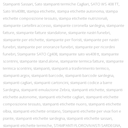
Stampanti Sassari
,
Sato stampanti termiche Cagliari
,
SATO WS 408 TT
,
Sato Ws408tt
,
stampa etichette
,
stampa etichette autonoma
,
stampa
etichette composizione tessuto
,
stampa etichette nutrizionali
,
stampante cartellini accesso
,
stampante coronella sardegna
,
stampante
fatture
,
stampante fatture standalone
,
stampante nastri funebri
,
stampante per etichette
,
stampante per fioristi
,
stampante per nastri
funebri
,
stampante per onoranze funebri
,
stampante per ricordini
funebri
,
Stampante SATO Cg408
,
stampante sato ws408 tt
,
stampante
scontrini
,
stampante stand alone
,
stampante termica fatture
,
stampante
termica scontrini
,
stampanti
,
stampanti a trasferimento termico
,
stampanti argox
,
stampanti barcode
,
stampanti barcode sardegna
,
stampanti cagliari
,
stampanti cartoncini
,
stampanti codice a barre
Sardegna
,
stampanti emulazione Zebra
,
stampanti etichette
,
stampanti
etichette autonome
,
stampanti etichette cagliari
,
stampanti etichette
composizione tessuto
,
stampanti etichette nuoro
,
stampanti etichette
olbia
,
stampanti etichette oristano
,
Stampanti etichette per vivai fiori e
piante
,
stampanti etichette sardegna
,
stampanti etichette sassari
,
stampanti etichette termiche
,
STAMPANTI FLOROVIVAISTI SARDEGNA
,