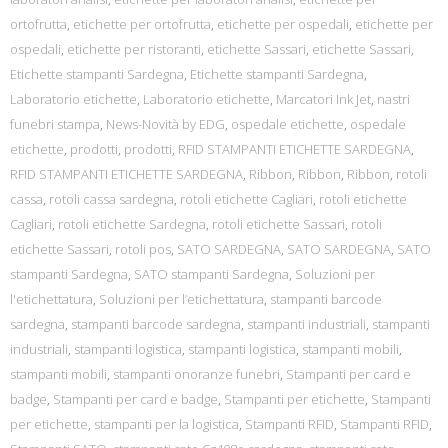
ortofrutta
,
etichette per ortofrutta
,
etichette per ospedali
,
etichette per
ospedali
,
etichette per ristoranti
,
etichette Sassari
,
etichette Sassari
,
Etichette stampanti Sardegna
,
Etichette stampanti Sardegna
,
Laboratorio etichette
,
Laboratorio etichette
,
Marcatori Ink Jet
,
nastri
funebri stampa
,
News-Novità by EDG
,
ospedale etichette
,
ospedale
etichette
,
prodotti
,
prodotti
,
RFID STAMPANTI ETICHETTE SARDEGNA
,
RFID STAMPANTI ETICHETTE SARDEGNA
,
Ribbon
,
Ribbon
,
Ribbon
,
rotoli
cassa
,
rotoli cassa sardegna
,
rotoli etichette Cagliari
,
rotoli etichette
Cagliari
,
rotoli etichette Sardegna
,
rotoli etichette Sassari
,
rotoli
etichette Sassari
,
rotoli pos
,
SATO SARDEGNA
,
SATO SARDEGNA
,
SATO
stampanti Sardegna
,
SATO stampanti Sardegna
,
Soluzioni per
l'etichettatura
,
Soluzioni per l’etichettatura
,
stampanti barcode
sardegna
,
stampanti barcode sardegna
,
stampanti industriali
,
stampanti
industriali
,
stampanti logistica
,
stampanti logistica
,
stampanti mobili
,
stampanti mobili
,
stampanti onoranze funebri
,
Stampanti per card e
badge
,
Stampanti per card e badge
,
Stampanti per etichette
,
Stampanti
per etichette
,
stampanti per la logistica
,
Stampanti RFID
,
Stampanti RFID
,