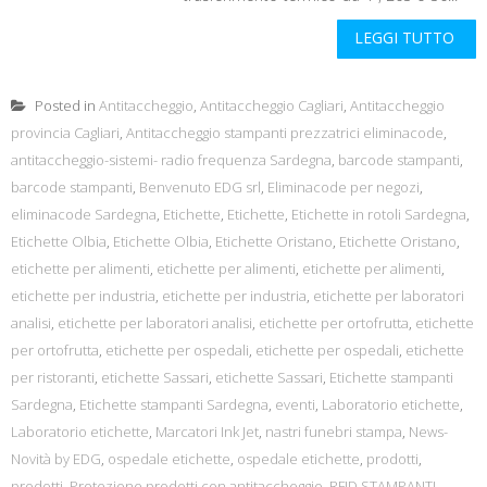
LEGGI TUTTO
Posted in
Antitaccheggio
,
Antitaccheggio Cagliari
,
Antitaccheggio
provincia Cagliari
,
Antitaccheggio stampanti prezzatrici eliminacode
,
antitaccheggio-sistemi- radio frequenza Sardegna
,
barcode stampanti
,
barcode stampanti
,
Benvenuto EDG srl
,
Eliminacode per negozi
,
eliminacode Sardegna
,
Etichette
,
Etichette
,
Etichette in rotoli Sardegna
,
Etichette Olbia
,
Etichette Olbia
,
Etichette Oristano
,
Etichette Oristano
,
etichette per alimenti
,
etichette per alimenti
,
etichette per alimenti
,
etichette per industria
,
etichette per industria
,
etichette per laboratori
analisi
,
etichette per laboratori analisi
,
etichette per ortofrutta
,
etichette
per ortofrutta
,
etichette per ospedali
,
etichette per ospedali
,
etichette
per ristoranti
,
etichette Sassari
,
etichette Sassari
,
Etichette stampanti
Sardegna
,
Etichette stampanti Sardegna
,
eventi
,
Laboratorio etichette
,
Laboratorio etichette
,
Marcatori Ink Jet
,
nastri funebri stampa
,
News-
Novità by EDG
,
ospedale etichette
,
ospedale etichette
,
prodotti
,
prodotti
,
Protezione prodotti con antitaccheggio
,
RFID STAMPANTI