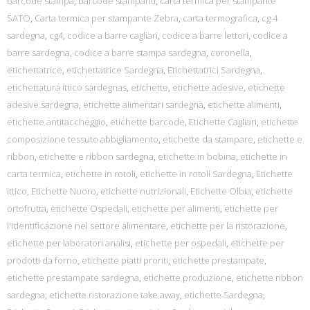
barcode stampa
,
barcode stampanti
,
carta termica per stampante
SATO
,
Carta termica per stampante Zebra
,
carta termografica
,
cg 4
sardegna
,
cg4
,
codice a barre cagliari
,
codice a barre lettori
,
codice a
barre sardegna
,
codice a barre stampa sardegna
,
coronella
,
etichettatrice
,
etichettatrice Sardegna
,
Etichettatrici Sardegna
,
etichettatura ittico sardegnas
,
etichette
,
etichette adesive
,
etichette
adesive sardegna
,
etichette alimentari sardegna
,
etichette alimenti
,
etichette antitaccheggio
,
etichette barcode
,
Etichette Cagliari
,
etichette
composizione tessuto abbigliamento
,
etichette da stampare
,
etichette e
ribbon
,
etichette e ribbon sardegna
,
etichette in bobina
,
etichette in
carta termica
,
etichette in rotoli
,
etichette in rotoli Sardegna
,
Etichette
ittico
,
Etichette Nuoro
,
etichette nutrizionali
,
Etichette Olbia
,
etichette
ortofrutta
,
etichette Ospedali
,
etichette per alimenti
,
etichette per
l'identificazione nel settore alimentare
,
etichette per la ristorazione
,
etichette per laboratori analisi
,
etichette per ospedali
,
etichette per
prodotti da forno
,
etichette piatti pronti
,
etichette prestampate
,
etichette prestampate sardegna
,
etichette produzione
,
etichette ribbon
sardegna
,
etichette ristorazione take away
,
etichette Sardegna
,