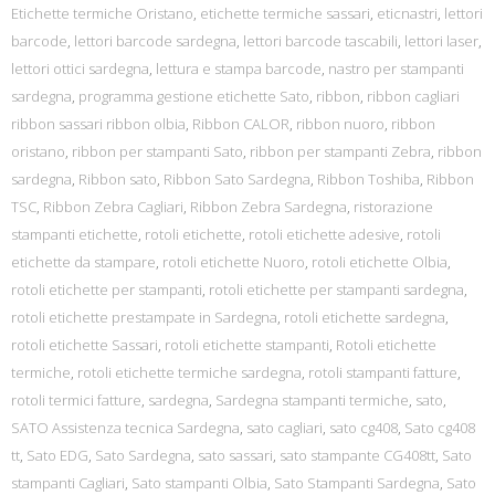
Etichette termiche Oristano
,
etichette termiche sassari
,
eticnastri
,
lettori
barcode
,
lettori barcode sardegna
,
lettori barcode tascabili
,
lettori laser
,
lettori ottici sardegna
,
lettura e stampa barcode
,
nastro per stampanti
sardegna
,
programma gestione etichette Sato
,
ribbon
,
ribbon cagliari
ribbon sassari ribbon olbia
,
Ribbon CALOR
,
ribbon nuoro
,
ribbon
oristano
,
ribbon per stampanti Sato
,
ribbon per stampanti Zebra
,
ribbon
sardegna
,
Ribbon sato
,
Ribbon Sato Sardegna
,
Ribbon Toshiba
,
Ribbon
TSC
,
Ribbon Zebra Cagliari
,
Ribbon Zebra Sardegna
,
ristorazione
stampanti etichette
,
rotoli etichette
,
rotoli etichette adesive
,
rotoli
etichette da stampare
,
rotoli etichette Nuoro
,
rotoli etichette Olbia
,
rotoli etichette per stampanti
,
rotoli etichette per stampanti sardegna
,
rotoli etichette prestampate in Sardegna
,
rotoli etichette sardegna
,
rotoli etichette Sassari
,
rotoli etichette stampanti
,
Rotoli etichette
termiche
,
rotoli etichette termiche sardegna
,
rotoli stampanti fatture
,
rotoli termici fatture
,
sardegna
,
Sardegna stampanti termiche
,
sato
,
SATO Assistenza tecnica Sardegna
,
sato cagliari
,
sato cg408
,
Sato cg408
tt
,
Sato EDG
,
Sato Sardegna
,
sato sassari
,
sato stampante CG408tt
,
Sato
stampanti Cagliari
,
Sato stampanti Olbia
,
Sato Stampanti Sardegna
,
Sato