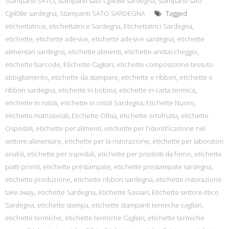
Stampanti SATO
,
stampanti sato Cg408e sardegna
,
stampanti sato
Cg408e sardegna
,
Stampanti SATO SARDEGNA
Tagged
etichettatrice
,
etichettatrice Sardegna
,
Etichettatrici Sardegna
,
etichette
,
etichette adesive
,
etichette adesive sardegna
,
etichette
alimentari sardegna
,
etichette alimenti
,
etichette antitaccheggio
,
etichette barcode
,
Etichette Cagliari
,
etichette composizione tessuto
abbigliamento
,
etichette da stampare
,
etichette e ribbon
,
etichette e
ribbon sardegna
,
etichette in bobina
,
etichette in carta termica
,
etichette in rotoli
,
etichette in rotoli Sardegna
,
Etichette Nuoro
,
etichette nutrizionali
,
Etichette Olbia
,
etichette ortofrutta
,
etichette
Ospedali
,
etichette per alimenti
,
etichette per l'identificazione nel
settore alimentare
,
etichette per la ristorazione
,
etichette per laboratori
analisi
,
etichette per ospedali
,
etichette per prodotti da forno
,
etichette
piatti pronti
,
etichette prestampate
,
etichette prestampate sardegna
,
etichette produzione
,
etichette ribbon sardegna
,
etichette ristorazione
take away
,
etichette Sardegna
,
Etichette Sassari
,
Etichette settore ittico
Sardegna
,
etichette stampa
,
etichette stampanti termiche cagliari
,
etichette termiche
,
etichette termiche Cagliari
,
etichette termiche