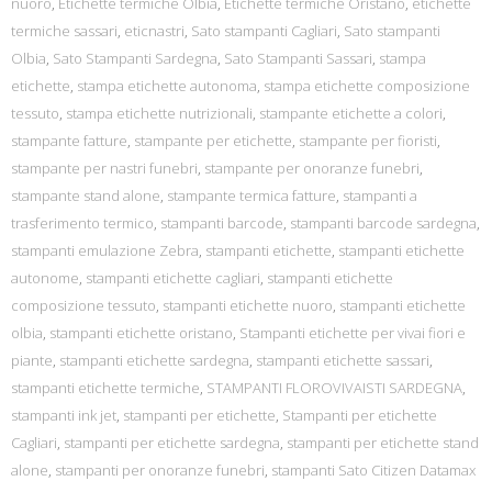
nuoro
,
Etichette termiche Olbia
,
Etichette termiche Oristano
,
etichette
termiche sassari
,
eticnastri
,
Sato stampanti Cagliari
,
Sato stampanti
Olbia
,
Sato Stampanti Sardegna
,
Sato Stampanti Sassari
,
stampa
etichette
,
stampa etichette autonoma
,
stampa etichette composizione
tessuto
,
stampa etichette nutrizionali
,
stampante etichette a colori
,
stampante fatture
,
stampante per etichette
,
stampante per fioristi
,
stampante per nastri funebri
,
stampante per onoranze funebri
,
stampante stand alone
,
stampante termica fatture
,
stampanti a
trasferimento termico
,
stampanti barcode
,
stampanti barcode sardegna
,
stampanti emulazione Zebra
,
stampanti etichette
,
stampanti etichette
autonome
,
stampanti etichette cagliari
,
stampanti etichette
composizione tessuto
,
stampanti etichette nuoro
,
stampanti etichette
olbia
,
stampanti etichette oristano
,
Stampanti etichette per vivai fiori e
piante
,
stampanti etichette sardegna
,
stampanti etichette sassari
,
stampanti etichette termiche
,
STAMPANTI FLOROVIVAISTI SARDEGNA
,
stampanti ink jet
,
stampanti per etichette
,
Stampanti per etichette
Cagliari
,
stampanti per etichette sardegna
,
stampanti per etichette stand
alone
,
stampanti per onoranze funebri
,
stampanti Sato Citizen Datamax