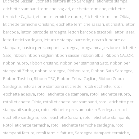
Etichette Sassari
,
Etichette settore ittico Sardegna
,
etichette stampa
,
etichette stampanti termiche cagliari
,
etichette termiche
,
etichette
termiche Cagliari
,
etichette termiche nuoro
,
Etichette termiche Olbia
,
Etichette termiche Oristano
,
etichette termiche sassari
,
eticnastri
,
lettori
barcode
,
lettori barcode sardegna
,
lettori barcode tascabili
,
lettori laser
,
lettori ottici sardegna
,
lettura e stampa barcode
,
nastro funebre da
stampare
,
nastro per stampanti sardegna
,
programma gestione etichette
Sato
,
ribbon
,
ribbon cagliari ribbon sassari ribbon olbia
,
Ribbon CALOR
,
ribbon nuoro
,
ribbon oristano
,
ribbon per stampanti Sato
,
ribbon per
stampanti Zebra
,
ribbon sardegna
,
Ribbon sato
,
Ribbon Sato Sardegna
,
Ribbon Toshiba
,
Ribbon TSC
,
Ribbon Zebra Cagliari
,
Ribbon Zebra
Sardegna
,
ristorazione stampanti etichette
,
rotoli etichette
,
rotoli
etichette adesive
,
rotoli etichette da stampare
,
rotoli etichette Nuoro
,
rotoli etichette Olbia
,
rotoli etichette per stampanti
,
rotoli etichette per
stampanti sardegna
,
rotoli etichette prestampate in Sardegna
,
rotoli
etichette sardegna
,
rotoli etichette Sassari
,
rotoli etichette stampanti
,
Rotoli etichette termiche
,
rotoli etichette termiche sardegna
,
rotoli
stampanti fatture
,
rotoli termici fatture
,
Sardegna stampanti termiche
,