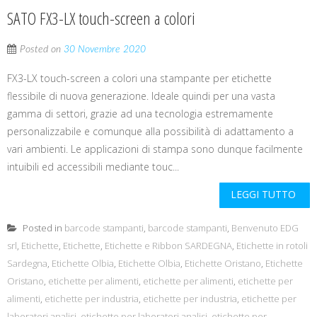
SATO FX3-LX touch-screen a colori
Posted on
30 Novembre 2020
FX3-LX touch-screen a colori una stampante per etichette
flessibile di nuova generazione. Ideale quindi per una vasta
gamma di settori, grazie ad una tecnologia estremamente
personalizzabile e comunque alla possibilità di adattamento a
vari ambienti. Le applicazioni di stampa sono dunque facilmente
intuibili ed accessibili mediante touc...
LEGGI TUTTO
Posted in
barcode stampanti
,
barcode stampanti
,
Benvenuto EDG
srl
,
Etichette
,
Etichette
,
Etichette e Ribbon SARDEGNA
,
Etichette in rotoli
Sardegna
,
Etichette Olbia
,
Etichette Olbia
,
Etichette Oristano
,
Etichette
Oristano
,
etichette per alimenti
,
etichette per alimenti
,
etichette per
alimenti
,
etichette per industria
,
etichette per industria
,
etichette per
laboratori analisi
,
etichette per laboratori analisi
,
etichette per