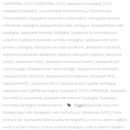
SARDEGNA
,
SATO SARDEGNA
,
SATO stampanti Sardegna
,
SATO
stampanti Sardegna
,
Soluzioni per l'etichettatura
,
Soluzioni per
l’etichettatura
,
Stampante etichette settore ittico
,
stampante termica
industriale sardegna
,
stampanti barcode sardegna
,
stampanti barcode
sardegna
,
stampanti desktop sardegna
,
Stampanti ed etichette per
caseifici
,
Stampanti etichette pronta consegna
,
stampanti etichette
pronta consegna
,
stampanti etichette termiche
,
stampanti industriali
,
stampanti industriali
,
stampanti logistica
,
stampanti logistica
,
stampanti
mobili
,
stampanti mobili
,
stampanti onoranze funebri
,
Stampanti per
card e badge
,
Stampanti per card e badge
,
Stampanti per etichette
,
Stampanti per etichette
,
stampanti per la logistica
,
Stampanti RFID
,
Stampanti RFID
,
Stampanti SATO
,
stampanti sato Cg408e sardegna
,
stampanti sato Cg408e sardegna
,
Stampanti SATO SARDEGNA
,
stampare
etichette in autonomia
,
stampare etichette in Sardegna
,
Stampare
etichette Sardegna
,
testimonianza
Tagged
barcode
,
barcode
stampa
,
barcode stampanti
,
carta termica per stampante SATO
,
Carta
termica per stampante Zebra
,
carta termografica
,
codice a barre cagliari
,
codice a barre lettori
,
codice a barre sardegna
,
codice a barre stampa