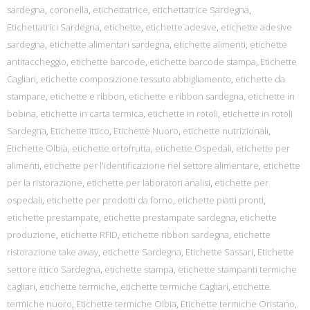
sardegna
,
coronella
,
etichettatrice
,
etichettatrice Sardegna
,
Etichettatrici Sardegna
,
etichette
,
etichette adesive
,
etichette adesive
sardegna
,
etichette alimentari sardegna
,
etichette alimenti
,
etichette
antitaccheggio
,
etichette barcode
,
etichette barcode stampa
,
Etichette
Cagliari
,
etichette composizione tessuto abbigliamento
,
etichette da
stampare
,
etichette e ribbon
,
etichette e ribbon sardegna
,
etichette in
bobina
,
etichette in carta termica
,
etichette in rotoli
,
etichette in rotoli
Sardegna
,
Etichette ittico
,
Etichette Nuoro
,
etichette nutrizionali
,
Etichette Olbia
,
etichette ortofrutta
,
etichette Ospedali
,
etichette per
alimenti
,
etichette per l'identificazione nel settore alimentare
,
etichette
per la ristorazione
,
etichette per laboratori analisi
,
etichette per
ospedali
,
etichette per prodotti da forno
,
etichette piatti pronti
,
etichette prestampate
,
etichette prestampate sardegna
,
etichette
produzione
,
etichette RFID
,
etichette ribbon sardegna
,
etichette
ristorazione take away
,
etichette Sardegna
,
Etichette Sassari
,
Etichette
settore ittico Sardegna
,
etichette stampa
,
etichette stampanti termiche
cagliari
,
etichette termiche
,
etichette termiche Cagliari
,
etichette
termiche nuoro
,
Etichette termiche Olbia
,
Etichette termiche Oristano
,