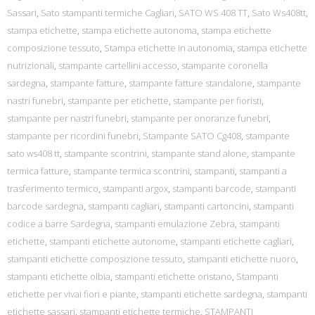
Sassari
,
Sato stampanti termiche Cagliari
,
SATO WS 408 TT
,
Sato Ws408tt
,
stampa etichette
,
stampa etichette autonoma
,
stampa etichette
composizione tessuto
,
Stampa etichette in autonomia
,
stampa etichette
nutrizionali
,
stampante cartellini accesso
,
stampante coronella
sardegna
,
stampante fatture
,
stampante fatture standalone
,
stampante
nastri funebri
,
stampante per etichette
,
stampante per fioristi
,
stampante per nastri funebri
,
stampante per onoranze funebri
,
stampante per ricordini funebri
,
Stampante SATO Cg408
,
stampante
sato ws408 tt
,
stampante scontrini
,
stampante stand alone
,
stampante
termica fatture
,
stampante termica scontrini
,
stampanti
,
stampanti a
trasferimento termico
,
stampanti argox
,
stampanti barcode
,
stampanti
barcode sardegna
,
stampanti cagliari
,
stampanti cartoncini
,
stampanti
codice a barre Sardegna
,
stampanti emulazione Zebra
,
stampanti
etichette
,
stampanti etichette autonome
,
stampanti etichette cagliari
,
stampanti etichette composizione tessuto
,
stampanti etichette nuoro
,
stampanti etichette olbia
,
stampanti etichette oristano
,
Stampanti
etichette per vivai fiori e piante
,
stampanti etichette sardegna
,
stampanti
etichette sassari
,
stampanti etichette termiche
,
STAMPANTI