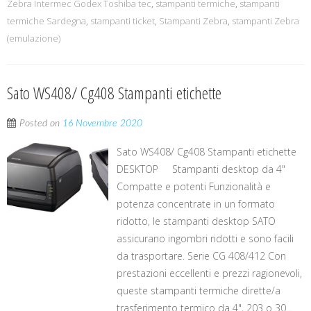
Zebra Intermec Godex Toshiba tec
,
stampanti termiche
,
stampanti
termiche Sardegna
,
stampanti ticket
,
Stampanti Zebra
,
stampanti Zebra
(emulazione)
Sato WS408/ Cg408 Stampanti etichette
Posted on
16 Novembre 2020
Sato WS408/ Cg408 Stampanti etichette
DESKTOP Stampanti desktop da 4"
Compatte e potenti Funzionalità e
potenza concentrate in un formato
ridotto, le stampanti desktop SATO
assicurano ingombri ridotti e sono facili
da trasportare. Serie CG 408/412 Con
prestazioni eccellenti e prezzi ragionevoli,
queste stampanti termiche dirette/a
trasferimento termico da 4", 203 o 30...