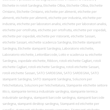
Etichette in rotoli Sardegna
,
Etichette Olbia
,
Etichette Olbia
,
Etichette
Oristano
,
Etichette Oristano
,
etichette per alimenti
,
etichette per
alimenti
,
etichette per alimenti
,
etichette per industria
,
etichette per
industria
,
etichette per laboratori analisi
,
etichette per laboratori analisi
,
etichette per ortofrutta
,
etichette per ortofrutta
,
etichette per ospedali
,
etichette per ospedali
,
etichette per ristoranti
,
etichette Sassari
,
etichette Sassari
,
etichette scadenza Sardegna
,
Etichette stampanti
Sardegna
,
Etichette stampanti Sardegna
,
Laboratorio etichette
,
Laboratorio etichette
,
LettoriBarcode
,
Lotto e scadenza su etichette
Sardegna
,
ospedale etichette
,
Ribbon
,
rotoli etichette Cagliari
,
rotoli
etichette Cagliari
,
rotoli etichette Sardegna
,
rotoli etichette Sassari
,
rotoli etichette Sassari
,
SATO SARDEGNA
,
SATO SARDEGNA
,
SATO
stampanti Sardegna
,
SATO stampanti Sardegna
,
Soluzioni per
l'etichettatura
,
Soluzioni per l’etichettatura
,
Stampante etichette settore
ittico
,
stampante termica industriale sardegna
,
stampante termica
industriale sardegna
,
stampanti barcode sardegna
,
stampanti barcode
sardegna
,
stampanti desktop sardegna
,
Stampanti ed etichette per
caseifici
,
stampanti etichette pronta consegna
,
Stampanti etichette