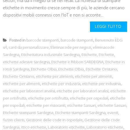
settori, ma da il meglio di sé nel retail. La richiesta di stampare
etichette in movimento cresce sempre di più, le aziende cercano
dispositivi mobili connessi con l'IoT e non si acconte...
LEGGI TUTTO
Posted in
barcode stampanti
,
barcode stampanti
,
Benvenuto EDG
srl
,
card da personalizzare
,
Eliminacode per negozi
,
eliminacode
Sardegna
,
Etichettatura industriale Sardegna
,
Etichette
,
Etichette
,
etichette adesive sardegna
,
Etichette e Ribbon SARDEGNA
,
Etichette in
rotoli Sardegna
,
Etichette Olbia
,
Etichette Olbia
,
Etichette Oristano
,
Etichette Oristano
,
etichette per alimenti
,
etichette per alimenti
,
etichette per alimenti
,
etichette per industria
,
etichette per industria
,
etichette per laboratori analisi
,
etichette per laboratori analisi
,
etichette
per ortofrutta
,
etichette per ortofrutta
,
etichette per ospedali
,
etichette
per ospedali
,
etichette per ristoranti
,
etichette Sassari
,
etichette Sassari
,
Etichette stampanti Sardegna
,
Etichette stampanti Sardegna
,
eventi
,
flusso clienti
,
Gestione delle code in ospedale
,
Gestione delle code
Sardegna
,
ittico etichette
,
Laboratorio etichette
,
Laboratorio etichette
,