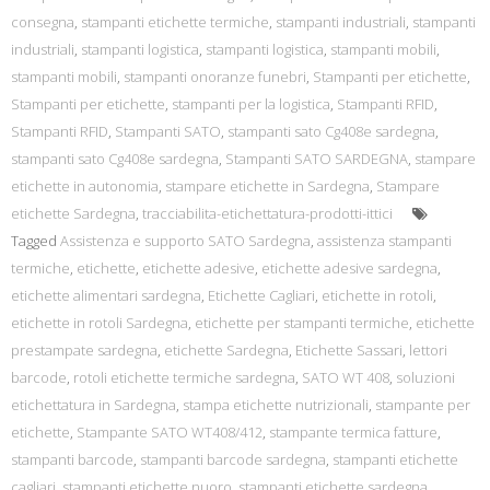
consegna
,
stampanti etichette termiche
,
stampanti industriali
,
stampanti
industriali
,
stampanti logistica
,
stampanti logistica
,
stampanti mobili
,
stampanti mobili
,
stampanti onoranze funebri
,
Stampanti per etichette
,
Stampanti per etichette
,
stampanti per la logistica
,
Stampanti RFID
,
Stampanti RFID
,
Stampanti SATO
,
stampanti sato Cg408e sardegna
,
stampanti sato Cg408e sardegna
,
Stampanti SATO SARDEGNA
,
stampare
etichette in autonomia
,
stampare etichette in Sardegna
,
Stampare
etichette Sardegna
,
tracciabilita-etichettatura-prodotti-ittici
Tagged
Assistenza e supporto SATO Sardegna
,
assistenza stampanti
termiche
,
etichette
,
etichette adesive
,
etichette adesive sardegna
,
etichette alimentari sardegna
,
Etichette Cagliari
,
etichette in rotoli
,
etichette in rotoli Sardegna
,
etichette per stampanti termiche
,
etichette
prestampate sardegna
,
etichette Sardegna
,
Etichette Sassari
,
lettori
barcode
,
rotoli etichette termiche sardegna
,
SATO WT 408
,
soluzioni
etichettatura in Sardegna
,
stampa etichette nutrizionali
,
stampante per
etichette
,
Stampante SATO WT408/412
,
stampante termica fatture
,
stampanti barcode
,
stampanti barcode sardegna
,
stampanti etichette
cagliari
,
stampanti etichette nuoro
,
stampanti etichette sardegna
,