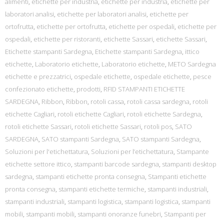
alimenti
,
etichette per industria
,
etichette per industria
,
etichette per
laboratori analisi
,
etichette per laboratori analisi
,
etichette per
ortofrutta
,
etichette per ortofrutta
,
etichette per ospedali
,
etichette per
ospedali
,
etichette per ristoranti
,
etichette Sassari
,
etichette Sassari
,
Etichette stampanti Sardegna
,
Etichette stampanti Sardegna
,
ittico
etichette
,
Laboratorio etichette
,
Laboratorio etichette
,
METO Sardegna
etichette e prezzatrici
,
ospedale etichette
,
ospedale etichette
,
pesce
confezionato etichette
,
prodotti
,
RFID STAMPANTI ETICHETTE
SARDEGNA
,
Ribbon
,
Ribbon
,
rotoli cassa
,
rotoli cassa sardegna
,
rotoli
etichette Cagliari
,
rotoli etichette Cagliari
,
rotoli etichette Sardegna
,
rotoli etichette Sassari
,
rotoli etichette Sassari
,
rotoli pos
,
SATO
SARDEGNA
,
SATO stampanti Sardegna
,
SATO stampanti Sardegna
,
Soluzioni per l'etichettatura
,
Soluzioni per l’etichettatura
,
Stampante
etichette settore ittico
,
stampanti barcode sardegna
,
stampanti desktop
sardegna
,
stampanti etichette pronta consegna
,
Stampanti etichette
pronta consegna
,
stampanti etichette termiche
,
stampanti industriali
,
stampanti industriali
,
stampanti logistica
,
stampanti logistica
,
stampanti
mobili
,
stampanti mobili
,
stampanti onoranze funebri
,
Stampanti per