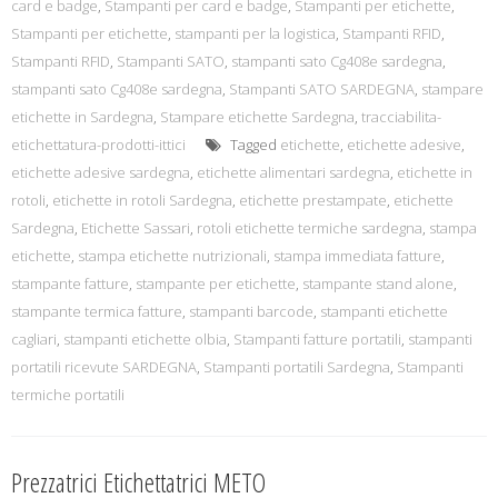
card e badge
,
Stampanti per card e badge
,
Stampanti per etichette
,
Stampanti per etichette
,
stampanti per la logistica
,
Stampanti RFID
,
Stampanti RFID
,
Stampanti SATO
,
stampanti sato Cg408e sardegna
,
stampanti sato Cg408e sardegna
,
Stampanti SATO SARDEGNA
,
stampare
etichette in Sardegna
,
Stampare etichette Sardegna
,
tracciabilita-
etichettatura-prodotti-ittici
Tagged
etichette
,
etichette adesive
,
etichette adesive sardegna
,
etichette alimentari sardegna
,
etichette in
rotoli
,
etichette in rotoli Sardegna
,
etichette prestampate
,
etichette
Sardegna
,
Etichette Sassari
,
rotoli etichette termiche sardegna
,
stampa
etichette
,
stampa etichette nutrizionali
,
stampa immediata fatture
,
stampante fatture
,
stampante per etichette
,
stampante stand alone
,
stampante termica fatture
,
stampanti barcode
,
stampanti etichette
cagliari
,
stampanti etichette olbia
,
Stampanti fatture portatili
,
stampanti
portatili ricevute SARDEGNA
,
Stampanti portatili Sardegna
,
Stampanti
termiche portatili
Prezzatrici Etichettatrici METO