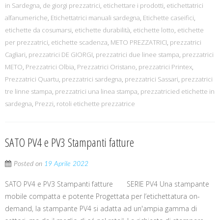
in Sardegna
,
de giorgi prezzatrici
,
etichettare i prodotti
,
etichettatrici
alfanumeriche
,
Etichettatrici manuali sardegna
,
Etichette caseifici
,
etichette da cosumarsi
,
etichette durabilità
,
etichette lotto
,
etichette
per prezzatrici
,
etichette scadenza
,
METO PREZZATRICI
,
prezzatrici
Cagliari
,
prezzatrici DE GIORGI
,
prezzatrici due linee stampa
,
prezzatrici
METO
,
Prezzatrici Olbia
,
Prezzatrici Oristano
,
prezzatrici Printex
,
Prezzatrici Quartu
,
prezzatrici sardegna
,
prezzatrici Sassari
,
prezzatrici
tre linne stampa
,
prezzatrici una linea stampa
,
prezzatricied etichette in
sardegna
,
Prezzi
,
rotoli etichette prezzatrice
SATO PV4 e PV3 Stampanti fatture
Posted on
19 Aprile 2022
SATO PV4 e PV3 Stampanti fatture SERIE PV4 Una stampante
mobile compatta e potente Progettata per l’etichettatura on-
demand, la stampante PV4 si adatta ad un'ampia gamma di