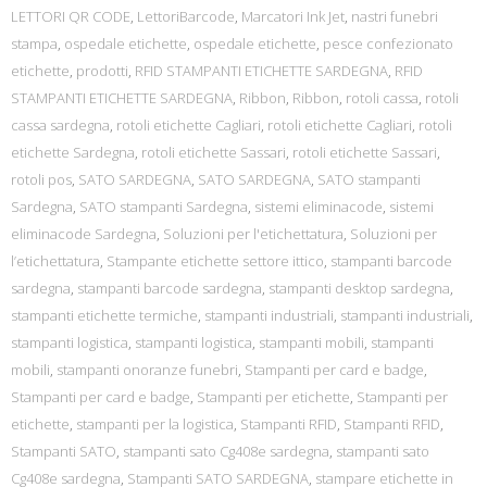
LETTORI QR CODE
,
LettoriBarcode
,
Marcatori Ink Jet
,
nastri funebri
stampa
,
ospedale etichette
,
ospedale etichette
,
pesce confezionato
etichette
,
prodotti
,
RFID STAMPANTI ETICHETTE SARDEGNA
,
RFID
STAMPANTI ETICHETTE SARDEGNA
,
Ribbon
,
Ribbon
,
rotoli cassa
,
rotoli
cassa sardegna
,
rotoli etichette Cagliari
,
rotoli etichette Cagliari
,
rotoli
etichette Sardegna
,
rotoli etichette Sassari
,
rotoli etichette Sassari
,
rotoli pos
,
SATO SARDEGNA
,
SATO SARDEGNA
,
SATO stampanti
Sardegna
,
SATO stampanti Sardegna
,
sistemi eliminacode
,
sistemi
eliminacode Sardegna
,
Soluzioni per l'etichettatura
,
Soluzioni per
l’etichettatura
,
Stampante etichette settore ittico
,
stampanti barcode
sardegna
,
stampanti barcode sardegna
,
stampanti desktop sardegna
,
stampanti etichette termiche
,
stampanti industriali
,
stampanti industriali
,
stampanti logistica
,
stampanti logistica
,
stampanti mobili
,
stampanti
mobili
,
stampanti onoranze funebri
,
Stampanti per card e badge
,
Stampanti per card e badge
,
Stampanti per etichette
,
Stampanti per
etichette
,
stampanti per la logistica
,
Stampanti RFID
,
Stampanti RFID
,
Stampanti SATO
,
stampanti sato Cg408e sardegna
,
stampanti sato
Cg408e sardegna
,
Stampanti SATO SARDEGNA
,
stampare etichette in