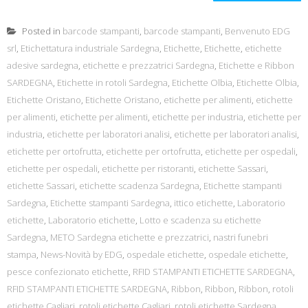
Posted in
barcode stampanti
,
barcode stampanti
,
Benvenuto EDG
srl
,
Etichettatura industriale Sardegna
,
Etichette
,
Etichette
,
etichette
adesive sardegna
,
etichette e prezzatrici Sardegna
,
Etichette e Ribbon
SARDEGNA
,
Etichette in rotoli Sardegna
,
Etichette Olbia
,
Etichette Olbia
,
Etichette Oristano
,
Etichette Oristano
,
etichette per alimenti
,
etichette
per alimenti
,
etichette per alimenti
,
etichette per industria
,
etichette per
industria
,
etichette per laboratori analisi
,
etichette per laboratori analisi
,
etichette per ortofrutta
,
etichette per ortofrutta
,
etichette per ospedali
,
etichette per ospedali
,
etichette per ristoranti
,
etichette Sassari
,
etichette Sassari
,
etichette scadenza Sardegna
,
Etichette stampanti
Sardegna
,
Etichette stampanti Sardegna
,
ittico etichette
,
Laboratorio
etichette
,
Laboratorio etichette
,
Lotto e scadenza su etichette
Sardegna
,
METO Sardegna etichette e prezzatrici
,
nastri funebri
stampa
,
News-Novità by EDG
,
ospedale etichette
,
ospedale etichette
,
pesce confezionato etichette
,
RFID STAMPANTI ETICHETTE SARDEGNA
,
RFID STAMPANTI ETICHETTE SARDEGNA
,
Ribbon
,
Ribbon
,
Ribbon
,
rotoli
etichette Cagliari
,
rotoli etichette Cagliari
,
rotoli etichette Sardegna
,