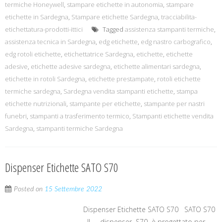
termiche Honeywell
,
stampare etichette in autonomia
,
stampare
etichette in Sardegna
,
Stampare etichette Sardegna
,
tracciabilita-
etichettatura-prodotti-ittici
Tagged
assistenza stampanti termiche
,
assistenza tecnica in Sardegna
,
edg etichette
,
edg nastro carbografico
,
edg rotoli etichette
,
etichettatrice Sardegna
,
etichette
,
etichette
adesive
,
etichette adesive sardegna
,
etichette alimentari sardegna
,
etichette in rotoli Sardegna
,
etichette prestampate
,
rotoli etichette
termiche sardegna
,
Sardegna vendita stampanti etichette
,
stampa
etichette nutrizionali
,
stampante per etichette
,
stampante per nastri
funebri
,
stampanti a trasferimento termico
,
Stampanti etichette vendita
Sardegna
,
stampanti termiche Sardegna
Dispenser Etichette SATO S70
Posted on
15 Settembre 2022
Dispenser Etichette SATO S70 SATO S70
Il dispenser S70 è progettato per