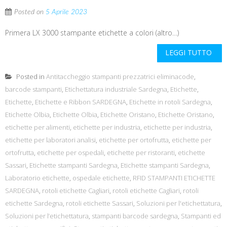
Posted on
5 Aprile 2023
Primera LX 3000 stampante etichette a colori (altro…)
LEGGI TUTTO
Posted in
Antitaccheggio stampanti prezzatrici eliminacode
,
barcode stampanti
,
Etichettatura industriale Sardegna
,
Etichette
,
Etichette
,
Etichette e Ribbon SARDEGNA
,
Etichette in rotoli Sardegna
,
Etichette Olbia
,
Etichette Olbia
,
Etichette Oristano
,
Etichette Oristano
,
etichette per alimenti
,
etichette per industria
,
etichette per industria
,
etichette per laboratori analisi
,
etichette per ortofrutta
,
etichette per
ortofrutta
,
etichette per ospedali
,
etichette per ristoranti
,
etichette
Sassari
,
Etichette stampanti Sardegna
,
Etichette stampanti Sardegna
,
Laboratorio etichette
,
ospedale etichette
,
RFID STAMPANTI ETICHETTE
SARDEGNA
,
rotoli etichette Cagliari
,
rotoli etichette Cagliari
,
rotoli
etichette Sardegna
,
rotoli etichette Sassari
,
Soluzioni per l'etichettatura
,
Soluzioni per l’etichettatura
,
stampanti barcode sardegna
,
Stampanti ed