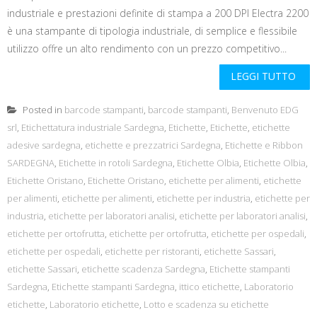
industriale e prestazioni definite di stampa a 200 DPI Electra 2200
è una stampante di tipologia industriale, di semplice e flessibile
utilizzo offre un alto rendimento con un prezzo competitivo...
LEGGI TUTTO
Posted in
barcode stampanti
,
barcode stampanti
,
Benvenuto EDG
srl
,
Etichettatura industriale Sardegna
,
Etichette
,
Etichette
,
etichette
adesive sardegna
,
etichette e prezzatrici Sardegna
,
Etichette e Ribbon
SARDEGNA
,
Etichette in rotoli Sardegna
,
Etichette Olbia
,
Etichette Olbia
,
Etichette Oristano
,
Etichette Oristano
,
etichette per alimenti
,
etichette
per alimenti
,
etichette per alimenti
,
etichette per industria
,
etichette per
industria
,
etichette per laboratori analisi
,
etichette per laboratori analisi
,
etichette per ortofrutta
,
etichette per ortofrutta
,
etichette per ospedali
,
etichette per ospedali
,
etichette per ristoranti
,
etichette Sassari
,
etichette Sassari
,
etichette scadenza Sardegna
,
Etichette stampanti
Sardegna
,
Etichette stampanti Sardegna
,
ittico etichette
,
Laboratorio
etichette
,
Laboratorio etichette
,
Lotto e scadenza su etichette