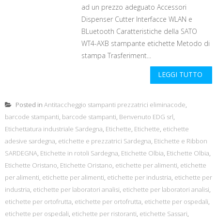
ad un prezzo adeguato Accessori
Dispenser Cutter Interfacce WLAN e
BLuetooth Caratteristiche della SATO
WT4-AXB stampante etichette Metodo di
stampa Trasferiment...
LEGGI TUTTO
Posted in
Antitaccheggio stampanti prezzatrici eliminacode
,
barcode stampanti
,
barcode stampanti
,
Benvenuto EDG srl
,
Etichettatura industriale Sardegna
,
Etichette
,
Etichette
,
etichette
adesive sardegna
,
etichette e prezzatrici Sardegna
,
Etichette e Ribbon
SARDEGNA
,
Etichette in rotoli Sardegna
,
Etichette Olbia
,
Etichette Olbia
,
Etichette Oristano
,
Etichette Oristano
,
etichette per alimenti
,
etichette
per alimenti
,
etichette per alimenti
,
etichette per industria
,
etichette per
industria
,
etichette per laboratori analisi
,
etichette per laboratori analisi
,
etichette per ortofrutta
,
etichette per ortofrutta
,
etichette per ospedali
,
etichette per ospedali
,
etichette per ristoranti
,
etichette Sassari
,