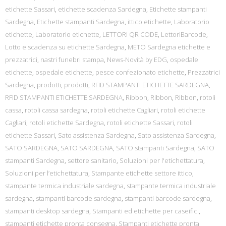
etichette Sassari
,
etichette scadenza Sardegna
,
Etichette stampanti
Sardegna
,
Etichette stampanti Sardegna
,
ittico etichette
,
Laboratorio
etichette
,
Laboratorio etichette
,
LETTORI QR CODE
,
LettoriBarcode
,
Lotto e scadenza su etichette Sardegna
,
METO Sardegna etichette e
prezzatrici
,
nastri funebri stampa
,
News-Novità by EDG
,
ospedale
etichette
,
ospedale etichette
,
pesce confezionato etichette
,
Prezzatrici
Sardegna
,
prodotti
,
prodotti
,
RFID STAMPANTI ETICHETTE SARDEGNA
,
RFID STAMPANTI ETICHETTE SARDEGNA
,
Ribbon
,
Ribbon
,
Ribbon
,
rotoli
cassa
,
rotoli cassa sardegna
,
rotoli etichette Cagliari
,
rotoli etichette
Cagliari
,
rotoli etichette Sardegna
,
rotoli etichette Sassari
,
rotoli
etichette Sassari
,
Sato assistenza Sardegna
,
Sato assistenza Sardegna
,
SATO SARDEGNA
,
SATO SARDEGNA
,
SATO stampanti Sardegna
,
SATO
stampanti Sardegna
,
settore sanitario
,
Soluzioni per l'etichettatura
,
Soluzioni per l’etichettatura
,
Stampante etichette settore ittico
,
stampante termica industriale sardegna
,
stampante termica industriale
sardegna
,
stampanti barcode sardegna
,
stampanti barcode sardegna
,
stampanti desktop sardegna
,
Stampanti ed etichette per caseifici
,
stampanti etichette pronta consegna
,
Stampanti etichette pronta