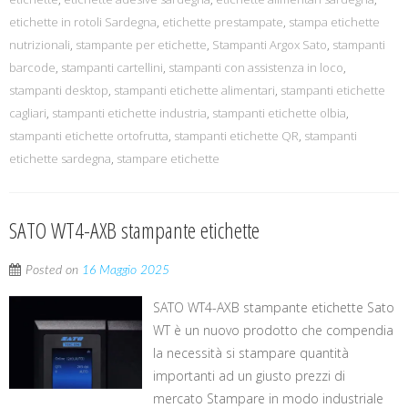
etichette in rotoli Sardegna
,
etichette prestampate
,
stampa etichette
nutrizionali
,
stampante per etichette
,
Stampanti Argox Sato
,
stampanti
barcode
,
stampanti cartellini
,
stampanti con assistenza in loco
,
stampanti desktop
,
stampanti etichette alimentari
,
stampanti etichette
cagliari
,
stampanti etichette industria
,
stampanti etichette olbia
,
stampanti etichette ortofrutta
,
stampanti etichette QR
,
stampanti
etichette sardegna
,
stampare etichette
SATO WT4-AXB stampante etichette
Posted on
16 Maggio 2025
SATO WT4-AXB stampante etichette Sato
WT è un nuovo prodotto che compendia
la necessità si stampare quantità
importanti ad un giusto prezzi di
mercato Stampare in modo industriale