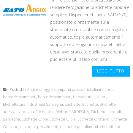
rendere l'erogazione di etichette rapida e
semplice. Dispenser Etichette SATO S70,
posizionato direttamente sulla
stampante o utilizzabile come erogatore
automatico, toglie automaticamente il
supporto ed eroga una nuova etichetta
dopo aver staccato quella precedente e
può essere utilizzato con un'a...
LEGGI TUTTO
Posted in
Antitaccheggio stampanti prezzatrici eliminacode
,
barcode stampanti
,
barcode stampanti
,
Benvenuto EDG srl
,
Etichettatura industriale Sardegna
,
Etichette
,
Etichette
,
etichette
adesive sardegna
,
Etichette e Ribbon SARDEGNA
,
Etichette in rotoli
Sardegna
,
Etichette Olbia
,
Etichette Olbia
,
Etichette Oristano
,
Etichette
Oristano
,
etichette per alimenti
,
etichette per alimenti
,
etichette per