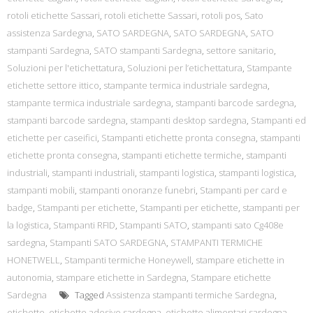
rotoli etichette Sassari
,
rotoli etichette Sassari
,
rotoli pos
,
Sato
assistenza Sardegna
,
SATO SARDEGNA
,
SATO SARDEGNA
,
SATO
stampanti Sardegna
,
SATO stampanti Sardegna
,
settore sanitario
,
Soluzioni per l'etichettatura
,
Soluzioni per l’etichettatura
,
Stampante
etichette settore ittico
,
stampante termica industriale sardegna
,
stampante termica industriale sardegna
,
stampanti barcode sardegna
,
stampanti barcode sardegna
,
stampanti desktop sardegna
,
Stampanti ed
etichette per caseifici
,
Stampanti etichette pronta consegna
,
stampanti
etichette pronta consegna
,
stampanti etichette termiche
,
stampanti
industriali
,
stampanti industriali
,
stampanti logistica
,
stampanti logistica
,
stampanti mobili
,
stampanti onoranze funebri
,
Stampanti per card e
badge
,
Stampanti per etichette
,
Stampanti per etichette
,
stampanti per
la logistica
,
Stampanti RFID
,
Stampanti SATO
,
stampanti sato Cg408e
sardegna
,
Stampanti SATO SARDEGNA
,
STAMPANTI TERMICHE
HONETWELL
,
Stampanti termiche Honeywell
,
stampare etichette in
autonomia
,
stampare etichette in Sardegna
,
Stampare etichette
Sardegna
Tagged
Assistenza stampanti termiche Sardegna
,
etichette
,
etichette adesive sardegna
,
etichette alimentari sardegna
,