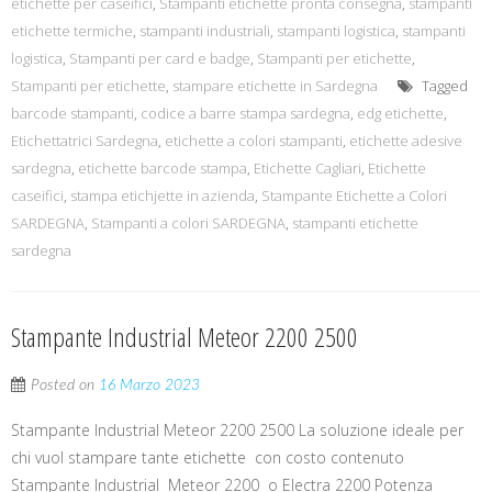
etichette per caseifici
,
Stampanti etichette pronta consegna
,
stampanti
etichette termiche
,
stampanti industriali
,
stampanti logistica
,
stampanti
logistica
,
Stampanti per card e badge
,
Stampanti per etichette
,
Stampanti per etichette
,
stampare etichette in Sardegna
Tagged
barcode stampanti
,
codice a barre stampa sardegna
,
edg etichette
,
Etichettatrici Sardegna
,
etichette a colori stampanti
,
etichette adesive
sardegna
,
etichette barcode stampa
,
Etichette Cagliari
,
Etichette
caseifici
,
stampa etichjette in azienda
,
Stampante Etichette a Colori
SARDEGNA
,
Stampanti a colori SARDEGNA
,
stampanti etichette
sardegna
Stampante Industrial Meteor 2200 2500
Posted on
16 Marzo 2023
Stampante Industrial Meteor 2200 2500 La soluzione ideale per
chi vuol stampare tante etichette con costo contenuto
Stampante Industrial Meteor 2200 o Electra 2200 Potenza