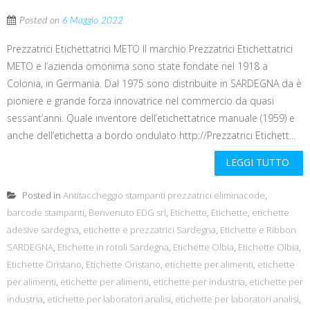
Posted on
6 Maggio 2022
Prezzatrici Etichettatrici METO Il marchio Prezzatrici Etichettatrici
METO e l’azienda omonima sono state fondate nel 1918 a
Colonia, in Germania. Dal 1975 sono distribuite in SARDEGNA da è
pioniere e grande forza innovatrice nel commercio da quasi
sessant’anni. Quale inventore dell’etichettatrice manuale (1959) e
anche dell’etichetta a bordo ondulato http://Prezzatrici Etichett...
LEGGI TUTTO
Posted in
Antitaccheggio stampanti prezzatrici eliminacode
,
barcode stampanti
,
Benvenuto EDG srl
,
Etichette
,
Etichette
,
etichette
adesive sardegna
,
etichette e prezzatrici Sardegna
,
Etichette e Ribbon
SARDEGNA
,
Etichette in rotoli Sardegna
,
Etichette Olbia
,
Etichette Olbia
,
Etichette Oristano
,
Etichette Oristano
,
etichette per alimenti
,
etichette
per alimenti
,
etichette per alimenti
,
etichette per industria
,
etichette per
industria
,
etichette per laboratori analisi
,
etichette per laboratori analisi
,