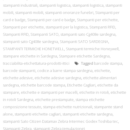
stampanti industriali
,
stampanti logistica
,
stampanti logistica
,
stampanti
mobili
,
stampanti mobili
,
stampanti onoranze funebri
,
Stampanti per
card e badge
,
Stampanti per card e badge
,
Stampanti per etichette
,
Stampanti per etichette
,
stampanti per la logistica
,
Stampanti RFID
,
Stampanti RFID
,
Stampanti SATO
,
stampanti sato Cg408e sardegna
,
stampanti sato Cg408e sardegna
,
Stampanti SATO SARDEGNA
,
STAMPANTI TERMICHE HONETWELL
,
Stampanti termiche Honeywell
,
stampare etichette in Sardegna
,
Stampare etichette Sardegna
,
tracciabilita-etichettatura-prodotti-ittici
Tagged
barcode stampa
,
barcode stampanti
,
codice a barre stampa sardegna
,
etichette
,
etichette adesive
,
etichette adesive sardegna
,
etichette alimentari
sardegna
,
etichette barcode stampa
,
Etichette Cagliari
,
etichette da
stampare
,
etichette e stampanti per macelli
,
etichette in rotoli
,
etichette
in rotoli Sardegna
,
etichette prestampate
,
stampa etichette
composizione tessuto
,
stampa etichette nutrizionali
,
stampante stand
alone
,
stampanti etichette cagliari
,
stampanti etichette sardegna
,
stampanti Sato Citizen Datamax Zebra Intermec Godex Toshiba tec
,
Stampanti Zebra
,
stampanti Zebra (emulazione)