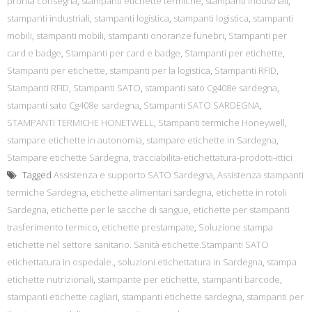
pronta consegna
,
stampanti etichette termiche
,
stampanti industriali
,
stampanti industriali
,
stampanti logistica
,
stampanti logistica
,
stampanti
mobili
,
stampanti mobili
,
stampanti onoranze funebri
,
Stampanti per
card e badge
,
Stampanti per card e badge
,
Stampanti per etichette
,
Stampanti per etichette
,
stampanti per la logistica
,
Stampanti RFID
,
Stampanti RFID
,
Stampanti SATO
,
stampanti sato Cg408e sardegna
,
stampanti sato Cg408e sardegna
,
Stampanti SATO SARDEGNA
,
STAMPANTI TERMICHE HONETWELL
,
Stampanti termiche Honeywell
,
stampare etichette in autonomia
,
stampare etichette in Sardegna
,
Stampare etichette Sardegna
,
tracciabilita-etichettatura-prodotti-ittici
Tagged
Assistenza e supporto SATO Sardegna
,
Assistenza stampanti
termiche Sardegna
,
etichette alimentari sardegna
,
etichette in rotoli
Sardegna
,
etichette per le sacche di sangue
,
etichette per stampanti
trasferimento termico
,
etichette prestampate
,
Soluzione stampa
etichette nel settore sanitario. Sanità etichette.Stampanti SATO
etichettatura in ospedale.
,
soluzioni etichettatura in Sardegna
,
stampa
etichette nutrizionali
,
stampante per etichette
,
stampanti barcode
,
stampanti etichette cagliari
,
stampanti etichette sardegna
,
stampanti per