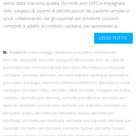
servizi della massima qualità. Da molti anni SATO è impegnata
nello sviluppo di sistemi di identificazione dei pazienti semplici e
sicuri, collaborando con gli ospedali per produrre soluzioni
complete e adatte al contesto sanitario, per aumentare la ...
LEGGI TUTTO
Posted in
Antitaccheggio stampanti prezzatrici eliminacode
,
barcode stampanti
,
barcode stampanti
,
Benvenuto EDG srl
,
card da
personalizzare
,
Eliminacode per laboratori
,
Etichettatura industriale
Sardegna
,
Etichette
,
Etichette
,
etichette adesive sardegna
,
etichette e
prezzatrici Sardegna
,
Etichette e Ribbon SARDEGNA
,
Etichette in rotoli
Sardegna
,
Etichette Olbia
,
Etichette Olbia
,
Etichette Oristano
,
Etichette
Oristano
,
etichette per alimenti
,
etichette per alimenti
,
etichette per
alimenti
,
etichette per industria
,
etichette per industria
,
etichette per
laboratori analisi
,
etichette per laboratori analisi
,
etichette per
ortofrutta
,
etichette per ortofrutta
,
etichette per ospedali
,
etichette per
ospedali
,
etichette per ristoranti
,
etichette Sassari
,
etichette Sassari
,
etichette scadenza Sardegna
,
Etichette stampanti Sardegna
,
Etichette