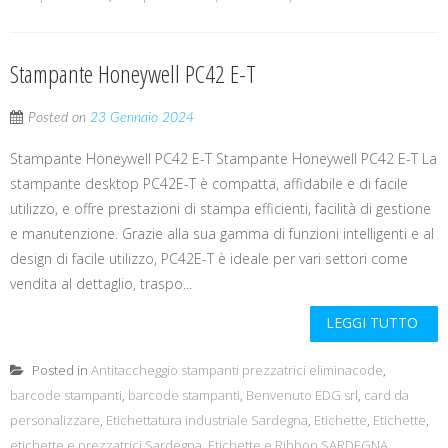
Stampante Honeywell PC42 E-T
Posted on
23 Gennaio 2024
Stampante Honeywell PC42 E-T Stampante Honeywell PC42 E-T La
stampante desktop PC42E-T è compatta, affidabile e di facile
utilizzo, e offre prestazioni di stampa efficienti, facilità di gestione
e manutenzione. Grazie alla sua gamma di funzioni intelligenti e al
design di facile utilizzo, PC42E-T è ideale per vari settori come
vendita al dettaglio, traspo...
LEGGI TUTTO
Posted in
Antitaccheggio stampanti prezzatrici eliminacode
,
barcode stampanti
,
barcode stampanti
,
Benvenuto EDG srl
,
card da
personalizzare
,
Etichettatura industriale Sardegna
,
Etichette
,
Etichette
,
etichette e prezzatrici Sardegna
,
Etichette e Ribbon SARDEGNA
,