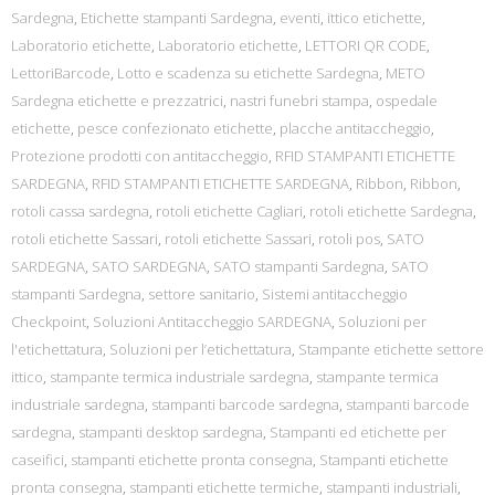
Sardegna
,
Etichette stampanti Sardegna
,
eventi
,
ittico etichette
,
Laboratorio etichette
,
Laboratorio etichette
,
LETTORI QR CODE
,
LettoriBarcode
,
Lotto e scadenza su etichette Sardegna
,
METO
Sardegna etichette e prezzatrici
,
nastri funebri stampa
,
ospedale
etichette
,
pesce confezionato etichette
,
placche antitaccheggio
,
Protezione prodotti con antitaccheggio
,
RFID STAMPANTI ETICHETTE
SARDEGNA
,
RFID STAMPANTI ETICHETTE SARDEGNA
,
Ribbon
,
Ribbon
,
rotoli cassa sardegna
,
rotoli etichette Cagliari
,
rotoli etichette Sardegna
,
rotoli etichette Sassari
,
rotoli etichette Sassari
,
rotoli pos
,
SATO
SARDEGNA
,
SATO SARDEGNA
,
SATO stampanti Sardegna
,
SATO
stampanti Sardegna
,
settore sanitario
,
Sistemi antitaccheggio
Checkpoint
,
Soluzioni Antitaccheggio SARDEGNA
,
Soluzioni per
l'etichettatura
,
Soluzioni per l’etichettatura
,
Stampante etichette settore
ittico
,
stampante termica industriale sardegna
,
stampante termica
industriale sardegna
,
stampanti barcode sardegna
,
stampanti barcode
sardegna
,
stampanti desktop sardegna
,
Stampanti ed etichette per
caseifici
,
stampanti etichette pronta consegna
,
Stampanti etichette
pronta consegna
,
stampanti etichette termiche
,
stampanti industriali
,