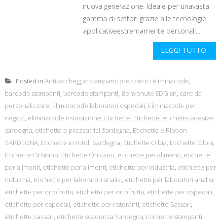
nuova generazione. Ideale per unavasta
gamma di settori grazie alle tecnologie
applicativeestremamente personali...
LEGGI TUTTO
Posted in
Antitaccheggio stampanti prezzatrici eliminacode
,
barcode stampanti
,
barcode stampanti
,
Benvenuto EDG srl
,
card da
personalizzare
,
Eliminacode laboratori ospedali
,
Eliminacode per
negozi
,
eliminacode ristorazione
,
Etichette
,
Etichette
,
etichette adesive
sardegna
,
etichette e prezzatrici Sardegna
,
Etichette e Ribbon
SARDEGNA
,
Etichette in rotoli Sardegna
,
Etichette Olbia
,
Etichette Olbia
,
Etichette Oristano
,
Etichette Oristano
,
etichette per alimenti
,
etichette
per alimenti
,
etichette per alimenti
,
etichette per industria
,
etichette per
industria
,
etichette per laboratori analisi
,
etichette per laboratori analisi
,
etichette per ortofrutta
,
etichette per ortofrutta
,
etichette per ospedali
,
etichette per ospedali
,
etichette per ristoranti
,
etichette Sassari
,
etichette Sassari
,
etichette scadenza Sardegna
,
Etichette stampanti