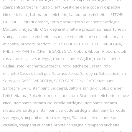
stampanti Sardegna
,
flusso clienti
,
Gestione delle code in ospedale
,
ittico etichette
,
Laboratorio etichette
,
Laboratorio etichette
,
LETTORI
QR CODE
,
LettoriBarcode
,
Lotto e scadenza su etichette Sardegna
,
Marcatori Ink Jet
,
METO Sardegna etichette e prezzatrici
,
nastri funebri
stampa
,
ospedale etichette
,
ospedale etichette
,
pesce confezionato
etichette
,
prodotti
,
prodotti
,
RFID STAMPANTI ETICHETTE SARDEGNA
,
RFID STAMPANTI ETICHETTE SARDEGNA
,
Ribbon
,
Ribbon
,
Ribbon
,
rotoli
cassa
,
rotoli cassa sardegna
,
rotoli etichette Cagliari
,
rotoli etichette
Cagliari
,
rotoli etichette Sardegna
,
rotoli etichette Sassari
,
rotoli
etichette Sassari
,
rotoli pos
,
Sato assistenza Sardegna
,
Sato assistenza
Sardegna
,
SATO SARDEGNA
,
SATO SARDEGNA
,
SATO stampanti
Sardegna
,
SATO stampanti Sardegna
,
settore sanitario
,
Soluzioni per
l'etichettatura
,
Soluzioni per l’etichettatura
,
Stampante etichette settore
ittico
,
stampante termica industriale sardegna
,
stampante termica
industriale sardegna
,
stampanti barcode sardegna
,
stampanti barcode
sardegna
,
stampanti desktop sardegna
,
Stampanti ed etichette per
caseifici
,
stampanti etichette pronta consegna
,
Stampanti etichette