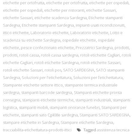
etichette per ortofrutta
,
etichette per ortofrutta
,
etichette per ospedali
,
etichette per ospedali
,
etichette per ristoranti
,
etichette Sassari
,
etichette Sassari
,
etichette scadenza Sardegna
,
Etichette stampanti
Sardegna
,
Etichette stampanti Sardegna
,
impianti usati ricondizionati
,
ittico etichette
,
Laboratorio etichette
,
Laboratorio etichette
,
Lotto e
scadenza su etichette Sardegna
,
ospedale etichette
,
ospedale
etichette
,
pesce confezionato etichette
,
Prezzatrici Sardegna
,
prodotti
,
prodotti
,
rotoli cassa
,
rotoli cassa sardegna
,
rotoli etichette Cagliari
,
rotoli
etichette Cagliari
,
rotoli etichette Sardegna
,
rotoli etichette Sassari
,
rotoli etichette Sassari
,
rotoli pos
,
SATO SARDEGNA
,
SATO stampanti
Sardegna
,
Soluzioni per l'etichettatura
,
Soluzioni per l’etichettatura
,
Stampante etichette settore ittico
,
stampante termica industriale
sardegna
,
stampanti barcode sardegna
,
Stampanti etichette pronta
consegna
,
stampanti etichette termiche
,
stampanti industriali
,
stampanti
logistica
,
stampanti mobili
,
stampanti onoranze funebri
,
Stampanti per
etichette
,
stampanti sato Cg408e sardegna
,
Stampanti SATO SARDEGNA
,
stampare etichette in Sardegna
,
Stampare etichette Sardegna
,
tracciabilita-etichettatura-prodotti-ittici
Tagged
assistenza tecnica