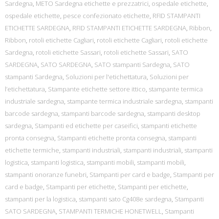
Sardegna
,
METO Sardegna etichette e prezzatrici
,
ospedale etichette
,
ospedale etichette
,
pesce confezionato etichette
,
RFID STAMPANTI
ETICHETTE SARDEGNA
,
RFID STAMPANTI ETICHETTE SARDEGNA
,
Ribbon
,
Ribbon
,
rotoli etichette Cagliari
,
rotoli etichette Cagliari
,
rotoli etichette
Sardegna
,
rotoli etichette Sassari
,
rotoli etichette Sassari
,
SATO
SARDEGNA
,
SATO SARDEGNA
,
SATO stampanti Sardegna
,
SATO
stampanti Sardegna
,
Soluzioni per l'etichettatura
,
Soluzioni per
l’etichettatura
,
Stampante etichette settore ittico
,
stampante termica
industriale sardegna
,
stampante termica industriale sardegna
,
stampanti
barcode sardegna
,
stampanti barcode sardegna
,
stampanti desktop
sardegna
,
Stampanti ed etichette per caseifici
,
stampanti etichette
pronta consegna
,
Stampanti etichette pronta consegna
,
stampanti
etichette termiche
,
stampanti industriali
,
stampanti industriali
,
stampanti
logistica
,
stampanti logistica
,
stampanti mobili
,
stampanti mobili
,
stampanti onoranze funebri
,
Stampanti per card e badge
,
Stampanti per
card e badge
,
Stampanti per etichette
,
Stampanti per etichette
,
stampanti per la logistica
,
stampanti sato Cg408e sardegna
,
Stampanti
SATO SARDEGNA
,
STAMPANTI TERMICHE HONETWELL
,
Stampanti