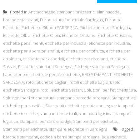
Posted in
Antitaccheggio stampanti prezzatrici eliminacode
,
barcode stampanti
,
Etichettatura industriale Sardegna
,
Etichette
,
Etichette
,
Etichette e Ribbon SARDEGNA
,
Etichette in rotoli Sardegna
,
Etichette Olbia
,
Etichette Olbia
,
Etichette Oristano
,
Etichette Oristano
,
etichette per alimenti
,
etichette per industria
,
etichette per industria
,
etichette per laboratori analisi
,
etichette per ortofrutta
,
etichette per
ortofrutta
,
etichette per ospedali
,
etichette per ristoranti
,
etichette
Sassari
,
Etichette stampanti Sardegna
,
Etichette stampanti Sardegna
,
Laboratorio etichette
,
ospedale etichette
,
RFID STAMPANTI ETICHETTE
SARDEGNA
,
rotoli etichette Cagliari
,
rotoli etichette Cagliari
,
rotoli
etichette Sardegna
,
rotoli etichette Sassari
,
Soluzioni per l'etichettatura
,
Soluzioni per l’etichettatura
,
stampanti barcode sardegna
,
Stampanti ed
etichette per caseifici
,
Stampanti etichette pronta consegna
,
stampanti
etichette termiche
,
stampanti industriali
,
stampanti logistica
,
stampanti
logistica
,
Stampanti per card e badge
,
Stampanti per etichette
,
Stampanti per etichette
,
stampare etichette in Sardegna
Tagged
barcode stampanti
,
codice a barre stampa sardegna
,
edg etichette
,