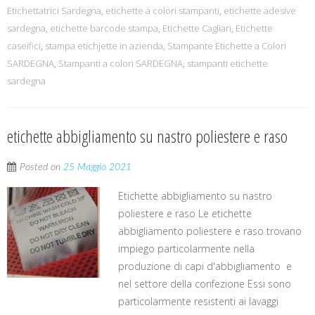
Etichettatrici Sardegna
,
etichette a colori stampanti
,
etichette adesive
sardegna
,
etichette barcode stampa
,
Etichette Cagliari
,
Etichette
caseifici
,
stampa etichjette in azienda
,
Stampante Etichette a Colori
SARDEGNA
,
Stampanti a colori SARDEGNA
,
stampanti etichette
sardegna
etichette abbigliamento su nastro poliestere e raso
Posted on
25 Maggio 2021
Etichette abbigliamento su nastro
poliestere e raso Le etichette
abbigliamento poliestere e raso trovano
impiego particolarmente nella
produzione di capi d'abbigliamento e
nel settore della confezione Essi sono
particolarmente resistenti ai lavaggi