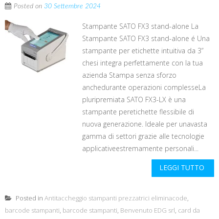
Posted on
30 Settembre 2024
Stampante SATO FX3 stand-alone La
Stampante SATO FX3 stand-alone é Una
stampante per etichette intuitiva da 3”
chesi integra perfettamente con la tua
azienda Stampa senza sforzo
anchedurante operazioni complesseLa
pluripremiata SATO FX3-LX è una
stampante peretichette flessibile di
nuova generazione. Ideale per unavasta
gamma di settori grazie alle tecnologie
applicativeestremamente personali...
LEGGI TUTTO
Posted in
Antitaccheggio stampanti prezzatrici eliminacode
,
barcode stampanti
,
barcode stampanti
,
Benvenuto EDG srl
,
card da