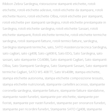
Ribbon Zebra Sardegna
,
ristorazione stampanti etichette
,
rotoli
etichette
,
rotoli etichette adesive
,
rotoli etichette da stampare
,
rotoli
etichette Nuoro
,
rotoli etichette Olbia
,
rotoli etichette per stampanti
,
rotoli etichette per stampanti sardegna
,
rotoli etichette prestampate in
Sardegna
,
rotoli etichette sardegna
,
rotoli etichette Sassari
,
rotoli
etichette stampanti
,
Rotoli etichette termiche
,
rotoli etichette termiche
sardegna
,
rotoli stampanti fatture
,
rotoli termici fatture
,
sardegna
,
Sardegna stampanti termiche
,
sato
,
SATO Assistenza tecnica Sardegna
,
sato cagliari
,
sato cg408
,
Sato cg408 tt
,
Sato EDG
,
Sato Sardegna
,
sato
sassari
,
sato stampante CG408tt
,
Sato stampanti Cagliari
,
Sato stampanti
Olbia
,
Sato Stampanti Sardegna
,
Sato Stampanti Sassari
,
Sato stampanti
termiche Cagliari
,
SATO WS 408 TT
,
Sato Ws408tt
,
stampa etichette
,
stampa etichette autonoma
,
stampa etichette composizione tessuto
,
stampa etichette nutrizionali
,
stampante cartellini accesso
,
stampante
coronella sardegna
,
stampante fatture
,
stampante fatture standalone
,
stampante nastri funebri
,
stampante per etichette
,
stampante per
fioristi
,
stampante per nastri funebri
,
stampante per onoranze funebri
,
stampante per ricordini funebri
,
Stampante SATO Cg408
,
stampante