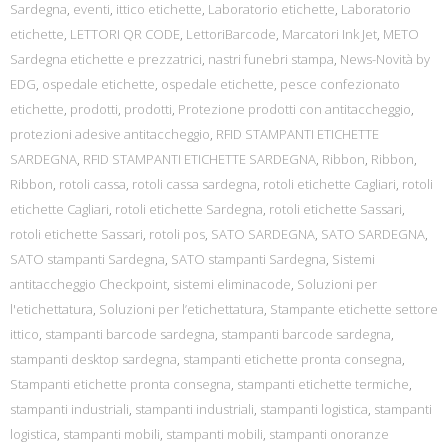
Sardegna
,
eventi
,
ittico etichette
,
Laboratorio etichette
,
Laboratorio
etichette
,
LETTORI QR CODE
,
LettoriBarcode
,
Marcatori Ink Jet
,
METO
Sardegna etichette e prezzatrici
,
nastri funebri stampa
,
News-Novità by
EDG
,
ospedale etichette
,
ospedale etichette
,
pesce confezionato
etichette
,
prodotti
,
prodotti
,
Protezione prodotti con antitaccheggio
,
protezioni adesive antitaccheggio
,
RFID STAMPANTI ETICHETTE
SARDEGNA
,
RFID STAMPANTI ETICHETTE SARDEGNA
,
Ribbon
,
Ribbon
,
Ribbon
,
rotoli cassa
,
rotoli cassa sardegna
,
rotoli etichette Cagliari
,
rotoli
etichette Cagliari
,
rotoli etichette Sardegna
,
rotoli etichette Sassari
,
rotoli etichette Sassari
,
rotoli pos
,
SATO SARDEGNA
,
SATO SARDEGNA
,
SATO stampanti Sardegna
,
SATO stampanti Sardegna
,
Sistemi
antitaccheggio Checkpoint
,
sistemi eliminacode
,
Soluzioni per
l'etichettatura
,
Soluzioni per l’etichettatura
,
Stampante etichette settore
ittico
,
stampanti barcode sardegna
,
stampanti barcode sardegna
,
stampanti desktop sardegna
,
stampanti etichette pronta consegna
,
Stampanti etichette pronta consegna
,
stampanti etichette termiche
,
stampanti industriali
,
stampanti industriali
,
stampanti logistica
,
stampanti
logistica
,
stampanti mobili
,
stampanti mobili
,
stampanti onoranze