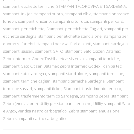
stampanti etichette termiche
,
STAMPANTI FLOROVIVAISTI SARDEGNA
,
stampanti ink jet
,
stampanti nuoro
,
stampanti olbia
,
stampanti onoranze
funebri
,
stampanti oristano
,
stampanti ortofrutta
,
stampanti per card
,
stampanti per etichette
,
Stampanti per etichette Cagliari
,
stampanti per
etichette sardegna
,
stampanti per etichette stand alone
,
stampanti per
onoranze funebri
,
stampanti per vivai fiori e pianti
,
stampanti sardegna
,
stampanti sassari
,
stampanti SATO
,
stampanti Sato Citizen Datamax
Zebra Intermec Godex Toshiba etcassistenza stampanti termiche
,
stampanti Sato Citizen Datamax Zebra Intermec Godex Toshiba tec
,
stampanti sato sardegna
,
stampanti stand alone
,
stampanti termiche
,
stampanti termiche cagliari
,
stampanti termiche Sardegna
,
Stampanti
termiche sassari
,
stampanti ticket
,
Stampanti trasferimento termico
,
stampanti trasferimento termico Sardegna
,
Stampanti Zebra
,
stampanti
Zebra (emulazione)
,
Utility per stampanti termiche
,
Utility stampanti Sato
e Argox
,
vendita nastro carbografico
,
Zebra stampanti emulazione
,
Zebra stampanti nastro carbografico