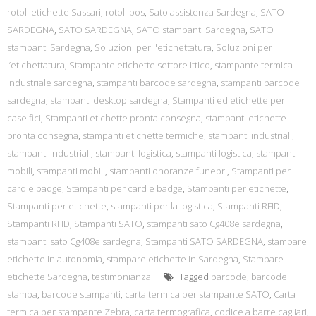
rotoli etichette Sassari
,
rotoli pos
,
Sato assistenza Sardegna
,
SATO
SARDEGNA
,
SATO SARDEGNA
,
SATO stampanti Sardegna
,
SATO
stampanti Sardegna
,
Soluzioni per l'etichettatura
,
Soluzioni per
l’etichettatura
,
Stampante etichette settore ittico
,
stampante termica
industriale sardegna
,
stampanti barcode sardegna
,
stampanti barcode
sardegna
,
stampanti desktop sardegna
,
Stampanti ed etichette per
caseifici
,
Stampanti etichette pronta consegna
,
stampanti etichette
pronta consegna
,
stampanti etichette termiche
,
stampanti industriali
,
stampanti industriali
,
stampanti logistica
,
stampanti logistica
,
stampanti
mobili
,
stampanti mobili
,
stampanti onoranze funebri
,
Stampanti per
card e badge
,
Stampanti per card e badge
,
Stampanti per etichette
,
Stampanti per etichette
,
stampanti per la logistica
,
Stampanti RFID
,
Stampanti RFID
,
Stampanti SATO
,
stampanti sato Cg408e sardegna
,
stampanti sato Cg408e sardegna
,
Stampanti SATO SARDEGNA
,
stampare
etichette in autonomia
,
stampare etichette in Sardegna
,
Stampare
etichette Sardegna
,
testimonianza
Tagged
barcode
,
barcode
stampa
,
barcode stampanti
,
carta termica per stampante SATO
,
Carta
termica per stampante Zebra
,
carta termografica
,
codice a barre cagliari
,