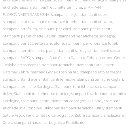
etichette per vivai fiori e piante
,
stampanti etichette sardegna
,
stampanti
etichette sassari
,
stampanti etichette termiche
,
STAMPANTI
FLOROVIVAISTI SARDEGNA
,
stampanti ink jet
,
stampanti nuoro
,
stampanti olbia
,
stampanti onoranze funebri
,
stampanti oristano
,
stampanti ortofrutta
,
stampanti per card
,
stampanti per etichette
,
Stampanti per etichette Cagliari
,
stampanti per etichette sardegna
,
stampanti per etichette stand alone
,
stampanti per onoranze funebri
,
stampanti per vivai fiori e pianti
,
stampanti sardegna
,
stampanti sassari
,
stampanti SATO
,
stampanti Sato Citizen Datamax Zebra Intermec Godex
Toshiba etcassistenza stampanti termiche
,
stampanti Sato Citizen
Datamax Zebra Intermec Godex Toshiba tec
,
stampanti sato sardegna
,
stampanti stand alone
,
stampanti termiche
,
stampanti termiche cagliari
,
stampanti termiche Sardegna
,
Stampanti termiche sassari
,
stampanti
ticket
,
Stampanti trasferimento termico
,
stampanti trasferimento termico
Sardegna
,
Stampanti Zebra
,
stampanti Zebra (emulazione)
,
Stampare
etichette in autonomia
,
Utility per stampanti termiche
,
Utility stampanti
Sato e Argox
,
vendita nastro carbografico
,
Zebra stampanti emulazione
,
Zebra stampanti nastro carbografico Pubblicato