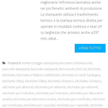
migliorarne l’efficienza lavorativa anche
nei più frenetici ambienti di produzione.
La stampante utilizza il trasferimento
termico e la stampa termica diretta per
operare in modalità continua o tear-off
su larghezze che arrivano anche a297
mm, ideal...
LEGGI TUTTO
Posted in
Antitaccheggio stampanti prezzatrici eliminacode
,
barcode stampanti
,
barcode stampanti
,
Benvenuto EDG srl
,
Etichette
,
Etichette
,
Etichette e Ribbon SARDEGNA
,
Etichette in rotoli Sardegna
,
Etichette Olbia
,
Etichette Olbia
,
Etichette Oristano
,
Etichette Oristano
,
etichette per alimenti
,
etichette per alimenti
,
etichette per alimenti
,
etichette per industria
,
etichette per industria
,
etichette per laboratori
analisi
,
etichette per laboratori analisi
,
etichette per ortofrutta
,
etichette
per ortofrutta
,
etichette per ospedali
,
etichette per ospedali
,
etichette