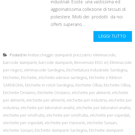
industriali. Esiste una vastissima ed
aggiornatissima collezione di tessuti di
poliestere. Molti dei prodotti da noi
offerti superano ...
LEGGI TUTTO
Posted in
Antitaccheggio stampanti prezzatrici eliminacode
,
barcode stampanti
,
barcode stampanti
,
Benvenuto EDG srl
,
Eliminacode
per negozi
,
eliminacode Sardegna
,
Etichettatura industriale Sardegna
,
Etichette
,
Etichette
,
etichette adesive sardegna
,
Etichette e Ribbon
SARDEGNA
,
Etichette in rotoli Sardegna
,
Etichette Olbia
,
Etichette Olbia
,
Etichette Oristano
,
Etichette Oristano
,
etichette per alimenti
,
etichette
per alimenti
,
etichette per alimenti
,
etichette per industria
,
etichette per
industria
,
etichette per laboratori analisi
,
etichette per laboratori analisi
,
etichette per ortofrutta
,
etichette per ortofrutta
,
etichette per ospedali
,
etichette per ospedali
,
etichette per ristoranti
,
etichette Sassari
,
etichette Sassari
,
Etichette stampanti Sardegna
,
Etichette stampanti