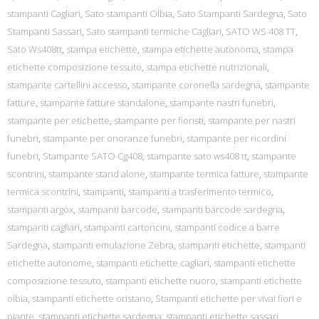
stampanti Cagliari
,
Sato stampanti Olbia
,
Sato Stampanti Sardegna
,
Sato
Stampanti Sassari
,
Sato stampanti termiche Cagliari
,
SATO WS 408 TT
,
Sato Ws408tt
,
stampa etichette
,
stampa etichette autonoma
,
stampa
etichette composizione tessuto
,
stampa etichette nutrizionali
,
stampante cartellini accesso
,
stampante coronella sardegna
,
stampante
fatture
,
stampante fatture standalone
,
stampante nastri funebri
,
stampante per etichette
,
stampante per fioristi
,
stampante per nastri
funebri
,
stampante per onoranze funebri
,
stampante per ricordini
funebri
,
Stampante SATO Cg408
,
stampante sato ws408 tt
,
stampante
scontrini
,
stampante stand alone
,
stampante termica fatture
,
stampante
termica scontrini
,
stampanti
,
stampanti a trasferimento termico
,
stampanti argox
,
stampanti barcode
,
stampanti barcode sardegna
,
stampanti cagliari
,
stampanti cartoncini
,
stampanti codice a barre
Sardegna
,
stampanti emulazione Zebra
,
stampanti etichette
,
stampanti
etichette autonome
,
stampanti etichette cagliari
,
stampanti etichette
composizione tessuto
,
stampanti etichette nuoro
,
stampanti etichette
olbia
,
stampanti etichette oristano
,
Stampanti etichette per vivai fiori e
piante
,
stampanti etichette sardegna
,
stampanti etichette sassari
,