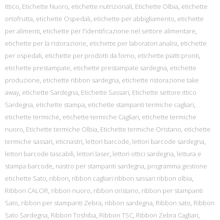
ittico
,
Etichette Nuoro
,
etichette nutrizionali
,
Etichette Olbia
,
etichette
ortofrutta
,
etichette Ospedali
,
etichette per abbigliamento
,
etichette
per alimenti
,
etichette per l'identificazione nel settore alimentare
,
etichette per la ristorazione
,
etichette per laboratori analisi
,
etichette
per ospedali
,
etichette per prodotti da forno
,
etichette piatti pronti
,
etichette prestampate
,
etichette prestampate sardegna
,
etichette
produzione
,
etichette ribbon sardegna
,
etichette ristorazione take
away
,
etichette Sardegna
,
Etichette Sassari
,
Etichette settore ittico
Sardegna
,
etichette stampa
,
etichette stampanti termiche cagliari
,
etichette termiche
,
etichette termiche Cagliari
,
etichette termiche
nuoro
,
Etichette termiche Olbia
,
Etichette termiche Oristano
,
etichette
termiche sassari
,
eticnastri
,
lettori barcode
,
lettori barcode sardegna
,
lettori barcode tascabili
,
lettori laser
,
lettori ottici sardegna
,
lettura e
stampa barcode
,
nastro per stampanti sardegna
,
programma gestione
etichette Sato
,
ribbon
,
ribbon cagliari ribbon sassari ribbon olbia
,
Ribbon CALOR
,
ribbon nuoro
,
ribbon oristano
,
ribbon per stampanti
Sato
,
ribbon per stampanti Zebra
,
ribbon sardegna
,
Ribbon sato
,
Ribbon
Sato Sardegna
,
Ribbon Toshiba
,
Ribbon TSC
,
Ribbon Zebra Cagliari
,