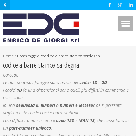
Home
/
Posts tagged "codice a barre stampa sardegna"
codice a barre stampa sardegna
barcode
Le due principali famiglie sono quelle dei
codici 1D
e
2D
:
i codici
1D
(a una dimensione) sono quelli più diffusi in commercio e
consistono
in una
sequenza di numeri
o
numeri e lettere
c he si presenta
graficamente che le tipiche barre verticali.
I più diffusi tra questi sono il
code 128
e l’
EAN 13
, che consistono in
un
part-number univoco
.
Il code 128 può contenere sia lettere che numeri ed è diffuso sia in