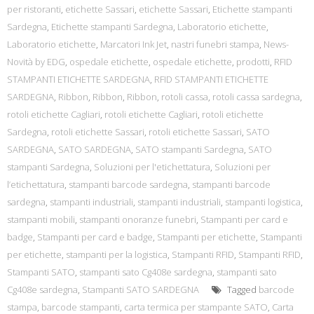
per ristoranti
,
etichette Sassari
,
etichette Sassari
,
Etichette stampanti
Sardegna
,
Etichette stampanti Sardegna
,
Laboratorio etichette
,
Laboratorio etichette
,
Marcatori Ink Jet
,
nastri funebri stampa
,
News-
Novità by EDG
,
ospedale etichette
,
ospedale etichette
,
prodotti
,
RFID
STAMPANTI ETICHETTE SARDEGNA
,
RFID STAMPANTI ETICHETTE
SARDEGNA
,
Ribbon
,
Ribbon
,
Ribbon
,
rotoli cassa
,
rotoli cassa sardegna
,
rotoli etichette Cagliari
,
rotoli etichette Cagliari
,
rotoli etichette
Sardegna
,
rotoli etichette Sassari
,
rotoli etichette Sassari
,
SATO
SARDEGNA
,
SATO SARDEGNA
,
SATO stampanti Sardegna
,
SATO
stampanti Sardegna
,
Soluzioni per l'etichettatura
,
Soluzioni per
l’etichettatura
,
stampanti barcode sardegna
,
stampanti barcode
sardegna
,
stampanti industriali
,
stampanti industriali
,
stampanti logistica
,
stampanti mobili
,
stampanti onoranze funebri
,
Stampanti per card e
badge
,
Stampanti per card e badge
,
Stampanti per etichette
,
Stampanti
per etichette
,
stampanti per la logistica
,
Stampanti RFID
,
Stampanti RFID
,
Stampanti SATO
,
stampanti sato Cg408e sardegna
,
stampanti sato
Cg408e sardegna
,
Stampanti SATO SARDEGNA
Tagged
barcode
stampa
,
barcode stampanti
,
carta termica per stampante SATO
,
Carta