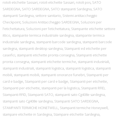
rotoli etichette Sassari
,
rotoli etichette Sassari
,
rotoli pos
,
SATO
SARDEGNA
,
SATO SARDEGNA
,
SATO stampanti Sardegna
,
SATO
stampanti Sardegna
,
settore sanitario
,
Sistemi antitaccheggio
Checkpoint
,
Soluzioni Antitaccheggio SARDEGNA
,
Soluzioni per
l'etichettatura
,
Soluzioni per l’etichettatura
,
Stampante etichette settore
ittico
,
stampante termica industriale sardegna
,
stampante termica
industriale sardegna
,
stampanti barcode sardegna
,
stampanti barcode
sardegna
,
stampanti desktop sardegna
,
Stampanti ed etichette per
caseifici
,
stampanti etichette pronta consegna
,
Stampanti etichette
pronta consegna
,
stampanti etichette termiche
,
stampanti industriali
,
stampanti industriali
,
stampanti logistica
,
stampanti logistica
,
stampanti
mobili
,
stampanti mobili
,
stampanti onoranze funebri
,
Stampanti per
card e badge
,
Stampanti per card e badge
,
Stampanti per etichette
,
Stampanti per etichette
,
stampanti per la logistica
,
Stampanti RFID
,
Stampanti RFID
,
Stampanti SATO
,
stampanti sato Cg408e sardegna
,
stampanti sato Cg408e sardegna
,
Stampanti SATO SARDEGNA
,
STAMPANTI TERMICHE HONETWELL
,
Stampanti termiche Honeywell
,
stampare etichette in Sardegna
,
Stampare etichette Sardegna
,