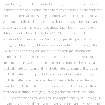
termiche Cagliari
,
etichette termiche nuoro
,
Etichette termiche Olbia
,
Etichette termiche Oristano
,
etichette termiche sassari
,
eticnastri
,
lettori
barcode
,
lettori barcode sardegna
,
lettori barcode tascabili
,
lettori laser
,
lettori ottici sardegna
,
lettura e stampa barcode
,
nastro per stampanti
sardegna
,
programma gestione etichette Sato
,
ribbon
,
ribbon cagliari
ribbon sassari ribbon olbia
,
Ribbon CALOR
,
ribbon nuoro
,
ribbon
oristano
,
ribbon per stampanti Sato
,
ribbon per stampanti Zebra
,
ribbon
sardegna
,
Ribbon sato
,
Ribbon Sato Sardegna
,
Ribbon Toshiba
,
Ribbon
TSC
,
Ribbon Zebra Cagliari
,
Ribbon Zebra Sardegna
,
ristorazione
stampanti etichette
,
rotoli etichette
,
rotoli etichette adesive
,
rotoli
etichette da stampare
,
rotoli etichette Nuoro
,
rotoli etichette Olbia
,
rotoli etichette per stampanti
,
rotoli etichette per stampanti sardegna
,
rotoli etichette prestampate in Sardegna
,
rotoli etichette sardegna
,
rotoli etichette Sassari
,
rotoli etichette stampanti
,
Rotoli etichette
termiche
,
rotoli etichette termiche sardegna
,
rotoli stampanti fatture
,
rotoli termici fatture
,
sardegna
,
Sardegna stampanti termiche
,
sato
,
SATO Assistenza tecnica Sardegna
,
sato cagliari
,
sato cg408
,
Sato cg408
tt
,
Sato EDG
,
Sato Sardegna
,
sato sassari
,
sato stampante CG408tt
,
Sato