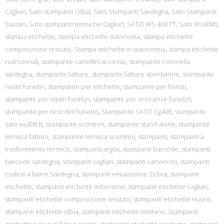
Cagliari
,
Sato stampanti Olbia
,
Sato Stampanti Sardegna
,
Sato Stampanti
Sassari
,
Sato stampanti termiche Cagliari
,
SATO WS 408 TT
,
Sato Ws408tt
,
stampa etichette
,
stampa etichette autonoma
,
stampa etichette
composizione tessuto
,
Stampa etichette in autonomia
,
stampa etichette
nutrizionali
,
stampante cartellini accesso
,
stampante coronella
sardegna
,
stampante fatture
,
stampante fatture standalone
,
stampante
nastri funebri
,
stampante per etichette
,
stampante per fioristi
,
stampante per nastri funebri
,
stampante per onoranze funebri
,
stampante per ricordini funebri
,
Stampante SATO Cg408
,
stampante
sato ws408 tt
,
stampante scontrini
,
stampante stand alone
,
stampante
termica fatture
,
stampante termica scontrini
,
stampanti
,
stampanti a
trasferimento termico
,
stampanti argox
,
stampanti barcode
,
stampanti
barcode sardegna
,
stampanti cagliari
,
stampanti cartoncini
,
stampanti
codice a barre Sardegna
,
stampanti emulazione Zebra
,
stampanti
etichette
,
stampanti etichette autonome
,
stampanti etichette cagliari
,
stampanti etichette composizione tessuto
,
stampanti etichette nuoro
,
stampanti etichette olbia
,
stampanti etichette oristano
,
Stampanti