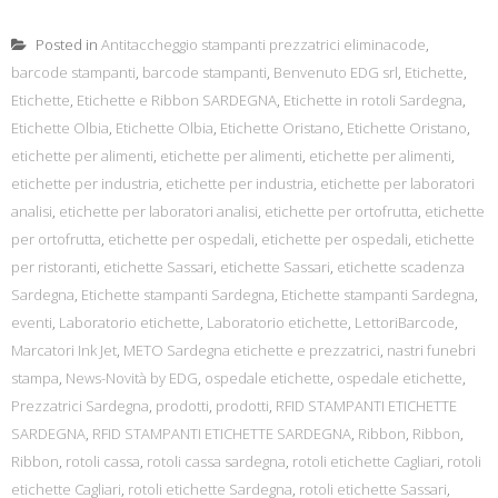
Posted in
Antitaccheggio stampanti prezzatrici eliminacode
,
barcode stampanti
,
barcode stampanti
,
Benvenuto EDG srl
,
Etichette
,
Etichette
,
Etichette e Ribbon SARDEGNA
,
Etichette in rotoli Sardegna
,
Etichette Olbia
,
Etichette Olbia
,
Etichette Oristano
,
Etichette Oristano
,
etichette per alimenti
,
etichette per alimenti
,
etichette per alimenti
,
etichette per industria
,
etichette per industria
,
etichette per laboratori
analisi
,
etichette per laboratori analisi
,
etichette per ortofrutta
,
etichette
per ortofrutta
,
etichette per ospedali
,
etichette per ospedali
,
etichette
per ristoranti
,
etichette Sassari
,
etichette Sassari
,
etichette scadenza
Sardegna
,
Etichette stampanti Sardegna
,
Etichette stampanti Sardegna
,
eventi
,
Laboratorio etichette
,
Laboratorio etichette
,
LettoriBarcode
,
Marcatori Ink Jet
,
METO Sardegna etichette e prezzatrici
,
nastri funebri
stampa
,
News-Novità by EDG
,
ospedale etichette
,
ospedale etichette
,
Prezzatrici Sardegna
,
prodotti
,
prodotti
,
RFID STAMPANTI ETICHETTE
SARDEGNA
,
RFID STAMPANTI ETICHETTE SARDEGNA
,
Ribbon
,
Ribbon
,
Ribbon
,
rotoli cassa
,
rotoli cassa sardegna
,
rotoli etichette Cagliari
,
rotoli
etichette Cagliari
,
rotoli etichette Sardegna
,
rotoli etichette Sassari
,