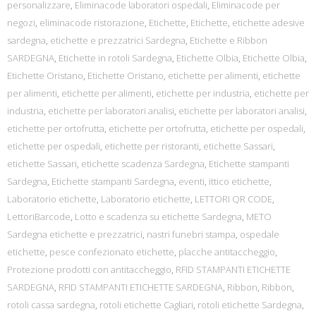
personalizzare
,
Eliminacode laboratori ospedali
,
Eliminacode per
negozi
,
eliminacode ristorazione
,
Etichette
,
Etichette
,
etichette adesive
sardegna
,
etichette e prezzatrici Sardegna
,
Etichette e Ribbon
SARDEGNA
,
Etichette in rotoli Sardegna
,
Etichette Olbia
,
Etichette Olbia
,
Etichette Oristano
,
Etichette Oristano
,
etichette per alimenti
,
etichette
per alimenti
,
etichette per alimenti
,
etichette per industria
,
etichette per
industria
,
etichette per laboratori analisi
,
etichette per laboratori analisi
,
etichette per ortofrutta
,
etichette per ortofrutta
,
etichette per ospedali
,
etichette per ospedali
,
etichette per ristoranti
,
etichette Sassari
,
etichette Sassari
,
etichette scadenza Sardegna
,
Etichette stampanti
Sardegna
,
Etichette stampanti Sardegna
,
eventi
,
ittico etichette
,
Laboratorio etichette
,
Laboratorio etichette
,
LETTORI QR CODE
,
LettoriBarcode
,
Lotto e scadenza su etichette Sardegna
,
METO
Sardegna etichette e prezzatrici
,
nastri funebri stampa
,
ospedale
etichette
,
pesce confezionato etichette
,
placche antitaccheggio
,
Protezione prodotti con antitaccheggio
,
RFID STAMPANTI ETICHETTE
SARDEGNA
,
RFID STAMPANTI ETICHETTE SARDEGNA
,
Ribbon
,
Ribbon
,
rotoli cassa sardegna
,
rotoli etichette Cagliari
,
rotoli etichette Sardegna
,