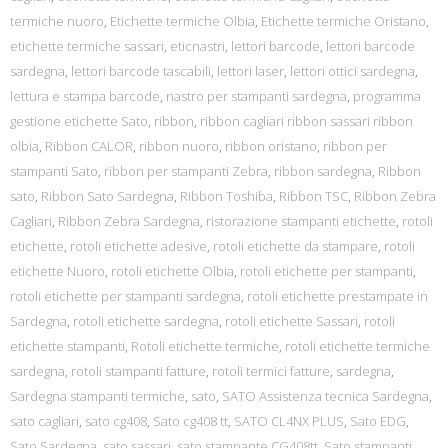
termiche nuoro
,
Etichette termiche Olbia
,
Etichette termiche Oristano
,
etichette termiche sassari
,
eticnastri
,
lettori barcode
,
lettori barcode
sardegna
,
lettori barcode tascabili
,
lettori laser
,
lettori ottici sardegna
,
lettura e stampa barcode
,
nastro per stampanti sardegna
,
programma
gestione etichette Sato
,
ribbon
,
ribbon cagliari ribbon sassari ribbon
olbia
,
Ribbon CALOR
,
ribbon nuoro
,
ribbon oristano
,
ribbon per
stampanti Sato
,
ribbon per stampanti Zebra
,
ribbon sardegna
,
Ribbon
sato
,
Ribbon Sato Sardegna
,
Ribbon Toshiba
,
Ribbon TSC
,
Ribbon Zebra
Cagliari
,
Ribbon Zebra Sardegna
,
ristorazione stampanti etichette
,
rotoli
etichette
,
rotoli etichette adesive
,
rotoli etichette da stampare
,
rotoli
etichette Nuoro
,
rotoli etichette Olbia
,
rotoli etichette per stampanti
,
rotoli etichette per stampanti sardegna
,
rotoli etichette prestampate in
Sardegna
,
rotoli etichette sardegna
,
rotoli etichette Sassari
,
rotoli
etichette stampanti
,
Rotoli etichette termiche
,
rotoli etichette termiche
sardegna
,
rotoli stampanti fatture
,
rotoli termici fatture
,
sardegna
,
Sardegna stampanti termiche
,
sato
,
SATO Assistenza tecnica Sardegna
,
sato cagliari
,
sato cg408
,
Sato cg408 tt
,
SATO CL4NX PLUS
,
Sato EDG
,
Sato Sardegna
,
sato sassari
,
sato stampante CG408tt
,
Sato stampanti