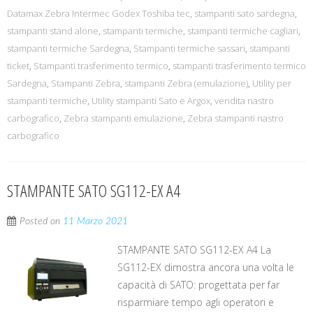
Datamax Zebra Intermec Godex Toshiba tec
,
stampanti sato sardegna
,
stampanti stand alone
,
stampanti termiche
,
stampanti termiche cagliari
,
stampanti termiche Sardegna
,
Stampanti termiche sassari
,
stampanti
ticket
,
Stampanti trasferimento termico
,
stampanti trasferimento termico
Sardegna
,
Stampanti Zebra
,
stampanti Zebra (emulazione)
,
Utility per
stampanti termiche
,
Utility stampanti Sato e Argox
,
vendita nastro
carbografico
,
Zebra stampanti emulazione
,
Zebra stampanti nastro
carbografico
STAMPANTE SATO SG112-EX A4
Posted on
11 Marzo 2021
STAMPANTE SATO SG112-EX A4 La
SG112-EX dimostra ancora una volta le
capacità di SATO: progettata per far
risparmiare tempo agli operatori e