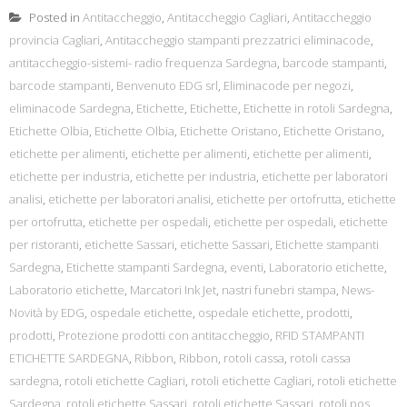
Posted in
Antitaccheggio
,
Antitaccheggio Cagliari
,
Antitaccheggio
provincia Cagliari
,
Antitaccheggio stampanti prezzatrici eliminacode
,
antitaccheggio-sistemi- radio frequenza Sardegna
,
barcode stampanti
,
barcode stampanti
,
Benvenuto EDG srl
,
Eliminacode per negozi
,
eliminacode Sardegna
,
Etichette
,
Etichette
,
Etichette in rotoli Sardegna
,
Etichette Olbia
,
Etichette Olbia
,
Etichette Oristano
,
Etichette Oristano
,
etichette per alimenti
,
etichette per alimenti
,
etichette per alimenti
,
etichette per industria
,
etichette per industria
,
etichette per laboratori
analisi
,
etichette per laboratori analisi
,
etichette per ortofrutta
,
etichette
per ortofrutta
,
etichette per ospedali
,
etichette per ospedali
,
etichette
per ristoranti
,
etichette Sassari
,
etichette Sassari
,
Etichette stampanti
Sardegna
,
Etichette stampanti Sardegna
,
eventi
,
Laboratorio etichette
,
Laboratorio etichette
,
Marcatori Ink Jet
,
nastri funebri stampa
,
News-
Novità by EDG
,
ospedale etichette
,
ospedale etichette
,
prodotti
,
prodotti
,
Protezione prodotti con antitaccheggio
,
RFID STAMPANTI
ETICHETTE SARDEGNA
,
Ribbon
,
Ribbon
,
rotoli cassa
,
rotoli cassa
sardegna
,
rotoli etichette Cagliari
,
rotoli etichette Cagliari
,
rotoli etichette
Sardegna
,
rotoli etichette Sassari
,
rotoli etichette Sassari
,
rotoli pos
,