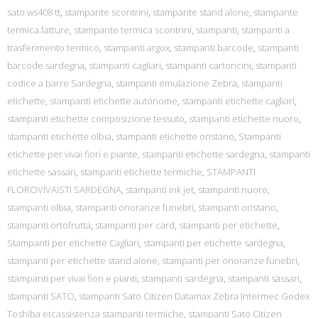
sato ws408 tt
,
stampante scontrini
,
stampante stand alone
,
stampante
termica fatture
,
stampante termica scontrini
,
stampanti
,
stampanti a
trasferimento termico
,
stampanti argox
,
stampanti barcode
,
stampanti
barcode sardegna
,
stampanti cagliari
,
stampanti cartoncini
,
stampanti
codice a barre Sardegna
,
stampanti emulazione Zebra
,
stampanti
etichette
,
stampanti etichette autonome
,
stampanti etichette cagliari
,
stampanti etichette composizione tessuto
,
stampanti etichette nuoro
,
stampanti etichette olbia
,
stampanti etichette oristano
,
Stampanti
etichette per vivai fiori e piante
,
stampanti etichette sardegna
,
stampanti
etichette sassari
,
stampanti etichette termiche
,
STAMPANTI
FLOROVIVAISTI SARDEGNA
,
stampanti ink jet
,
stampanti nuoro
,
stampanti olbia
,
stampanti onoranze funebri
,
stampanti oristano
,
stampanti ortofrutta
,
stampanti per card
,
stampanti per etichette
,
Stampanti per etichette Cagliari
,
stampanti per etichette sardegna
,
stampanti per etichette stand alone
,
stampanti per onoranze funebri
,
stampanti per vivai fiori e pianti
,
stampanti sardegna
,
stampanti sassari
,
stampanti SATO
,
stampanti Sato Citizen Datamax Zebra Intermec Godex
Toshiba etcassistenza stampanti termiche
,
stampanti Sato Citizen