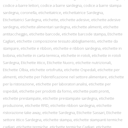
codice a barre lettori
,
codice a barre sardegna
,
codice a barre stampa
sardegna
,
coronella
,
etichettatrice
,
etichettatrice Sardegna
,
Etichettatrici Sardegna
,
etichette
,
etichette adesive
,
etichette adesive
sardegna
,
etichette alimentari sardegna
,
etichette alimenti
,
etichette
antitaccheggio
,
etichette barcode
,
etichette barcode stampa
,
Etichette
Cagliari
,
etichette composizione tessuto abbigliamento
,
etichette da
stampare
,
etichette e ribbon
,
etichette e ribbon sardegna
,
etichette in
bobina
,
etichette in carta termica
,
etichette in rotoli
,
etichette in rotoli
Sardegna
,
Etichette ittico
,
Etichette Nuoro
,
etichette nutrizionali
,
Etichette Olbia
,
etichette ortofrutta
,
etichette Ospedali
,
etichette per
alimenti
,
etichette per l'identificazione nel settore alimentare
,
etichette
per la ristorazione
,
etichette per laboratori analisi
,
etichette per
ospedali
,
etichette per prodotti da forno
,
etichette piatti pronti
,
etichette prestampate
,
etichette prestampate sardegna
,
etichette
produzione
,
etichette RFID
,
etichette ribbon sardegna
,
etichette
ristorazione take away
,
etichette Sardegna
,
Etichette Sassari
,
Etichette
settore ittico Sardegna
,
etichette stampa
,
etichette stampanti termiche
cagliari
,
etichette termiche
,
etichette termiche Cagliari
,
etichette