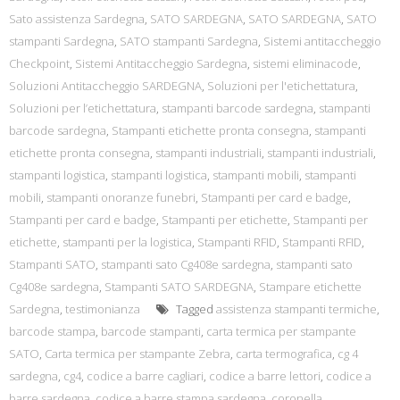
Sato assistenza Sardegna
,
SATO SARDEGNA
,
SATO SARDEGNA
,
SATO
stampanti Sardegna
,
SATO stampanti Sardegna
,
Sistemi antitaccheggio
Checkpoint
,
Sistemi Antitaccheggio Sardegna
,
sistemi eliminacode
,
Soluzioni Antitaccheggio SARDEGNA
,
Soluzioni per l'etichettatura
,
Soluzioni per l’etichettatura
,
stampanti barcode sardegna
,
stampanti
barcode sardegna
,
Stampanti etichette pronta consegna
,
stampanti
etichette pronta consegna
,
stampanti industriali
,
stampanti industriali
,
stampanti logistica
,
stampanti logistica
,
stampanti mobili
,
stampanti
mobili
,
stampanti onoranze funebri
,
Stampanti per card e badge
,
Stampanti per card e badge
,
Stampanti per etichette
,
Stampanti per
etichette
,
stampanti per la logistica
,
Stampanti RFID
,
Stampanti RFID
,
Stampanti SATO
,
stampanti sato Cg408e sardegna
,
stampanti sato
Cg408e sardegna
,
Stampanti SATO SARDEGNA
,
Stampare etichette
Sardegna
,
testimonianza
Tagged
assistenza stampanti termiche
,
barcode stampa
,
barcode stampanti
,
carta termica per stampante
SATO
,
Carta termica per stampante Zebra
,
carta termografica
,
cg 4
sardegna
,
cg4
,
codice a barre cagliari
,
codice a barre lettori
,
codice a
barre sardegna
,
codice a barre stampa sardegna
,
coronella
,