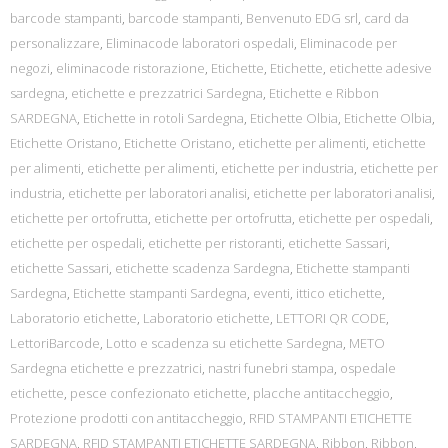
barcode stampanti
,
barcode stampanti
,
Benvenuto EDG srl
,
card da
personalizzare
,
Eliminacode laboratori ospedali
,
Eliminacode per
negozi
,
eliminacode ristorazione
,
Etichette
,
Etichette
,
etichette adesive
sardegna
,
etichette e prezzatrici Sardegna
,
Etichette e Ribbon
SARDEGNA
,
Etichette in rotoli Sardegna
,
Etichette Olbia
,
Etichette Olbia
,
Etichette Oristano
,
Etichette Oristano
,
etichette per alimenti
,
etichette
per alimenti
,
etichette per alimenti
,
etichette per industria
,
etichette per
industria
,
etichette per laboratori analisi
,
etichette per laboratori analisi
,
etichette per ortofrutta
,
etichette per ortofrutta
,
etichette per ospedali
,
etichette per ospedali
,
etichette per ristoranti
,
etichette Sassari
,
etichette Sassari
,
etichette scadenza Sardegna
,
Etichette stampanti
Sardegna
,
Etichette stampanti Sardegna
,
eventi
,
ittico etichette
,
Laboratorio etichette
,
Laboratorio etichette
,
LETTORI QR CODE
,
LettoriBarcode
,
Lotto e scadenza su etichette Sardegna
,
METO
Sardegna etichette e prezzatrici
,
nastri funebri stampa
,
ospedale
etichette
,
pesce confezionato etichette
,
placche antitaccheggio
,
Protezione prodotti con antitaccheggio
,
RFID STAMPANTI ETICHETTE
SARDEGNA
,
RFID STAMPANTI ETICHETTE SARDEGNA
,
Ribbon
,
Ribbon
,