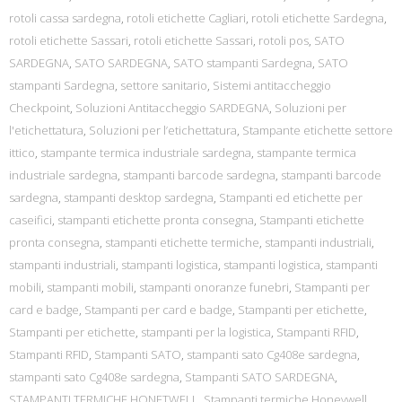
rotoli cassa sardegna
,
rotoli etichette Cagliari
,
rotoli etichette Sardegna
,
rotoli etichette Sassari
,
rotoli etichette Sassari
,
rotoli pos
,
SATO
SARDEGNA
,
SATO SARDEGNA
,
SATO stampanti Sardegna
,
SATO
stampanti Sardegna
,
settore sanitario
,
Sistemi antitaccheggio
Checkpoint
,
Soluzioni Antitaccheggio SARDEGNA
,
Soluzioni per
l'etichettatura
,
Soluzioni per l’etichettatura
,
Stampante etichette settore
ittico
,
stampante termica industriale sardegna
,
stampante termica
industriale sardegna
,
stampanti barcode sardegna
,
stampanti barcode
sardegna
,
stampanti desktop sardegna
,
Stampanti ed etichette per
caseifici
,
stampanti etichette pronta consegna
,
Stampanti etichette
pronta consegna
,
stampanti etichette termiche
,
stampanti industriali
,
stampanti industriali
,
stampanti logistica
,
stampanti logistica
,
stampanti
mobili
,
stampanti mobili
,
stampanti onoranze funebri
,
Stampanti per
card e badge
,
Stampanti per card e badge
,
Stampanti per etichette
,
Stampanti per etichette
,
stampanti per la logistica
,
Stampanti RFID
,
Stampanti RFID
,
Stampanti SATO
,
stampanti sato Cg408e sardegna
,
stampanti sato Cg408e sardegna
,
Stampanti SATO SARDEGNA
,
STAMPANTI TERMICHE HONETWELL
,
Stampanti termiche Honeywell
,