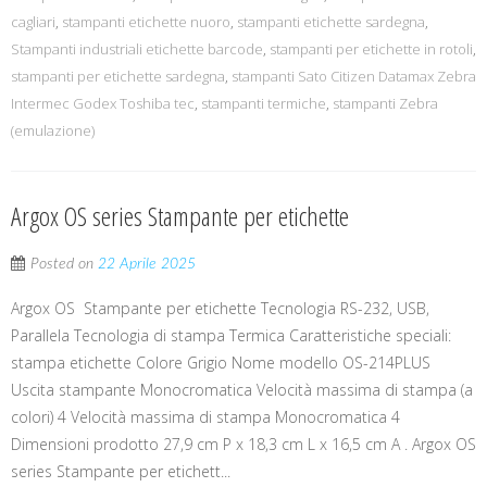
cagliari
,
stampanti etichette nuoro
,
stampanti etichette sardegna
,
Stampanti industriali etichette barcode
,
stampanti per etichette in rotoli
,
stampanti per etichette sardegna
,
stampanti Sato Citizen Datamax Zebra
Intermec Godex Toshiba tec
,
stampanti termiche
,
stampanti Zebra
(emulazione)
Argox OS series Stampante per etichette
Posted on
22 Aprile 2025
Argox OS Stampante per etichette Tecnologia RS-232, USB,
Parallela Tecnologia di stampa Termica Caratteristiche speciali:
stampa etichette Colore Grigio Nome modello OS-214PLUS
Uscita stampante Monocromatica Velocità massima di stampa (a
colori) 4 Velocità massima di stampa Monocromatica 4
Dimensioni prodotto 27,9 cm P x 18,3 cm L x 16,5 cm A . Argox OS
series Stampante per etichett...