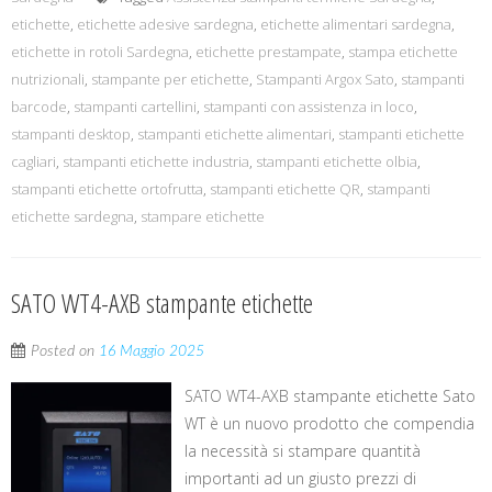
etichette
,
etichette adesive sardegna
,
etichette alimentari sardegna
,
etichette in rotoli Sardegna
,
etichette prestampate
,
stampa etichette
nutrizionali
,
stampante per etichette
,
Stampanti Argox Sato
,
stampanti
barcode
,
stampanti cartellini
,
stampanti con assistenza in loco
,
stampanti desktop
,
stampanti etichette alimentari
,
stampanti etichette
cagliari
,
stampanti etichette industria
,
stampanti etichette olbia
,
stampanti etichette ortofrutta
,
stampanti etichette QR
,
stampanti
etichette sardegna
,
stampare etichette
SATO WT4-AXB stampante etichette
Posted on
16 Maggio 2025
SATO WT4-AXB stampante etichette Sato
WT è un nuovo prodotto che compendia
la necessità si stampare quantità
importanti ad un giusto prezzi di