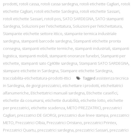
prodotti
,
rotoli cassa
,
rotoli cassa sardegna
,
rotoli etichette Cagliari
,
rotoli
etichette Cagliari
,
rotoli etichette Sardegna
,
rotoli etichette Sassari
,
rotoli etichette Sassari
,
rotoli pos
,
SATO SARDEGNA
,
SATO stampanti
Sardegna
,
Soluzioni per l'etichettatura
,
Soluzioni per l’etichettatura
,
Stampante etichette settore ittico
,
stampante termica industriale
sardegna
,
stampanti barcode sardegna
,
Stampanti etichette pronta
consegna
,
stampanti etichette termiche
,
stampanti industriali
,
stampanti
logistica
,
stampanti mobili
,
stampanti onoranze funebri
,
Stampanti per
etichette
,
stampanti sato Cg408e sardegna
,
Stampanti SATO SARDEGNA
,
stampare etichette in Sardegna
,
Stampare etichette Sardegna
,
tracciabilita-etichettatura-prodotti-ittici
Tagged
assistenza tecnica
in Sardegna
,
de giorgi prezzatrici
,
etichettare i prodotti
,
etichettatrici
alfanumeriche
,
Etichettatrici manuali sardegna
,
Etichette caseifici
,
etichette da cosumarsi
,
etichette durabilità
,
etichette lotto
,
etichette
per prezzatrici
,
etichette scadenza
,
METO PREZZATRICI
,
prezzatrici
Cagliari
,
prezzatrici DE GIORGI
,
prezzatrici due linee stampa
,
prezzatrici
METO
,
Prezzatrici Olbia
,
Prezzatrici Oristano
,
prezzatrici Printex
,
Prezzatrici Quartu
,
prezzatrici sardegna
,
prezzatrici Sassari
,
prezzatrici