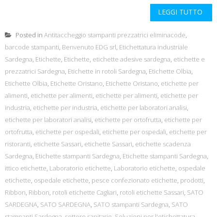
LEGGI TUTTO
Posted in
Antitaccheggio stampanti prezzatrici eliminacode
,
barcode stampanti
,
Benvenuto EDG srl
,
Etichettatura industriale
Sardegna
,
Etichette
,
Etichette
,
etichette adesive sardegna
,
etichette e
prezzatrici Sardegna
,
Etichette in rotoli Sardegna
,
Etichette Olbia
,
Etichette Olbia
,
Etichette Oristano
,
Etichette Oristano
,
etichette per
alimenti
,
etichette per alimenti
,
etichette per alimenti
,
etichette per
industria
,
etichette per industria
,
etichette per laboratori analisi
,
etichette per laboratori analisi
,
etichette per ortofrutta
,
etichette per
ortofrutta
,
etichette per ospedali
,
etichette per ospedali
,
etichette per
ristoranti
,
etichette Sassari
,
etichette Sassari
,
etichette scadenza
Sardegna
,
Etichette stampanti Sardegna
,
Etichette stampanti Sardegna
,
ittico etichette
,
Laboratorio etichette
,
Laboratorio etichette
,
ospedale
etichette
,
ospedale etichette
,
pesce confezionato etichette
,
prodotti
,
Ribbon
,
Ribbon
,
rotoli etichette Cagliari
,
rotoli etichette Sassari
,
SATO
SARDEGNA
,
SATO SARDEGNA
,
SATO stampanti Sardegna
,
SATO
stampanti Sardegna
,
settore sanitario
,
Soluzioni per l'etichettatura
,