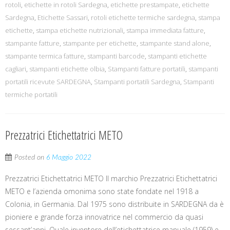
rotoli
,
etichette in rotoli Sardegna
,
etichette prestampate
,
etichette
Sardegna
,
Etichette Sassari
,
rotoli etichette termiche sardegna
,
stampa
etichette
,
stampa etichette nutrizionali
,
stampa immediata fatture
,
stampante fatture
,
stampante per etichette
,
stampante stand alone
,
stampante termica fatture
,
stampanti barcode
,
stampanti etichette
cagliari
,
stampanti etichette olbia
,
Stampanti fatture portatili
,
stampanti
portatili ricevute SARDEGNA
,
Stampanti portatili Sardegna
,
Stampanti
termiche portatili
Prezzatrici Etichettatrici METO
Posted on
6 Maggio 2022
Prezzatrici Etichettatrici METO Il marchio Prezzatrici Etichettatrici
METO e l’azienda omonima sono state fondate nel 1918 a
Colonia, in Germania. Dal 1975 sono distribuite in SARDEGNA da è
pioniere e grande forza innovatrice nel commercio da quasi
sessant’anni. Quale inventore dell’etichettatrice manuale (1959) e