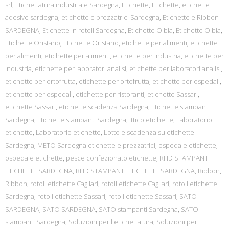
srl
,
Etichettatura industriale Sardegna
,
Etichette
,
Etichette
,
etichette
adesive sardegna
,
etichette e prezzatrici Sardegna
,
Etichette e Ribbon
SARDEGNA
,
Etichette in rotoli Sardegna
,
Etichette Olbia
,
Etichette Olbia
,
Etichette Oristano
,
Etichette Oristano
,
etichette per alimenti
,
etichette
per alimenti
,
etichette per alimenti
,
etichette per industria
,
etichette per
industria
,
etichette per laboratori analisi
,
etichette per laboratori analisi
,
etichette per ortofrutta
,
etichette per ortofrutta
,
etichette per ospedali
,
etichette per ospedali
,
etichette per ristoranti
,
etichette Sassari
,
etichette Sassari
,
etichette scadenza Sardegna
,
Etichette stampanti
Sardegna
,
Etichette stampanti Sardegna
,
ittico etichette
,
Laboratorio
etichette
,
Laboratorio etichette
,
Lotto e scadenza su etichette
Sardegna
,
METO Sardegna etichette e prezzatrici
,
ospedale etichette
,
ospedale etichette
,
pesce confezionato etichette
,
RFID STAMPANTI
ETICHETTE SARDEGNA
,
RFID STAMPANTI ETICHETTE SARDEGNA
,
Ribbon
,
Ribbon
,
rotoli etichette Cagliari
,
rotoli etichette Cagliari
,
rotoli etichette
Sardegna
,
rotoli etichette Sassari
,
rotoli etichette Sassari
,
SATO
SARDEGNA
,
SATO SARDEGNA
,
SATO stampanti Sardegna
,
SATO
stampanti Sardegna
,
Soluzioni per l'etichettatura
,
Soluzioni per