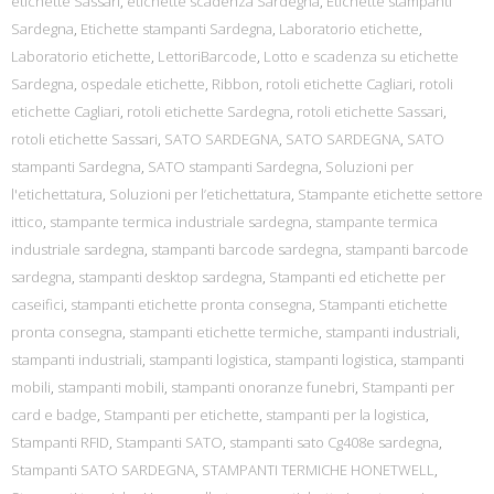
etichette Sassari
,
etichette scadenza Sardegna
,
Etichette stampanti
Sardegna
,
Etichette stampanti Sardegna
,
Laboratorio etichette
,
Laboratorio etichette
,
LettoriBarcode
,
Lotto e scadenza su etichette
Sardegna
,
ospedale etichette
,
Ribbon
,
rotoli etichette Cagliari
,
rotoli
etichette Cagliari
,
rotoli etichette Sardegna
,
rotoli etichette Sassari
,
rotoli etichette Sassari
,
SATO SARDEGNA
,
SATO SARDEGNA
,
SATO
stampanti Sardegna
,
SATO stampanti Sardegna
,
Soluzioni per
l'etichettatura
,
Soluzioni per l’etichettatura
,
Stampante etichette settore
ittico
,
stampante termica industriale sardegna
,
stampante termica
industriale sardegna
,
stampanti barcode sardegna
,
stampanti barcode
sardegna
,
stampanti desktop sardegna
,
Stampanti ed etichette per
caseifici
,
stampanti etichette pronta consegna
,
Stampanti etichette
pronta consegna
,
stampanti etichette termiche
,
stampanti industriali
,
stampanti industriali
,
stampanti logistica
,
stampanti logistica
,
stampanti
mobili
,
stampanti mobili
,
stampanti onoranze funebri
,
Stampanti per
card e badge
,
Stampanti per etichette
,
stampanti per la logistica
,
Stampanti RFID
,
Stampanti SATO
,
stampanti sato Cg408e sardegna
,
Stampanti SATO SARDEGNA
,
STAMPANTI TERMICHE HONETWELL
,