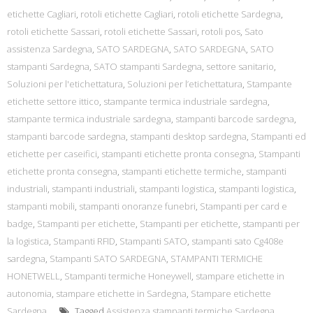
etichette Cagliari
,
rotoli etichette Cagliari
,
rotoli etichette Sardegna
,
rotoli etichette Sassari
,
rotoli etichette Sassari
,
rotoli pos
,
Sato
assistenza Sardegna
,
SATO SARDEGNA
,
SATO SARDEGNA
,
SATO
stampanti Sardegna
,
SATO stampanti Sardegna
,
settore sanitario
,
Soluzioni per l'etichettatura
,
Soluzioni per l’etichettatura
,
Stampante
etichette settore ittico
,
stampante termica industriale sardegna
,
stampante termica industriale sardegna
,
stampanti barcode sardegna
,
stampanti barcode sardegna
,
stampanti desktop sardegna
,
Stampanti ed
etichette per caseifici
,
stampanti etichette pronta consegna
,
Stampanti
etichette pronta consegna
,
stampanti etichette termiche
,
stampanti
industriali
,
stampanti industriali
,
stampanti logistica
,
stampanti logistica
,
stampanti mobili
,
stampanti onoranze funebri
,
Stampanti per card e
badge
,
Stampanti per etichette
,
Stampanti per etichette
,
stampanti per
la logistica
,
Stampanti RFID
,
Stampanti SATO
,
stampanti sato Cg408e
sardegna
,
Stampanti SATO SARDEGNA
,
STAMPANTI TERMICHE
HONETWELL
,
Stampanti termiche Honeywell
,
stampare etichette in
autonomia
,
stampare etichette in Sardegna
,
Stampare etichette
Sardegna
Tagged
Assistenza stampanti termiche Sardegna
,