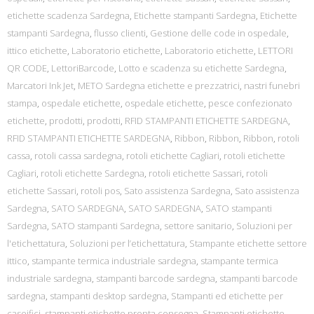
etichette scadenza Sardegna
,
Etichette stampanti Sardegna
,
Etichette
stampanti Sardegna
,
flusso clienti
,
Gestione delle code in ospedale
,
ittico etichette
,
Laboratorio etichette
,
Laboratorio etichette
,
LETTORI
QR CODE
,
LettoriBarcode
,
Lotto e scadenza su etichette Sardegna
,
Marcatori Ink Jet
,
METO Sardegna etichette e prezzatrici
,
nastri funebri
stampa
,
ospedale etichette
,
ospedale etichette
,
pesce confezionato
etichette
,
prodotti
,
prodotti
,
RFID STAMPANTI ETICHETTE SARDEGNA
,
RFID STAMPANTI ETICHETTE SARDEGNA
,
Ribbon
,
Ribbon
,
Ribbon
,
rotoli
cassa
,
rotoli cassa sardegna
,
rotoli etichette Cagliari
,
rotoli etichette
Cagliari
,
rotoli etichette Sardegna
,
rotoli etichette Sassari
,
rotoli
etichette Sassari
,
rotoli pos
,
Sato assistenza Sardegna
,
Sato assistenza
Sardegna
,
SATO SARDEGNA
,
SATO SARDEGNA
,
SATO stampanti
Sardegna
,
SATO stampanti Sardegna
,
settore sanitario
,
Soluzioni per
l'etichettatura
,
Soluzioni per l’etichettatura
,
Stampante etichette settore
ittico
,
stampante termica industriale sardegna
,
stampante termica
industriale sardegna
,
stampanti barcode sardegna
,
stampanti barcode
sardegna
,
stampanti desktop sardegna
,
Stampanti ed etichette per
caseifici
,
stampanti etichette pronta consegna
,
Stampanti etichette