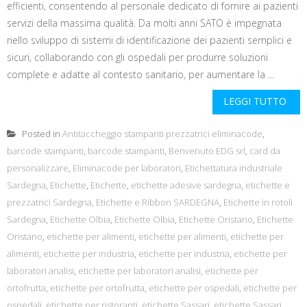
efficienti, consentendo al personale dedicato di fornire ai pazienti
servizi della massima qualità. Da molti anni SATO è impegnata
nello sviluppo di sistemi di identificazione dei pazienti semplici e
sicuri, collaborando con gli ospedali per produrre soluzioni
complete e adatte al contesto sanitario, per aumentare la ...
LEGGI TUTTO
Posted in
Antitaccheggio stampanti prezzatrici eliminacode
,
barcode stampanti
,
barcode stampanti
,
Benvenuto EDG srl
,
card da
personalizzare
,
Eliminacode per laboratori
,
Etichettatura industriale
Sardegna
,
Etichette
,
Etichette
,
etichette adesive sardegna
,
etichette e
prezzatrici Sardegna
,
Etichette e Ribbon SARDEGNA
,
Etichette in rotoli
Sardegna
,
Etichette Olbia
,
Etichette Olbia
,
Etichette Oristano
,
Etichette
Oristano
,
etichette per alimenti
,
etichette per alimenti
,
etichette per
alimenti
,
etichette per industria
,
etichette per industria
,
etichette per
laboratori analisi
,
etichette per laboratori analisi
,
etichette per
ortofrutta
,
etichette per ortofrutta
,
etichette per ospedali
,
etichette per
ospedali
,
etichette per ristoranti
,
etichette Sassari
,
etichette Sassari
,