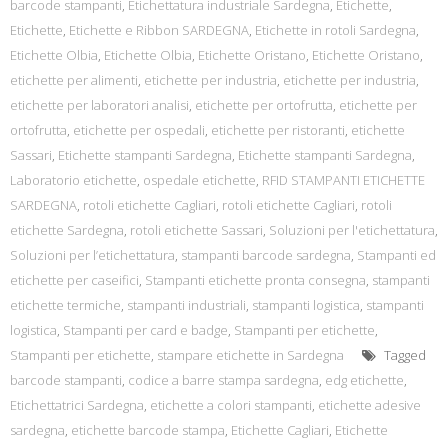
barcode stampanti
,
Etichettatura industriale Sardegna
,
Etichette
,
Etichette
,
Etichette e Ribbon SARDEGNA
,
Etichette in rotoli Sardegna
,
Etichette Olbia
,
Etichette Olbia
,
Etichette Oristano
,
Etichette Oristano
,
etichette per alimenti
,
etichette per industria
,
etichette per industria
,
etichette per laboratori analisi
,
etichette per ortofrutta
,
etichette per
ortofrutta
,
etichette per ospedali
,
etichette per ristoranti
,
etichette
Sassari
,
Etichette stampanti Sardegna
,
Etichette stampanti Sardegna
,
Laboratorio etichette
,
ospedale etichette
,
RFID STAMPANTI ETICHETTE
SARDEGNA
,
rotoli etichette Cagliari
,
rotoli etichette Cagliari
,
rotoli
etichette Sardegna
,
rotoli etichette Sassari
,
Soluzioni per l'etichettatura
,
Soluzioni per l’etichettatura
,
stampanti barcode sardegna
,
Stampanti ed
etichette per caseifici
,
Stampanti etichette pronta consegna
,
stampanti
etichette termiche
,
stampanti industriali
,
stampanti logistica
,
stampanti
logistica
,
Stampanti per card e badge
,
Stampanti per etichette
,
Stampanti per etichette
,
stampare etichette in Sardegna
Tagged
barcode stampanti
,
codice a barre stampa sardegna
,
edg etichette
,
Etichettatrici Sardegna
,
etichette a colori stampanti
,
etichette adesive
sardegna
,
etichette barcode stampa
,
Etichette Cagliari
,
Etichette