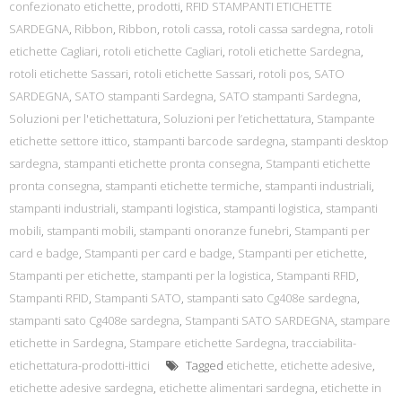
confezionato etichette
,
prodotti
,
RFID STAMPANTI ETICHETTE
SARDEGNA
,
Ribbon
,
Ribbon
,
rotoli cassa
,
rotoli cassa sardegna
,
rotoli
etichette Cagliari
,
rotoli etichette Cagliari
,
rotoli etichette Sardegna
,
rotoli etichette Sassari
,
rotoli etichette Sassari
,
rotoli pos
,
SATO
SARDEGNA
,
SATO stampanti Sardegna
,
SATO stampanti Sardegna
,
Soluzioni per l'etichettatura
,
Soluzioni per l’etichettatura
,
Stampante
etichette settore ittico
,
stampanti barcode sardegna
,
stampanti desktop
sardegna
,
stampanti etichette pronta consegna
,
Stampanti etichette
pronta consegna
,
stampanti etichette termiche
,
stampanti industriali
,
stampanti industriali
,
stampanti logistica
,
stampanti logistica
,
stampanti
mobili
,
stampanti mobili
,
stampanti onoranze funebri
,
Stampanti per
card e badge
,
Stampanti per card e badge
,
Stampanti per etichette
,
Stampanti per etichette
,
stampanti per la logistica
,
Stampanti RFID
,
Stampanti RFID
,
Stampanti SATO
,
stampanti sato Cg408e sardegna
,
stampanti sato Cg408e sardegna
,
Stampanti SATO SARDEGNA
,
stampare
etichette in Sardegna
,
Stampare etichette Sardegna
,
tracciabilita-
etichettatura-prodotti-ittici
Tagged
etichette
,
etichette adesive
,
etichette adesive sardegna
,
etichette alimentari sardegna
,
etichette in