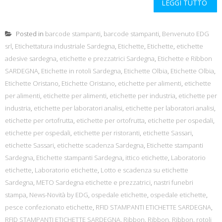
LEGGI TUTTO
Posted in
barcode stampanti
,
barcode stampanti
,
Benvenuto EDG
srl
,
Etichettatura industriale Sardegna
,
Etichette
,
Etichette
,
etichette
adesive sardegna
,
etichette e prezzatrici Sardegna
,
Etichette e Ribbon
SARDEGNA
,
Etichette in rotoli Sardegna
,
Etichette Olbia
,
Etichette Olbia
,
Etichette Oristano
,
Etichette Oristano
,
etichette per alimenti
,
etichette
per alimenti
,
etichette per alimenti
,
etichette per industria
,
etichette per
industria
,
etichette per laboratori analisi
,
etichette per laboratori analisi
,
etichette per ortofrutta
,
etichette per ortofrutta
,
etichette per ospedali
,
etichette per ospedali
,
etichette per ristoranti
,
etichette Sassari
,
etichette Sassari
,
etichette scadenza Sardegna
,
Etichette stampanti
Sardegna
,
Etichette stampanti Sardegna
,
ittico etichette
,
Laboratorio
etichette
,
Laboratorio etichette
,
Lotto e scadenza su etichette
Sardegna
,
METO Sardegna etichette e prezzatrici
,
nastri funebri
stampa
,
News-Novità by EDG
,
ospedale etichette
,
ospedale etichette
,
pesce confezionato etichette
,
RFID STAMPANTI ETICHETTE SARDEGNA
,
RFID STAMPANTI ETICHETTE SARDEGNA
,
Ribbon
,
Ribbon
,
Ribbon
,
rotoli