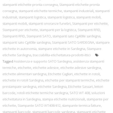
stampanti etichette pronta consegna
,
Stampanti etichette pronta
consegna
,
stampanti etichette termiche
,
stampanti industriali
,
stampanti
industriali
,
stampanti logistica
,
stampanti logistica
,
stampanti mobili
,
stampanti mobili
,
stampanti onoranze funebri
,
Stampanti per etichette
,
Stampanti per etichette
,
stampanti per la logistica
,
Stampanti RFID
,
Stampanti RFID
,
Stampanti SATO
,
stampanti sato Cg408e sardegna
,
stampanti sato Cg408e sardegna
,
Stampanti SATO SARDEGNA
,
stampare
etichette in autonomia
,
stampare etichette in Sardegna
,
Stampare
etichette Sardegna
,
tracciabilita-etichettatura-prodotti-ittici
Tagged
Assistenza e supporto SATO Sardegna
,
assistenza stampanti
termiche
,
etichette
,
etichette adesive
,
etichette adesive sardegna
,
etichette alimentari sardegna
,
Etichette Cagliari
,
etichette in rotoli
,
etichette in rotoli Sardegna
,
etichette per stampanti termiche
,
etichette
prestampate sardegna
,
etichette Sardegna
,
Etichette Sassari
,
lettori
barcode
,
rotoli etichette termiche sardegna
,
SATO WT 408
,
soluzioni
etichettatura in Sardegna
,
stampa etichette nutrizionali
,
stampante per
etichette
,
Stampante SATO WT408/412
,
stampante termica fatture
,
stampanti barcode
,
stampanti barcode sardegna
,
stampanti etichette