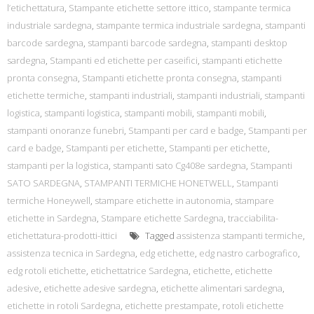
l’etichettatura
,
Stampante etichette settore ittico
,
stampante termica
industriale sardegna
,
stampante termica industriale sardegna
,
stampanti
barcode sardegna
,
stampanti barcode sardegna
,
stampanti desktop
sardegna
,
Stampanti ed etichette per caseifici
,
stampanti etichette
pronta consegna
,
Stampanti etichette pronta consegna
,
stampanti
etichette termiche
,
stampanti industriali
,
stampanti industriali
,
stampanti
logistica
,
stampanti logistica
,
stampanti mobili
,
stampanti mobili
,
stampanti onoranze funebri
,
Stampanti per card e badge
,
Stampanti per
card e badge
,
Stampanti per etichette
,
Stampanti per etichette
,
stampanti per la logistica
,
stampanti sato Cg408e sardegna
,
Stampanti
SATO SARDEGNA
,
STAMPANTI TERMICHE HONETWELL
,
Stampanti
termiche Honeywell
,
stampare etichette in autonomia
,
stampare
etichette in Sardegna
,
Stampare etichette Sardegna
,
tracciabilita-
etichettatura-prodotti-ittici
Tagged
assistenza stampanti termiche
,
assistenza tecnica in Sardegna
,
edg etichette
,
edg nastro carbografico
,
edg rotoli etichette
,
etichettatrice Sardegna
,
etichette
,
etichette
adesive
,
etichette adesive sardegna
,
etichette alimentari sardegna
,
etichette in rotoli Sardegna
,
etichette prestampate
,
rotoli etichette