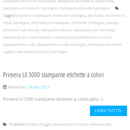
Stampanti termiche Honeywell
,
stampare etichette in autonomia
,
stampare etichette in Sardegna
,
Stampare etichette Sardegna
Tagged
Assistenza stampanti termiche Sardegna
,
etichette
,
etichette in
rotoli Sardegna
,
etichette prestampate
,
etichette Sardegna
,
stampa
etichette nutrizionali
,
stampante fatture
,
stampante per etichette
,
stampante per nastri funebri
,
stampanti a trasferimento termico
,
stampanti barcode
,
stampanti barcode sardegna
,
stampanti etichette
cagliari
,
stampanti termiche Sardegna
Primera LX 3000 stampante etichette a colori
Posted on
5 Aprile 2023
Primera LX 3000 stampante etichette a colori (altro…)
LEGGI TUTTO
Posted in
Antitaccheggio stampanti prezzatrici eliminacode
,