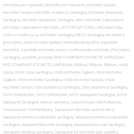
etichette per ospedali
,
etichette per ristoranti
,
etichette Sassari
,
etichette Sassari
,
etichette scadenza Sardegna
,
Etichette stampanti
Sardegna
,
Etichette stampanti Sardegna
,
ittico etichette
,
Laboratorio
etichette
,
Laboratorio etichette
,
LETTORI QR CODE
,
LettoriBarcode
,
Lotto e scadenza su etichette Sardegna
,
METO Sardegna etichette e
prezzatrici
,
nastri funebri stampa
,
News-Novità by EDG
,
ospedale
etichette
,
ospedale etichette
,
pesce confezionato etichette
,
Prezzatrici
Sardegna
,
prodotti
,
prodotti
,
RFID STAMPANTI ETICHETTE SARDEGNA
,
RFID STAMPANTI ETICHETTE SARDEGNA
,
Ribbon
,
Ribbon
,
Ribbon
,
rotoli
cassa
,
rotoli cassa sardegna
,
rotoli etichette Cagliari
,
rotoli etichette
Cagliari
,
rotoli etichette Sardegna
,
rotoli etichette Sassari
,
rotoli
etichette Sassari
,
Sato assistenza Sardegna
,
Sato assistenza Sardegna
,
SATO SARDEGNA
,
SATO SARDEGNA
,
SATO stampanti Sardegna
,
SATO
stampanti Sardegna
,
settore sanitario
,
Soluzioni per l'etichettatura
,
Soluzioni per l’etichettatura
,
Stampante etichette settore ittico
,
stampante termica industriale sardegna
,
stampante termica industriale
sardegna
,
stampanti barcode sardegna
,
stampanti barcode sardegna
,
stampanti desktop sardegna
,
Stampanti ed etichette per caseifici
,