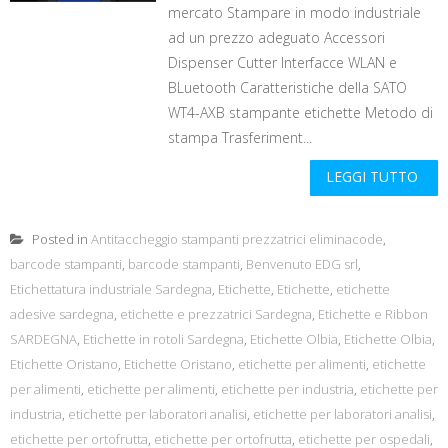
mercato Stampare in modo industriale
ad un prezzo adeguato Accessori
Dispenser Cutter Interfacce WLAN e
BLuetooth Caratteristiche della SATO
WT4-AXB stampante etichette Metodo di
stampa Trasferiment...
LEGGI TUTTO
Posted in
Antitaccheggio stampanti prezzatrici eliminacode
,
barcode stampanti
,
barcode stampanti
,
Benvenuto EDG srl
,
Etichettatura industriale Sardegna
,
Etichette
,
Etichette
,
etichette
adesive sardegna
,
etichette e prezzatrici Sardegna
,
Etichette e Ribbon
SARDEGNA
,
Etichette in rotoli Sardegna
,
Etichette Olbia
,
Etichette Olbia
,
Etichette Oristano
,
Etichette Oristano
,
etichette per alimenti
,
etichette
per alimenti
,
etichette per alimenti
,
etichette per industria
,
etichette per
industria
,
etichette per laboratori analisi
,
etichette per laboratori analisi
,
etichette per ortofrutta
,
etichette per ortofrutta
,
etichette per ospedali
,