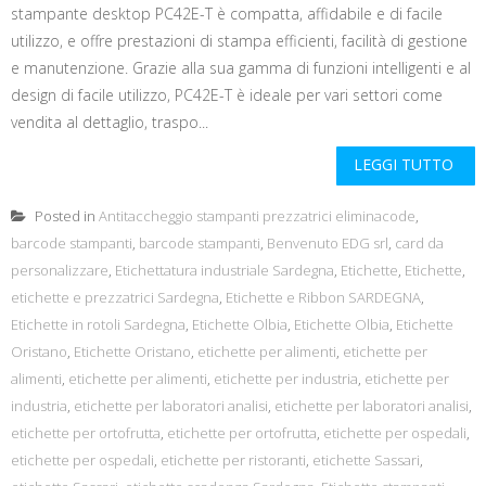
stampante desktop PC42E-T è compatta, affidabile e di facile
utilizzo, e offre prestazioni di stampa efficienti, facilità di gestione
e manutenzione. Grazie alla sua gamma di funzioni intelligenti e al
design di facile utilizzo, PC42E-T è ideale per vari settori come
vendita al dettaglio, traspo...
LEGGI TUTTO
Posted in
Antitaccheggio stampanti prezzatrici eliminacode
,
barcode stampanti
,
barcode stampanti
,
Benvenuto EDG srl
,
card da
personalizzare
,
Etichettatura industriale Sardegna
,
Etichette
,
Etichette
,
etichette e prezzatrici Sardegna
,
Etichette e Ribbon SARDEGNA
,
Etichette in rotoli Sardegna
,
Etichette Olbia
,
Etichette Olbia
,
Etichette
Oristano
,
Etichette Oristano
,
etichette per alimenti
,
etichette per
alimenti
,
etichette per alimenti
,
etichette per industria
,
etichette per
industria
,
etichette per laboratori analisi
,
etichette per laboratori analisi
,
etichette per ortofrutta
,
etichette per ortofrutta
,
etichette per ospedali
,
etichette per ospedali
,
etichette per ristoranti
,
etichette Sassari
,