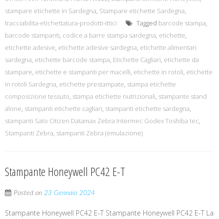
stampare etichette in Sardegna
,
Stampare etichette Sardegna
,
tracciabilita-etichettatura-prodotti-ittici
Tagged
barcode stampa
,
barcode stampanti
,
codice a barre stampa sardegna
,
etichette
,
etichette adesive
,
etichette adesive sardegna
,
etichette alimentari
sardegna
,
etichette barcode stampa
,
Etichette Cagliari
,
etichette da
stampare
,
etichette e stampanti per macelli
,
etichette in rotoli
,
etichette
in rotoli Sardegna
,
etichette prestampate
,
stampa etichette
composizione tessuto
,
stampa etichette nutrizionali
,
stampante stand
alone
,
stampanti etichette cagliari
,
stampanti etichette sardegna
,
stampanti Sato Citizen Datamax Zebra Intermec Godex Toshiba tec
,
Stampanti Zebra
,
stampanti Zebra (emulazione)
Stampante Honeywell PC42 E-T
Posted on
23 Gennaio 2024
Stampante Honeywell PC42 E-T Stampante Honeywell PC42 E-T La