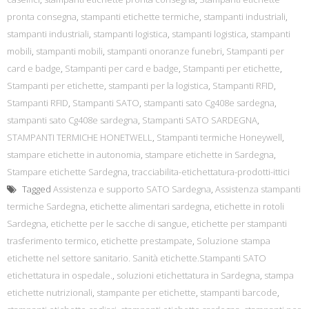
pronta consegna
,
stampanti etichette termiche
,
stampanti industriali
,
stampanti industriali
,
stampanti logistica
,
stampanti logistica
,
stampanti
mobili
,
stampanti mobili
,
stampanti onoranze funebri
,
Stampanti per
card e badge
,
Stampanti per card e badge
,
Stampanti per etichette
,
Stampanti per etichette
,
stampanti per la logistica
,
Stampanti RFID
,
Stampanti RFID
,
Stampanti SATO
,
stampanti sato Cg408e sardegna
,
stampanti sato Cg408e sardegna
,
Stampanti SATO SARDEGNA
,
STAMPANTI TERMICHE HONETWELL
,
Stampanti termiche Honeywell
,
stampare etichette in autonomia
,
stampare etichette in Sardegna
,
Stampare etichette Sardegna
,
tracciabilita-etichettatura-prodotti-ittici
Tagged
Assistenza e supporto SATO Sardegna
,
Assistenza stampanti
termiche Sardegna
,
etichette alimentari sardegna
,
etichette in rotoli
Sardegna
,
etichette per le sacche di sangue
,
etichette per stampanti
trasferimento termico
,
etichette prestampate
,
Soluzione stampa
etichette nel settore sanitario. Sanità etichette.Stampanti SATO
etichettatura in ospedale.
,
soluzioni etichettatura in Sardegna
,
stampa
etichette nutrizionali
,
stampante per etichette
,
stampanti barcode
,