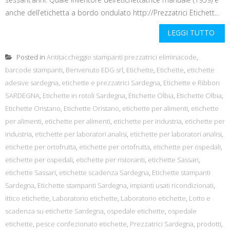
anche dell’etichetta a bordo ondulato http://Prezzatrici Etichett...
LEGGI TUTTO
Posted in
Antitaccheggio stampanti prezzatrici eliminacode
,
barcode stampanti
,
Benvenuto EDG srl
,
Etichette
,
Etichette
,
etichette
adesive sardegna
,
etichette e prezzatrici Sardegna
,
Etichette e Ribbon
SARDEGNA
,
Etichette in rotoli Sardegna
,
Etichette Olbia
,
Etichette Olbia
,
Etichette Oristano
,
Etichette Oristano
,
etichette per alimenti
,
etichette
per alimenti
,
etichette per alimenti
,
etichette per industria
,
etichette per
industria
,
etichette per laboratori analisi
,
etichette per laboratori analisi
,
etichette per ortofrutta
,
etichette per ortofrutta
,
etichette per ospedali
,
etichette per ospedali
,
etichette per ristoranti
,
etichette Sassari
,
etichette Sassari
,
etichette scadenza Sardegna
,
Etichette stampanti
Sardegna
,
Etichette stampanti Sardegna
,
impianti usati ricondizionati
,
ittico etichette
,
Laboratorio etichette
,
Laboratorio etichette
,
Lotto e
scadenza su etichette Sardegna
,
ospedale etichette
,
ospedale
etichette
,
pesce confezionato etichette
,
Prezzatrici Sardegna
,
prodotti
,