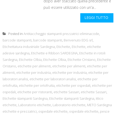
dopo aver staccato quella precedente e
può essere utilizzato con un'a...
LEGGI TUTTO
Posted in
Antitaccheggio stampanti prezzatrici eliminacode
,
barcode stampanti
,
barcode stampanti
,
Benvenuto EDG srl
,
Etichettatura industriale Sardegna
,
Etichette
,
Etichette
,
etichette
adesive sardegna
,
Etichette e Ribbon SARDEGNA
,
Etichette in rotoli
Sardegna
,
Etichette Olbia
,
Etichette Olbia
,
Etichette Oristano
,
Etichette
Oristano
,
etichette per alimenti
,
etichette per alimenti
,
etichette per
alimenti
,
etichette per industria
,
etichette per industria
,
etichette per
laboratori analisi
,
etichette per laboratori analisi
,
etichette per
ortofrutta
,
etichette per ortofrutta
,
etichette per ospedali
,
etichette per
ospedali
,
etichette per ristoranti
,
etichette Sassari
,
etichette Sassari
,
Etichette stampanti Sardegna
,
Etichette stampanti Sardegna
,
ittico
etichette
,
Laboratorio etichette
,
Laboratorio etichette
,
METO Sardegna
etichette e prezzatrici
,
ospedale etichette
,
ospedale etichette
,
pesce