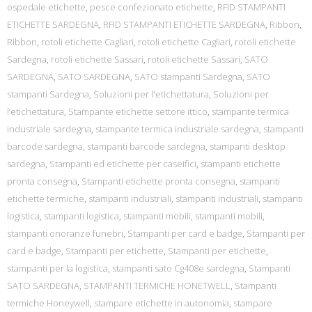
ospedale etichette
,
pesce confezionato etichette
,
RFID STAMPANTI
ETICHETTE SARDEGNA
,
RFID STAMPANTI ETICHETTE SARDEGNA
,
Ribbon
,
Ribbon
,
rotoli etichette Cagliari
,
rotoli etichette Cagliari
,
rotoli etichette
Sardegna
,
rotoli etichette Sassari
,
rotoli etichette Sassari
,
SATO
SARDEGNA
,
SATO SARDEGNA
,
SATO stampanti Sardegna
,
SATO
stampanti Sardegna
,
Soluzioni per l'etichettatura
,
Soluzioni per
l’etichettatura
,
Stampante etichette settore ittico
,
stampante termica
industriale sardegna
,
stampante termica industriale sardegna
,
stampanti
barcode sardegna
,
stampanti barcode sardegna
,
stampanti desktop
sardegna
,
Stampanti ed etichette per caseifici
,
stampanti etichette
pronta consegna
,
Stampanti etichette pronta consegna
,
stampanti
etichette termiche
,
stampanti industriali
,
stampanti industriali
,
stampanti
logistica
,
stampanti logistica
,
stampanti mobili
,
stampanti mobili
,
stampanti onoranze funebri
,
Stampanti per card e badge
,
Stampanti per
card e badge
,
Stampanti per etichette
,
Stampanti per etichette
,
stampanti per la logistica
,
stampanti sato Cg408e sardegna
,
Stampanti
SATO SARDEGNA
,
STAMPANTI TERMICHE HONETWELL
,
Stampanti
termiche Honeywell
,
stampare etichette in autonomia
,
stampare