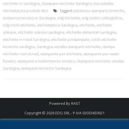
etichette in Sardegna
,
Stampare etichette Sardegna
,
tracciabilita-
etichettatura-prodotti-ittici
Tagged
assistenza stampanti termiche
,
assistenza tecnica in Sardegna
,
edg etichette
,
edg nastro carbografico
,
edg rotoli etichette
,
etichettatrice Sardegna
,
etichette
,
etichette
adesive
,
etichette adesive sardegna
,
etichette alimentari sardegna
,
etichette in rotoli Sardegna
,
etichette prestampate
,
rotoli etichette
termiche sardegna
,
Sardegna vendita stampanti etichette
,
stampa
etichette nutrizionali
,
stampante per etichette
,
stampante per nastri
funebri
,
stampanti a trasferimento termico
,
Stampanti etichette vendita
Sardegna
,
stampanti termiche Sardegna
Powered By
RAST
Copyright © 2026
EDG SRL - P.IVA 02033450921