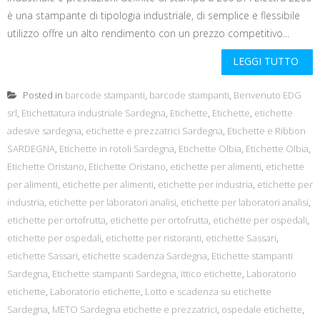
è una stampante di tipologia industriale, di semplice e flessibile
utilizzo offre un alto rendimento con un prezzo competitivo...
LEGGI TUTTO
Posted in
barcode stampanti
,
barcode stampanti
,
Benvenuto EDG
srl
,
Etichettatura industriale Sardegna
,
Etichette
,
Etichette
,
etichette
adesive sardegna
,
etichette e prezzatrici Sardegna
,
Etichette e Ribbon
SARDEGNA
,
Etichette in rotoli Sardegna
,
Etichette Olbia
,
Etichette Olbia
,
Etichette Oristano
,
Etichette Oristano
,
etichette per alimenti
,
etichette
per alimenti
,
etichette per alimenti
,
etichette per industria
,
etichette per
industria
,
etichette per laboratori analisi
,
etichette per laboratori analisi
,
etichette per ortofrutta
,
etichette per ortofrutta
,
etichette per ospedali
,
etichette per ospedali
,
etichette per ristoranti
,
etichette Sassari
,
etichette Sassari
,
etichette scadenza Sardegna
,
Etichette stampanti
Sardegna
,
Etichette stampanti Sardegna
,
ittico etichette
,
Laboratorio
etichette
,
Laboratorio etichette
,
Lotto e scadenza su etichette
Sardegna
,
METO Sardegna etichette e prezzatrici
,
ospedale etichette
,