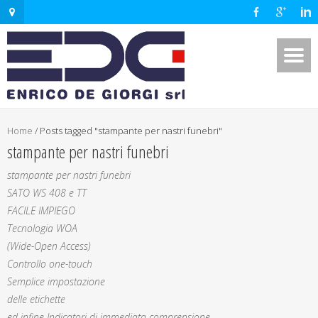
Home
/
Posts tagged "stampante per nastri funebri"
stampante per nastri funebri
stampante per nastri funebri
SATO WS 408 e TT
FACILE IMPIEGO
Tecnologia WOA
(Wide-Open Access)
Controllo one-touch
Semplice impostazione
delle etichette
ed infine Indicatori di immediata comprensione