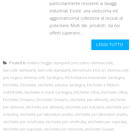
particolarmente resistenti ai lavaggi
industriali. Esiste una vastissima ed
aggiornatissima collezione di tessuti di
poliestere. Molti dei prodotti da noi
offerti superano ...
LEGGI TUTTO
Posted in
Antitaccheggio stampanti prezzatrici eliminacode
,
barcode stampanti
,
barcode stampanti
,
Benvenuto EDG srl
,
Eliminacode
per negozi
,
eliminacode Sardegna
,
Etichettatura industriale Sardegna
,
Etichette
,
Etichette
,
etichette adesive sardegna
,
Etichette e Ribbon
SARDEGNA
,
Etichette in rotoli Sardegna
,
Etichette Olbia
,
Etichette Olbia
,
Etichette Oristano
,
Etichette Oristano
,
etichette per alimenti
,
etichette
per alimenti
,
etichette per alimenti
,
etichette per industria
,
etichette per
industria
,
etichette per laboratori analisi
,
etichette per laboratori analisi
,
etichette per ortofrutta
,
etichette per ortofrutta
,
etichette per ospedali
,
etichette per ospedali
,
etichette per ristoranti
,
etichette Sassari
,