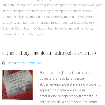
etichette
,
stampanti etichette nuoro
,
Stampanti etichette per vivai fiori e
piante
,
stampanti etichette sardegna
,
stampanti etichette sassari
,
stampanti ink jet
,
stampanti per etichette
,
stampanti per etichette
sardegna
,
stampanti per onoranze funebri
,
stampanti Sato Citizen
Datamax Zebra Intermec Godex Toshiba tec
,
stampanti termiche
,
stampanti termiche Sardegna
etichette abbigliamento su nastro poliestere e raso
Posted on
25 Maggio 2021
Etichette abbigliamento su nastro
poliestere e raso Le etichette
abbigliamento poliestere e raso trovano
impiego particolarmente nella
produzione di capi d'abbigliamento e
nel settore della confezione Essi sono