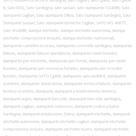
SATO Assistenza tecnica Sardegna
,
sato cagliari
,
sato cg408
,
Sato cg408
tt
,
Sato EDG
,
Sato Sardegna
,
sato sassari
,
sato stampante CG408tt
,
Sato
stampanti Cagliari
,
Sato stampanti Olbia
,
Sato Stampanti Sardegna
,
Sato
Stampanti Sassari
,
Sato stampanti termiche Cagliari
,
SATO WS 408 TT
,
Sato Ws408tt
,
stampa etichette
,
stampa etichette autonoma
,
stampa
etichette composizione tessuto
,
stampa etichette nutrizionali
,
stampante cartellini accesso
,
stampante coronella sardegna
,
stampante
fatture
,
stampante fatture standalone
,
stampante nastri funebri
,
stampante per etichette
,
stampante per fioristi
,
stampante per nastri
funebri
,
stampante per onoranze funebri
,
stampante per ricordini
funebri
,
Stampante SATO Cg408
,
stampante sato ws408 tt
,
stampante
scontrini
,
stampante stand alone
,
stampante termica fatture
,
stampante
termica scontrini
,
stampanti
,
stampanti a trasferimento termico
,
stampanti argox
,
stampanti barcode
,
stampanti barcode sardegna
,
stampanti cagliari
,
stampanti cartoncini
,
stampanti codice a barre
Sardegna
,
stampanti emulazione Zebra
,
stampanti etichette
,
stampanti
etichette autonome
,
stampanti etichette cagliari
,
stampanti etichette
composizione tessuto
,
stampanti etichette nuoro
,
stampanti etichette