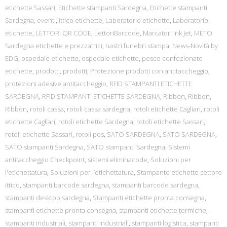
etichette Sassari
,
Etichette stampanti Sardegna
,
Etichette stampanti
Sardegna
,
eventi
,
ittico etichette
,
Laboratorio etichette
,
Laboratorio
etichette
,
LETTORI QR CODE
,
LettoriBarcode
,
Marcatori Ink Jet
,
METO
Sardegna etichette e prezzatrici
,
nastri funebri stampa
,
News-Novità by
EDG
,
ospedale etichette
,
ospedale etichette
,
pesce confezionato
etichette
,
prodotti
,
prodotti
,
Protezione prodotti con antitaccheggio
,
protezioni adesive antitaccheggio
,
RFID STAMPANTI ETICHETTE
SARDEGNA
,
RFID STAMPANTI ETICHETTE SARDEGNA
,
Ribbon
,
Ribbon
,
Ribbon
,
rotoli cassa
,
rotoli cassa sardegna
,
rotoli etichette Cagliari
,
rotoli
etichette Cagliari
,
rotoli etichette Sardegna
,
rotoli etichette Sassari
,
rotoli etichette Sassari
,
rotoli pos
,
SATO SARDEGNA
,
SATO SARDEGNA
,
SATO stampanti Sardegna
,
SATO stampanti Sardegna
,
Sistemi
antitaccheggio Checkpoint
,
sistemi eliminacode
,
Soluzioni per
l'etichettatura
,
Soluzioni per l’etichettatura
,
Stampante etichette settore
ittico
,
stampanti barcode sardegna
,
stampanti barcode sardegna
,
stampanti desktop sardegna
,
Stampanti etichette pronta consegna
,
stampanti etichette pronta consegna
,
stampanti etichette termiche
,
stampanti industriali
,
stampanti industriali
,
stampanti logistica
,
stampanti