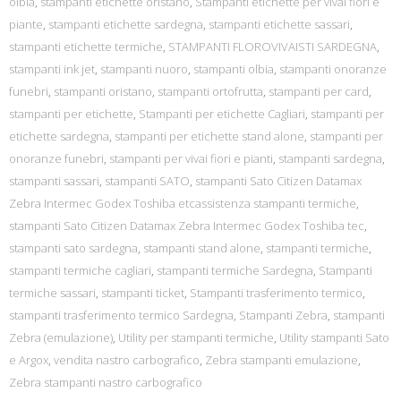
olbia
,
stampanti etichette oristano
,
Stampanti etichette per vivai fiori e
piante
,
stampanti etichette sardegna
,
stampanti etichette sassari
,
stampanti etichette termiche
,
STAMPANTI FLOROVIVAISTI SARDEGNA
,
stampanti ink jet
,
stampanti nuoro
,
stampanti olbia
,
stampanti onoranze
funebri
,
stampanti oristano
,
stampanti ortofrutta
,
stampanti per card
,
stampanti per etichette
,
Stampanti per etichette Cagliari
,
stampanti per
etichette sardegna
,
stampanti per etichette stand alone
,
stampanti per
onoranze funebri
,
stampanti per vivai fiori e pianti
,
stampanti sardegna
,
stampanti sassari
,
stampanti SATO
,
stampanti Sato Citizen Datamax
Zebra Intermec Godex Toshiba etcassistenza stampanti termiche
,
stampanti Sato Citizen Datamax Zebra Intermec Godex Toshiba tec
,
stampanti sato sardegna
,
stampanti stand alone
,
stampanti termiche
,
stampanti termiche cagliari
,
stampanti termiche Sardegna
,
Stampanti
termiche sassari
,
stampanti ticket
,
Stampanti trasferimento termico
,
stampanti trasferimento termico Sardegna
,
Stampanti Zebra
,
stampanti
Zebra (emulazione)
,
Utility per stampanti termiche
,
Utility stampanti Sato
e Argox
,
vendita nastro carbografico
,
Zebra stampanti emulazione
,
Zebra stampanti nastro carbografico