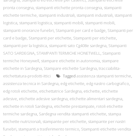
sardegna
,
Stampanti ed etichette per caseifici
,
Stampanti etichette
pronta consegna
,
stampanti etichette pronta consegna
,
stampanti
etichette termiche
,
stampanti industriali
,
stampanti industriali
,
stampanti
logistica
,
stampanti logistica
,
stampanti mobili
,
stampanti mobili
,
stampanti onoranze funebri
,
Stampanti per card e badge
,
Stampanti per
card e badge
,
Stampanti per etichette
,
Stampanti per etichette
,
stampanti per la logistica
,
stampanti sato Cg408e sardegna
,
Stampanti
SATO SARDEGNA
,
STAMPANTI TERMICHE HONETWELL
,
Stampanti
termiche Honeywell
,
stampare etichette in autonomia
,
stampare
etichette in Sardegna
,
Stampare etichette Sardegna
,
tracciabilita-
etichettatura-prodotti-ittici
Tagged
assistenza stampanti termiche
,
assistenza tecnica in Sardegna
,
edg etichette
,
edg nastro carbografico
,
edg rotoli etichette
,
etichettatrice Sardegna
,
etichette
,
etichette
adesive
,
etichette adesive sardegna
,
etichette alimentari sardegna
,
etichette in rotoli Sardegna
,
etichette prestampate
,
rotoli etichette
termiche sardegna
,
Sardegna vendita stampanti etichette
,
stampa
etichette nutrizionali
,
stampante per etichette
,
stampante per nastri
funebri
,
stampanti a trasferimento termico
,
Stampanti etichette vendita