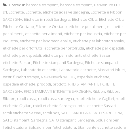
Posted in
barcode stampanti
,
barcode stampanti
,
Benvenuto EDG
srl
,
Etichette
,
Etichette
,
etichette adesive sardegna
,
Etichette e Ribbon
SARDEGNA
,
Etichette in rotoli Sardegna
,
Etichette Olbia
,
Etichette Olbia
,
Etichette Oristano
,
Etichette Oristano
,
etichette per alimenti
,
etichette
per alimenti
,
etichette per alimenti
,
etichette per industria
,
etichette per
industria
,
etichette per laboratori analisi
,
etichette per laboratori analisi
,
etichette per ortofrutta
,
etichette per ortofrutta
,
etichette per ospedali
,
etichette per ospedali
,
etichette per ristoranti
,
etichette Sassari
,
etichette Sassari
,
Etichette stampanti Sardegna
,
Etichette stampanti
Sardegna
,
Laboratorio etichette
,
Laboratorio etichette
,
Marcatori Ink Jet
,
nastri funebri stampa
,
News-Novità by EDG
,
ospedale etichette
,
ospedale etichette
,
prodotti
,
prodotti
,
RFID STAMPANTI ETICHETTE
SARDEGNA
,
RFID STAMPANTI ETICHETTE SARDEGNA
,
Ribbon
,
Ribbon
,
Ribbon
,
rotoli cassa
,
rotoli cassa sardegna
,
rotoli etichette Cagliari
,
rotoli
etichette Cagliari
,
rotoli etichette Sardegna
,
rotoli etichette Sassari
,
rotoli etichette Sassari
,
rotoli pos
,
SATO SARDEGNA
,
SATO SARDEGNA
,
SATO stampanti Sardegna
,
SATO stampanti Sardegna
,
Soluzioni per
l'etichettatura
,
Soluzioni per l’etichettatura
,
Stampante etichette settore