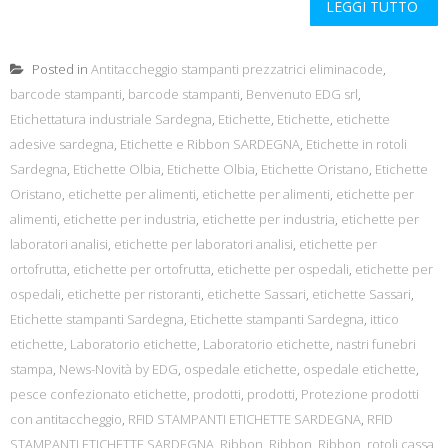
LEGGI TUTTO
Posted in
Antitaccheggio stampanti prezzatrici eliminacode
,
barcode stampanti
,
barcode stampanti
,
Benvenuto EDG srl
,
Etichettatura industriale Sardegna
,
Etichette
,
Etichette
,
etichette
adesive sardegna
,
Etichette e Ribbon SARDEGNA
,
Etichette in rotoli
Sardegna
,
Etichette Olbia
,
Etichette Olbia
,
Etichette Oristano
,
Etichette
Oristano
,
etichette per alimenti
,
etichette per alimenti
,
etichette per
alimenti
,
etichette per industria
,
etichette per industria
,
etichette per
laboratori analisi
,
etichette per laboratori analisi
,
etichette per
ortofrutta
,
etichette per ortofrutta
,
etichette per ospedali
,
etichette per
ospedali
,
etichette per ristoranti
,
etichette Sassari
,
etichette Sassari
,
Etichette stampanti Sardegna
,
Etichette stampanti Sardegna
,
ittico
etichette
,
Laboratorio etichette
,
Laboratorio etichette
,
nastri funebri
stampa
,
News-Novità by EDG
,
ospedale etichette
,
ospedale etichette
,
pesce confezionato etichette
,
prodotti
,
prodotti
,
Protezione prodotti
con antitaccheggio
,
RFID STAMPANTI ETICHETTE SARDEGNA
,
RFID
STAMPANTI ETICHETTE SARDEGNA
,
Ribbon
,
Ribbon
,
Ribbon
,
rotoli cassa