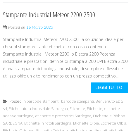
Stampante Industrial Meteor 2200 2500
Posted on
16 Marzo 2023
Stampante Industrial Meteor 2200 2500 La soluzione ideale per
chi vuol stampare tante etichette con costo contenuto
Stampante Industrial Meteor 2200 o Electra 2200 Potenza
industriale e prestazioni definite di stampa a 200 DPI Electra 2200
è una stampante di tipologia industriale, di semplice e flessibile
utilizzo offre un alto rendimento con un prezzo competitivo...
LEGGI TUTTO
Posted in
barcode stampanti
,
barcode stampanti
,
Benvenuto EDG
srl
,
Etichettatura industriale Sardegna
,
Etichette
,
Etichette
,
etichette
adesive sardegna
,
etichette e prezzatrici Sardegna
,
Etichette e Ribbon
SARDEGNA
,
Etichette in rotoli Sardegna
,
Etichette Olbia
,
Etichette Olbia
,
Etichette Oristano
,
Etichette Oristano
,
etichette per alimenti
,
etichette