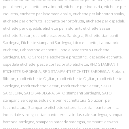
per alimenti
,
etichette per alimenti
,
etichette per industria
,
etichette per
industria
,
etichette per laboratori analisi
,
etichette per laboratori analisi
,
etichette per ortofrutta
,
etichette per ortofrutta
,
etichette per ospedali
,
etichette per ospedali
,
etichette per ristoranti
,
etichette Sassari
,
etichette Sassari
,
etichette scadenza Sardegna
,
Etichette stampanti
Sardegna
,
Etichette stampanti Sardegna
,
ittico etichette
,
Laboratorio
etichette
,
Laboratorio etichette
,
Lotto e scadenza su etichette
Sardegna
,
METO Sardegna etichette e prezzatrici
,
ospedale etichette
,
ospedale etichette
,
pesce confezionato etichette
,
RFID STAMPANTI
ETICHETTE SARDEGNA
,
RFID STAMPANTI ETICHETTE SARDEGNA
,
Ribbon
,
Ribbon
,
rotoli etichette Cagliari
,
rotoli etichette Cagliari
,
rotoli etichette
Sardegna
,
rotoli etichette Sassari
,
rotoli etichette Sassari
,
SATO
SARDEGNA
,
SATO SARDEGNA
,
SATO stampanti Sardegna
,
SATO
stampanti Sardegna
,
Soluzioni per l'etichettatura
,
Soluzioni per
l’etichettatura
,
Stampante etichette settore ittico
,
stampante termica
industriale sardegna
,
stampante termica industriale sardegna
,
stampanti
barcode sardegna
,
stampanti barcode sardegna
,
stampanti desktop