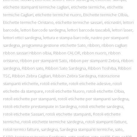
etichette stampanti termiche cagliari
,
etichette termiche
,
etichette
termiche Cagliari
,
etichette termiche nuoro
,
Etichette termiche Olbia
,
Etichette termiche Oristano
,
etichette termiche sassari
,
eticnastri
,
lettori
barcode
,
lettori barcode sardegna
,
lettori barcode tascabili
,
lettori laser
,
lettori ottici sardegna
,
lettura e stampa barcode
,
nastro per stampanti
sardegna
,
programma gestione etichette Sato
,
ribbon
,
ribbon cagliari
ribbon sassari ribbon olbia
,
Ribbon CALOR
,
ribbon nuoro
,
ribbon
oristano
,
ribbon per stampanti Sato
,
ribbon per stampanti Zebra
,
ribbon
sardegna
,
Ribbon sato
,
Ribbon Sato Sardegna
,
Ribbon Toshiba
,
Ribbon
TSC
,
Ribbon Zebra Cagliari
,
Ribbon Zebra Sardegna
,
ristorazione
stampanti etichette
,
rotoli etichette
,
rotoli etichette adesive
,
rotoli
etichette da stampare
,
rotoli etichette Nuoro
,
rotoli etichette Olbia
,
rotoli etichette per stampanti
,
rotoli etichette per stampanti sardegna
,
rotoli etichette prestampate in Sardegna
,
rotoli etichette sardegna
,
rotoli etichette Sassari
,
rotoli etichette stampanti
,
Rotoli etichette
termiche
,
rotoli etichette termiche sardegna
,
rotoli stampanti fatture
,
rotoli termici fatture
,
sardegna
,
Sardegna stampanti termiche
,
sato
,