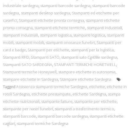
industriale sardegna
,
stampanti barcode sardegna
,
stampanti barcode
sardegna
,
stampanti desktop sardegna
,
Stampanti ed etichette per
caseifici
,
Stampanti etichette pronta consegna
,
stampanti etichette
pronta consegna
,
stampanti etichette termiche
,
stampanti industriali
,
stampanti industriali
,
stampanti logistica
,
stampanti logistica
,
stampanti
mobili
,
stampanti mobili
,
stampanti onoranze funebri
,
Stampanti per
card e badge
,
Stampanti per etichette
,
stampanti per la logistica
,
Stampanti RFID
,
Stampanti SATO
,
stampanti sato Cg408e sardegna
,
Stampanti SATO SARDEGNA
,
STAMPANTI TERMICHE HONETWELL
,
Stampanti termiche Honeywell
,
stampare etichette in autonomia
,
stampare etichette in Sardegna
,
Stampare etichette Sardegna
Tagged
Assistenza stampanti termiche Sardegna
,
etichette
,
etichette in
rotoli Sardegna
,
etichette prestampate
,
etichette Sardegna
,
stampa
etichette nutrizionali
,
stampante fatture
,
stampante per etichette
,
stampante per nastri funebri
,
stampanti a trasferimento termico
,
stampanti barcode
,
stampanti barcode sardegna
,
stampanti etichette
cagliari
,
stampanti termiche Sardegna