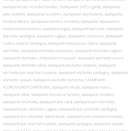
stampante per ricordini funebri
,
Stampante SATO Cg408
,
stampante
sato ws408 tt
,
stampante scontrini
,
stampante stand alone
,
stampante
termica fatture
,
stampante termica scontrini
,
stampanti
,
stampanti a
trasferimento termico
,
stampanti argox
,
stampanti barcode
,
stampanti
barcode sardegna
,
stampanti cagliari
,
stampanti cartoncini
,
stampanti
codice a barre Sardegna
,
stampanti emulazione Zebra
,
stampanti
etichette
,
stampanti etichette autonome
,
stampanti etichette cagliari
,
stampanti etichette composizione tessuto
,
stampanti etichette nuoro
,
stampanti etichette olbia
,
stampanti etichette oristano
,
Stampanti
etichette per vivai fiori e piante
,
stampanti etichette sardegna
,
stampanti
etichette sassari
,
stampanti etichette termiche
,
STAMPANTI
FLOROVIVAISTI SARDEGNA
,
stampanti ink jet
,
stampanti nuoro
,
stampanti olbia
,
stampanti onoranze funebri
,
stampanti oristano
,
stampanti ortofrutta
,
stampanti per card
,
stampanti per etichette
,
Stampanti per etichette Cagliari
,
stampanti per etichette sardegna
,
stampanti per etichette stand alone
,
stampanti per onoranze funebri
,
stampanti per vivai fiori e pianti
,
stampanti sardegna
,
stampanti sassari
,