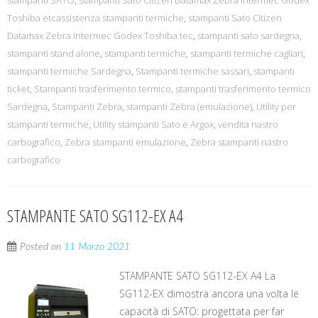
stampanti SATO
,
stampanti Sato Citizen Datamax Zebra Intermec Godex
Toshiba etcassistenza stampanti termiche
,
stampanti Sato Citizen
Datamax Zebra Intermec Godex Toshiba tec
,
stampanti sato sardegna
,
stampanti stand alone
,
stampanti termiche
,
stampanti termiche cagliari
,
stampanti termiche Sardegna
,
Stampanti termiche sassari
,
stampanti
ticket
,
Stampanti trasferimento termico
,
stampanti trasferimento termico
Sardegna
,
Stampanti Zebra
,
stampanti Zebra (emulazione)
,
Utility per
stampanti termiche
,
Utility stampanti Sato e Argox
,
vendita nastro
carbografico
,
Zebra stampanti emulazione
,
Zebra stampanti nastro
carbografico
STAMPANTE SATO SG112-EX A4
Posted on
11 Marzo 2021
STAMPANTE SATO SG112-EX A4 La
SG112-EX dimostra ancora una volta le
capacità di SATO: progettata per far