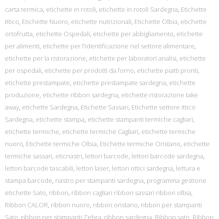
carta termica
,
etichette in rotoli
,
etichette in rotoli Sardegna
,
Etichette
ittico
,
Etichette Nuoro
,
etichette nutrizionali
,
Etichette Olbia
,
etichette
ortofrutta
,
etichette Ospedali
,
etichette per abbigliamento
,
etichette
per alimenti
,
etichette per l'identificazione nel settore alimentare
,
etichette per la ristorazione
,
etichette per laboratori analisi
,
etichette
per ospedali
,
etichette per prodotti da forno
,
etichette piatti pronti
,
etichette prestampate
,
etichette prestampate sardegna
,
etichette
produzione
,
etichette ribbon sardegna
,
etichette ristorazione take
away
,
etichette Sardegna
,
Etichette Sassari
,
Etichette settore ittico
Sardegna
,
etichette stampa
,
etichette stampanti termiche cagliari
,
etichette termiche
,
etichette termiche Cagliari
,
etichette termiche
nuoro
,
Etichette termiche Olbia
,
Etichette termiche Oristano
,
etichette
termiche sassari
,
eticnastri
,
lettori barcode
,
lettori barcode sardegna
,
lettori barcode tascabili
,
lettori laser
,
lettori ottici sardegna
,
lettura e
stampa barcode
,
nastro per stampanti sardegna
,
programma gestione
etichette Sato
,
ribbon
,
ribbon cagliari ribbon sassari ribbon olbia
,
Ribbon CALOR
,
ribbon nuoro
,
ribbon oristano
,
ribbon per stampanti
Sato
,
ribbon per stampanti Zebra
,
ribbon sardegna
,
Ribbon sato
,
Ribbon