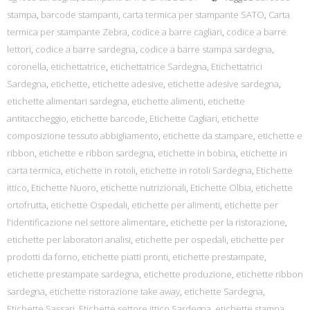
stampa
,
barcode stampanti
,
carta termica per stampante SATO
,
Carta
termica per stampante Zebra
,
codice a barre cagliari
,
codice a barre
lettori
,
codice a barre sardegna
,
codice a barre stampa sardegna
,
coronella
,
etichettatrice
,
etichettatrice Sardegna
,
Etichettatrici
Sardegna
,
etichette
,
etichette adesive
,
etichette adesive sardegna
,
etichette alimentari sardegna
,
etichette alimenti
,
etichette
antitaccheggio
,
etichette barcode
,
Etichette Cagliari
,
etichette
composizione tessuto abbigliamento
,
etichette da stampare
,
etichette e
ribbon
,
etichette e ribbon sardegna
,
etichette in bobina
,
etichette in
carta termica
,
etichette in rotoli
,
etichette in rotoli Sardegna
,
Etichette
ittico
,
Etichette Nuoro
,
etichette nutrizionali
,
Etichette Olbia
,
etichette
ortofrutta
,
etichette Ospedali
,
etichette per alimenti
,
etichette per
l'identificazione nel settore alimentare
,
etichette per la ristorazione
,
etichette per laboratori analisi
,
etichette per ospedali
,
etichette per
prodotti da forno
,
etichette piatti pronti
,
etichette prestampate
,
etichette prestampate sardegna
,
etichette produzione
,
etichette ribbon
sardegna
,
etichette ristorazione take away
,
etichette Sardegna
,
Etichette Sassari
,
Etichette settore ittico Sardegna
,
etichette stampa
,