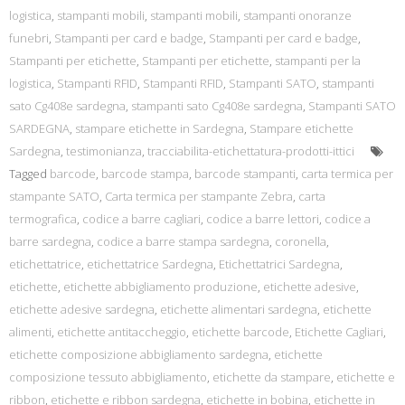
logistica
,
stampanti mobili
,
stampanti mobili
,
stampanti onoranze
funebri
,
Stampanti per card e badge
,
Stampanti per card e badge
,
Stampanti per etichette
,
Stampanti per etichette
,
stampanti per la
logistica
,
Stampanti RFID
,
Stampanti RFID
,
Stampanti SATO
,
stampanti
sato Cg408e sardegna
,
stampanti sato Cg408e sardegna
,
Stampanti SATO
SARDEGNA
,
stampare etichette in Sardegna
,
Stampare etichette
Sardegna
,
testimonianza
,
tracciabilita-etichettatura-prodotti-ittici
Tagged
barcode
,
barcode stampa
,
barcode stampanti
,
carta termica per
stampante SATO
,
Carta termica per stampante Zebra
,
carta
termografica
,
codice a barre cagliari
,
codice a barre lettori
,
codice a
barre sardegna
,
codice a barre stampa sardegna
,
coronella
,
etichettatrice
,
etichettatrice Sardegna
,
Etichettatrici Sardegna
,
etichette
,
etichette abbigliamento produzione
,
etichette adesive
,
etichette adesive sardegna
,
etichette alimentari sardegna
,
etichette
alimenti
,
etichette antitaccheggio
,
etichette barcode
,
Etichette Cagliari
,
etichette composizione abbigliamento sardegna
,
etichette
composizione tessuto abbigliamento
,
etichette da stampare
,
etichette e
ribbon
,
etichette e ribbon sardegna
,
etichette in bobina
,
etichette in