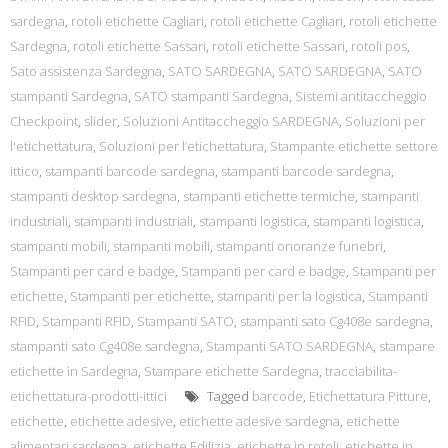
sardegna
,
rotoli etichette Cagliari
,
rotoli etichette Cagliari
,
rotoli etichette
Sardegna
,
rotoli etichette Sassari
,
rotoli etichette Sassari
,
rotoli pos
,
Sato assistenza Sardegna
,
SATO SARDEGNA
,
SATO SARDEGNA
,
SATO
stampanti Sardegna
,
SATO stampanti Sardegna
,
Sistemi antitaccheggio
Checkpoint
,
slider
,
Soluzioni Antitaccheggio SARDEGNA
,
Soluzioni per
l'etichettatura
,
Soluzioni per l’etichettatura
,
Stampante etichette settore
ittico
,
stampanti barcode sardegna
,
stampanti barcode sardegna
,
stampanti desktop sardegna
,
stampanti etichette termiche
,
stampanti
industriali
,
stampanti industriali
,
stampanti logistica
,
stampanti logistica
,
stampanti mobili
,
stampanti mobili
,
stampanti onoranze funebri
,
Stampanti per card e badge
,
Stampanti per card e badge
,
Stampanti per
etichette
,
Stampanti per etichette
,
stampanti per la logistica
,
Stampanti
RFID
,
Stampanti RFID
,
Stampanti SATO
,
stampanti sato Cg408e sardegna
,
stampanti sato Cg408e sardegna
,
Stampanti SATO SARDEGNA
,
stampare
etichette in Sardegna
,
Stampare etichette Sardegna
,
tracciabilita-
etichettatura-prodotti-ittici
Tagged
barcode
,
Etichettatura Pitture
,
etichette
,
etichette adesive
,
etichette adesive sardegna
,
etichette
alimentari sardegna
,
etichette Edilizia
,
etichette in rotoli
,
etichette in