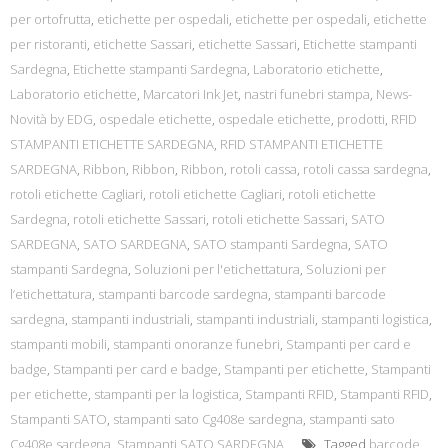
per ortofrutta
,
etichette per ospedali
,
etichette per ospedali
,
etichette
per ristoranti
,
etichette Sassari
,
etichette Sassari
,
Etichette stampanti
Sardegna
,
Etichette stampanti Sardegna
,
Laboratorio etichette
,
Laboratorio etichette
,
Marcatori Ink Jet
,
nastri funebri stampa
,
News-
Novità by EDG
,
ospedale etichette
,
ospedale etichette
,
prodotti
,
RFID
STAMPANTI ETICHETTE SARDEGNA
,
RFID STAMPANTI ETICHETTE
SARDEGNA
,
Ribbon
,
Ribbon
,
Ribbon
,
rotoli cassa
,
rotoli cassa sardegna
,
rotoli etichette Cagliari
,
rotoli etichette Cagliari
,
rotoli etichette
Sardegna
,
rotoli etichette Sassari
,
rotoli etichette Sassari
,
SATO
SARDEGNA
,
SATO SARDEGNA
,
SATO stampanti Sardegna
,
SATO
stampanti Sardegna
,
Soluzioni per l'etichettatura
,
Soluzioni per
l’etichettatura
,
stampanti barcode sardegna
,
stampanti barcode
sardegna
,
stampanti industriali
,
stampanti industriali
,
stampanti logistica
,
stampanti mobili
,
stampanti onoranze funebri
,
Stampanti per card e
badge
,
Stampanti per card e badge
,
Stampanti per etichette
,
Stampanti
per etichette
,
stampanti per la logistica
,
Stampanti RFID
,
Stampanti RFID
,
Stampanti SATO
,
stampanti sato Cg408e sardegna
,
stampanti sato
Cg408e sardegna
,
Stampanti SATO SARDEGNA
Tagged
barcode