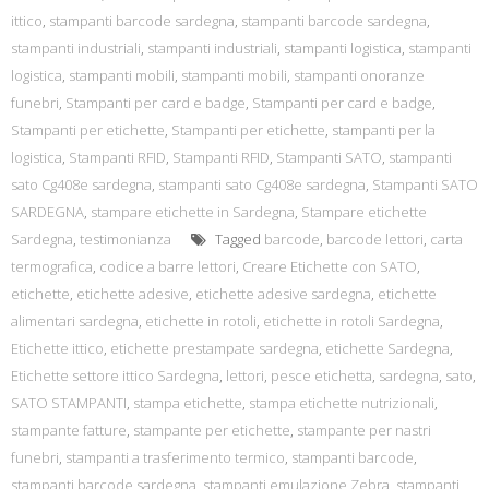
ittico
,
stampanti barcode sardegna
,
stampanti barcode sardegna
,
stampanti industriali
,
stampanti industriali
,
stampanti logistica
,
stampanti
logistica
,
stampanti mobili
,
stampanti mobili
,
stampanti onoranze
funebri
,
Stampanti per card e badge
,
Stampanti per card e badge
,
Stampanti per etichette
,
Stampanti per etichette
,
stampanti per la
logistica
,
Stampanti RFID
,
Stampanti RFID
,
Stampanti SATO
,
stampanti
sato Cg408e sardegna
,
stampanti sato Cg408e sardegna
,
Stampanti SATO
SARDEGNA
,
stampare etichette in Sardegna
,
Stampare etichette
Sardegna
,
testimonianza
Tagged
barcode
,
barcode lettori
,
carta
termografica
,
codice a barre lettori
,
Creare Etichette con SATO
,
etichette
,
etichette adesive
,
etichette adesive sardegna
,
etichette
alimentari sardegna
,
etichette in rotoli
,
etichette in rotoli Sardegna
,
Etichette ittico
,
etichette prestampate sardegna
,
etichette Sardegna
,
Etichette settore ittico Sardegna
,
lettori
,
pesce etichetta
,
sardegna
,
sato
,
SATO STAMPANTI
,
stampa etichette
,
stampa etichette nutrizionali
,
stampante fatture
,
stampante per etichette
,
stampante per nastri
funebri
,
stampanti a trasferimento termico
,
stampanti barcode
,
stampanti barcode sardegna
,
stampanti emulazione Zebra
,
stampanti