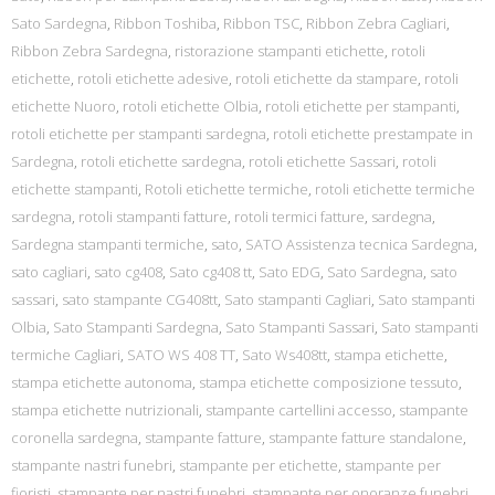
Sato Sardegna
,
Ribbon Toshiba
,
Ribbon TSC
,
Ribbon Zebra Cagliari
,
Ribbon Zebra Sardegna
,
ristorazione stampanti etichette
,
rotoli
etichette
,
rotoli etichette adesive
,
rotoli etichette da stampare
,
rotoli
etichette Nuoro
,
rotoli etichette Olbia
,
rotoli etichette per stampanti
,
rotoli etichette per stampanti sardegna
,
rotoli etichette prestampate in
Sardegna
,
rotoli etichette sardegna
,
rotoli etichette Sassari
,
rotoli
etichette stampanti
,
Rotoli etichette termiche
,
rotoli etichette termiche
sardegna
,
rotoli stampanti fatture
,
rotoli termici fatture
,
sardegna
,
Sardegna stampanti termiche
,
sato
,
SATO Assistenza tecnica Sardegna
,
sato cagliari
,
sato cg408
,
Sato cg408 tt
,
Sato EDG
,
Sato Sardegna
,
sato
sassari
,
sato stampante CG408tt
,
Sato stampanti Cagliari
,
Sato stampanti
Olbia
,
Sato Stampanti Sardegna
,
Sato Stampanti Sassari
,
Sato stampanti
termiche Cagliari
,
SATO WS 408 TT
,
Sato Ws408tt
,
stampa etichette
,
stampa etichette autonoma
,
stampa etichette composizione tessuto
,
stampa etichette nutrizionali
,
stampante cartellini accesso
,
stampante
coronella sardegna
,
stampante fatture
,
stampante fatture standalone
,
stampante nastri funebri
,
stampante per etichette
,
stampante per
fioristi
,
stampante per nastri funebri
,
stampante per onoranze funebri
,