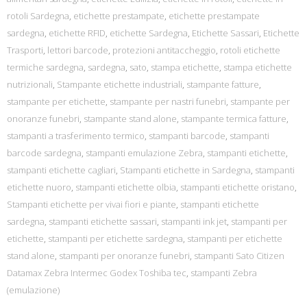
rotoli Sardegna
,
etichette prestampate
,
etichette prestampate
sardegna
,
etichette RFID
,
etichette Sardegna
,
Etichette Sassari
,
Etichette
Trasporti
,
lettori barcode
,
protezioni antitaccheggio
,
rotoli etichette
termiche sardegna
,
sardegna
,
sato
,
stampa etichette
,
stampa etichette
nutrizionali
,
Stampante etichette industriali
,
stampante fatture
,
stampante per etichette
,
stampante per nastri funebri
,
stampante per
onoranze funebri
,
stampante stand alone
,
stampante termica fatture
,
stampanti a trasferimento termico
,
stampanti barcode
,
stampanti
barcode sardegna
,
stampanti emulazione Zebra
,
stampanti etichette
,
stampanti etichette cagliari
,
Stampanti etichette in Sardegna
,
stampanti
etichette nuoro
,
stampanti etichette olbia
,
stampanti etichette oristano
,
Stampanti etichette per vivai fiori e piante
,
stampanti etichette
sardegna
,
stampanti etichette sassari
,
stampanti ink jet
,
stampanti per
etichette
,
stampanti per etichette sardegna
,
stampanti per etichette
stand alone
,
stampanti per onoranze funebri
,
stampanti Sato Citizen
Datamax Zebra Intermec Godex Toshiba tec
,
stampanti Zebra
(emulazione)