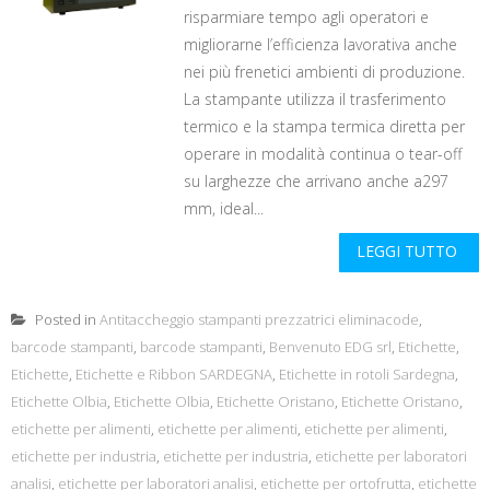
risparmiare tempo agli operatori e
migliorarne l’efficienza lavorativa anche
nei più frenetici ambienti di produzione.
La stampante utilizza il trasferimento
termico e la stampa termica diretta per
operare in modalità continua o tear-off
su larghezze che arrivano anche a297
mm, ideal...
LEGGI TUTTO
Posted in
Antitaccheggio stampanti prezzatrici eliminacode
,
barcode stampanti
,
barcode stampanti
,
Benvenuto EDG srl
,
Etichette
,
Etichette
,
Etichette e Ribbon SARDEGNA
,
Etichette in rotoli Sardegna
,
Etichette Olbia
,
Etichette Olbia
,
Etichette Oristano
,
Etichette Oristano
,
etichette per alimenti
,
etichette per alimenti
,
etichette per alimenti
,
etichette per industria
,
etichette per industria
,
etichette per laboratori
analisi
,
etichette per laboratori analisi
,
etichette per ortofrutta
,
etichette