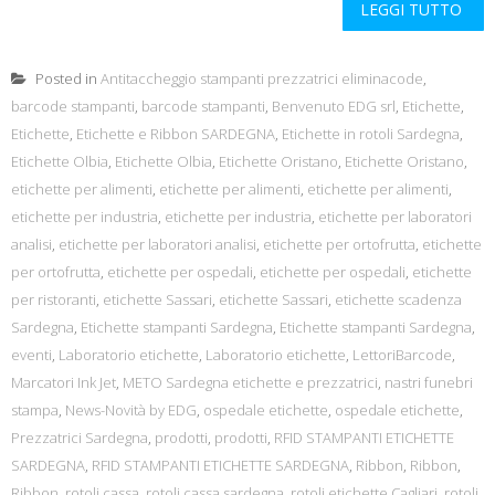
LEGGI TUTTO
Posted in
Antitaccheggio stampanti prezzatrici eliminacode
,
barcode stampanti
,
barcode stampanti
,
Benvenuto EDG srl
,
Etichette
,
Etichette
,
Etichette e Ribbon SARDEGNA
,
Etichette in rotoli Sardegna
,
Etichette Olbia
,
Etichette Olbia
,
Etichette Oristano
,
Etichette Oristano
,
etichette per alimenti
,
etichette per alimenti
,
etichette per alimenti
,
etichette per industria
,
etichette per industria
,
etichette per laboratori
analisi
,
etichette per laboratori analisi
,
etichette per ortofrutta
,
etichette
per ortofrutta
,
etichette per ospedali
,
etichette per ospedali
,
etichette
per ristoranti
,
etichette Sassari
,
etichette Sassari
,
etichette scadenza
Sardegna
,
Etichette stampanti Sardegna
,
Etichette stampanti Sardegna
,
eventi
,
Laboratorio etichette
,
Laboratorio etichette
,
LettoriBarcode
,
Marcatori Ink Jet
,
METO Sardegna etichette e prezzatrici
,
nastri funebri
stampa
,
News-Novità by EDG
,
ospedale etichette
,
ospedale etichette
,
Prezzatrici Sardegna
,
prodotti
,
prodotti
,
RFID STAMPANTI ETICHETTE
SARDEGNA
,
RFID STAMPANTI ETICHETTE SARDEGNA
,
Ribbon
,
Ribbon
,
Ribbon
,
rotoli cassa
,
rotoli cassa sardegna
,
rotoli etichette Cagliari
,
rotoli