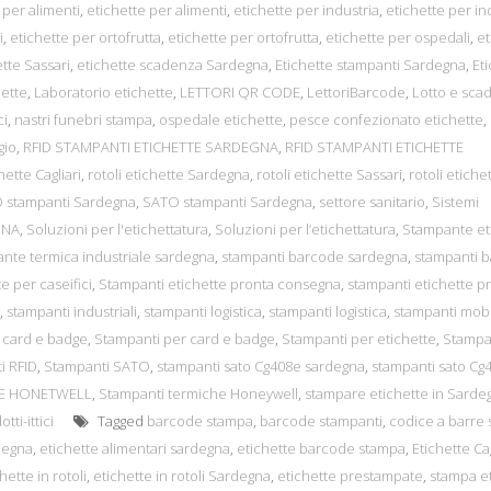
 per alimenti
,
etichette per alimenti
,
etichette per industria
,
etichette per in
i
,
etichette per ortofrutta
,
etichette per ortofrutta
,
etichette per ospedali
,
et
tte Sassari
,
etichette scadenza Sardegna
,
Etichette stampanti Sardegna
,
Et
hette
,
Laboratorio etichette
,
LETTORI QR CODE
,
LettoriBarcode
,
Lotto e sca
ci
,
nastri funebri stampa
,
ospedale etichette
,
pesce confezionato etichette
,
gio
,
RFID STAMPANTI ETICHETTE SARDEGNA
,
RFID STAMPANTI ETICHETTE
hette Cagliari
,
rotoli etichette Sardegna
,
rotoli etichette Sassari
,
rotoli etiche
 stampanti Sardegna
,
SATO stampanti Sardegna
,
settore sanitario
,
Sistemi
GNA
,
Soluzioni per l'etichettatura
,
Soluzioni per l’etichettatura
,
Stampante et
nte termica industriale sardegna
,
stampanti barcode sardegna
,
stampanti 
e per caseifici
,
Stampanti etichette pronta consegna
,
stampanti etichette p
,
stampanti industriali
,
stampanti logistica
,
stampanti logistica
,
stampanti mobi
 card e badge
,
Stampanti per card e badge
,
Stampanti per etichette
,
Stampa
i RFID
,
Stampanti SATO
,
stampanti sato Cg408e sardegna
,
stampanti sato Cg
HE HONETWELL
,
Stampanti termiche Honeywell
,
stampare etichette in Sarde
tti-ittici
Tagged
barcode stampa
,
barcode stampanti
,
codice a barre
degna
,
etichette alimentari sardegna
,
etichette barcode stampa
,
Etichette Cag
hette in rotoli
,
etichette in rotoli Sardegna
,
etichette prestampate
,
stampa e