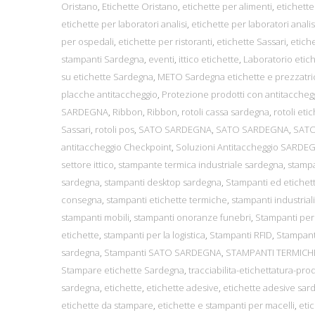
Oristano
,
Etichette Oristano
,
etichette per alimenti
,
etichette
etichette per laboratori analisi
,
etichette per laboratori analis
per ospedali
,
etichette per ristoranti
,
etichette Sassari
,
etiche
stampanti Sardegna
,
eventi
,
ittico etichette
,
Laboratorio etic
su etichette Sardegna
,
METO Sardegna etichette e prezzatri
placche antitaccheggio
,
Protezione prodotti con antitaccheg
SARDEGNA
,
Ribbon
,
Ribbon
,
rotoli cassa sardegna
,
rotoli etic
Sassari
,
rotoli pos
,
SATO SARDEGNA
,
SATO SARDEGNA
,
SATO
antitaccheggio Checkpoint
,
Soluzioni Antitaccheggio SARDE
settore ittico
,
stampante termica industriale sardegna
,
stampa
sardegna
,
stampanti desktop sardegna
,
Stampanti ed etichett
consegna
,
stampanti etichette termiche
,
stampanti industriali
stampanti mobili
,
stampanti onoranze funebri
,
Stampanti per
etichette
,
stampanti per la logistica
,
Stampanti RFID
,
Stampant
sardegna
,
Stampanti SATO SARDEGNA
,
STAMPANTI TERMIC
Stampare etichette Sardegna
,
tracciabilita-etichettatura-prodo
sardegna
,
etichette
,
etichette adesive
,
etichette adesive sar
etichette da stampare
,
etichette e stampanti per macelli
,
etic