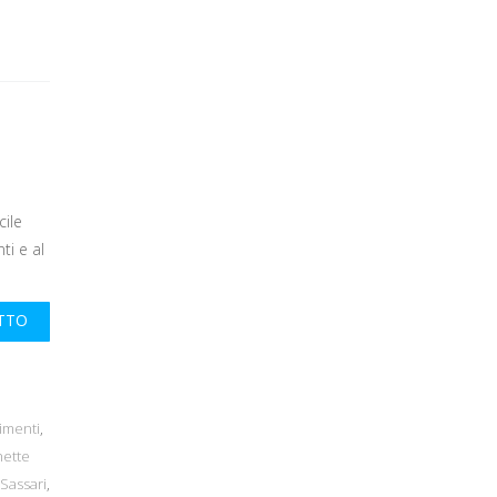
ile
ti e al
UTTO
limenti
,
hette
 Sassari
,