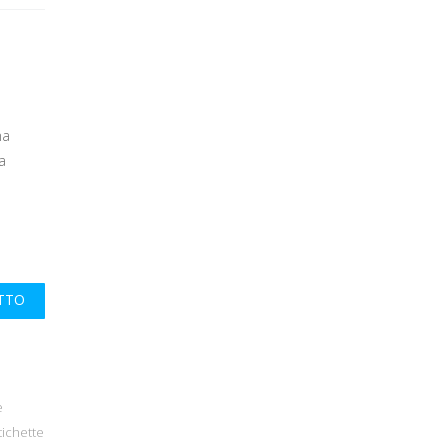
na
a
UTTO
e
tichette