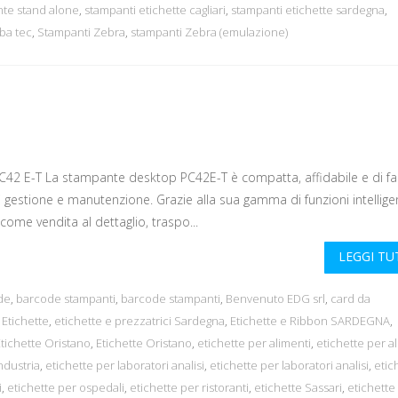
te stand alone
,
stampanti etichette cagliari
,
stampanti etichette sardegna
,
ba tec
,
Stampanti Zebra
,
stampanti Zebra (emulazione)
2 E-T La stampante desktop PC42E-T è compatta, affidabile e di fac
à di gestione e manutenzione. Grazie alla sua gamma di funzioni intelligen
i come vendita al dettaglio, traspo...
LEGGI T
de
,
barcode stampanti
,
barcode stampanti
,
Benvenuto EDG srl
,
card da
,
Etichette
,
etichette e prezzatrici Sardegna
,
Etichette e Ribbon SARDEGNA
,
tichette Oristano
,
Etichette Oristano
,
etichette per alimenti
,
etichette per a
ndustria
,
etichette per laboratori analisi
,
etichette per laboratori analisi
,
etic
i
,
etichette per ospedali
,
etichette per ristoranti
,
etichette Sassari
,
etichette