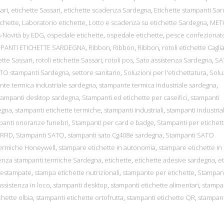
ari
,
etichette Sassari
,
etichette scadenza Sardegna
,
Etichette stampanti Sa
ichette
,
Laboratorio etichette
,
Lotto e scadenza su etichette Sardegna
,
MET
-Novità by EDG
,
ospedale etichette
,
ospedale etichette
,
pesce confezionat
MPANTI ETICHETTE SARDEGNA
,
Ribbon
,
Ribbon
,
Ribbon
,
rotoli etichette Caglia
ette Sassari
,
rotoli etichette Sassari
,
rotoli pos
,
Sato assistenza Sardegna
,
SA
TO stampanti Sardegna
,
settore sanitario
,
Soluzioni per l'etichettatura
,
Solu
nte termica industriale sardegna
,
stampante termica industriale sardegna
,
tampanti desktop sardegna
,
Stampanti ed etichette per caseifici
,
stampanti
egna
,
stampanti etichette termiche
,
stampanti industriali
,
stampanti industrial
panti onoranze funebri
,
Stampanti per card e badge
,
Stampanti per etichet
 RFID
,
Stampanti SATO
,
stampanti sato Cg408e sardegna
,
Stampanti SATO
termiche Honeywell
,
stampare etichette in autonomia
,
stampare etichette in
tenza stampanti termiche Sardegna
,
etichette
,
etichette adesive sardegna
,
et
restampate
,
stampa etichette nutrizionali
,
stampante per etichette
,
Stampant
ssistenza in loco
,
stampanti desktop
,
stampanti etichette alimentari
,
stampa
chette olbia
,
stampanti etichette ortofrutta
,
stampanti etichette QR
,
stampant