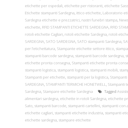
etichette per ospedali
,
etichette per ristoranti
,
etichette Sass
Etichette stampanti Sardegna
,
ittico etichette
,
Laboratorio et
Sardegna etichette e prezzatrici
,
nastri funebri stampa
,
News
etichette
,
RFID STAMPANTI ETICHETTE SARDEGNA
,
RFID STA
rotoli etichette Cagliari
,
rotoli etichette Sardegna
,
rotoli etich
SARDEGNA
,
SATO SARDEGNA
,
SATO stampanti Sardegna
,
SA
per l’etichettatura
,
Stampante etichette settore ittico
,
stampa
stampanti barcode sardegna
,
stampanti barcode sardegna
,
s
etichette pronta consegna
,
Stampanti etichette pronta cons
stampanti logistica
,
stampanti logistica
,
stampanti mobili
,
stam
Stampanti per etichette
,
stampanti per la logistica
,
Stampanti
SARDEGNA
,
STAMPANTI TERMICHE HONETWELL
,
Stampanti 
Sardegna
,
Stampare etichette Sardegna
Tagged
Assis
alimentari sardegna
,
etichette in rotoli Sardegna
,
etichette p
Sato
,
stampanti barcode
,
stampanti cartellini
,
stampanti con a
etichette cagliari
,
stampanti etichette industria
,
stampanti eti
etichette sardegna
,
stampare etichette