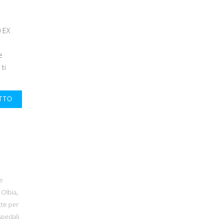
 EX
e
ti
UTTO
e
 Olbia
,
tte per
spedali
,