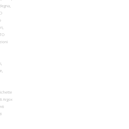
rdegna
,
O
o
ri
,
TO
zioni
i
,
te
,
ichette
i Argox
nti
i