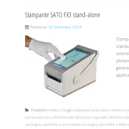
Stampante SATO FX3 stand-alone
Posted on
30 Settembre 2024
Stampa
stampan
aziend
plurip
genera
applic
Posted in
Antitaccheggio stampanti prezzatrici eliminaco
personalizzare
,
Eliminacode laboratori ospedali
,
Eliminacode
sardegna
,
etichette e prezzatrici Sardegna
,
Etichette e Rib