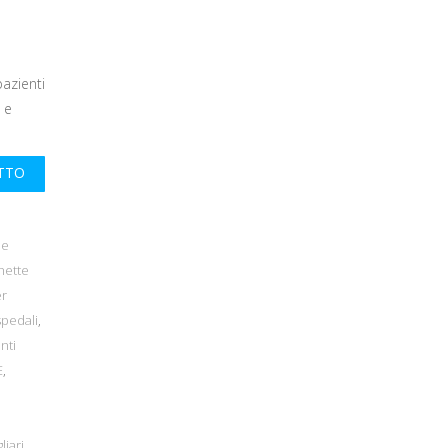
pazienti
 e
UTTO
 e
hette
er
spedali
,
nti
E
,
liari
,