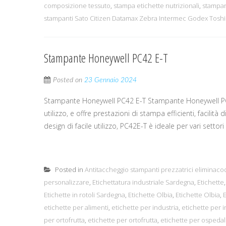
composizione tessuto
,
stampa etichette nutrizionali
,
stampan
stampanti Sato Citizen Datamax Zebra Intermec Godex Toshi
Stampante Honeywell PC42 E-T
Posted on
23 Gennaio 2024
Stampante Honeywell PC42 E-T Stampante Honeywell PC4
utilizzo, e offre prestazioni di stampa efficienti, facilit
design di facile utilizzo, PC42E-T è ideale per vari settor
Posted in
Antitaccheggio stampanti prezzatrici eliminaco
personalizzare
,
Etichettatura industriale Sardegna
,
Etichette
Etichette in rotoli Sardegna
,
Etichette Olbia
,
Etichette Olbia
,
E
etichette per alimenti
,
etichette per industria
,
etichette per i
per ortofrutta
,
etichette per ortofrutta
,
etichette per ospedal