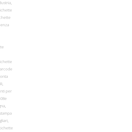
dustria
,
ichette
ichette
denza
tte
ichette
barcode
ronta
li
,
nti per
408e
gna
,
 stampa
liari
,
tichette