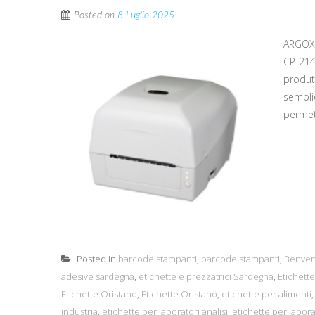
Posted on
8 Luglio 2025
ARGOX 
CP-214
produtt
semplic
permet
Posted in
barcode stampanti
,
barcode stampanti
,
Benven
adesive sardegna
,
etichette e prezzatrici Sardegna
,
Etichet
Etichette Oristano
,
Etichette Oristano
,
etichette per alimenti
industria
,
etichette per laboratori analisi
,
etichette per laborat