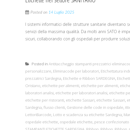
Posted on
14 Luglio 2025
I sistemi informatici delle strutture sanitarie diventano
servizi della massima qualità. Da molti anni SATO è impeg
sicuri, collaborando con gli ospedali per produrre soluz
Posted in
Antitaccheggio stampanti prezzatrici eliminaco
personalizzare
,
Eliminacode per laboratori
,
Etichettatura ind
prezzatrici Sardegna
,
Etichette e Ribbon SARDEGNA
,
Etichet
Oristano
,
etichette per alimenti
,
etichette per alimenti
,
etiche
laboratori analisi
,
etichette per laboratori analisi
,
etichette pe
etichette per ristoranti
,
etichette Sassari
,
etichette Sassari
,
e
Sardegna
,
flusso clienti
,
Gestione delle code in ospedale
,
itt
LettoriBarcode
,
Lotto e scadenza su etichette Sardegna
,
Mar
ospedale etichette
,
ospedale etichette
,
pesce confezionato 
STAMPANTI ETICHETTE SARDEGNA
,
Ribbon
,
Ribbon
,
Ribbon
,