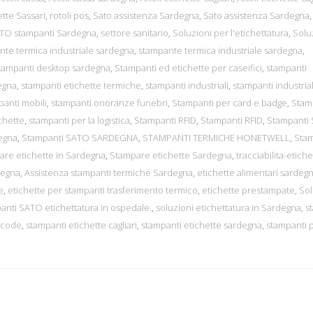
ette Sassari
,
rotoli pos
,
Sato assistenza Sardegna
,
Sato assistenza Sardegna
TO stampanti Sardegna
,
settore sanitario
,
Soluzioni per l'etichettatura
,
Solu
nte termica industriale sardegna
,
stampante termica industriale sardegna
,
tampanti desktop sardegna
,
Stampanti ed etichette per caseifici
,
stampanti
egna
,
stampanti etichette termiche
,
stampanti industriali
,
stampanti industrial
panti mobili
,
stampanti onoranze funebri
,
Stampanti per card e badge
,
Stam
chette
,
stampanti per la logistica
,
Stampanti RFID
,
Stampanti RFID
,
Stampanti
egna
,
Stampanti SATO SARDEGNA
,
STAMPANTI TERMICHE HONETWELL
,
Stam
are etichette in Sardegna
,
Stampare etichette Sardegna
,
tracciabilita-etiche
degna
,
Assistenza stampanti termiche Sardegna
,
etichette alimentari sardeg
e
,
etichette per stampanti trasferimento termico
,
etichette prestampate
,
So
panti SATO etichettatura in ospedale.
,
soluzioni etichettatura in Sardegna
,
s
rcode
,
stampanti etichette cagliari
,
stampanti etichette sardegna
,
stampanti p