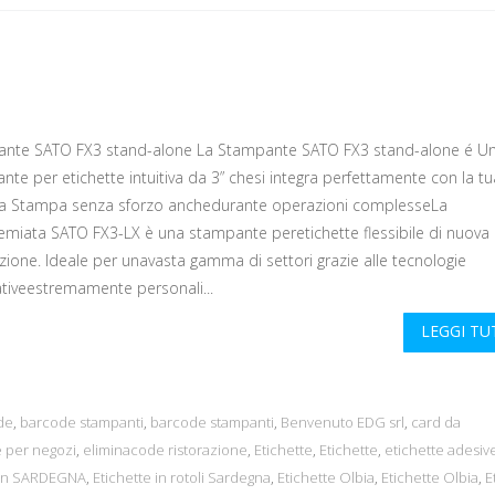
nte SATO FX3 stand-alone La Stampante SATO FX3 stand-alone é U
te per etichette intuitiva da 3” chesi integra perfettamente con la tu
a Stampa senza sforzo anchedurante operazioni complesseLa
remiata SATO FX3-LX è una stampante peretichette flessibile di nuova
zione. Ideale per unavasta gamma di settori grazie alle tecnologie
ativeestremamente personali...
LEGGI T
de
,
barcode stampanti
,
barcode stampanti
,
Benvenuto EDG srl
,
card da
 per negozi
,
eliminacode ristorazione
,
Etichette
,
Etichette
,
etichette adesiv
bon SARDEGNA
,
Etichette in rotoli Sardegna
,
Etichette Olbia
,
Etichette Olbia
,
E