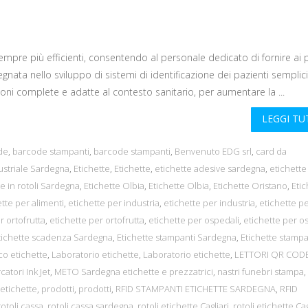
 sempre più efficienti, consentendo al personale dedicato di fornire ai 
nata nello sviluppo di sistemi di identificazione dei pazienti semplici
ioni complete e adatte al contesto sanitario, per aumentare la ...
LEGGI T
de
,
barcode stampanti
,
barcode stampanti
,
Benvenuto EDG srl
,
card da
ustriale Sardegna
,
Etichette
,
Etichette
,
etichette adesive sardegna
,
etichette
te in rotoli Sardegna
,
Etichette Olbia
,
Etichette Olbia
,
Etichette Oristano
,
Etic
tte per alimenti
,
etichette per industria
,
etichette per industria
,
etichette p
r ortofrutta
,
etichette per ortofrutta
,
etichette per ospedali
,
etichette per o
tichette scadenza Sardegna
,
Etichette stampanti Sardegna
,
Etichette stampa
ico etichette
,
Laboratorio etichette
,
Laboratorio etichette
,
LETTORI QR COD
catori Ink Jet
,
METO Sardegna etichette e prezzatrici
,
nastri funebri stampa
,
etichette
,
prodotti
,
prodotti
,
RFID STAMPANTI ETICHETTE SARDEGNA
,
RFID
rotoli cassa
,
rotoli cassa sardegna
,
rotoli etichette Cagliari
,
rotoli etichette Cag