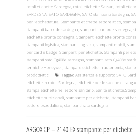
rotoli etichette Sardegna
,
rotoli etichette Sassari
,
rotoli etich
SARDEGNA
,
SATO SARDEGNA
,
SATO stampanti Sardegna
,
SA
per l’etichettatura
,
Stampante etichette settore ittico
,
stampa
stampanti barcode sardegna
,
stampanti barcode sardegna
,
s
etichette pronta consegna
,
Stampanti etichette pronta cons
stampanti logistica
,
stampanti logistica
,
stampanti mobili
,
stam
per card e badge
,
Stampanti per etichette
,
Stampanti per eti
stampanti sato Cg408e sardegna
,
stampanti sato Cg408e sard
termiche Honeywell
,
stampare etichette in autonomia
,
stamp
prodotti-ittici
Tagged
Assistenza e supporto SATO Sar
etichette in rotoli Sardegna
,
etichette per le sacche di sangu
stampa etichette nel settore sanitario. Sanità etichette.Stam
etichette nutrizionali
,
stampante per etichette
,
stampanti ba
settore ospedaliero
,
stampanti sato sardegna
ARGOX CP – 2140 EX stampante per etichette