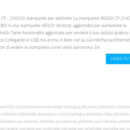
CP - 2140 EX stampante per etichette La stampante ARGOX CP-2140
0EX è una stampante ARGOX desktop aggiornata per aumentare la
ività. Tante funzionalità aggiornate per rendere il suo utilizzo pratico 
e Collegabile in USB ma anche in Rete con la sua interfaccia Ethernet 
te di vedere la stampante come unità autonoma. De...
LEGGI T
uto EDG srl
,
Etichettatura industriale Sardegna
,
Etichette
,
Etichette
,
etichett
te e Ribbon SARDEGNA
,
Etichette in rotoli Sardegna
,
Etichette Olbia
,
Etichette
,
etichette per alimenti
,
etichette per alimenti
,
etichette per industria
,
etiche
ori analisi
,
etichette per ortofrutta
,
etichette per ortofrutta
,
etichette per o