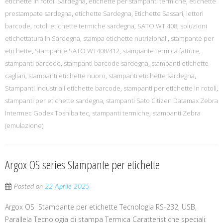
etichette in rotoli Sardegna
,
etichette per stampanti termiche
,
etichette
prestampate sardegna
,
etichette Sardegna
,
Etichette Sassari
,
lettori
barcode
,
rotoli etichette termiche sardegna
,
SATO WT 408
,
soluzioni
etichettatura in Sardegna
,
stampa etichette nutrizionali
,
stampante per
etichette
,
Stampante SATO WT408/412
,
stampante termica fatture
,
stampanti barcode
,
stampanti barcode sardegna
,
stampanti etichette
cagliari
,
stampanti etichette nuoro
,
stampanti etichette sardegna
,
Stampanti industriali etichette barcode
,
stampanti per etichette in rotoli
,
stampanti per etichette sardegna
,
stampanti Sato Citizen Datamax Zebra
Intermec Godex Toshiba tec
,
stampanti termiche
,
stampanti Zebra
(emulazione)
Argox OS series Stampante per etichette
Posted on
22 Aprile 2025
Argox OS Stampante per etichette Tecnologia RS-232, USB,
Parallela Tecnologia di stampa Termica Caratteristiche speciali: