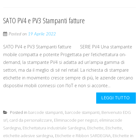
SATO PV4 e PV3 Stampanti fatture
Posted on
19 Aprile 2022
SATO PV4 e PV3 Stampanti fatture SERIE PV4 Una stampante
mobile compatta e potente Progettata per l’etichettatura on-
demand, la stampante PV4 si adatta ad un'ampia gamma di
settori, ma da il meglio di sé nel retail. La richiesta di stampare
etichette in movimento cresce sempre di più, le aziende cercano
dispositivi mobili connessi con l'IoT e non si acconte...
LEGGI TUTTO
Posted in
barcode stampanti
,
barcode stampanti
,
Benvenuto EDG
srl
,
card da personalizzare
,
Eliminacode per negozi
,
eliminacode
Sardegna
,
Etichettatura industriale Sardegna
,
Etichette
,
Etichette
,
etichette adesive sardegna
,
Etichette e Ribbon SARDEGNA
,
Etichette in