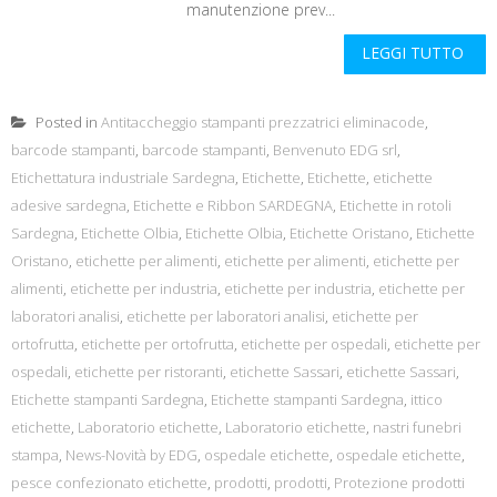
manutenzione prev...
LEGGI TUTTO
Posted in
Antitaccheggio stampanti prezzatrici eliminacode
,
barcode stampanti
,
barcode stampanti
,
Benvenuto EDG srl
,
Etichettatura industriale Sardegna
,
Etichette
,
Etichette
,
etichette
adesive sardegna
,
Etichette e Ribbon SARDEGNA
,
Etichette in rotoli
Sardegna
,
Etichette Olbia
,
Etichette Olbia
,
Etichette Oristano
,
Etichette
Oristano
,
etichette per alimenti
,
etichette per alimenti
,
etichette per
alimenti
,
etichette per industria
,
etichette per industria
,
etichette per
laboratori analisi
,
etichette per laboratori analisi
,
etichette per
ortofrutta
,
etichette per ortofrutta
,
etichette per ospedali
,
etichette per
ospedali
,
etichette per ristoranti
,
etichette Sassari
,
etichette Sassari
,
Etichette stampanti Sardegna
,
Etichette stampanti Sardegna
,
ittico
etichette
,
Laboratorio etichette
,
Laboratorio etichette
,
nastri funebri
stampa
,
News-Novità by EDG
,
ospedale etichette
,
ospedale etichette
,
pesce confezionato etichette
,
prodotti
,
prodotti
,
Protezione prodotti