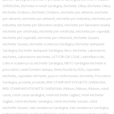
SARDEGNA
,
Etichette in rotoli Sardegna
,
Etichette Olbia
,
Etichette Olbia
,
Etichette Oristano
,
Etichette Oristano
,
etichette per alimenti
,
etichette
per alimenti
,
etichette per alimenti
,
etichette per industria
,
etichette per
industria
,
etichette per laboratori analisi
,
etichette per laboratori analisi
,
etichette per ortofrutta
,
etichette per ortofrutta
,
etichette per ospedali
,
etichette per ospedali
,
etichette per ristoranti
,
etichette Sassari
,
etichette Sassari
,
etichette scadenza Sardegna
,
Etichette stampanti
Sardegna
,
Etichette stampanti Sardegna
,
ittico etichette
,
Laboratorio
etichette
,
Laboratorio etichette
,
LETTORI QR CODE
,
LettoriBarcode
,
Lotto e scadenza su etichette Sardegna
,
METO Sardegna etichette e
prezzatrici
,
nastri funebri stampa
,
News-Novità by EDG
,
ospedale
etichette
,
ospedale etichette
,
pesce confezionato etichette
,
Prezzatrici
Sardegna
,
prodotti
,
prodotti
,
RFID STAMPANTI ETICHETTE SARDEGNA
,
RFID STAMPANTI ETICHETTE SARDEGNA
,
Ribbon
,
Ribbon
,
Ribbon
,
rotoli
cassa
,
rotoli cassa sardegna
,
rotoli etichette Cagliari
,
rotoli etichette
Cagliari
,
rotoli etichette Sardegna
,
rotoli etichette Sassari
,
rotoli
etichette Sassari
,
Sato assistenza Sardegna
,
Sato assistenza Sardegna
,