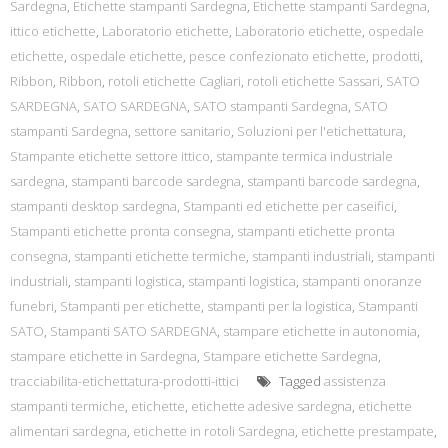
Sardegna
,
Etichette stampanti Sardegna
,
Etichette stampanti Sardegna
,
ittico etichette
,
Laboratorio etichette
,
Laboratorio etichette
,
ospedale
etichette
,
ospedale etichette
,
pesce confezionato etichette
,
prodotti
,
Ribbon
,
Ribbon
,
rotoli etichette Cagliari
,
rotoli etichette Sassari
,
SATO
SARDEGNA
,
SATO SARDEGNA
,
SATO stampanti Sardegna
,
SATO
stampanti Sardegna
,
settore sanitario
,
Soluzioni per l'etichettatura
,
Stampante etichette settore ittico
,
stampante termica industriale
sardegna
,
stampanti barcode sardegna
,
stampanti barcode sardegna
,
stampanti desktop sardegna
,
Stampanti ed etichette per caseifici
,
Stampanti etichette pronta consegna
,
stampanti etichette pronta
consegna
,
stampanti etichette termiche
,
stampanti industriali
,
stampanti
industriali
,
stampanti logistica
,
stampanti logistica
,
stampanti onoranze
funebri
,
Stampanti per etichette
,
stampanti per la logistica
,
Stampanti
SATO
,
Stampanti SATO SARDEGNA
,
stampare etichette in autonomia
,
stampare etichette in Sardegna
,
Stampare etichette Sardegna
,
tracciabilita-etichettatura-prodotti-ittici
Tagged
assistenza
stampanti termiche
,
etichette
,
etichette adesive sardegna
,
etichette
alimentari sardegna
,
etichette in rotoli Sardegna
,
etichette prestampate
,