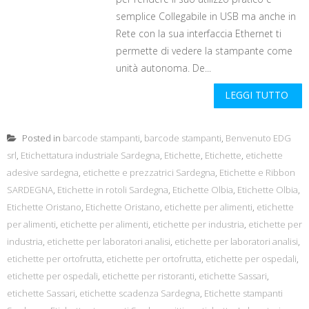
semplice Collegabile in USB ma anche in
Rete con la sua interfaccia Ethernet ti
permette di vedere la stampante come
unità autonoma. De...
LEGGI TUTTO
Posted in
barcode stampanti
,
barcode stampanti
,
Benvenuto EDG
srl
,
Etichettatura industriale Sardegna
,
Etichette
,
Etichette
,
etichette
adesive sardegna
,
etichette e prezzatrici Sardegna
,
Etichette e Ribbon
SARDEGNA
,
Etichette in rotoli Sardegna
,
Etichette Olbia
,
Etichette Olbia
,
Etichette Oristano
,
Etichette Oristano
,
etichette per alimenti
,
etichette
per alimenti
,
etichette per alimenti
,
etichette per industria
,
etichette per
industria
,
etichette per laboratori analisi
,
etichette per laboratori analisi
,
etichette per ortofrutta
,
etichette per ortofrutta
,
etichette per ospedali
,
etichette per ospedali
,
etichette per ristoranti
,
etichette Sassari
,
etichette Sassari
,
etichette scadenza Sardegna
,
Etichette stampanti