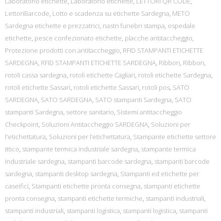
Laboratorio etichette
,
Laboratorio etichette
,
LETTORI QR CODE
,
LettoriBarcode
,
Lotto e scadenza su etichette Sardegna
,
METO
Sardegna etichette e prezzatrici
,
nastri funebri stampa
,
ospedale
etichette
,
pesce confezionato etichette
,
placche antitaccheggio
,
Protezione prodotti con antitaccheggio
,
RFID STAMPANTI ETICHETTE
SARDEGNA
,
RFID STAMPANTI ETICHETTE SARDEGNA
,
Ribbon
,
Ribbon
,
rotoli cassa sardegna
,
rotoli etichette Cagliari
,
rotoli etichette Sardegna
,
rotoli etichette Sassari
,
rotoli etichette Sassari
,
rotoli pos
,
SATO
SARDEGNA
,
SATO SARDEGNA
,
SATO stampanti Sardegna
,
SATO
stampanti Sardegna
,
settore sanitario
,
Sistemi antitaccheggio
Checkpoint
,
Soluzioni Antitaccheggio SARDEGNA
,
Soluzioni per
l'etichettatura
,
Soluzioni per l’etichettatura
,
Stampante etichette settore
ittico
,
stampante termica industriale sardegna
,
stampante termica
industriale sardegna
,
stampanti barcode sardegna
,
stampanti barcode
sardegna
,
stampanti desktop sardegna
,
Stampanti ed etichette per
caseifici
,
Stampanti etichette pronta consegna
,
stampanti etichette
pronta consegna
,
stampanti etichette termiche
,
stampanti industriali
,
stampanti industriali
,
stampanti logistica
,
stampanti logistica
,
stampanti