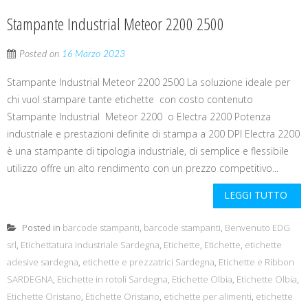
Stampante Industrial Meteor 2200 2500
Posted on
16 Marzo 2023
Stampante Industrial Meteor 2200 2500 La soluzione ideale per
chi vuol stampare tante etichette con costo contenuto
Stampante Industrial Meteor 2200 o Electra 2200 Potenza
industriale e prestazioni definite di stampa a 200 DPI Electra 2200
è una stampante di tipologia industriale, di semplice e flessibile
utilizzo offre un alto rendimento con un prezzo competitivo...
LEGGI TUTTO
Posted in
barcode stampanti
,
barcode stampanti
,
Benvenuto EDG
srl
,
Etichettatura industriale Sardegna
,
Etichette
,
Etichette
,
etichette
adesive sardegna
,
etichette e prezzatrici Sardegna
,
Etichette e Ribbon
SARDEGNA
,
Etichette in rotoli Sardegna
,
Etichette Olbia
,
Etichette Olbia
,
Etichette Oristano
,
Etichette Oristano
,
etichette per alimenti
,
etichette