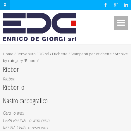
Home
/
Benvenuto EDG srl
/
Etichette
/
Stampanti per etichette
/
Archive
by category "Ribbon"
Ribbon
Ribbon
Ribbon o
Nastro carbografico
Cera o wax
CERA RESINA o wax resin
RESINA CERA o resin wax