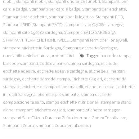
mobili
,
stampanti mobili
,
stampanti onoranze funebri
,
Stampanti per
card e badge
,
Stampanti per card e badge
,
Stampanti per etichette
,
Stampanti per etichette
,
stampanti per la logistica
,
Stampanti RFID
,
Stampanti RFID
,
Stampanti SATO
,
stampanti sato Cg408e sardegna
,
stampanti sato Cg408e sardegna
,
Stampanti SATO SARDEGNA
,
STAMPANTI TERMICHE HONETWELL
,
Stampanti termiche Honeywell
,
stampare etichette in Sardegna
,
Stampare etichette Sardegna
,
tracciabilita-etichettatura-prodotti-ittici
Tagged
barcode stampa
,
barcode stampanti
,
codice a barre stampa sardegna
,
etichette
,
etichette adesive
,
etichette adesive sardegna
,
etichette alimentari
sardegna
,
etichette barcode stampa
,
Etichette Cagliari
,
etichette da
stampare
,
etichette e stampanti per macelli
,
etichette in rotoli
,
etichette
in rotoli Sardegna
,
etichette prestampate
,
stampa etichette
composizione tessuto
,
stampa etichette nutrizionali
,
stampante stand
alone
,
stampanti etichette cagliari
,
stampanti etichette sardegna
,
stampanti Sato Citizen Datamax Zebra Intermec Godex Toshiba tec
,
Stampanti Zebra
,
stampanti Zebra (emulazione)