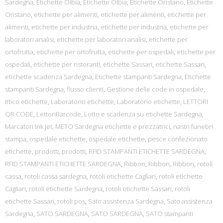
Sardegna
,
Etichette Olbia
,
Etichette Olbia
,
Etichette Oristano
,
Etichette
Oristano
,
etichette per alimenti
,
etichette per alimenti
,
etichette per
alimenti
,
etichette per industria
,
etichette per industria
,
etichette per
laboratori analisi
,
etichette per laboratori analisi
,
etichette per
ortofrutta
,
etichette per ortofrutta
,
etichette per ospedali
,
etichette per
ospedali
,
etichette per ristoranti
,
etichette Sassari
,
etichette Sassari
,
etichette scadenza Sardegna
,
Etichette stampanti Sardegna
,
Etichette
stampanti Sardegna
,
flusso clienti
,
Gestione delle code in ospedale
,
ittico etichette
,
Laboratorio etichette
,
Laboratorio etichette
,
LETTORI
QR CODE
,
LettoriBarcode
,
Lotto e scadenza su etichette Sardegna
,
Marcatori Ink Jet
,
METO Sardegna etichette e prezzatrici
,
nastri funebri
stampa
,
ospedale etichette
,
ospedale etichette
,
pesce confezionato
etichette
,
prodotti
,
prodotti
,
RFID STAMPANTI ETICHETTE SARDEGNA
,
RFID STAMPANTI ETICHETTE SARDEGNA
,
Ribbon
,
Ribbon
,
Ribbon
,
rotoli
cassa
,
rotoli cassa sardegna
,
rotoli etichette Cagliari
,
rotoli etichette
Cagliari
,
rotoli etichette Sardegna
,
rotoli etichette Sassari
,
rotoli
etichette Sassari
,
rotoli pos
,
Sato assistenza Sardegna
,
Sato assistenza
Sardegna
,
SATO SARDEGNA
,
SATO SARDEGNA
,
SATO stampanti