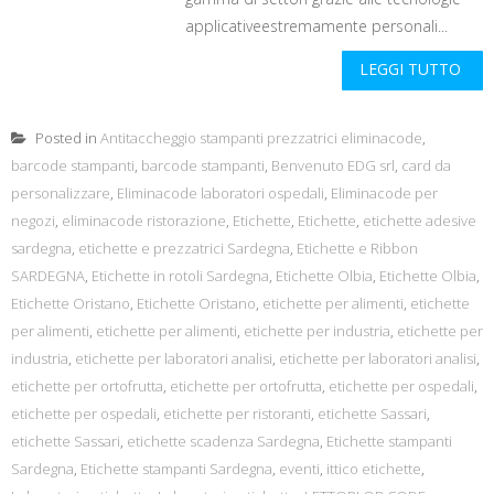
applicativeestremamente personali...
LEGGI TUTTO
Posted in
Antitaccheggio stampanti prezzatrici eliminacode
,
barcode stampanti
,
barcode stampanti
,
Benvenuto EDG srl
,
card da
personalizzare
,
Eliminacode laboratori ospedali
,
Eliminacode per
negozi
,
eliminacode ristorazione
,
Etichette
,
Etichette
,
etichette adesive
sardegna
,
etichette e prezzatrici Sardegna
,
Etichette e Ribbon
SARDEGNA
,
Etichette in rotoli Sardegna
,
Etichette Olbia
,
Etichette Olbia
,
Etichette Oristano
,
Etichette Oristano
,
etichette per alimenti
,
etichette
per alimenti
,
etichette per alimenti
,
etichette per industria
,
etichette per
industria
,
etichette per laboratori analisi
,
etichette per laboratori analisi
,
etichette per ortofrutta
,
etichette per ortofrutta
,
etichette per ospedali
,
etichette per ospedali
,
etichette per ristoranti
,
etichette Sassari
,
etichette Sassari
,
etichette scadenza Sardegna
,
Etichette stampanti
Sardegna
,
Etichette stampanti Sardegna
,
eventi
,
ittico etichette
,