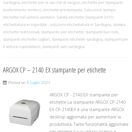
Sardegna
,
etichette per le sacche di sangue
,
etichette per stampanti
trasferimento termico
,
etichette prestampate
,
Soluzione stampa
etichette nel settore sanitario. Sanità etichette.Stampanti SATO
etichettatura in ospedale.
,
soluzioni etichettatura in Sardegna
,
stampa
etichette nutrizionali
,
stampante per etichette
,
stampanti barcode
,
stampanti etichette cagliari
,
stampanti etichette sardegna
,
stampanti per
il settore ospedaliero
,
stampanti sato sardegna
ARGOX CP – 2140 EX stampante per etichette
Posted on
8 Luglio 2025
ARGOX CP - 2140 EX stampante per
etichette La stampante ARGOX CP-2140
EX CP-2140EX è una stampante ARGOX
desktop aggiornata per aumentare la
produttività. Tante funzionalità aggiornate
per rendere il suo utilizzo pratico e