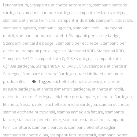
l’etichettatura
,
Stampante etichette settore ittico
,
stampanti barcode
sardegna
,
stampanti barcode sardegna
,
stampanti desktop sardegna
,
stampanti etichette termiche
,
stampanti industriali
,
stampanti industriali
,
stampanti logistica
,
stampanti logistica
,
stampanti mobili
,
stampanti
mobili
,
stampanti onoranze funebri
,
Stampanti per card e badge
,
Stampanti per card e badge
,
Stampanti per etichette
,
Stampanti per
etichette
,
stampanti per la logistica
,
Stampanti RFID
,
Stampanti RFID
,
Stampanti SATO
,
stampanti sato Cg408e sardegna
,
stampanti sato
Cg408e sardegna
,
Stampanti SATO SARDEGNA
,
stampare etichette in
Sardegna
,
Stampare etichette Sardegna
,
tracciabilita-etichettatura-
prodotti-ittici
Tagged
etichette
,
etichette adesive
,
etichette
adesive sardegna
,
etichette alimentari sardegna
,
etichette in rotoli
,
etichette in rotoli Sardegna
,
etichette prestampate
,
etichette Sardegna
,
Etichette Sassari
,
rotoli etichette termiche sardegna
,
stampa etichette
,
stampa etichette nutrizionali
,
stampa immediata fatture
,
stampante
fatture
,
stampante per etichette
,
stampante stand alone
,
stampante
termica fatture
,
stampanti barcode
,
stampanti etichette cagliari
,
stampanti etichette olbia
,
Stampanti fatture portatili
,
stampanti portatili