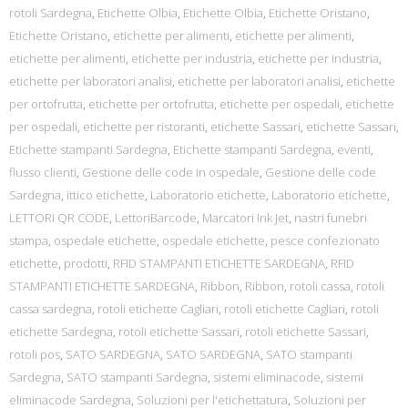
rotoli Sardegna
,
Etichette Olbia
,
Etichette Olbia
,
Etichette Oristano
,
Etichette Oristano
,
etichette per alimenti
,
etichette per alimenti
,
etichette per alimenti
,
etichette per industria
,
etichette per industria
,
etichette per laboratori analisi
,
etichette per laboratori analisi
,
etichette
per ortofrutta
,
etichette per ortofrutta
,
etichette per ospedali
,
etichette
per ospedali
,
etichette per ristoranti
,
etichette Sassari
,
etichette Sassari
,
Etichette stampanti Sardegna
,
Etichette stampanti Sardegna
,
eventi
,
flusso clienti
,
Gestione delle code in ospedale
,
Gestione delle code
Sardegna
,
ittico etichette
,
Laboratorio etichette
,
Laboratorio etichette
,
LETTORI QR CODE
,
LettoriBarcode
,
Marcatori Ink Jet
,
nastri funebri
stampa
,
ospedale etichette
,
ospedale etichette
,
pesce confezionato
etichette
,
prodotti
,
RFID STAMPANTI ETICHETTE SARDEGNA
,
RFID
STAMPANTI ETICHETTE SARDEGNA
,
Ribbon
,
Ribbon
,
rotoli cassa
,
rotoli
cassa sardegna
,
rotoli etichette Cagliari
,
rotoli etichette Cagliari
,
rotoli
etichette Sardegna
,
rotoli etichette Sassari
,
rotoli etichette Sassari
,
rotoli pos
,
SATO SARDEGNA
,
SATO SARDEGNA
,
SATO stampanti
Sardegna
,
SATO stampanti Sardegna
,
sistemi eliminacode
,
sistemi
eliminacode Sardegna
,
Soluzioni per l'etichettatura
,
Soluzioni per