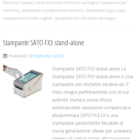
Etichette Sassari
,
rotoli etichette termiche sardegna
,
stampante per
etichette
,
stampanti a trasferimento termico
,
Stampanti Argox Sato
,
stampanti etichette cagliari
,
stampanti per etichette sardegna
Stampante SATO FX3 stand-alone
Posted on
30 Settembre 2024
Stampante SATO FX3 stand-alone La
Stampante SATO FX3 stand-alone é Una
stampante per etichette intuitiva da 3”
chesi integra perfettamente con la tua
azienda Stampa senza sforzo
anchedurante operazioni complesseLa
pluripremiata SATO FX3-LX è una
stampante peretichette flessibile di
nuova generazione. Ideale per unavasta
gamma di settori grazie alle tecnologie