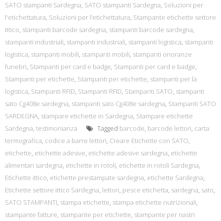
SATO stampanti Sardegna
,
SATO stampanti Sardegna
,
Soluzioni per
l'etichettatura
,
Soluzioni per l’etichettatura
,
Stampante etichette settore
ittico
,
stampanti barcode sardegna
,
stampanti barcode sardegna
,
stampanti industriali
,
stampanti industriali
,
stampanti logistica
,
stampanti
logistica
,
stampanti mobili
,
stampanti mobili
,
stampanti onoranze
funebri
,
Stampanti per card e badge
,
Stampanti per card e badge
,
Stampanti per etichette
,
Stampanti per etichette
,
stampanti per la
logistica
,
Stampanti RFID
,
Stampanti RFID
,
Stampanti SATO
,
stampanti
sato Cg408e sardegna
,
stampanti sato Cg408e sardegna
,
Stampanti SATO
SARDEGNA
,
stampare etichette in Sardegna
,
Stampare etichette
Sardegna
,
testimonianza
Tagged
barcode
,
barcode lettori
,
carta
termografica
,
codice a barre lettori
,
Creare Etichette con SATO
,
etichette
,
etichette adesive
,
etichette adesive sardegna
,
etichette
alimentari sardegna
,
etichette in rotoli
,
etichette in rotoli Sardegna
,
Etichette ittico
,
etichette prestampate sardegna
,
etichette Sardegna
,
Etichette settore ittico Sardegna
,
lettori
,
pesce etichetta
,
sardegna
,
sato
,
SATO STAMPANTI
,
stampa etichette
,
stampa etichette nutrizionali
,
stampante fatture
,
stampante per etichette
,
stampante per nastri