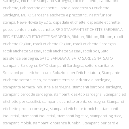
Sardegna
,
Etichette stampanti Sardegna
,
ittico etichette
,
Laboratorio
etichette
,
Laboratorio etichette
,
Lotto e scadenza su etichette
Sardegna
,
METO Sardegna etichette e prezzatrici
,
nastri funebri
stampa
,
News-Novità by EDG
,
ospedale etichette
,
ospedale etichette
,
pesce confezionato etichette
,
RFID STAMPANTI ETICHETTE SARDEGNA
,
RFID STAMPANTI ETICHETTE SARDEGNA
,
Ribbon
,
Ribbon
,
Ribbon
,
rotoli
etichette Cagliari
,
rotoli etichette Cagliari
,
rotoli etichette Sardegna
,
rotoli etichette Sassari
,
rotoli etichette Sassari
,
rotoli pos
,
Sato
assistenza Sardegna
,
SATO SARDEGNA
,
SATO SARDEGNA
,
SATO
stampanti Sardegna
,
SATO stampanti Sardegna
,
settore sanitario
,
Soluzioni per l'etichettatura
,
Soluzioni per l’etichettatura
,
Stampante
etichette settore ittico
,
stampante termica industriale sardegna
,
stampante termica industriale sardegna
,
stampanti barcode sardegna
,
stampanti barcode sardegna
,
stampanti desktop sardegna
,
Stampanti ed
etichette per caseifici
,
stampanti etichette pronta consegna
,
Stampanti
etichette pronta consegna
,
stampanti etichette termiche
,
stampanti
industriali
,
stampanti industriali
,
stampanti logistica
,
stampanti logistica
,
stampanti mobili
,
stampanti onoranze funebri
,
Stampanti per card e