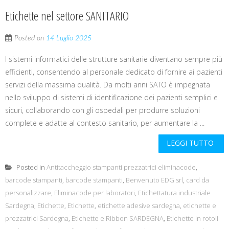
Etichette nel settore SANITARIO
Posted on
14 Luglio 2025
I sistemi informatici delle strutture sanitarie diventano sempre più
efficienti, consentendo al personale dedicato di fornire ai pazienti
servizi della massima qualità. Da molti anni SATO è impegnata
nello sviluppo di sistemi di identificazione dei pazienti semplici e
sicuri, collaborando con gli ospedali per produrre soluzioni
complete e adatte al contesto sanitario, per aumentare la ...
LEGGI TUTTO
Posted in
Antitaccheggio stampanti prezzatrici eliminacode
,
barcode stampanti
,
barcode stampanti
,
Benvenuto EDG srl
,
card da
personalizzare
,
Eliminacode per laboratori
,
Etichettatura industriale
Sardegna
,
Etichette
,
Etichette
,
etichette adesive sardegna
,
etichette e
prezzatrici Sardegna
,
Etichette e Ribbon SARDEGNA
,
Etichette in rotoli