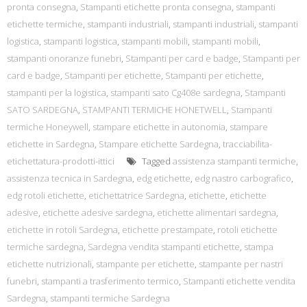
pronta consegna
,
Stampanti etichette pronta consegna
,
stampanti
etichette termiche
,
stampanti industriali
,
stampanti industriali
,
stampanti
logistica
,
stampanti logistica
,
stampanti mobili
,
stampanti mobili
,
stampanti onoranze funebri
,
Stampanti per card e badge
,
Stampanti per
card e badge
,
Stampanti per etichette
,
Stampanti per etichette
,
stampanti per la logistica
,
stampanti sato Cg408e sardegna
,
Stampanti
SATO SARDEGNA
,
STAMPANTI TERMICHE HONETWELL
,
Stampanti
termiche Honeywell
,
stampare etichette in autonomia
,
stampare
etichette in Sardegna
,
Stampare etichette Sardegna
,
tracciabilita-
etichettatura-prodotti-ittici
Tagged
assistenza stampanti termiche
,
assistenza tecnica in Sardegna
,
edg etichette
,
edg nastro carbografico
,
edg rotoli etichette
,
etichettatrice Sardegna
,
etichette
,
etichette
adesive
,
etichette adesive sardegna
,
etichette alimentari sardegna
,
etichette in rotoli Sardegna
,
etichette prestampate
,
rotoli etichette
termiche sardegna
,
Sardegna vendita stampanti etichette
,
stampa
etichette nutrizionali
,
stampante per etichette
,
stampante per nastri
funebri
,
stampanti a trasferimento termico
,
Stampanti etichette vendita
Sardegna
,
stampanti termiche Sardegna