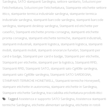
Sardegna
,
SATO stampanti Sardegna
,
settore sanitario
,
Soluzioni per
l'etichettatura
,
Soluzioni per l’etichettatura
,
Stampante etichette settore
ittico
,
stampante termica industriale sardegna
,
stampante termica
industriale sardegna
,
stampanti barcode sardegna
,
stampanti barcode
sardegna
,
stampanti desktop sardegna
,
Stampanti ed etichette per
caseifici
,
Stampanti etichette pronta consegna
,
stampanti etichette
pronta consegna
,
stampanti etichette termiche
,
stampanti industriali
,
stampanti industriali
,
stampanti logistica
,
stampanti logistica
,
stampanti
mobili
,
stampanti mobili
,
stampanti onoranze funebri
,
Stampanti per
card e badge
,
Stampanti per card e badge
,
Stampanti per etichette
,
Stampanti per etichette
,
stampanti per la logistica
,
Stampanti RFID
,
Stampanti RFID
,
Stampanti SATO
,
stampanti sato Cg408e sardegna
,
stampanti sato Cg408e sardegna
,
Stampanti SATO SARDEGNA
,
STAMPANTI TERMICHE HONETWELL
,
Stampanti termiche Honeywell
,
stampare etichette in autonomia
,
stampare etichette in Sardegna
,
Stampare etichette Sardegna
,
tracciabilita-etichettatura-prodotti-ittici
Tagged
Assistenza e supporto SATO Sardegna
,
Assistenza stampanti
termiche Sardegna
,
etichette alimentari sardegna
,
etichette in rotoli