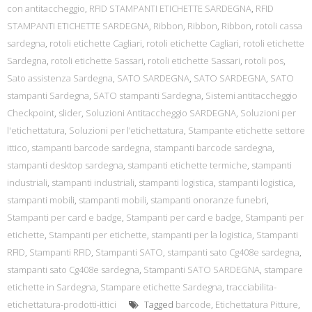
con antitaccheggio
,
RFID STAMPANTI ETICHETTE SARDEGNA
,
RFID
STAMPANTI ETICHETTE SARDEGNA
,
Ribbon
,
Ribbon
,
Ribbon
,
rotoli cassa
sardegna
,
rotoli etichette Cagliari
,
rotoli etichette Cagliari
,
rotoli etichette
Sardegna
,
rotoli etichette Sassari
,
rotoli etichette Sassari
,
rotoli pos
,
Sato assistenza Sardegna
,
SATO SARDEGNA
,
SATO SARDEGNA
,
SATO
stampanti Sardegna
,
SATO stampanti Sardegna
,
Sistemi antitaccheggio
Checkpoint
,
slider
,
Soluzioni Antitaccheggio SARDEGNA
,
Soluzioni per
l'etichettatura
,
Soluzioni per l’etichettatura
,
Stampante etichette settore
ittico
,
stampanti barcode sardegna
,
stampanti barcode sardegna
,
stampanti desktop sardegna
,
stampanti etichette termiche
,
stampanti
industriali
,
stampanti industriali
,
stampanti logistica
,
stampanti logistica
,
stampanti mobili
,
stampanti mobili
,
stampanti onoranze funebri
,
Stampanti per card e badge
,
Stampanti per card e badge
,
Stampanti per
etichette
,
Stampanti per etichette
,
stampanti per la logistica
,
Stampanti
RFID
,
Stampanti RFID
,
Stampanti SATO
,
stampanti sato Cg408e sardegna
,
stampanti sato Cg408e sardegna
,
Stampanti SATO SARDEGNA
,
stampare
etichette in Sardegna
,
Stampare etichette Sardegna
,
tracciabilita-
etichettatura-prodotti-ittici
Tagged
barcode
,
Etichettatura Pitture
,