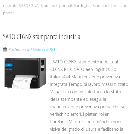
ricevute SARDEGNA
,
Stampanti portatili Sardegna
,
Stampanti termiche
portatili
SATO CL6NX stampante industrial
Posted on
30 Giugno 2021
SATO CL6NX stampante industrial
CL6NX Plus SATO aep-logistics-3pl-
italian-444 Manutenzione preventiva
integrata Tempo di lavoro massimizzato
Visualizza con un solo tocco lo stato
della stampante ed esegui la
manutenzione preventiva prima che si
verifichino errori. I platen roller
PureLineTM forniscono un’indicazione
visiva del grado di usura e facilitano la