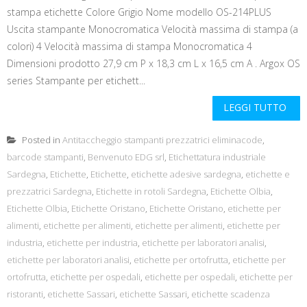
stampa etichette Colore Grigio Nome modello OS-214PLUS
Uscita stampante Monocromatica Velocità massima di stampa (a
colori) 4 Velocità massima di stampa Monocromatica 4
Dimensioni prodotto 27,9 cm P x 18,3 cm L x 16,5 cm A . Argox OS
series Stampante per etichett...
LEGGI TUTTO
Posted in
Antitaccheggio stampanti prezzatrici eliminacode
,
barcode stampanti
,
Benvenuto EDG srl
,
Etichettatura industriale
Sardegna
,
Etichette
,
Etichette
,
etichette adesive sardegna
,
etichette e
prezzatrici Sardegna
,
Etichette in rotoli Sardegna
,
Etichette Olbia
,
Etichette Olbia
,
Etichette Oristano
,
Etichette Oristano
,
etichette per
alimenti
,
etichette per alimenti
,
etichette per alimenti
,
etichette per
industria
,
etichette per industria
,
etichette per laboratori analisi
,
etichette per laboratori analisi
,
etichette per ortofrutta
,
etichette per
ortofrutta
,
etichette per ospedali
,
etichette per ospedali
,
etichette per
ristoranti
,
etichette Sassari
,
etichette Sassari
,
etichette scadenza