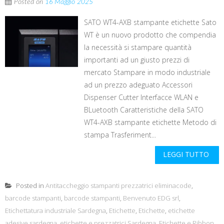
Posted on
16 Maggio 2025
SATO WT4-AXB stampante etichette Sato
WT è un nuovo prodotto che compendia
la necessità si stampare quantità
importanti ad un giusto prezzi di
mercato Stampare in modo industriale
ad un prezzo adeguato Accessori
Dispenser Cutter Interfacce WLAN e
BLuetooth Caratteristiche della SATO
WT4-AXB stampante etichette Metodo di
stampa Trasferiment...
LEGGI TUTTO
Posted in
Antitaccheggio stampanti prezzatrici eliminacode
,
barcode stampanti
,
barcode stampanti
,
Benvenuto EDG srl
,
Etichettatura industriale Sardegna
,
Etichette
,
Etichette
,
etichette
adesive sardegna
,
etichette e prezzatrici Sardegna
,
Etichette e Ribbon