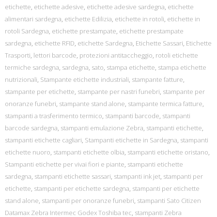
etichette
,
etichette adesive
,
etichette adesive sardegna
,
etichette
alimentari sardegna
,
etichette Edilizia
,
etichette in rotoli
,
etichette in
rotoli Sardegna
,
etichette prestampate
,
etichette prestampate
sardegna
,
etichette RFID
,
etichette Sardegna
,
Etichette Sassari
,
Etichette
Trasporti
,
lettori barcode
,
protezioni antitaccheggio
,
rotoli etichette
termiche sardegna
,
sardegna
,
sato
,
stampa etichette
,
stampa etichette
nutrizionali
,
Stampante etichette industriali
,
stampante fatture
,
stampante per etichette
,
stampante per nastri funebri
,
stampante per
onoranze funebri
,
stampante stand alone
,
stampante termica fatture
,
stampanti a trasferimento termico
,
stampanti barcode
,
stampanti
barcode sardegna
,
stampanti emulazione Zebra
,
stampanti etichette
,
stampanti etichette cagliari
,
Stampanti etichette in Sardegna
,
stampanti
etichette nuoro
,
stampanti etichette olbia
,
stampanti etichette oristano
,
Stampanti etichette per vivai fiori e piante
,
stampanti etichette
sardegna
,
stampanti etichette sassari
,
stampanti ink jet
,
stampanti per
etichette
,
stampanti per etichette sardegna
,
stampanti per etichette
stand alone
,
stampanti per onoranze funebri
,
stampanti Sato Citizen
Datamax Zebra Intermec Godex Toshiba tec
,
stampanti Zebra