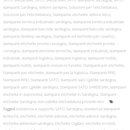
SATO SARDEGNA
,
SATO SARDEGNA
,
SATO stampanti Sardegna
,
SATO
stampanti Sardegna
,
settore sanitario
,
Soluzioni per l'etichettatura
,
Soluzioni per l’etichettatura
,
Stampante etichette settore ittico
,
stampante termica industriale sardegna
,
stampante termica industriale
sardegna
,
stampanti barcode sardegna
,
stampanti barcode sardegna
,
stampanti desktop sardegna
,
Stampanti ed etichette per caseifici
,
stampanti etichette pronta consegna
,
Stampanti etichette pronta
consegna
,
stampanti etichette termiche
,
stampanti industriali
,
stampanti
industriali
,
stampanti logistica
,
stampanti logistica
,
stampanti mobili
,
stampanti mobili
,
stampanti onoranze funebri
,
Stampanti per etichette
,
Stampanti per etichette
,
stampanti per la logistica
,
Stampanti RFID
,
Stampanti RFID
,
Stampanti SATO
,
stampanti sato Cg408e sardegna
,
stampanti sato Cg408e sardegna
,
Stampanti SATO SARDEGNA
,
stampare
etichette in autonomia
,
stampare etichette in Sardegna
,
Stampare
etichette Sardegna
,
tracciabilita-etichettatura-prodotti-ittici
Tagged
Assistenza e supporto SATO Sardegna
,
assistenza stampanti
termiche
,
etichette
,
etichette adesive
,
etichette adesive sardegna
,
etichette alimentari sardegna
,
Etichette Cagliari
,
etichette in rotoli
,