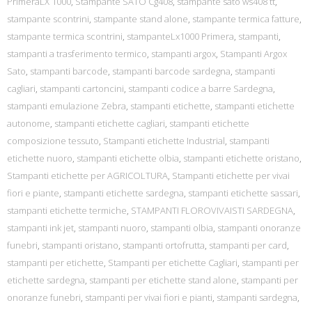
PrimeraLX 1000
,
Stampante SATO Cg408
,
stampante sato ws408 tt
,
stampante scontrini
,
stampante stand alone
,
stampante termica fatture
,
stampante termica scontrini
,
stampanteLx1000 Primera
,
stampanti
,
stampanti a trasferimento termico
,
stampanti argox
,
Stampanti Argox
Sato
,
stampanti barcode
,
stampanti barcode sardegna
,
stampanti
cagliari
,
stampanti cartoncini
,
stampanti codice a barre Sardegna
,
stampanti emulazione Zebra
,
stampanti etichette
,
stampanti etichette
autonome
,
stampanti etichette cagliari
,
stampanti etichette
composizione tessuto
,
Stampanti etichette Industrial
,
stampanti
etichette nuoro
,
stampanti etichette olbia
,
stampanti etichette oristano
,
Stampanti etichette per AGRICOLTURA
,
Stampanti etichette per vivai
fiori e piante
,
stampanti etichette sardegna
,
stampanti etichette sassari
,
stampanti etichette termiche
,
STAMPANTI FLOROVIVAISTI SARDEGNA
,
stampanti ink jet
,
stampanti nuoro
,
stampanti olbia
,
stampanti onoranze
funebri
,
stampanti oristano
,
stampanti ortofrutta
,
stampanti per card
,
stampanti per etichette
,
Stampanti per etichette Cagliari
,
stampanti per
etichette sardegna
,
stampanti per etichette stand alone
,
stampanti per
onoranze funebri
,
stampanti per vivai fiori e pianti
,
stampanti sardegna
,