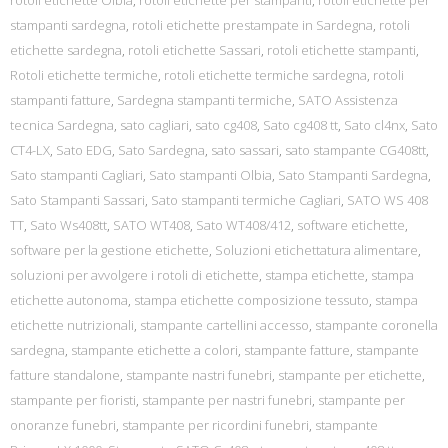
rotoli etichette Olbia
,
rotoli etichette per stampanti
,
rotoli etichette per
stampanti sardegna
,
rotoli etichette prestampate in Sardegna
,
rotoli
etichette sardegna
,
rotoli etichette Sassari
,
rotoli etichette stampanti
,
Rotoli etichette termiche
,
rotoli etichette termiche sardegna
,
rotoli
stampanti fatture
,
Sardegna stampanti termiche
,
SATO Assistenza
tecnica Sardegna
,
sato cagliari
,
sato cg408
,
Sato cg408 tt
,
Sato cl4nx
,
Sato
CT4-LX
,
Sato EDG
,
Sato Sardegna
,
sato sassari
,
sato stampante CG408tt
,
Sato stampanti Cagliari
,
Sato stampanti Olbia
,
Sato Stampanti Sardegna
,
Sato Stampanti Sassari
,
Sato stampanti termiche Cagliari
,
SATO WS 408
TT
,
Sato Ws408tt
,
SATO WT408
,
Sato WT408/412
,
software etichette
,
software per la gestione etichette
,
Soluzioni etichettatura alimentare
,
soluzioni per avvolgere i rotoli di etichette
,
stampa etichette
,
stampa
etichette autonoma
,
stampa etichette composizione tessuto
,
stampa
etichette nutrizionali
,
stampante cartellini accesso
,
stampante coronella
sardegna
,
stampante etichette a colori
,
stampante fatture
,
stampante
fatture standalone
,
stampante nastri funebri
,
stampante per etichette
,
stampante per fioristi
,
stampante per nastri funebri
,
stampante per
onoranze funebri
,
stampante per ricordini funebri
,
stampante