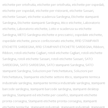
etichette per ortofrutta
,
etichette per ortofrutta
,
etichette per ospedali
,
etichette per ospedali
,
etichette per ristoranti
,
etichette Sassari
,
etichette Sassari
,
etichette scadenza Sardegna
,
Etichette stampanti
Sardegna
,
Etichette stampanti Sardegna
,
ittico etichette
,
Laboratorio
etichette
,
Laboratorio etichette
,
Lotto e scadenza su etichette
Sardegna
,
METO Sardegna etichette e prezzatrici
,
ospedale etichette
,
ospedale etichette
,
pesce confezionato etichette
,
RFID STAMPANTI
ETICHETTE SARDEGNA
,
RFID STAMPANTI ETICHETTE SARDEGNA
,
Ribbon
,
Ribbon
,
rotoli etichette Cagliari
,
rotoli etichette Cagliari
,
rotoli etichette
Sardegna
,
rotoli etichette Sassari
,
rotoli etichette Sassari
,
SATO
SARDEGNA
,
SATO SARDEGNA
,
SATO stampanti Sardegna
,
SATO
stampanti Sardegna
,
Soluzioni per l'etichettatura
,
Soluzioni per
l’etichettatura
,
Stampante etichette settore ittico
,
stampante termica
industriale sardegna
,
stampante termica industriale sardegna
,
stampanti
barcode sardegna
,
stampanti barcode sardegna
,
stampanti desktop
sardegna
,
Stampanti ed etichette per caseifici
,
stampanti etichette
pronta consegna
,
Stampanti etichette pronta consegna
,
stampanti
etichette termiche
,
stampanti industriali
,
stampanti industriali
,
stampanti