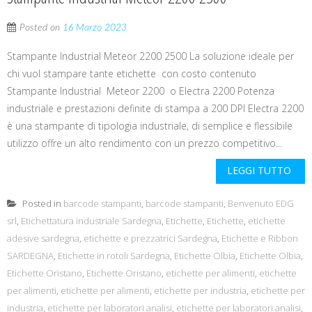
Posted on
16 Marzo 2023
Stampante Industrial Meteor 2200 2500 La soluzione ideale per
chi vuol stampare tante etichette con costo contenuto
Stampante Industrial Meteor 2200 o Electra 2200 Potenza
industriale e prestazioni definite di stampa a 200 DPI Electra 2200
è una stampante di tipologia industriale, di semplice e flessibile
utilizzo offre un alto rendimento con un prezzo competitivo...
LEGGI TUTTO
Posted in
barcode stampanti
,
barcode stampanti
,
Benvenuto EDG
srl
,
Etichettatura industriale Sardegna
,
Etichette
,
Etichette
,
etichette
adesive sardegna
,
etichette e prezzatrici Sardegna
,
Etichette e Ribbon
SARDEGNA
,
Etichette in rotoli Sardegna
,
Etichette Olbia
,
Etichette Olbia
,
Etichette Oristano
,
Etichette Oristano
,
etichette per alimenti
,
etichette
per alimenti
,
etichette per alimenti
,
etichette per industria
,
etichette per
industria
,
etichette per laboratori analisi
,
etichette per laboratori analisi
,