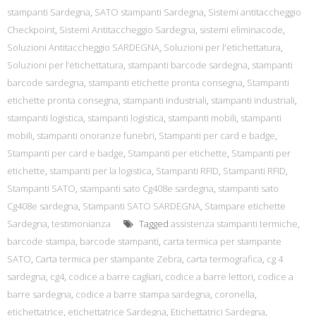
stampanti Sardegna
,
SATO stampanti Sardegna
,
Sistemi antitaccheggio
Checkpoint
,
Sistemi Antitaccheggio Sardegna
,
sistemi eliminacode
,
Soluzioni Antitaccheggio SARDEGNA
,
Soluzioni per l'etichettatura
,
Soluzioni per l’etichettatura
,
stampanti barcode sardegna
,
stampanti
barcode sardegna
,
stampanti etichette pronta consegna
,
Stampanti
etichette pronta consegna
,
stampanti industriali
,
stampanti industriali
,
stampanti logistica
,
stampanti logistica
,
stampanti mobili
,
stampanti
mobili
,
stampanti onoranze funebri
,
Stampanti per card e badge
,
Stampanti per card e badge
,
Stampanti per etichette
,
Stampanti per
etichette
,
stampanti per la logistica
,
Stampanti RFID
,
Stampanti RFID
,
Stampanti SATO
,
stampanti sato Cg408e sardegna
,
stampanti sato
Cg408e sardegna
,
Stampanti SATO SARDEGNA
,
Stampare etichette
Sardegna
,
testimonianza
Tagged
assistenza stampanti termiche
,
barcode stampa
,
barcode stampanti
,
carta termica per stampante
SATO
,
Carta termica per stampante Zebra
,
carta termografica
,
cg 4
sardegna
,
cg4
,
codice a barre cagliari
,
codice a barre lettori
,
codice a
barre sardegna
,
codice a barre stampa sardegna
,
coronella
,
etichettatrice
,
etichettatrice Sardegna
,
Etichettatrici Sardegna
,