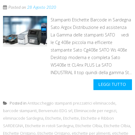
Posted on
28 Agosto 2020
Stampanti Etichette Barcode in Sardegna
Sato Argox Distribuzione ed assistenza
La Gamma delle stampanti SATO vedi
le Cg 408e piccola ma efficiente
stampante Sato Cg408e SATO Ws 408e
Desktop moderna e completa Sato
WS408e tt CL4nx PLUS La SATO
INDUSTRIAL Il top quindi della gamma St...
LEGGI TUTTO
Posted in
Antitaccheggio stampanti prezzatrici eliminacode
,
barcode stampanti
,
Benvenuto EDG srl
,
Eliminacode per negozi
,
eliminacode Sardegna
,
Etichette
,
Etichette
,
Etichette e Ribbon
SARDEGNA
,
Etichette in rotoli Sardegna
,
Etichette Olbia
,
Etichette Olbia
,
Etichette Oristano
,
Etichette Oristano
,
etichette per alimenti
,
etichette