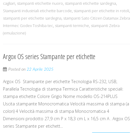
cagliari
,
stampanti etichette nuoro
,
stampanti etichette sardegna
,
Stampanti industriali etichette barcode
,
stampanti per etichette in rotoli
,
stampanti per etichette sardegna
,
stampanti Sato Citizen Datamax Zebra
Intermec Godex Toshiba tec
,
stampanti termiche
,
stampanti Zebra
(emulazione)
Argox OS series Stampante per etichette
Posted on
22 Aprile 2025
Argox OS Stampante per etichette Tecnologia RS-232, USB,
Parallela Tecnologia di stampa Termica Caratteristiche speciali:
stampa etichette Colore Grigio Nome modello OS-214PLUS
Uscita stampante Monocromatica Velocità massima di stampa (a
colori) 4 Velocità massima di stampa Monocromatica 4
Dimensioni prodotto 27,9 cm P x 18,3 cm L x 16,5 cm A . Argox OS
series Stampante per etichett...