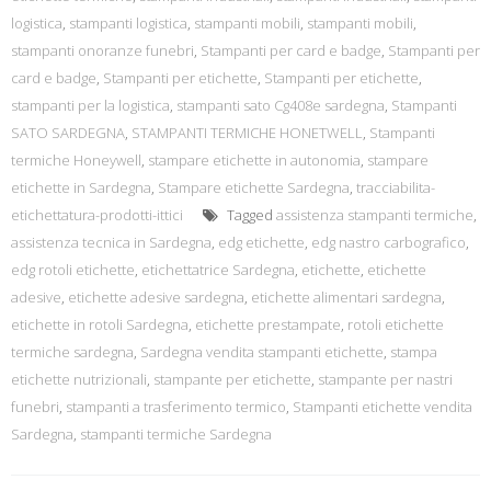
logistica
,
stampanti logistica
,
stampanti mobili
,
stampanti mobili
,
stampanti onoranze funebri
,
Stampanti per card e badge
,
Stampanti per
card e badge
,
Stampanti per etichette
,
Stampanti per etichette
,
stampanti per la logistica
,
stampanti sato Cg408e sardegna
,
Stampanti
SATO SARDEGNA
,
STAMPANTI TERMICHE HONETWELL
,
Stampanti
termiche Honeywell
,
stampare etichette in autonomia
,
stampare
etichette in Sardegna
,
Stampare etichette Sardegna
,
tracciabilita-
etichettatura-prodotti-ittici
Tagged
assistenza stampanti termiche
,
assistenza tecnica in Sardegna
,
edg etichette
,
edg nastro carbografico
,
edg rotoli etichette
,
etichettatrice Sardegna
,
etichette
,
etichette
adesive
,
etichette adesive sardegna
,
etichette alimentari sardegna
,
etichette in rotoli Sardegna
,
etichette prestampate
,
rotoli etichette
termiche sardegna
,
Sardegna vendita stampanti etichette
,
stampa
etichette nutrizionali
,
stampante per etichette
,
stampante per nastri
funebri
,
stampanti a trasferimento termico
,
Stampanti etichette vendita
Sardegna
,
stampanti termiche Sardegna