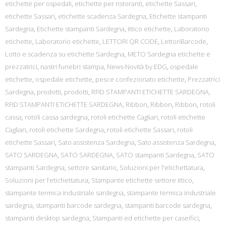
etichette per ospedali
,
etichette per ristoranti
,
etichette Sassari
,
etichette Sassari
,
etichette scadenza Sardegna
,
Etichette stampanti
Sardegna
,
Etichette stampanti Sardegna
,
ittico etichette
,
Laboratorio
etichette
,
Laboratorio etichette
,
LETTORI QR CODE
,
LettoriBarcode
,
Lotto e scadenza su etichette Sardegna
,
METO Sardegna etichette e
prezzatrici
,
nastri funebri stampa
,
News-Novità by EDG
,
ospedale
etichette
,
ospedale etichette
,
pesce confezionato etichette
,
Prezzatrici
Sardegna
,
prodotti
,
prodotti
,
RFID STAMPANTI ETICHETTE SARDEGNA
,
RFID STAMPANTI ETICHETTE SARDEGNA
,
Ribbon
,
Ribbon
,
Ribbon
,
rotoli
cassa
,
rotoli cassa sardegna
,
rotoli etichette Cagliari
,
rotoli etichette
Cagliari
,
rotoli etichette Sardegna
,
rotoli etichette Sassari
,
rotoli
etichette Sassari
,
Sato assistenza Sardegna
,
Sato assistenza Sardegna
,
SATO SARDEGNA
,
SATO SARDEGNA
,
SATO stampanti Sardegna
,
SATO
stampanti Sardegna
,
settore sanitario
,
Soluzioni per l'etichettatura
,
Soluzioni per l’etichettatura
,
Stampante etichette settore ittico
,
stampante termica industriale sardegna
,
stampante termica industriale
sardegna
,
stampanti barcode sardegna
,
stampanti barcode sardegna
,
stampanti desktop sardegna
,
Stampanti ed etichette per caseifici
,