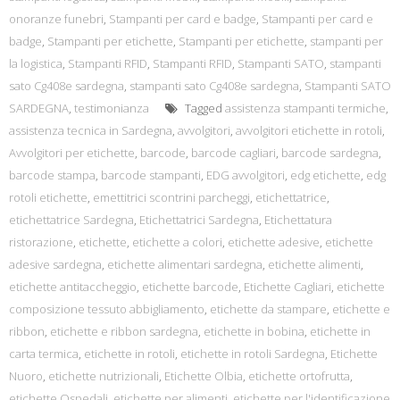
onoranze funebri
,
Stampanti per card e badge
,
Stampanti per card e
badge
,
Stampanti per etichette
,
Stampanti per etichette
,
stampanti per
la logistica
,
Stampanti RFID
,
Stampanti RFID
,
Stampanti SATO
,
stampanti
sato Cg408e sardegna
,
stampanti sato Cg408e sardegna
,
Stampanti SATO
SARDEGNA
,
testimonianza
Tagged
assistenza stampanti termiche
,
assistenza tecnica in Sardegna
,
avvolgitori
,
avvolgitori etichette in rotoli
,
Avvolgitori per etichette
,
barcode
,
barcode cagliari
,
barcode sardegna
,
barcode stampa
,
barcode stampanti
,
EDG avvolgitori
,
edg etichette
,
edg
rotoli etichette
,
emettitrici scontrini parcheggi
,
etichettatrice
,
etichettatrice Sardegna
,
Etichettatrici Sardegna
,
Etichettatura
ristorazione
,
etichette
,
etichette a colori
,
etichette adesive
,
etichette
adesive sardegna
,
etichette alimentari sardegna
,
etichette alimenti
,
etichette antitaccheggio
,
etichette barcode
,
Etichette Cagliari
,
etichette
composizione tessuto abbigliamento
,
etichette da stampare
,
etichette e
ribbon
,
etichette e ribbon sardegna
,
etichette in bobina
,
etichette in
carta termica
,
etichette in rotoli
,
etichette in rotoli Sardegna
,
Etichette
Nuoro
,
etichette nutrizionali
,
Etichette Olbia
,
etichette ortofrutta
,
etichette Ospedali
,
etichette per alimenti
,
etichette per l'identificazione