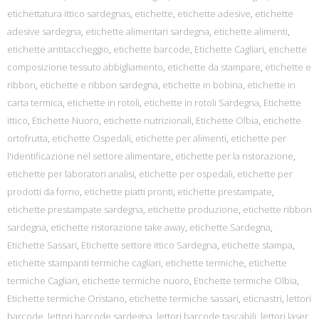
etichettatura ittico sardegnas
,
etichette
,
etichette adesive
,
etichette
adesive sardegna
,
etichette alimentari sardegna
,
etichette alimenti
,
etichette antitaccheggio
,
etichette barcode
,
Etichette Cagliari
,
etichette
composizione tessuto abbigliamento
,
etichette da stampare
,
etichette e
ribbon
,
etichette e ribbon sardegna
,
etichette in bobina
,
etichette in
carta termica
,
etichette in rotoli
,
etichette in rotoli Sardegna
,
Etichette
ittico
,
Etichette Nuoro
,
etichette nutrizionali
,
Etichette Olbia
,
etichette
ortofrutta
,
etichette Ospedali
,
etichette per alimenti
,
etichette per
l'identificazione nel settore alimentare
,
etichette per la ristorazione
,
etichette per laboratori analisi
,
etichette per ospedali
,
etichette per
prodotti da forno
,
etichette piatti pronti
,
etichette prestampate
,
etichette prestampate sardegna
,
etichette produzione
,
etichette ribbon
sardegna
,
etichette ristorazione take away
,
etichette Sardegna
,
Etichette Sassari
,
Etichette settore ittico Sardegna
,
etichette stampa
,
etichette stampanti termiche cagliari
,
etichette termiche
,
etichette
termiche Cagliari
,
etichette termiche nuoro
,
Etichette termiche Olbia
,
Etichette termiche Oristano
,
etichette termiche sassari
,
eticnastri
,
lettori
barcode
,
lettori barcode sardegna
,
lettori barcode tascabili
,
lettori laser
,