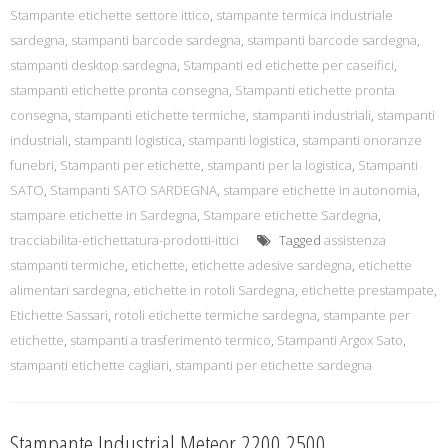
Stampante etichette settore ittico
,
stampante termica industriale
sardegna
,
stampanti barcode sardegna
,
stampanti barcode sardegna
,
stampanti desktop sardegna
,
Stampanti ed etichette per caseifici
,
stampanti etichette pronta consegna
,
Stampanti etichette pronta
consegna
,
stampanti etichette termiche
,
stampanti industriali
,
stampanti
industriali
,
stampanti logistica
,
stampanti logistica
,
stampanti onoranze
funebri
,
Stampanti per etichette
,
stampanti per la logistica
,
Stampanti
SATO
,
Stampanti SATO SARDEGNA
,
stampare etichette in autonomia
,
stampare etichette in Sardegna
,
Stampare etichette Sardegna
,
tracciabilita-etichettatura-prodotti-ittici
Tagged
assistenza
stampanti termiche
,
etichette
,
etichette adesive sardegna
,
etichette
alimentari sardegna
,
etichette in rotoli Sardegna
,
etichette prestampate
,
Etichette Sassari
,
rotoli etichette termiche sardegna
,
stampante per
etichette
,
stampanti a trasferimento termico
,
Stampanti Argox Sato
,
stampanti etichette cagliari
,
stampanti per etichette sardegna
Stampante Industrial Meteor 2200 2500