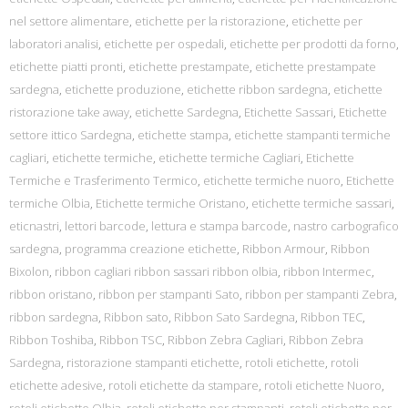
nel settore alimentare
,
etichette per la ristorazione
,
etichette per
laboratori analisi
,
etichette per ospedali
,
etichette per prodotti da forno
,
etichette piatti pronti
,
etichette prestampate
,
etichette prestampate
sardegna
,
etichette produzione
,
etichette ribbon sardegna
,
etichette
ristorazione take away
,
etichette Sardegna
,
Etichette Sassari
,
Etichette
settore ittico Sardegna
,
etichette stampa
,
etichette stampanti termiche
cagliari
,
etichette termiche
,
etichette termiche Cagliari
,
Etichette
Termiche e Trasferimento Termico
,
etichette termiche nuoro
,
Etichette
termiche Olbia
,
Etichette termiche Oristano
,
etichette termiche sassari
,
eticnastri
,
lettori barcode
,
lettura e stampa barcode
,
nastro carbografico
sardegna
,
programma creazione etichette
,
Ribbon Armour
,
Ribbon
Bixolon
,
ribbon cagliari ribbon sassari ribbon olbia
,
ribbon Intermec
,
ribbon oristano
,
ribbon per stampanti Sato
,
ribbon per stampanti Zebra
,
ribbon sardegna
,
Ribbon sato
,
Ribbon Sato Sardegna
,
Ribbon TEC
,
Ribbon Toshiba
,
Ribbon TSC
,
Ribbon Zebra Cagliari
,
Ribbon Zebra
Sardegna
,
ristorazione stampanti etichette
,
rotoli etichette
,
rotoli
etichette adesive
,
rotoli etichette da stampare
,
rotoli etichette Nuoro
,