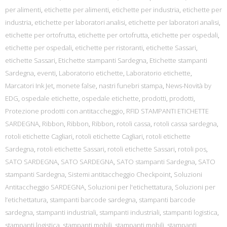
per alimenti
,
etichette per alimenti
,
etichette per industria
,
etichette per
industria
,
etichette per laboratori analisi
,
etichette per laboratori analisi
,
etichette per ortofrutta
,
etichette per ortofrutta
,
etichette per ospedali
,
etichette per ospedali
,
etichette per ristoranti
,
etichette Sassari
,
etichette Sassari
,
Etichette stampanti Sardegna
,
Etichette stampanti
Sardegna
,
eventi
,
Laboratorio etichette
,
Laboratorio etichette
,
Marcatori Ink Jet
,
monete false
,
nastri funebri stampa
,
News-Novità by
EDG
,
ospedale etichette
,
ospedale etichette
,
prodotti
,
prodotti
,
Protezione prodotti con antitaccheggio
,
RFID STAMPANTI ETICHETTE
SARDEGNA
,
Ribbon
,
Ribbon
,
Ribbon
,
rotoli cassa
,
rotoli cassa sardegna
,
rotoli etichette Cagliari
,
rotoli etichette Cagliari
,
rotoli etichette
Sardegna
,
rotoli etichette Sassari
,
rotoli etichette Sassari
,
rotoli pos
,
SATO SARDEGNA
,
SATO SARDEGNA
,
SATO stampanti Sardegna
,
SATO
stampanti Sardegna
,
Sistemi antitaccheggio Checkpoint
,
Soluzioni
Antitaccheggio SARDEGNA
,
Soluzioni per l'etichettatura
,
Soluzioni per
l’etichettatura
,
stampanti barcode sardegna
,
stampanti barcode
sardegna
,
stampanti industriali
,
stampanti industriali
,
stampanti logistica
,
stampanti logistica
,
stampanti mobili
,
stampanti mobili
,
stampanti