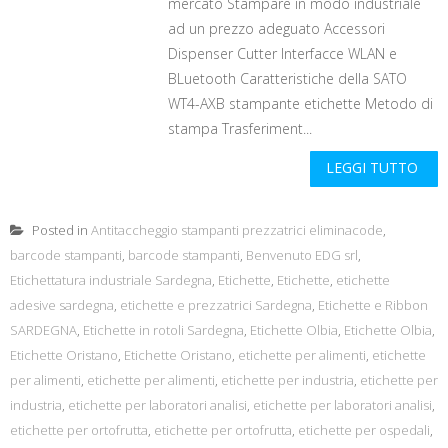
mercato Stampare in modo industriale
ad un prezzo adeguato Accessori
Dispenser Cutter Interfacce WLAN e
BLuetooth Caratteristiche della SATO
WT4-AXB stampante etichette Metodo di
stampa Trasferiment...
LEGGI TUTTO
Posted in
Antitaccheggio stampanti prezzatrici eliminacode
,
barcode stampanti
,
barcode stampanti
,
Benvenuto EDG srl
,
Etichettatura industriale Sardegna
,
Etichette
,
Etichette
,
etichette
adesive sardegna
,
etichette e prezzatrici Sardegna
,
Etichette e Ribbon
SARDEGNA
,
Etichette in rotoli Sardegna
,
Etichette Olbia
,
Etichette Olbia
,
Etichette Oristano
,
Etichette Oristano
,
etichette per alimenti
,
etichette
per alimenti
,
etichette per alimenti
,
etichette per industria
,
etichette per
industria
,
etichette per laboratori analisi
,
etichette per laboratori analisi
,
etichette per ortofrutta
,
etichette per ortofrutta
,
etichette per ospedali
,