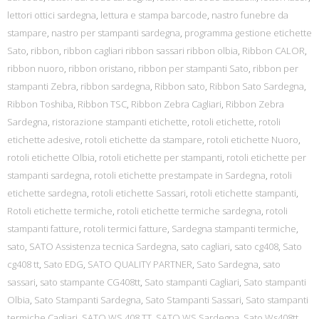
lettori ottici sardegna
,
lettura e stampa barcode
,
nastro funebre da
stampare
,
nastro per stampanti sardegna
,
programma gestione etichette
Sato
,
ribbon
,
ribbon cagliari ribbon sassari ribbon olbia
,
Ribbon CALOR
,
ribbon nuoro
,
ribbon oristano
,
ribbon per stampanti Sato
,
ribbon per
stampanti Zebra
,
ribbon sardegna
,
Ribbon sato
,
Ribbon Sato Sardegna
,
Ribbon Toshiba
,
Ribbon TSC
,
Ribbon Zebra Cagliari
,
Ribbon Zebra
Sardegna
,
ristorazione stampanti etichette
,
rotoli etichette
,
rotoli
etichette adesive
,
rotoli etichette da stampare
,
rotoli etichette Nuoro
,
rotoli etichette Olbia
,
rotoli etichette per stampanti
,
rotoli etichette per
stampanti sardegna
,
rotoli etichette prestampate in Sardegna
,
rotoli
etichette sardegna
,
rotoli etichette Sassari
,
rotoli etichette stampanti
,
Rotoli etichette termiche
,
rotoli etichette termiche sardegna
,
rotoli
stampanti fatture
,
rotoli termici fatture
,
Sardegna stampanti termiche
,
sato
,
SATO Assistenza tecnica Sardegna
,
sato cagliari
,
sato cg408
,
Sato
cg408 tt
,
Sato EDG
,
SATO QUALITY PARTNER
,
Sato Sardegna
,
sato
sassari
,
sato stampante CG408tt
,
Sato stampanti Cagliari
,
Sato stampanti
Olbia
,
Sato Stampanti Sardegna
,
Sato Stampanti Sassari
,
Sato stampanti
termiche Cagliari
,
SATO WS 408 TT
,
SATO WS Sardegna
,
Sato Ws408tt
,