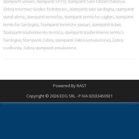
stampanti sassari
,
stampanti SATO
,
stampanti Sato Citizen Datamax
Zebra Intermec Godex Toshiba tec
,
stampanti sato sardegna
,
stampanti
stand alone
,
stampanti termiche
,
stampanti termiche cagliari
,
stampanti
termiche Sardegna
,
Stampanti termiche sassari
,
stampanti ticket
,
Stampanti trasferimento termico
,
stampanti trasferimento termico
Sardegna
,
Stampanti Zebra
,
stampanti Zebra (emulazione)
,
Zebra
confronta
,
Zebra stampanti emulazione
Powered By
RAST
Copyright © 2026
EDG SRL - P.IVA 02033450921