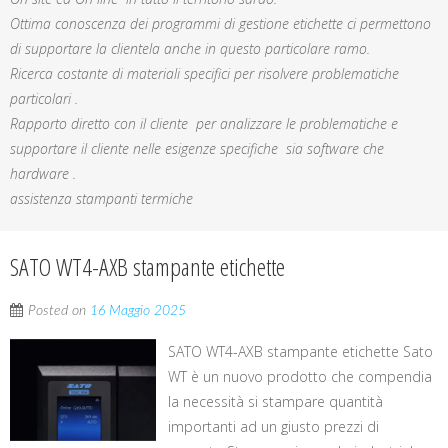
Ottima conoscenza dei programmi di gestione etichette ci permettono
di supportare la clientela anche in questo particolare ramo.
Ricerca costante di materiali specifici per risolvere problematiche
particolari .
Rapporto diretto con il cliente per analizzare le problematiche e
supportare il cliente nelle esigenze specifiche sia software che
hardware .
assistenza stampanti termiche
SATO WT4-AXB stampante etichette
Posted on
16 Maggio 2025
SATO WT4-AXB stampante etichette Sato
WT è un nuovo prodotto che compendia
la necessità si stampare quantità
importanti ad un giusto prezzi di