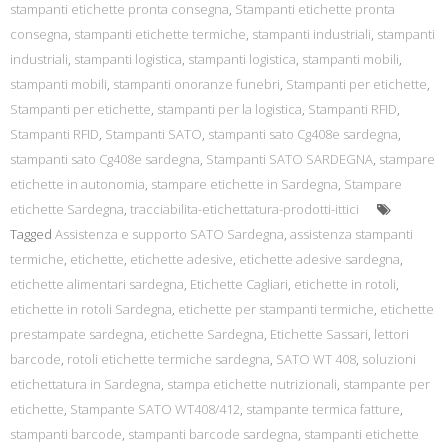
stampanti etichette pronta consegna
,
Stampanti etichette pronta
consegna
,
stampanti etichette termiche
,
stampanti industriali
,
stampanti
industriali
,
stampanti logistica
,
stampanti logistica
,
stampanti mobili
,
stampanti mobili
,
stampanti onoranze funebri
,
Stampanti per etichette
,
Stampanti per etichette
,
stampanti per la logistica
,
Stampanti RFID
,
Stampanti RFID
,
Stampanti SATO
,
stampanti sato Cg408e sardegna
,
stampanti sato Cg408e sardegna
,
Stampanti SATO SARDEGNA
,
stampare
etichette in autonomia
,
stampare etichette in Sardegna
,
Stampare
etichette Sardegna
,
tracciabilita-etichettatura-prodotti-ittici
Tagged
Assistenza e supporto SATO Sardegna
,
assistenza stampanti
termiche
,
etichette
,
etichette adesive
,
etichette adesive sardegna
,
etichette alimentari sardegna
,
Etichette Cagliari
,
etichette in rotoli
,
etichette in rotoli Sardegna
,
etichette per stampanti termiche
,
etichette
prestampate sardegna
,
etichette Sardegna
,
Etichette Sassari
,
lettori
barcode
,
rotoli etichette termiche sardegna
,
SATO WT 408
,
soluzioni
etichettatura in Sardegna
,
stampa etichette nutrizionali
,
stampante per
etichette
,
Stampante SATO WT408/412
,
stampante termica fatture
,
stampanti barcode
,
stampanti barcode sardegna
,
stampanti etichette