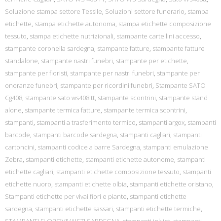
Soluzione stampa settore Tessile
,
Soluzioni settore funerario
,
stampa
etichette
,
stampa etichette autonoma
,
stampa etichette composizione
tessuto
,
stampa etichette nutrizionali
,
stampante cartellini accesso
,
stampante coronella sardegna
,
stampante fatture
,
stampante fatture
standalone
,
stampante nastri funebri
,
stampante per etichette
,
stampante per fioristi
,
stampante per nastri funebri
,
stampante per
onoranze funebri
,
stampante per ricordini funebri
,
Stampante SATO
Cg408
,
stampante sato ws408 tt
,
stampante scontrini
,
stampante stand
alone
,
stampante termica fatture
,
stampante termica scontrini
,
stampanti
,
stampanti a trasferimento termico
,
stampanti argox
,
stampanti
barcode
,
stampanti barcode sardegna
,
stampanti cagliari
,
stampanti
cartoncini
,
stampanti codice a barre Sardegna
,
stampanti emulazione
Zebra
,
stampanti etichette
,
stampanti etichette autonome
,
stampanti
etichette cagliari
,
stampanti etichette composizione tessuto
,
stampanti
etichette nuoro
,
stampanti etichette olbia
,
stampanti etichette oristano
,
Stampanti etichette per vivai fiori e piante
,
stampanti etichette
sardegna
,
stampanti etichette sassari
,
stampanti etichette termiche
,