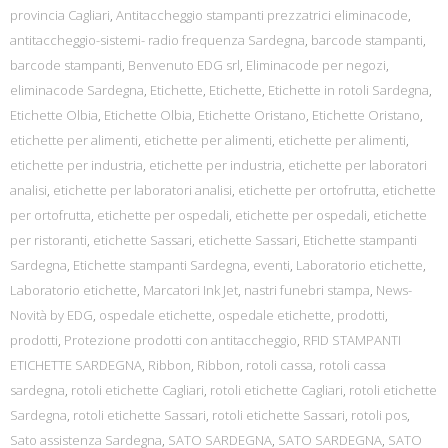
provincia Cagliari
,
Antitaccheggio stampanti prezzatrici eliminacode
,
antitaccheggio-sistemi- radio frequenza Sardegna
,
barcode stampanti
,
barcode stampanti
,
Benvenuto EDG srl
,
Eliminacode per negozi
,
eliminacode Sardegna
,
Etichette
,
Etichette
,
Etichette in rotoli Sardegna
,
Etichette Olbia
,
Etichette Olbia
,
Etichette Oristano
,
Etichette Oristano
,
etichette per alimenti
,
etichette per alimenti
,
etichette per alimenti
,
etichette per industria
,
etichette per industria
,
etichette per laboratori
analisi
,
etichette per laboratori analisi
,
etichette per ortofrutta
,
etichette
per ortofrutta
,
etichette per ospedali
,
etichette per ospedali
,
etichette
per ristoranti
,
etichette Sassari
,
etichette Sassari
,
Etichette stampanti
Sardegna
,
Etichette stampanti Sardegna
,
eventi
,
Laboratorio etichette
,
Laboratorio etichette
,
Marcatori Ink Jet
,
nastri funebri stampa
,
News-
Novità by EDG
,
ospedale etichette
,
ospedale etichette
,
prodotti
,
prodotti
,
Protezione prodotti con antitaccheggio
,
RFID STAMPANTI
ETICHETTE SARDEGNA
,
Ribbon
,
Ribbon
,
rotoli cassa
,
rotoli cassa
sardegna
,
rotoli etichette Cagliari
,
rotoli etichette Cagliari
,
rotoli etichette
Sardegna
,
rotoli etichette Sassari
,
rotoli etichette Sassari
,
rotoli pos
,
Sato assistenza Sardegna
,
SATO SARDEGNA
,
SATO SARDEGNA
,
SATO