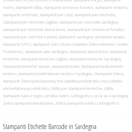
STAMPANTI FLOROVIVAISTI SARDEGNA
,
stampanti ink jet
,
stampanti
nuoro
,
stampanti olbia
,
stampanti onoranze funebri
,
stampanti oristano
,
stampanti ortofrutta
,
stampanti per card
,
stampanti per etichette
,
Stampanti per etichette Cagliari
,
stampanti per etichette sardegna
,
stampanti per etichette stand alone
,
stampanti per onoranze funebri
,
stampanti per vivai fiori e pianti
,
stampanti sardegna
,
stampanti sassari
,
stampanti SATO
,
stampanti Sato Citizen Datamax Zebra Intermec Godex
Toshiba tec
,
stampanti sato sardegna
,
stampanti stand alone
,
stampanti
termiche
,
stampanti termiche cagliari
,
stampanti termiche Sardegna
,
Stampanti termiche sassari
,
stampanti ticket
,
Stampanti trasferimento
termico
,
stampanti trasferimento termico Sardegna
,
Stampanti Zebra
,
stampanti Zebra (emulazione)
,
tracciabilità prodotti ittici
,
tracciabilita-
etichettatura-prodotti-ittici
,
Utility per stampanti termiche
,
Utility
stampanti Sato e Argox
,
vendita nastro carbografico
,
ws 4
,
ws 4 sardegna
,
Zebra stampanti emulazione
,
Zebra stampanti nastro carbografico
Stampanti Etichette Barcode in Sardegna