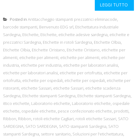
LEGGI TUTTO
Posted in
Antitaccheggio stampanti prezzatrici eliminacode
,
barcode stampanti
,
Benvenuto EDG srl
,
Etichettatura industriale
Sardegna
,
Etichette
,
Etichette
,
etichette adesive sardegna
,
etichette e
prezzatrici Sardegna
,
Etichette in rotoli Sardegna
,
Etichette Olbia
,
Etichette Olbia
,
Etichette Oristano
,
Etichette Oristano
,
etichette per
alimenti
,
etichette per alimenti
,
etichette per alimenti
,
etichette per
industria
,
etichette per industria
,
etichette per laboratori analisi
,
etichette per laboratori analisi
,
etichette per ortofrutta
,
etichette per
ortofrutta
,
etichette per ospedali
,
etichette per ospedali
,
etichette per
ristoranti
,
etichette Sassari
,
etichette Sassari
,
etichette scadenza
Sardegna
,
Etichette stampanti Sardegna
,
Etichette stampanti Sardegna
,
ittico etichette
,
Laboratorio etichette
,
Laboratorio etichette
,
ospedale
etichette
,
ospedale etichette
,
pesce confezionato etichette
,
prodotti
,
Ribbon
,
Ribbon
,
rotoli etichette Cagliari
,
rotoli etichette Sassari
,
SATO
SARDEGNA
,
SATO SARDEGNA
,
SATO stampanti Sardegna
,
SATO
stampanti Sardegna
,
settore sanitario
,
Soluzioni per l'etichettatura
,