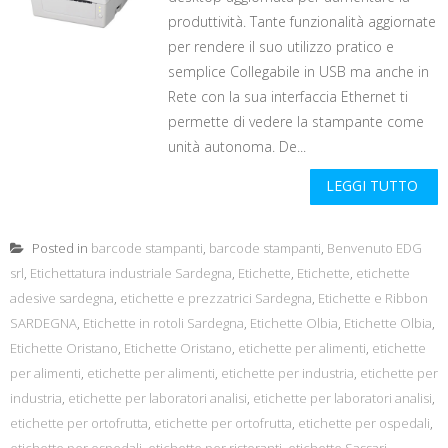
produttività. Tante funzionalità aggiornate
per rendere il suo utilizzo pratico e
semplice Collegabile in USB ma anche in
Rete con la sua interfaccia Ethernet ti
permette di vedere la stampante come
unità autonoma. De...
LEGGI TUTTO
Posted in
barcode stampanti
,
barcode stampanti
,
Benvenuto EDG
srl
,
Etichettatura industriale Sardegna
,
Etichette
,
Etichette
,
etichette
adesive sardegna
,
etichette e prezzatrici Sardegna
,
Etichette e Ribbon
SARDEGNA
,
Etichette in rotoli Sardegna
,
Etichette Olbia
,
Etichette Olbia
,
Etichette Oristano
,
Etichette Oristano
,
etichette per alimenti
,
etichette
per alimenti
,
etichette per alimenti
,
etichette per industria
,
etichette per
industria
,
etichette per laboratori analisi
,
etichette per laboratori analisi
,
etichette per ortofrutta
,
etichette per ortofrutta
,
etichette per ospedali
,