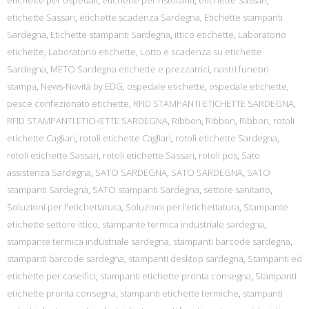
etichette per ospedali
,
etichette per ristoranti
,
etichette Sassari
,
etichette Sassari
,
etichette scadenza Sardegna
,
Etichette stampanti
Sardegna
,
Etichette stampanti Sardegna
,
ittico etichette
,
Laboratorio
etichette
,
Laboratorio etichette
,
Lotto e scadenza su etichette
Sardegna
,
METO Sardegna etichette e prezzatrici
,
nastri funebri
stampa
,
News-Novità by EDG
,
ospedale etichette
,
ospedale etichette
,
pesce confezionato etichette
,
RFID STAMPANTI ETICHETTE SARDEGNA
,
RFID STAMPANTI ETICHETTE SARDEGNA
,
Ribbon
,
Ribbon
,
Ribbon
,
rotoli
etichette Cagliari
,
rotoli etichette Cagliari
,
rotoli etichette Sardegna
,
rotoli etichette Sassari
,
rotoli etichette Sassari
,
rotoli pos
,
Sato
assistenza Sardegna
,
SATO SARDEGNA
,
SATO SARDEGNA
,
SATO
stampanti Sardegna
,
SATO stampanti Sardegna
,
settore sanitario
,
Soluzioni per l'etichettatura
,
Soluzioni per l’etichettatura
,
Stampante
etichette settore ittico
,
stampante termica industriale sardegna
,
stampante termica industriale sardegna
,
stampanti barcode sardegna
,
stampanti barcode sardegna
,
stampanti desktop sardegna
,
Stampanti ed
etichette per caseifici
,
stampanti etichette pronta consegna
,
Stampanti
etichette pronta consegna
,
stampanti etichette termiche
,
stampanti