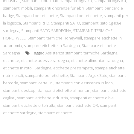
industriali
,
stampanti industriali
,
stampanti logistica
,
stampanti logistica
,
stampanti mobili
,
stampanti onoranze funebri
,
Stampanti per card e
badge
,
Stampanti per etichette
,
Stampanti per etichette
,
stampanti per
la logistica
,
Stampanti RFID
,
Stampanti SATO
,
stampanti sato Cg408e
sardegna
,
Stampanti SATO SARDEGNA
,
STAMPANTI TERMICHE
HONETWELL
,
Stampanti termiche Honeywell
,
stampare etichette in
autonomia
,
stampare etichette in Sardegna
,
Stampare etichette
Sardegna
Tagged
Assistenza stampanti termiche Sardegna
,
etichette
,
etichette adesive sardegna
,
etichette alimentari sardegna
,
etichette in rotoli Sardegna
,
etichette prestampate
,
stampa etichette
nutrizionali
,
stampante per etichette
,
Stampanti Argox Sato
,
stampanti
barcode
,
stampanti cartellini
,
stampanti con assistenza in loco
,
stampanti desktop
,
stampanti etichette alimentari
,
stampanti etichette
cagliari
,
stampanti etichette industria
,
stampanti etichette olbia
,
stampanti etichette ortofrutta
,
stampanti etichette QR
,
stampanti
etichette sardegna
,
stampare etichette