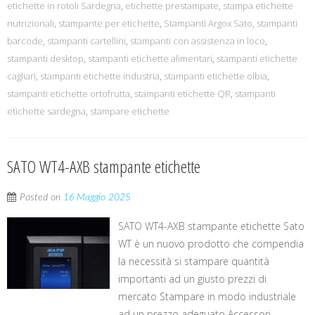
etichette in rotoli Sardegna
,
etichette prestampate
,
stampa etichette
nutrizionali
,
stampante per etichette
,
Stampanti Argox Sato
,
stampanti
barcode
,
stampanti cartellini
,
stampanti con assistenza in loco
,
stampanti desktop
,
stampanti etichette alimentari
,
stampanti etichette
cagliari
,
stampanti etichette industria
,
stampanti etichette olbia
,
stampanti etichette ortofrutta
,
stampanti etichette QR
,
stampanti
etichette sardegna
,
stampare etichette
SATO WT4-AXB stampante etichette
Posted on
16 Maggio 2025
SATO WT4-AXB stampante etichette Sato
WT è un nuovo prodotto che compendia
la necessità si stampare quantità
importanti ad un giusto prezzi di
mercato Stampare in modo industriale
ad un prezzo adeguato Accessori