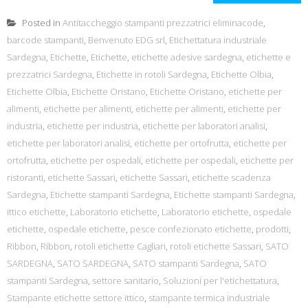
Posted in
Antitaccheggio stampanti prezzatrici eliminacode
,
barcode stampanti
,
Benvenuto EDG srl
,
Etichettatura industriale
Sardegna
,
Etichette
,
Etichette
,
etichette adesive sardegna
,
etichette e
prezzatrici Sardegna
,
Etichette in rotoli Sardegna
,
Etichette Olbia
,
Etichette Olbia
,
Etichette Oristano
,
Etichette Oristano
,
etichette per
alimenti
,
etichette per alimenti
,
etichette per alimenti
,
etichette per
industria
,
etichette per industria
,
etichette per laboratori analisi
,
etichette per laboratori analisi
,
etichette per ortofrutta
,
etichette per
ortofrutta
,
etichette per ospedali
,
etichette per ospedali
,
etichette per
ristoranti
,
etichette Sassari
,
etichette Sassari
,
etichette scadenza
Sardegna
,
Etichette stampanti Sardegna
,
Etichette stampanti Sardegna
,
ittico etichette
,
Laboratorio etichette
,
Laboratorio etichette
,
ospedale
etichette
,
ospedale etichette
,
pesce confezionato etichette
,
prodotti
,
Ribbon
,
Ribbon
,
rotoli etichette Cagliari
,
rotoli etichette Sassari
,
SATO
SARDEGNA
,
SATO SARDEGNA
,
SATO stampanti Sardegna
,
SATO
stampanti Sardegna
,
settore sanitario
,
Soluzioni per l'etichettatura
,
Stampante etichette settore ittico
,
stampante termica industriale