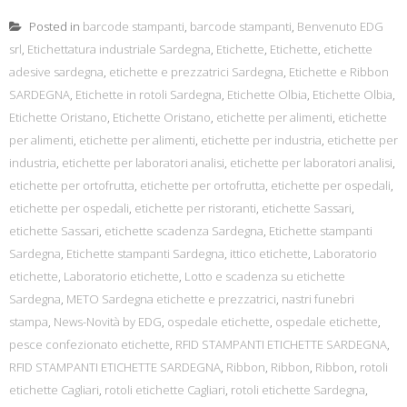
Posted in
barcode stampanti
,
barcode stampanti
,
Benvenuto EDG
srl
,
Etichettatura industriale Sardegna
,
Etichette
,
Etichette
,
etichette
adesive sardegna
,
etichette e prezzatrici Sardegna
,
Etichette e Ribbon
SARDEGNA
,
Etichette in rotoli Sardegna
,
Etichette Olbia
,
Etichette Olbia
,
Etichette Oristano
,
Etichette Oristano
,
etichette per alimenti
,
etichette
per alimenti
,
etichette per alimenti
,
etichette per industria
,
etichette per
industria
,
etichette per laboratori analisi
,
etichette per laboratori analisi
,
etichette per ortofrutta
,
etichette per ortofrutta
,
etichette per ospedali
,
etichette per ospedali
,
etichette per ristoranti
,
etichette Sassari
,
etichette Sassari
,
etichette scadenza Sardegna
,
Etichette stampanti
Sardegna
,
Etichette stampanti Sardegna
,
ittico etichette
,
Laboratorio
etichette
,
Laboratorio etichette
,
Lotto e scadenza su etichette
Sardegna
,
METO Sardegna etichette e prezzatrici
,
nastri funebri
stampa
,
News-Novità by EDG
,
ospedale etichette
,
ospedale etichette
,
pesce confezionato etichette
,
RFID STAMPANTI ETICHETTE SARDEGNA
,
RFID STAMPANTI ETICHETTE SARDEGNA
,
Ribbon
,
Ribbon
,
Ribbon
,
rotoli
etichette Cagliari
,
rotoli etichette Cagliari
,
rotoli etichette Sardegna
,