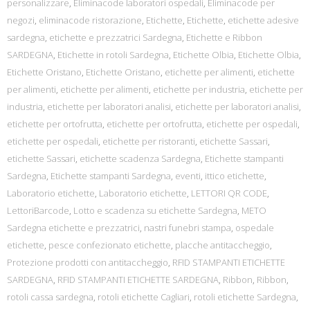
personalizzare
,
Eliminacode laboratori ospedali
,
Eliminacode per
negozi
,
eliminacode ristorazione
,
Etichette
,
Etichette
,
etichette adesive
sardegna
,
etichette e prezzatrici Sardegna
,
Etichette e Ribbon
SARDEGNA
,
Etichette in rotoli Sardegna
,
Etichette Olbia
,
Etichette Olbia
,
Etichette Oristano
,
Etichette Oristano
,
etichette per alimenti
,
etichette
per alimenti
,
etichette per alimenti
,
etichette per industria
,
etichette per
industria
,
etichette per laboratori analisi
,
etichette per laboratori analisi
,
etichette per ortofrutta
,
etichette per ortofrutta
,
etichette per ospedali
,
etichette per ospedali
,
etichette per ristoranti
,
etichette Sassari
,
etichette Sassari
,
etichette scadenza Sardegna
,
Etichette stampanti
Sardegna
,
Etichette stampanti Sardegna
,
eventi
,
ittico etichette
,
Laboratorio etichette
,
Laboratorio etichette
,
LETTORI QR CODE
,
LettoriBarcode
,
Lotto e scadenza su etichette Sardegna
,
METO
Sardegna etichette e prezzatrici
,
nastri funebri stampa
,
ospedale
etichette
,
pesce confezionato etichette
,
placche antitaccheggio
,
Protezione prodotti con antitaccheggio
,
RFID STAMPANTI ETICHETTE
SARDEGNA
,
RFID STAMPANTI ETICHETTE SARDEGNA
,
Ribbon
,
Ribbon
,
rotoli cassa sardegna
,
rotoli etichette Cagliari
,
rotoli etichette Sardegna
,