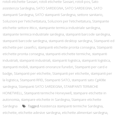
rotoli etichette Sassari
,
rotoli etichette Sassari
,
rotoli pos
,
Sato
assistenza Sardegna
,
SATO SARDEGNA
,
SATO SARDEGNA
,
SATO
stampanti Sardegna
,
SATO stampanti Sardegna
,
settore sanitario
,
Soluzioni per l'etichettatura
,
Soluzioni per l’etichettatura
,
Stampante
etichette settore ittico
,
stampante termica industriale sardegna
,
stampante termica industriale sardegna
,
stampanti barcode sardegna
,
stampanti barcode sardegna
,
stampanti desktop sardegna
,
Stampanti ed
etichette per caseifici
,
stampanti etichette pronta consegna
,
Stampanti
etichette pronta consegna
,
stampanti etichette termiche
,
stampanti
industriali
,
stampanti industriali
,
stampanti logistica
,
stampanti logistica
,
stampanti mobili
,
stampanti onoranze funebri
,
Stampanti per card e
badge
,
Stampanti per etichette
,
Stampanti per etichette
,
stampanti per
la logistica
,
Stampanti RFID
,
Stampanti SATO
,
stampanti sato Cg408e
sardegna
,
Stampanti SATO SARDEGNA
,
STAMPANTI TERMICHE
HONETWELL
,
Stampanti termiche Honeywell
,
stampare etichette in
autonomia
,
stampare etichette in Sardegna
,
Stampare etichette
Sardegna
Tagged
Assistenza stampanti termiche Sardegna
,
etichette
,
etichette adesive sardegna
,
etichette alimentari sardegna
,