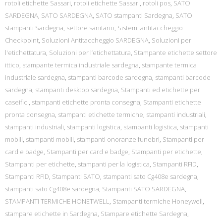
rotoli etichette Sassari
,
rotoli etichette Sassari
,
rotoli pos
,
SATO
SARDEGNA
,
SATO SARDEGNA
,
SATO stampanti Sardegna
,
SATO
stampanti Sardegna
,
settore sanitario
,
Sistemi antitaccheggio
Checkpoint
,
Soluzioni Antitaccheggio SARDEGNA
,
Soluzioni per
l'etichettatura
,
Soluzioni per l’etichettatura
,
Stampante etichette settore
ittico
,
stampante termica industriale sardegna
,
stampante termica
industriale sardegna
,
stampanti barcode sardegna
,
stampanti barcode
sardegna
,
stampanti desktop sardegna
,
Stampanti ed etichette per
caseifici
,
stampanti etichette pronta consegna
,
Stampanti etichette
pronta consegna
,
stampanti etichette termiche
,
stampanti industriali
,
stampanti industriali
,
stampanti logistica
,
stampanti logistica
,
stampanti
mobili
,
stampanti mobili
,
stampanti onoranze funebri
,
Stampanti per
card e badge
,
Stampanti per card e badge
,
Stampanti per etichette
,
Stampanti per etichette
,
stampanti per la logistica
,
Stampanti RFID
,
Stampanti RFID
,
Stampanti SATO
,
stampanti sato Cg408e sardegna
,
stampanti sato Cg408e sardegna
,
Stampanti SATO SARDEGNA
,
STAMPANTI TERMICHE HONETWELL
,
Stampanti termiche Honeywell
,
stampare etichette in Sardegna
,
Stampare etichette Sardegna
,