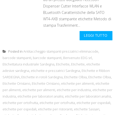
Dispenser Cutter Interfacce WLAN e
BLuetooth Caratteristiche della SATO
WT4-AXB stampante etichette Metodo di
stampa Trasferiment...
LEGGI TUTTO
Posted in
Antitaccheggio stampanti prezzatrici eliminacode
,
barcode stampanti
,
barcode stampanti
,
Benvenuto EDG srl
,
Etichettatura industriale Sardegna
,
Etichette
,
Etichette
,
etichette
adesive sardegna
,
etichette e prezzatrici Sardegna
,
Etichette e Ribbon
SARDEGNA
,
Etichette in rotoli Sardegna
,
Etichette Olbia
,
Etichette Olbia
,
Etichette Oristano
,
Etichette Oristano
,
etichette per alimenti
,
etichette
per alimenti
,
etichette per alimenti
,
etichette per industria
,
etichette per
industria
,
etichette per laboratori analisi
,
etichette per laboratori analisi
,
etichette per ortofrutta
,
etichette per ortofrutta
,
etichette per ospedali
,
etichette per ospedali
,
etichette per ristoranti
,
etichette Sassari
,