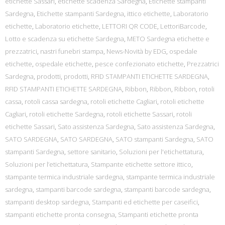
etichette Sassari
,
etichette scadenza Sardegna
,
Etichette stampanti
Sardegna
,
Etichette stampanti Sardegna
,
ittico etichette
,
Laboratorio
etichette
,
Laboratorio etichette
,
LETTORI QR CODE
,
LettoriBarcode
,
Lotto e scadenza su etichette Sardegna
,
METO Sardegna etichette e
prezzatrici
,
nastri funebri stampa
,
News-Novità by EDG
,
ospedale
etichette
,
ospedale etichette
,
pesce confezionato etichette
,
Prezzatrici
Sardegna
,
prodotti
,
prodotti
,
RFID STAMPANTI ETICHETTE SARDEGNA
,
RFID STAMPANTI ETICHETTE SARDEGNA
,
Ribbon
,
Ribbon
,
Ribbon
,
rotoli
cassa
,
rotoli cassa sardegna
,
rotoli etichette Cagliari
,
rotoli etichette
Cagliari
,
rotoli etichette Sardegna
,
rotoli etichette Sassari
,
rotoli
etichette Sassari
,
Sato assistenza Sardegna
,
Sato assistenza Sardegna
,
SATO SARDEGNA
,
SATO SARDEGNA
,
SATO stampanti Sardegna
,
SATO
stampanti Sardegna
,
settore sanitario
,
Soluzioni per l'etichettatura
,
Soluzioni per l’etichettatura
,
Stampante etichette settore ittico
,
stampante termica industriale sardegna
,
stampante termica industriale
sardegna
,
stampanti barcode sardegna
,
stampanti barcode sardegna
,
stampanti desktop sardegna
,
Stampanti ed etichette per caseifici
,
stampanti etichette pronta consegna
,
Stampanti etichette pronta