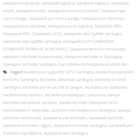
stampanti industriali
,
stampanti logistica
,
stampanti logistica
,
stampanti
mobili
,
stampanti mobili
,
stampanti onoranze funebri
,
Stampanti per
card e badge
,
Stampanti per card e badge
,
Stampanti per etichette
,
Stampanti per etichette
,
stampanti per la logistica
,
Stampanti RFID
,
Stampanti RFID
,
Stampanti SATO
,
stampanti sato Cg408e sardegna
,
stampanti sato Cg408e sardegna
,
Stampanti SATO SARDEGNA
,
STAMPANTI TERMICHE HONETWELL
,
Stampanti termiche Honeywell
,
stampare etichette in autonomia
,
stampare etichette in Sardegna
,
Stampare etichette Sardegna
,
tracciabilita-etichettatura-prodotti-ittici
Tagged
Assistenza e supporto SATO Sardegna
,
Assistenza stampanti
termiche Sardegna
,
etichette alimentari sardegna
,
etichette in rotoli
Sardegna
,
etichette per le sacche di sangue
,
etichette per stampanti
trasferimento termico
,
etichette prestampate
,
Soluzione stampa
etichette nel settore sanitario. Sanità etichette.Stampanti SATO
etichettatura in ospedale.
,
soluzioni etichettatura in Sardegna
,
stampa
etichette nutrizionali
,
stampante per etichette
,
stampanti barcode
,
stampanti etichette cagliari
,
stampanti etichette sardegna
,
stampanti per
il settore ospedaliero
,
stampanti sato sardegna