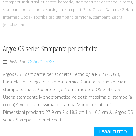
Stampanti industriali etichette barcode
,
stampanti per etichette in rotoli
,
stampanti per etichette sardegna
,
stampanti Sato Citizen Datamax Zebra
Intermec Godex Toshiba tec
,
stampanti termiche
,
stampanti Zebra
(emulazione)
Argox OS series Stampante per etichette
Posted on
22 Aprile 2025
Argox OS Stampante per etichette Tecnologia RS-232, USB,
Parallela Tecnologia di stampa Termica Caratteristiche speciali:
stampa etichette Colore Grigio Nome modello OS-214PLUS
Uscita stampante Monocromatica Velocità massima di stampa (a
colori) 4 Velocità massima di stampa Monocromatica 4
Dimensioni prodotto 27,9 cm P x 18,3 cm L x 16,5 cm A . Argox OS
series Stampante per etichett...
LEGGI TUTTO