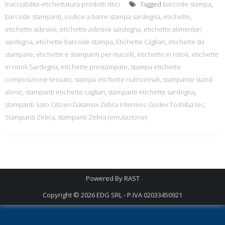
tracciabilita-etichettatura-prodotti-ittici
Tagged
barcode stampa
,
barcode stampanti
,
codice a barre stampa sardegna
,
etichette
,
etichette adesive
,
etichette adesive sardegna
,
etichette alimentari
sardegna
,
etichette barcode stampa
,
Etichette Cagliari
,
etichette da
stampare
,
etichette e stampanti per macelli
,
etichette in rotoli
,
etichette
in rotoli Sardegna
,
etichette prestampate
,
stampa etichette
composizione tessuto
,
stampa etichette nutrizionali
,
stampante stand
alone
,
stampanti etichette cagliari
,
stampanti etichette sardegna
,
stampanti Sato Citizen Datamax Zebra Intermec Godex Toshiba tec
,
Stampanti Zebra
,
stampanti Zebra (emulazione)
Powered By
RAST
Copyright © 2026
EDG SRL - P.IVA 02033450921