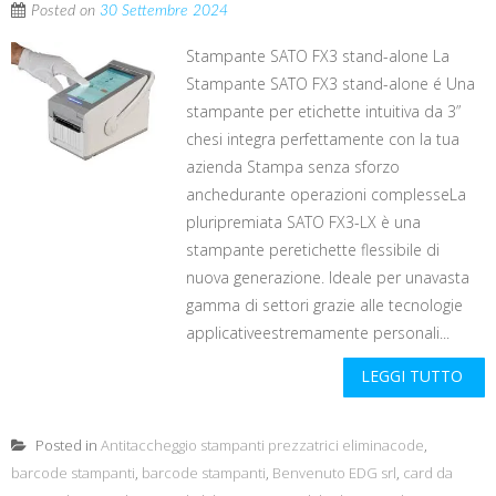
Posted on
30 Settembre 2024
Stampante SATO FX3 stand-alone La
Stampante SATO FX3 stand-alone é Una
stampante per etichette intuitiva da 3”
chesi integra perfettamente con la tua
azienda Stampa senza sforzo
anchedurante operazioni complesseLa
pluripremiata SATO FX3-LX è una
stampante peretichette flessibile di
nuova generazione. Ideale per unavasta
gamma di settori grazie alle tecnologie
applicativeestremamente personali...
LEGGI TUTTO
Posted in
Antitaccheggio stampanti prezzatrici eliminacode
,
barcode stampanti
,
barcode stampanti
,
Benvenuto EDG srl
,
card da