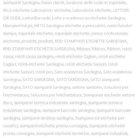
stampanti Sardegna
,
flusso clienti
,
Gestione delle code in ospedale
,
ittico etichette
,
Laboratorio etichette
,
Laboratorio etichette
,
LETTORI
QR CODE
,
LettoriBarcode
,
Lotto e scadenza su etichette Sardegna
,
Marcatori Ink Jet
,
METO Sardegna etichette e prezzatrici
,
nastri funebri
stampa
,
ospedale etichette
,
ospedale etichette
,
pesce confezionato
etichette
,
prodotti
,
prodotti
,
RFID STAMPANTI ETICHETTE SARDEGNA
,
RFID STAMPANTI ETICHETTE SARDEGNA
,
Ribbon
,
Ribbon
,
Ribbon
,
rotoli
cassa
,
rotoli cassa sardegna
,
rotoli etichette Cagliari
,
rotoli etichette
Cagliari
,
rotoli etichette Sardegna
,
rotoli etichette Sassari
,
rotoli
etichette Sassari
,
rotoli pos
,
Sato assistenza Sardegna
,
Sato assistenza
Sardegna
,
SATO SARDEGNA
,
SATO SARDEGNA
,
SATO stampanti
Sardegna
,
SATO stampanti Sardegna
,
settore sanitario
,
Soluzioni per
l'etichettatura
,
Soluzioni per l’etichettatura
,
Stampante etichette settore
ittico
,
stampante termica industriale sardegna
,
stampante termica
industriale sardegna
,
stampanti barcode sardegna
,
stampanti barcode
sardegna
,
stampanti desktop sardegna
,
Stampanti ed etichette per
caseifici
,
stampanti etichette pronta consegna
,
Stampanti etichette
pronta consegna
,
stampanti etichette termiche
,
stampanti industriali
,