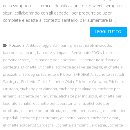
nello sviluppo di sistemi di identificazione dei pazienti semplici e
sicuri, collaborando con gli ospedali per produrre soluzioni
complete e adatte al contesto sanitario, per aumentare la ...
LEGGI TUTTO
Posted in
Antitaccheggio stampanti prezzatrici eliminacode
,
barcode stampanti
,
barcode stampanti
,
Benvenuto EDG srl
,
card da
personalizzare
,
Eliminacode per laboratori
,
Etichettatura industriale
Sardegna
,
Etichette
,
Etichette
,
etichette adesive sardegna
,
etichette e
prezzatrici Sardegna
,
Etichette e Ribbon SARDEGNA
,
Etichette in rotoli
Sardegna
,
Etichette Olbia
,
Etichette Olbia
,
Etichette Oristano
,
Etichette
Oristano
,
etichette per alimenti
,
etichette per alimenti
,
etichette per
alimenti
,
etichette per industria
,
etichette per industria
,
etichette per
laboratori analisi
,
etichette per laboratori analisi
,
etichette per
ortofrutta
,
etichette per ortofrutta
,
etichette per ospedali
,
etichette per
ospedali
,
etichette per ristoranti
,
etichette Sassari
,
etichette Sassari
,
etichette scadenza Sardegna
,
Etichette stampanti Sardegna
,
Etichette