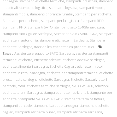
consegna
,
stampanti etichette termiche
,
stampanti industriali
,
stampanti
industriali
,
stampanti logistica
,
stampanti logistica
,
stampanti mobili
,
stampanti mobili
,
stampanti onoranze funebri
,
Stampanti per etichette
,
Stampanti per etichette
,
stampanti per la logistica
,
Stampanti RFID
,
Stampanti RFID
,
Stampanti SATO
,
stampanti sato Cg408e sardegna
,
stampanti sato Cg408e sardegna
,
Stampanti SATO SARDEGNA
,
stampare
etichette in autonomia
,
stampare etichette in Sardegna
,
Stampare
etichette Sardegna
,
tracciabilita-etichettatura-prodotti-ittici
Tagged
Assistenza e supporto SATO Sardegna
,
assistenza stampanti
termiche
,
etichette
,
etichette adesive
,
etichette adesive sardegna
,
etichette alimentari sardegna
,
Etichette Cagliari
,
etichette in rotoli
,
etichette in rotoli Sardegna
,
etichette per stampanti termiche
,
etichette
prestampate sardegna
,
etichette Sardegna
,
Etichette Sassari
,
lettori
barcode
,
rotoli etichette termiche sardegna
,
SATO WT 408
,
soluzioni
etichettatura in Sardegna
,
stampa etichette nutrizionali
,
stampante per
etichette
,
Stampante SATO WT408/412
,
stampante termica fatture
,
stampanti barcode
,
stampanti barcode sardegna
,
stampanti etichette
cagliari
,
stampanti etichette nuoro
,
stampanti etichette sardegna
,