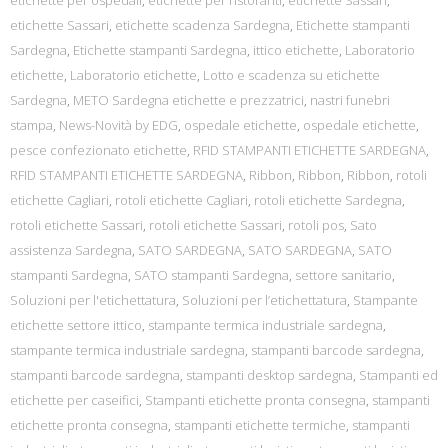
etichette per ospedali
,
etichette per ristoranti
,
etichette Sassari
,
etichette Sassari
,
etichette scadenza Sardegna
,
Etichette stampanti
Sardegna
,
Etichette stampanti Sardegna
,
ittico etichette
,
Laboratorio
etichette
,
Laboratorio etichette
,
Lotto e scadenza su etichette
Sardegna
,
METO Sardegna etichette e prezzatrici
,
nastri funebri
stampa
,
News-Novità by EDG
,
ospedale etichette
,
ospedale etichette
,
pesce confezionato etichette
,
RFID STAMPANTI ETICHETTE SARDEGNA
,
RFID STAMPANTI ETICHETTE SARDEGNA
,
Ribbon
,
Ribbon
,
Ribbon
,
rotoli
etichette Cagliari
,
rotoli etichette Cagliari
,
rotoli etichette Sardegna
,
rotoli etichette Sassari
,
rotoli etichette Sassari
,
rotoli pos
,
Sato
assistenza Sardegna
,
SATO SARDEGNA
,
SATO SARDEGNA
,
SATO
stampanti Sardegna
,
SATO stampanti Sardegna
,
settore sanitario
,
Soluzioni per l'etichettatura
,
Soluzioni per l’etichettatura
,
Stampante
etichette settore ittico
,
stampante termica industriale sardegna
,
stampante termica industriale sardegna
,
stampanti barcode sardegna
,
stampanti barcode sardegna
,
stampanti desktop sardegna
,
Stampanti ed
etichette per caseifici
,
Stampanti etichette pronta consegna
,
stampanti
etichette pronta consegna
,
stampanti etichette termiche
,
stampanti