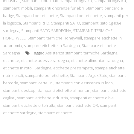
industriali
,
stampanti industriali
,
stampanti logistica
,
stampanti logistica
,
stampanti mobili
,
stampanti onoranze funebri
,
Stampanti per card e
badge
,
Stampanti per etichette
,
Stampanti per etichette
,
stampanti per
la logistica
,
Stampanti RFID
,
Stampanti SATO
,
stampanti sato Cg408e
sardegna
,
Stampanti SATO SARDEGNA
,
STAMPANTI TERMICHE
HONETWELL
,
Stampanti termiche Honeywell
,
stampare etichette in
autonomia
,
stampare etichette in Sardegna
,
Stampare etichette
Sardegna
Tagged
Assistenza stampanti termiche Sardegna
,
etichette
,
etichette adesive sardegna
,
etichette alimentari sardegna
,
etichette in rotoli Sardegna
,
etichette prestampate
,
stampa etichette
nutrizionali
,
stampante per etichette
,
Stampanti Argox Sato
,
stampanti
barcode
,
stampanti cartellini
,
stampanti con assistenza in loco
,
stampanti desktop
,
stampanti etichette alimentari
,
stampanti etichette
cagliari
,
stampanti etichette industria
,
stampanti etichette olbia
,
stampanti etichette ortofrutta
,
stampanti etichette QR
,
stampanti
etichette sardegna
,
stampare etichette