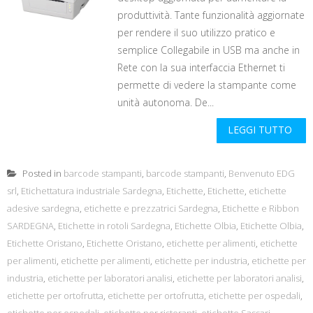
produttività. Tante funzionalità aggiornate
per rendere il suo utilizzo pratico e
semplice Collegabile in USB ma anche in
Rete con la sua interfaccia Ethernet ti
permette di vedere la stampante come
unità autonoma. De...
LEGGI TUTTO
Posted in
barcode stampanti
,
barcode stampanti
,
Benvenuto EDG
srl
,
Etichettatura industriale Sardegna
,
Etichette
,
Etichette
,
etichette
adesive sardegna
,
etichette e prezzatrici Sardegna
,
Etichette e Ribbon
SARDEGNA
,
Etichette in rotoli Sardegna
,
Etichette Olbia
,
Etichette Olbia
,
Etichette Oristano
,
Etichette Oristano
,
etichette per alimenti
,
etichette
per alimenti
,
etichette per alimenti
,
etichette per industria
,
etichette per
industria
,
etichette per laboratori analisi
,
etichette per laboratori analisi
,
etichette per ortofrutta
,
etichette per ortofrutta
,
etichette per ospedali
,