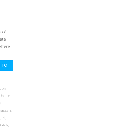
to è
ata
ttere
UTTO
bbon
chette
i
Sassari
,
 Jet
,
EGNA
,