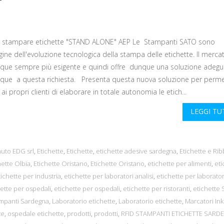
 stampare etichette "STAND ALONE" AEP Le Stampanti SATO sono
ine dell'evoluzione tecnologica della stampa delle etichette. Il merca
ue sempre più esigente e quindi offre dunque una soluzione adegu
ue a questa richiesta. Presenta questa nuova soluzione per perme
ai propri clienti di elaborare in totale autonomia le etich...
LEGGI T
uto EDG srl
,
Etichette
,
Etichette
,
etichette adesive sardegna
,
Etichette e Ri
hette Olbia
,
Etichette Oristano
,
Etichette Oristano
,
etichette per alimenti
,
eti
tichette per industria
,
etichette per laboratori analisi
,
etichette per laborator
ette per ospedali
,
etichette per ospedali
,
etichette per ristoranti
,
etichette 
ampanti Sardegna
,
Laboratorio etichette
,
Laboratorio etichette
,
Marcatori Ink
te
,
ospedale etichette
,
prodotti
,
prodotti
,
RFID STAMPANTI ETICHETTE SARD