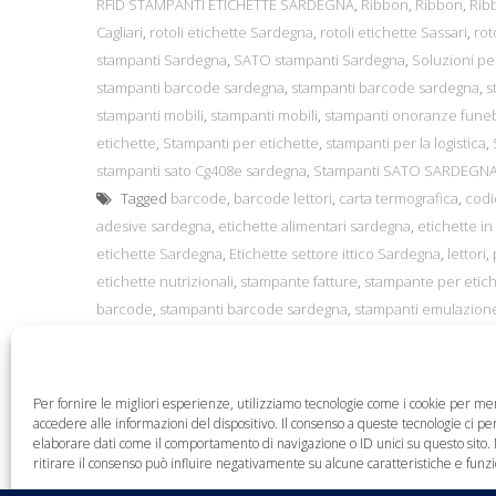
RFID STAMPANTI ETICHETTE SARDEGNA
,
Ribbon
,
Ribbon
,
Rib
Cagliari
,
rotoli etichette Sardegna
,
rotoli etichette Sassari
,
rot
stampanti Sardegna
,
SATO stampanti Sardegna
,
Soluzioni per
stampanti barcode sardegna
,
stampanti barcode sardegna
,
s
stampanti mobili
,
stampanti mobili
,
stampanti onoranze funeb
etichette
,
Stampanti per etichette
,
stampanti per la logistica
,
stampanti sato Cg408e sardegna
,
Stampanti SATO SARDEGN
Tagged
barcode
,
barcode lettori
,
carta termografica
,
codi
adesive sardegna
,
etichette alimentari sardegna
,
etichette in 
etichette Sardegna
,
Etichette settore ittico Sardegna
,
lettori
,
etichette nutrizionali
,
stampante fatture
,
stampante per etich
barcode
,
stampanti barcode sardegna
,
stampanti emulazion
vivai fiori e piante
,
stampanti etichette sardegna
,
stampanti et
sardegna
,
stampanti per onoranze funebri
,
stampanti Sato C
termiche Sardegna
Per fornire le migliori esperienze, utilizziamo tecnologie come i cookie per m
accedere alle informazioni del dispositivo. Il consenso a queste tecnologie ci p
elaborare dati come il comportamento di navigazione o ID unici su questo sito.
ritirare il consenso può influire negativamente su alcune caratteristiche e funzi