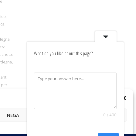
te
tico
,
ica
,
rdegna
,
nza
What do you like about this page?
tichette
ardegna
,
a
anti
 per
hette
panti
NEGA
VISUALIZZA LE PREFERENZE
0 / 400