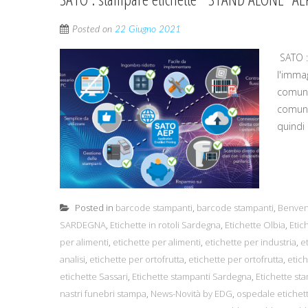
Posted on
22 Giugno 2021
SATO :
l'immag
comunq
comunq
quindi 
Posted in
barcode stampanti
,
barcode stampanti
,
Benven
SARDEGNA
,
Etichette in rotoli Sardegna
,
Etichette Olbia
,
Etic
per alimenti
,
etichette per alimenti
,
etichette per industria
,
e
analisi
,
etichette per ortofrutta
,
etichette per ortofrutta
,
etich
etichette Sassari
,
Etichette stampanti Sardegna
,
Etichette st
nastri funebri stampa
,
News-Novità by EDG
,
ospedale etichet