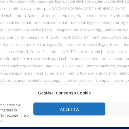
bon
,
rotoli cassa
,
rotoli cassa sardegna
,
rotoli etichette Cagliari
,
rotoli etichet
oli etichette Sassari
,
rotoli pos
,
SATO SARDEGNA
,
SATO SARDEGNA
,
SATO
 l'etichettatura
,
Soluzioni per l’etichettatura
,
Stampante etichette settore it
tampanti industriali
,
stampanti industriali
,
stampanti logistica
,
stampanti logist
ri
,
Stampanti per card e badge
,
Stampanti per card e badge
,
Stampanti per
Stampanti RFID
,
Stampanti RFID
,
Stampanti SATO
,
stampanti sato Cg408e sa
A
,
stampare etichette in Sardegna
,
Stampare etichette Sardegna
,
testimonia
ce a barre lettori
,
Creare Etichette con SATO
,
etichette
,
etichette adesive
,
e
rotoli
,
etichette in rotoli Sardegna
,
Etichette ittico
,
etichette prestampate s
pesce etichetta
,
sardegna
,
sato
,
SATO STAMPANTI
,
stampa etichette
,
stamp
ette
,
stampante per nastri funebri
,
stampanti a trasferimento termico
,
stamp
e Zebra
,
stampanti etichette
,
stampanti etichette nuoro
,
Stampanti etichette
ichette sassari
,
stampanti ink jet
,
stampanti per etichette
,
stampanti per etic
Gestisci Consenso Cookie
itizen Datamax Zebra Intermec Godex Toshiba tec
,
stampanti termiche
,
stam
emorizzare e/o
ACCETTA
ermetterà di
 Non acconsentire o
oni.