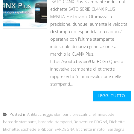
SATO Cl4NX Plus Stampante industrial
etichette SATO SERIE CL4NX PLUS
MANUALE istruzioni Ottimizza la
precisione, dunque aumenta le velocità
di stampa ed espandi la tua capacità
operativa con l'ultima stampante
industriale di nuova generazione a
marchio la CL4NX Plus.
https://youtu.be/dirVUatBCGo Questa
innovativa stampante di etichette
rappresenta l'ultima evoluzione nelle
stampanti...
LEGGI TUTTO
Posted in
Antitaccheggio stampanti prezzatrici eliminacode
,
barcode stampanti
,
barcode stampanti
,
Benvenuto EDG srl
,
Etichette
,
Etichette
,
Etichette e Ribbon SARDEGNA
,
Etichette in rotoli Sardegna
,