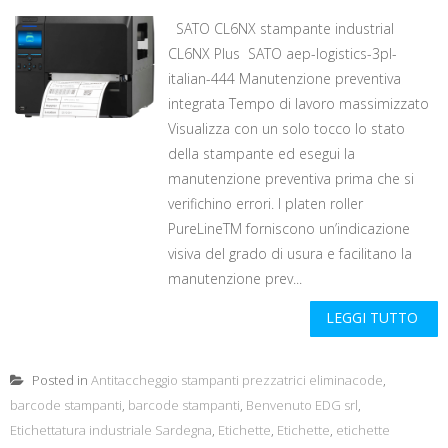
SATO CL6NX stampante industrial
CL6NX Plus SATO aep-logistics-3pl-
italian-444 Manutenzione preventiva
integrata Tempo di lavoro massimizzato
Visualizza con un solo tocco lo stato
della stampante ed esegui la
manutenzione preventiva prima che si
verifichino errori. I platen roller
PureLineTM forniscono un’indicazione
visiva del grado di usura e facilitano la
manutenzione prev...
LEGGI TUTTO
Posted in
Antitaccheggio stampanti prezzatrici eliminacode
,
barcode stampanti
,
barcode stampanti
,
Benvenuto EDG srl
,
Etichettatura industriale Sardegna
,
Etichette
,
Etichette
,
etichette