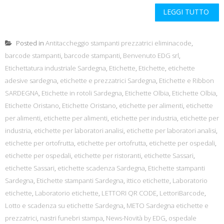
LEGGI TUTTO
Posted in
Antitaccheggio stampanti prezzatrici eliminacode
,
barcode stampanti
,
barcode stampanti
,
Benvenuto EDG srl
,
Etichettatura industriale Sardegna
,
Etichette
,
Etichette
,
etichette
adesive sardegna
,
etichette e prezzatrici Sardegna
,
Etichette e Ribbon
SARDEGNA
,
Etichette in rotoli Sardegna
,
Etichette Olbia
,
Etichette Olbia
,
Etichette Oristano
,
Etichette Oristano
,
etichette per alimenti
,
etichette
per alimenti
,
etichette per alimenti
,
etichette per industria
,
etichette per
industria
,
etichette per laboratori analisi
,
etichette per laboratori analisi
,
etichette per ortofrutta
,
etichette per ortofrutta
,
etichette per ospedali
,
etichette per ospedali
,
etichette per ristoranti
,
etichette Sassari
,
etichette Sassari
,
etichette scadenza Sardegna
,
Etichette stampanti
Sardegna
,
Etichette stampanti Sardegna
,
ittico etichette
,
Laboratorio
etichette
,
Laboratorio etichette
,
LETTORI QR CODE
,
LettoriBarcode
,
Lotto e scadenza su etichette Sardegna
,
METO Sardegna etichette e
prezzatrici
,
nastri funebri stampa
,
News-Novità by EDG
,
ospedale