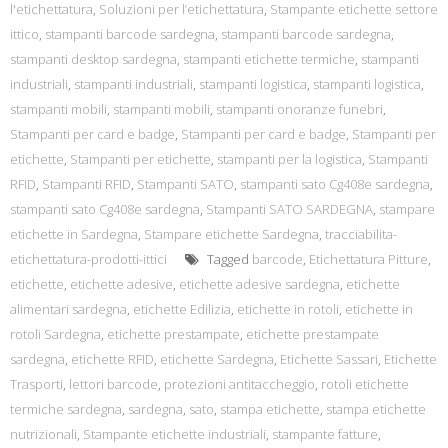
l'etichettatura
,
Soluzioni per l’etichettatura
,
Stampante etichette settore
ittico
,
stampanti barcode sardegna
,
stampanti barcode sardegna
,
stampanti desktop sardegna
,
stampanti etichette termiche
,
stampanti
industriali
,
stampanti industriali
,
stampanti logistica
,
stampanti logistica
,
stampanti mobili
,
stampanti mobili
,
stampanti onoranze funebri
,
Stampanti per card e badge
,
Stampanti per card e badge
,
Stampanti per
etichette
,
Stampanti per etichette
,
stampanti per la logistica
,
Stampanti
RFID
,
Stampanti RFID
,
Stampanti SATO
,
stampanti sato Cg408e sardegna
,
stampanti sato Cg408e sardegna
,
Stampanti SATO SARDEGNA
,
stampare
etichette in Sardegna
,
Stampare etichette Sardegna
,
tracciabilita-
etichettatura-prodotti-ittici
Tagged
barcode
,
Etichettatura Pitture
,
etichette
,
etichette adesive
,
etichette adesive sardegna
,
etichette
alimentari sardegna
,
etichette Edilizia
,
etichette in rotoli
,
etichette in
rotoli Sardegna
,
etichette prestampate
,
etichette prestampate
sardegna
,
etichette RFID
,
etichette Sardegna
,
Etichette Sassari
,
Etichette
Trasporti
,
lettori barcode
,
protezioni antitaccheggio
,
rotoli etichette
termiche sardegna
,
sardegna
,
sato
,
stampa etichette
,
stampa etichette
nutrizionali
,
Stampante etichette industriali
,
stampante fatture
,