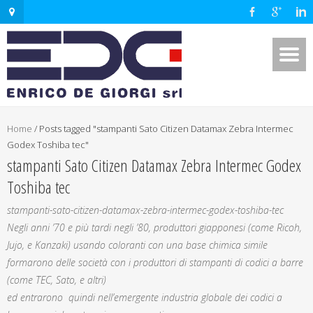
Home
/
Posts tagged "stampanti Sato Citizen Datamax Zebra Intermec
Godex Toshiba tec"
stampanti Sato Citizen Datamax Zebra Intermec Godex
Toshiba tec
stampanti-sato-citizen-datamax-zebra-intermec-godex-toshiba-tec
Negli anni ’70 e più tardi negli ’80, produttori giapponesi (come Ricoh,
Jujo, e Kanzaki) usando coloranti con una base chimica simile
formarono delle società con i produttori di stampanti di codici a barre
(come TEC, Sato, e altri)
ed entrarono quindi nell’emergente industria globale dei codici a