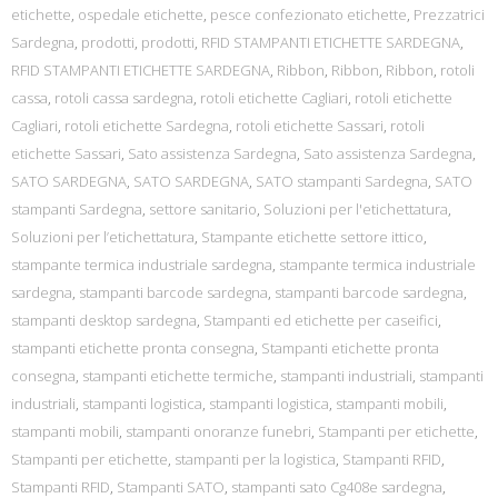
etichette
,
ospedale etichette
,
pesce confezionato etichette
,
Prezzatrici
Sardegna
,
prodotti
,
prodotti
,
RFID STAMPANTI ETICHETTE SARDEGNA
,
RFID STAMPANTI ETICHETTE SARDEGNA
,
Ribbon
,
Ribbon
,
Ribbon
,
rotoli
cassa
,
rotoli cassa sardegna
,
rotoli etichette Cagliari
,
rotoli etichette
Cagliari
,
rotoli etichette Sardegna
,
rotoli etichette Sassari
,
rotoli
etichette Sassari
,
Sato assistenza Sardegna
,
Sato assistenza Sardegna
,
SATO SARDEGNA
,
SATO SARDEGNA
,
SATO stampanti Sardegna
,
SATO
stampanti Sardegna
,
settore sanitario
,
Soluzioni per l'etichettatura
,
Soluzioni per l’etichettatura
,
Stampante etichette settore ittico
,
stampante termica industriale sardegna
,
stampante termica industriale
sardegna
,
stampanti barcode sardegna
,
stampanti barcode sardegna
,
stampanti desktop sardegna
,
Stampanti ed etichette per caseifici
,
stampanti etichette pronta consegna
,
Stampanti etichette pronta
consegna
,
stampanti etichette termiche
,
stampanti industriali
,
stampanti
industriali
,
stampanti logistica
,
stampanti logistica
,
stampanti mobili
,
stampanti mobili
,
stampanti onoranze funebri
,
Stampanti per etichette
,
Stampanti per etichette
,
stampanti per la logistica
,
Stampanti RFID
,
Stampanti RFID
,
Stampanti SATO
,
stampanti sato Cg408e sardegna
,