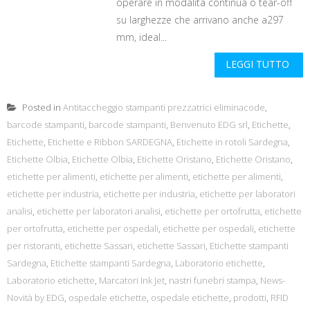
operare in modalità continua o tear-off
su larghezze che arrivano anche a297
mm, ideal...
LEGGI TUTTO
Posted in
Antitaccheggio stampanti prezzatrici eliminacode
,
barcode stampanti
,
barcode stampanti
,
Benvenuto EDG srl
,
Etichette
,
Etichette
,
Etichette e Ribbon SARDEGNA
,
Etichette in rotoli Sardegna
,
Etichette Olbia
,
Etichette Olbia
,
Etichette Oristano
,
Etichette Oristano
,
etichette per alimenti
,
etichette per alimenti
,
etichette per alimenti
,
etichette per industria
,
etichette per industria
,
etichette per laboratori
analisi
,
etichette per laboratori analisi
,
etichette per ortofrutta
,
etichette
per ortofrutta
,
etichette per ospedali
,
etichette per ospedali
,
etichette
per ristoranti
,
etichette Sassari
,
etichette Sassari
,
Etichette stampanti
Sardegna
,
Etichette stampanti Sardegna
,
Laboratorio etichette
,
Laboratorio etichette
,
Marcatori Ink Jet
,
nastri funebri stampa
,
News-
Novità by EDG
,
ospedale etichette
,
ospedale etichette
,
prodotti
,
RFID