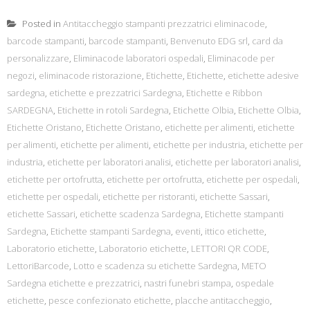
Posted in
Antitaccheggio stampanti prezzatrici eliminacode
,
barcode stampanti
,
barcode stampanti
,
Benvenuto EDG srl
,
card da
personalizzare
,
Eliminacode laboratori ospedali
,
Eliminacode per
negozi
,
eliminacode ristorazione
,
Etichette
,
Etichette
,
etichette adesive
sardegna
,
etichette e prezzatrici Sardegna
,
Etichette e Ribbon
SARDEGNA
,
Etichette in rotoli Sardegna
,
Etichette Olbia
,
Etichette Olbia
,
Etichette Oristano
,
Etichette Oristano
,
etichette per alimenti
,
etichette
per alimenti
,
etichette per alimenti
,
etichette per industria
,
etichette per
industria
,
etichette per laboratori analisi
,
etichette per laboratori analisi
,
etichette per ortofrutta
,
etichette per ortofrutta
,
etichette per ospedali
,
etichette per ospedali
,
etichette per ristoranti
,
etichette Sassari
,
etichette Sassari
,
etichette scadenza Sardegna
,
Etichette stampanti
Sardegna
,
Etichette stampanti Sardegna
,
eventi
,
ittico etichette
,
Laboratorio etichette
,
Laboratorio etichette
,
LETTORI QR CODE
,
LettoriBarcode
,
Lotto e scadenza su etichette Sardegna
,
METO
Sardegna etichette e prezzatrici
,
nastri funebri stampa
,
ospedale
etichette
,
pesce confezionato etichette
,
placche antitaccheggio
,