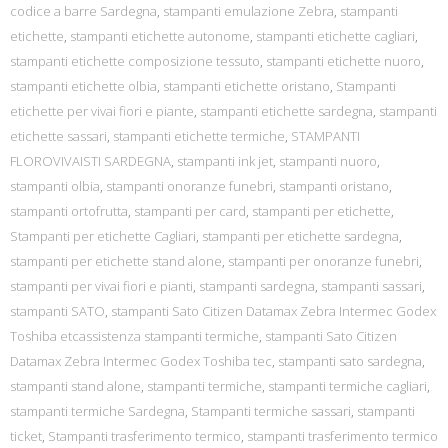
codice a barre Sardegna
,
stampanti emulazione Zebra
,
stampanti
etichette
,
stampanti etichette autonome
,
stampanti etichette cagliari
,
stampanti etichette composizione tessuto
,
stampanti etichette nuoro
,
stampanti etichette olbia
,
stampanti etichette oristano
,
Stampanti
etichette per vivai fiori e piante
,
stampanti etichette sardegna
,
stampanti
etichette sassari
,
stampanti etichette termiche
,
STAMPANTI
FLOROVIVAISTI SARDEGNA
,
stampanti ink jet
,
stampanti nuoro
,
stampanti olbia
,
stampanti onoranze funebri
,
stampanti oristano
,
stampanti ortofrutta
,
stampanti per card
,
stampanti per etichette
,
Stampanti per etichette Cagliari
,
stampanti per etichette sardegna
,
stampanti per etichette stand alone
,
stampanti per onoranze funebri
,
stampanti per vivai fiori e pianti
,
stampanti sardegna
,
stampanti sassari
,
stampanti SATO
,
stampanti Sato Citizen Datamax Zebra Intermec Godex
Toshiba etcassistenza stampanti termiche
,
stampanti Sato Citizen
Datamax Zebra Intermec Godex Toshiba tec
,
stampanti sato sardegna
,
stampanti stand alone
,
stampanti termiche
,
stampanti termiche cagliari
,
stampanti termiche Sardegna
,
Stampanti termiche sassari
,
stampanti
ticket
,
Stampanti trasferimento termico
,
stampanti trasferimento termico