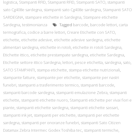
logistica
,
Stampanti RFID
,
Stampanti RFID
,
Stampanti SATO
,
stampanti
sato Cg408e sardegna
,
stampanti sato Cg408e sardegna
,
Stampanti SATO
SARDEGNA
,
stampare etichette in Sardegna
,
Stampare etichette
Sardegna
,
testimonianza
Tagged
barcode
,
barcode lettori
,
carta
termografica
,
codice a barre lettori
,
Creare Etichette con SATO
,
etichette
,
etichette adesive
,
etichette adesive sardegna
,
etichette
alimentari sardegna
,
etichette in rotoli
,
etichette in rotoli Sardegna
,
Etichette ittico
,
etichette prestampate sardegna
,
etichette Sardegna
,
Etichette settore ittico Sardegna
,
lettori
,
pesce etichetta
,
sardegna
,
sato
,
SATO STAMPANTI
,
stampa etichette
,
stampa etichette nutrizionali
,
stampante fatture
,
stampante per etichette
,
stampante per nastri
funebri
,
stampanti a trasferimento termico
,
stampanti barcode
,
stampanti barcode sardegna
,
stampanti emulazione Zebra
,
stampanti
etichette
,
stampanti etichette nuoro
,
Stampanti etichette per vivai fiori e
piante
,
stampanti etichette sardegna
,
stampanti etichette sassari
,
stampanti ink jet
,
stampanti per etichette
,
stampanti per etichette
sardegna
,
stampanti per onoranze funebri
,
stampanti Sato Citizen
Datamax Zebra Intermec Godex Toshiba tec
,
stampanti termiche
,