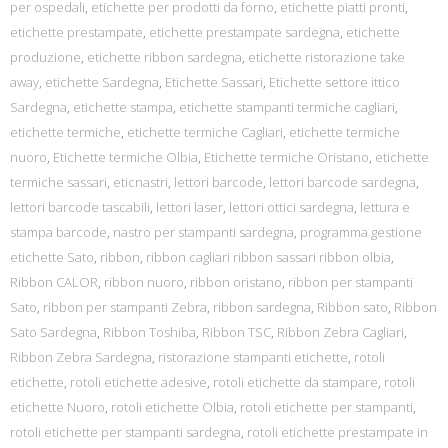
per ospedali
,
etichette per prodotti da forno
,
etichette piatti pronti
,
etichette prestampate
,
etichette prestampate sardegna
,
etichette
produzione
,
etichette ribbon sardegna
,
etichette ristorazione take
away
,
etichette Sardegna
,
Etichette Sassari
,
Etichette settore ittico
Sardegna
,
etichette stampa
,
etichette stampanti termiche cagliari
,
etichette termiche
,
etichette termiche Cagliari
,
etichette termiche
nuoro
,
Etichette termiche Olbia
,
Etichette termiche Oristano
,
etichette
termiche sassari
,
eticnastri
,
lettori barcode
,
lettori barcode sardegna
,
lettori barcode tascabili
,
lettori laser
,
lettori ottici sardegna
,
lettura e
stampa barcode
,
nastro per stampanti sardegna
,
programma gestione
etichette Sato
,
ribbon
,
ribbon cagliari ribbon sassari ribbon olbia
,
Ribbon CALOR
,
ribbon nuoro
,
ribbon oristano
,
ribbon per stampanti
Sato
,
ribbon per stampanti Zebra
,
ribbon sardegna
,
Ribbon sato
,
Ribbon
Sato Sardegna
,
Ribbon Toshiba
,
Ribbon TSC
,
Ribbon Zebra Cagliari
,
Ribbon Zebra Sardegna
,
ristorazione stampanti etichette
,
rotoli
etichette
,
rotoli etichette adesive
,
rotoli etichette da stampare
,
rotoli
etichette Nuoro
,
rotoli etichette Olbia
,
rotoli etichette per stampanti
,
rotoli etichette per stampanti sardegna
,
rotoli etichette prestampate in