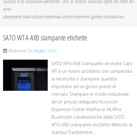
Questa è la soluzione pertanto che la nostra azienda offre da oltre 40
anni.
stampanti-sato-citizen-datamax-zebra-intermec-godex-toshiba-tec
SATO WT4-AXB stampante etichette
Posted on
16 Maggio 2025
SATO WT4-AXB stampante etichette Sato
WT è un nuovo prodotto che compendia
la necessità si stampare quantità
importanti ad un giusto prezzi di
mercato Stampare in modo industriale
ad un prezzo adeguato Accessori
Dispenser Cutter Interfacce WLAN e
BLuetooth Caratteristiche della SATO
WT4-AXB stampante etichette Metodo di
stampa Trasferiment...