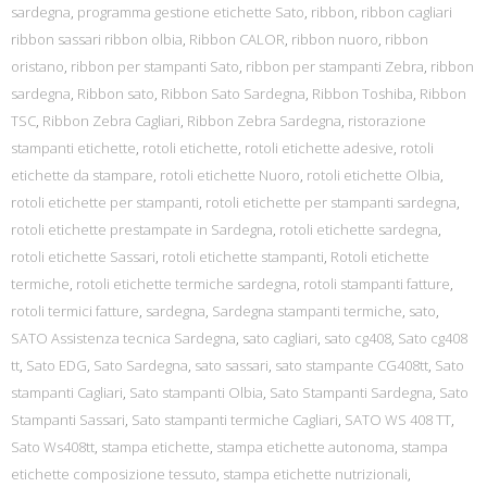
sardegna
,
programma gestione etichette Sato
,
ribbon
,
ribbon cagliari
ribbon sassari ribbon olbia
,
Ribbon CALOR
,
ribbon nuoro
,
ribbon
oristano
,
ribbon per stampanti Sato
,
ribbon per stampanti Zebra
,
ribbon
sardegna
,
Ribbon sato
,
Ribbon Sato Sardegna
,
Ribbon Toshiba
,
Ribbon
TSC
,
Ribbon Zebra Cagliari
,
Ribbon Zebra Sardegna
,
ristorazione
stampanti etichette
,
rotoli etichette
,
rotoli etichette adesive
,
rotoli
etichette da stampare
,
rotoli etichette Nuoro
,
rotoli etichette Olbia
,
rotoli etichette per stampanti
,
rotoli etichette per stampanti sardegna
,
rotoli etichette prestampate in Sardegna
,
rotoli etichette sardegna
,
rotoli etichette Sassari
,
rotoli etichette stampanti
,
Rotoli etichette
termiche
,
rotoli etichette termiche sardegna
,
rotoli stampanti fatture
,
rotoli termici fatture
,
sardegna
,
Sardegna stampanti termiche
,
sato
,
SATO Assistenza tecnica Sardegna
,
sato cagliari
,
sato cg408
,
Sato cg408
tt
,
Sato EDG
,
Sato Sardegna
,
sato sassari
,
sato stampante CG408tt
,
Sato
stampanti Cagliari
,
Sato stampanti Olbia
,
Sato Stampanti Sardegna
,
Sato
Stampanti Sassari
,
Sato stampanti termiche Cagliari
,
SATO WS 408 TT
,
Sato Ws408tt
,
stampa etichette
,
stampa etichette autonoma
,
stampa
etichette composizione tessuto
,
stampa etichette nutrizionali
,