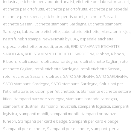
industria
,
etichette per laboratori analisi
,
etichette per laboratori analisi
,
etichette per ortofrutta
,
etichette per ortofrutta
,
etichette per ospedali
,
etichette per ospedali
,
etichette per ristoranti
,
etichette Sassari
,
etichette Sassari
,
Etichette stampanti Sardegna
,
Etichette stampanti
Sardegna
,
Laboratorio etichette
,
Laboratorio etichette
,
Marcatori Ink Jet
,
nastri funebri stampa
,
News-Novità by EDG
,
ospedale etichette
,
ospedale etichette
,
prodotti
,
prodotti
,
RFID STAMPANTI ETICHETTE
SARDEGNA
,
RFID STAMPANTI ETICHETTE SARDEGNA
,
Ribbon
,
Ribbon
,
Ribbon
,
rotoli cassa
,
rotoli cassa sardegna
,
rotoli etichette Cagliari
,
rotoli
etichette Cagliari
,
rotoli etichette Sardegna
,
rotoli etichette Sassari
,
rotoli etichette Sassari
,
rotoli pos
,
SATO SARDEGNA
,
SATO SARDEGNA
,
SATO stampanti Sardegna
,
SATO stampanti Sardegna
,
Soluzioni per
l'etichettatura
,
Soluzioni per l’etichettatura
,
Stampante etichette settore
ittico
,
stampanti barcode sardegna
,
stampanti barcode sardegna
,
stampanti industriali
,
stampanti industriali
,
stampanti logistica
,
stampanti
logistica
,
stampanti mobili
,
stampanti mobili
,
stampanti onoranze
funebri
,
Stampanti per card e badge
,
Stampanti per card e badge
,
Stampanti per etichette
,
Stampanti per etichette
,
stampanti per la