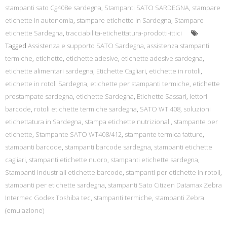
stampanti sato Cg408e sardegna
,
Stampanti SATO SARDEGNA
,
stampare
etichette in autonomia
,
stampare etichette in Sardegna
,
Stampare
etichette Sardegna
,
tracciabilita-etichettatura-prodotti-ittici
Tagged
Assistenza e supporto SATO Sardegna
,
assistenza stampanti
termiche
,
etichette
,
etichette adesive
,
etichette adesive sardegna
,
etichette alimentari sardegna
,
Etichette Cagliari
,
etichette in rotoli
,
etichette in rotoli Sardegna
,
etichette per stampanti termiche
,
etichette
prestampate sardegna
,
etichette Sardegna
,
Etichette Sassari
,
lettori
barcode
,
rotoli etichette termiche sardegna
,
SATO WT 408
,
soluzioni
etichettatura in Sardegna
,
stampa etichette nutrizionali
,
stampante per
etichette
,
Stampante SATO WT408/412
,
stampante termica fatture
,
stampanti barcode
,
stampanti barcode sardegna
,
stampanti etichette
cagliari
,
stampanti etichette nuoro
,
stampanti etichette sardegna
,
Stampanti industriali etichette barcode
,
stampanti per etichette in rotoli
,
stampanti per etichette sardegna
,
stampanti Sato Citizen Datamax Zebra
Intermec Godex Toshiba tec
,
stampanti termiche
,
stampanti Zebra
(emulazione)