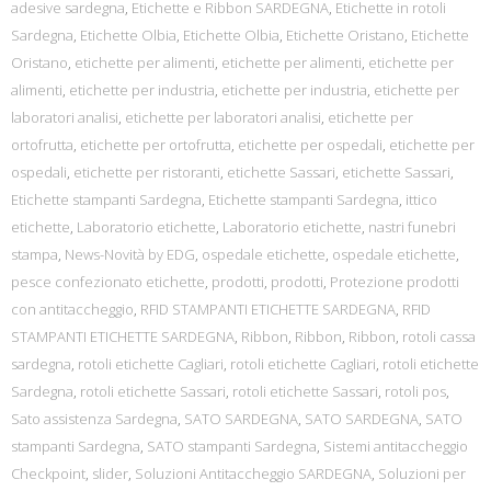
adesive sardegna
,
Etichette e Ribbon SARDEGNA
,
Etichette in rotoli
Sardegna
,
Etichette Olbia
,
Etichette Olbia
,
Etichette Oristano
,
Etichette
Oristano
,
etichette per alimenti
,
etichette per alimenti
,
etichette per
alimenti
,
etichette per industria
,
etichette per industria
,
etichette per
laboratori analisi
,
etichette per laboratori analisi
,
etichette per
ortofrutta
,
etichette per ortofrutta
,
etichette per ospedali
,
etichette per
ospedali
,
etichette per ristoranti
,
etichette Sassari
,
etichette Sassari
,
Etichette stampanti Sardegna
,
Etichette stampanti Sardegna
,
ittico
etichette
,
Laboratorio etichette
,
Laboratorio etichette
,
nastri funebri
stampa
,
News-Novità by EDG
,
ospedale etichette
,
ospedale etichette
,
pesce confezionato etichette
,
prodotti
,
prodotti
,
Protezione prodotti
con antitaccheggio
,
RFID STAMPANTI ETICHETTE SARDEGNA
,
RFID
STAMPANTI ETICHETTE SARDEGNA
,
Ribbon
,
Ribbon
,
Ribbon
,
rotoli cassa
sardegna
,
rotoli etichette Cagliari
,
rotoli etichette Cagliari
,
rotoli etichette
Sardegna
,
rotoli etichette Sassari
,
rotoli etichette Sassari
,
rotoli pos
,
Sato assistenza Sardegna
,
SATO SARDEGNA
,
SATO SARDEGNA
,
SATO
stampanti Sardegna
,
SATO stampanti Sardegna
,
Sistemi antitaccheggio
Checkpoint
,
slider
,
Soluzioni Antitaccheggio SARDEGNA
,
Soluzioni per