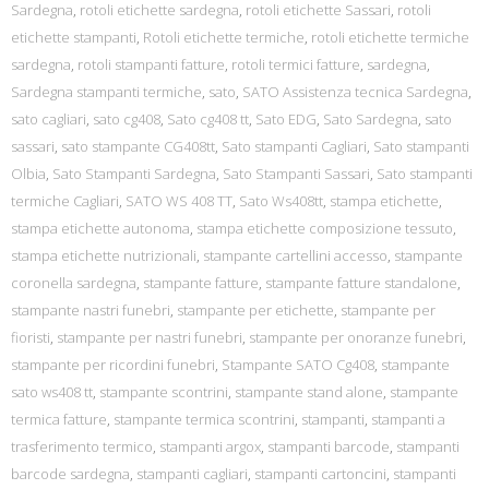
Sardegna
,
rotoli etichette sardegna
,
rotoli etichette Sassari
,
rotoli
etichette stampanti
,
Rotoli etichette termiche
,
rotoli etichette termiche
sardegna
,
rotoli stampanti fatture
,
rotoli termici fatture
,
sardegna
,
Sardegna stampanti termiche
,
sato
,
SATO Assistenza tecnica Sardegna
,
sato cagliari
,
sato cg408
,
Sato cg408 tt
,
Sato EDG
,
Sato Sardegna
,
sato
sassari
,
sato stampante CG408tt
,
Sato stampanti Cagliari
,
Sato stampanti
Olbia
,
Sato Stampanti Sardegna
,
Sato Stampanti Sassari
,
Sato stampanti
termiche Cagliari
,
SATO WS 408 TT
,
Sato Ws408tt
,
stampa etichette
,
stampa etichette autonoma
,
stampa etichette composizione tessuto
,
stampa etichette nutrizionali
,
stampante cartellini accesso
,
stampante
coronella sardegna
,
stampante fatture
,
stampante fatture standalone
,
stampante nastri funebri
,
stampante per etichette
,
stampante per
fioristi
,
stampante per nastri funebri
,
stampante per onoranze funebri
,
stampante per ricordini funebri
,
Stampante SATO Cg408
,
stampante
sato ws408 tt
,
stampante scontrini
,
stampante stand alone
,
stampante
termica fatture
,
stampante termica scontrini
,
stampanti
,
stampanti a
trasferimento termico
,
stampanti argox
,
stampanti barcode
,
stampanti
barcode sardegna
,
stampanti cagliari
,
stampanti cartoncini
,
stampanti