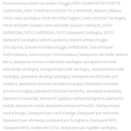
Protezione prodotti con antitaccheggio
,
RFID STAMPANTI ETICHETTE
SARDEGNA
,
RFID STAMPANTI ETICHETTE SARDEGNA
,
Ribbon
,
Ribbon
,
rotoli cassa sardegna
,
rotoli etichette Cagliari
,
rotoli etichette Sardegna
,
rotoli etichette Sassari
,
rotoli etichette Sassari
,
rotoli pos
,
SATO
SARDEGNA
,
SATO SARDEGNA
,
SATO stampanti Sardegna
,
SATO
stampanti Sardegna
,
settore sanitario
,
Sistemi antitaccheggio
Checkpoint
,
Soluzioni Antitaccheggio SARDEGNA
,
Soluzioni per
l'etichettatura
,
Soluzioni per l’etichettatura
,
Stampante etichette settore
ittico
,
stampante termica industriale sardegna
,
stampante termica
industriale sardegna
,
stampanti barcode sardegna
,
stampanti barcode
sardegna
,
stampanti desktop sardegna
,
Stampanti ed etichette per
caseifici
,
stampanti etichette pronta consegna
,
Stampanti etichette
pronta consegna
,
stampanti etichette termiche
,
stampanti industriali
,
stampanti industriali
,
stampanti logistica
,
stampanti logistica
,
stampanti
mobili
,
stampanti mobili
,
stampanti onoranze funebri
,
Stampanti per
card e badge
,
Stampanti per card e badge
,
Stampanti per etichette
,
Stampanti per etichette
,
stampanti per la logistica
,
Stampanti RFID
,
Stampanti RFID
,
Stampanti SATO
,
stampanti sato Cg408e sardegna
,