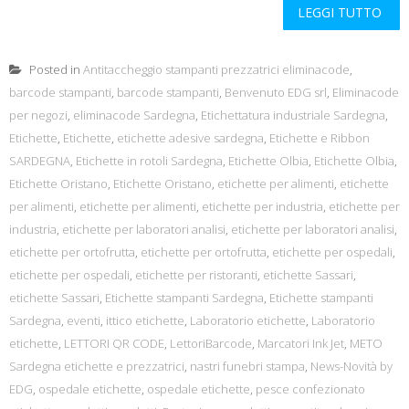
LEGGI TUTTO
Posted in
Antitaccheggio stampanti prezzatrici eliminacode
,
barcode stampanti
,
barcode stampanti
,
Benvenuto EDG srl
,
Eliminacode
per negozi
,
eliminacode Sardegna
,
Etichettatura industriale Sardegna
,
Etichette
,
Etichette
,
etichette adesive sardegna
,
Etichette e Ribbon
SARDEGNA
,
Etichette in rotoli Sardegna
,
Etichette Olbia
,
Etichette Olbia
,
Etichette Oristano
,
Etichette Oristano
,
etichette per alimenti
,
etichette
per alimenti
,
etichette per alimenti
,
etichette per industria
,
etichette per
industria
,
etichette per laboratori analisi
,
etichette per laboratori analisi
,
etichette per ortofrutta
,
etichette per ortofrutta
,
etichette per ospedali
,
etichette per ospedali
,
etichette per ristoranti
,
etichette Sassari
,
etichette Sassari
,
Etichette stampanti Sardegna
,
Etichette stampanti
Sardegna
,
eventi
,
ittico etichette
,
Laboratorio etichette
,
Laboratorio
etichette
,
LETTORI QR CODE
,
LettoriBarcode
,
Marcatori Ink Jet
,
METO
Sardegna etichette e prezzatrici
,
nastri funebri stampa
,
News-Novità by
EDG
,
ospedale etichette
,
ospedale etichette
,
pesce confezionato