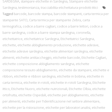
SARDEGNA
,
stampare etichette in Sardegna
,
Stampare etichette
Sardegna
,
testimonianza
,
tracciabilita-etichettatura-prodotti-ittici
Tagged
barcode
,
barcode stampa
,
barcode stampanti
,
carta termica per
stampante SATO
,
Carta termica per stampante Zebra
,
carta
termografica
,
codice a barre cagliari
,
codice a barre lettori
,
codice a
barre sardegna
,
codice a barre stampa sardegna
,
coronella
,
etichettatrice
,
etichettatrice Sardegna
,
Etichettatrici Sardegna
,
etichette
,
etichette abbigliamento produzione
,
etichette adesive
,
etichette adesive sardegna
,
etichette alimentari sardegna
,
etichette
alimenti
,
etichette antitaccheggio
,
etichette barcode
,
Etichette Cagliari
,
etichette composizione abbigliamento sardegna
,
etichette
composizione tessuto abbigliamento
,
etichette da stampare
,
etichette e
ribbon
,
etichette e ribbon sardegna
,
etichette in bobina
,
etichette in
carta termica
,
etichette in rotoli
,
etichette in rotoli Sardegna
,
Etichette
ittico
,
Etichette Nuoro
,
etichette nutrizionali
,
Etichette Olbia
,
etichette
ortofrutta
,
etichette Ospedali
,
etichette per abbigliamento
,
etichette
per alimenti
,
etichette per l'identificazione nel settore alimentare
,
etichette per la ristorazione
,
etichette per laboratori analisi
,
etichette