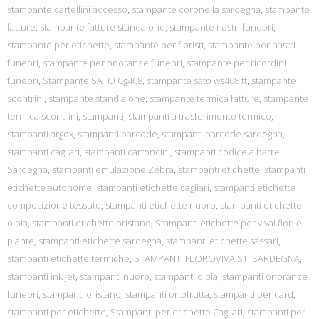
stampante cartellini accesso
,
stampante coronella sardegna
,
stampante
fatture
,
stampante fatture standalone
,
stampante nastri funebri
,
stampante per etichette
,
stampante per fioristi
,
stampante per nastri
funebri
,
stampante per onoranze funebri
,
stampante per ricordini
funebri
,
Stampante SATO Cg408
,
stampante sato ws408 tt
,
stampante
scontrini
,
stampante stand alone
,
stampante termica fatture
,
stampante
termica scontrini
,
stampanti
,
stampanti a trasferimento termico
,
stampanti argox
,
stampanti barcode
,
stampanti barcode sardegna
,
stampanti cagliari
,
stampanti cartoncini
,
stampanti codice a barre
Sardegna
,
stampanti emulazione Zebra
,
stampanti etichette
,
stampanti
etichette autonome
,
stampanti etichette cagliari
,
stampanti etichette
composizione tessuto
,
stampanti etichette nuoro
,
stampanti etichette
olbia
,
stampanti etichette oristano
,
Stampanti etichette per vivai fiori e
piante
,
stampanti etichette sardegna
,
stampanti etichette sassari
,
stampanti etichette termiche
,
STAMPANTI FLOROVIVAISTI SARDEGNA
,
stampanti ink jet
,
stampanti nuoro
,
stampanti olbia
,
stampanti onoranze
funebri
,
stampanti oristano
,
stampanti ortofrutta
,
stampanti per card
,
stampanti per etichette
,
Stampanti per etichette Cagliari
,
stampanti per