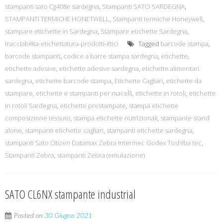
stampanti sato Cg408e sardegna
,
Stampanti SATO SARDEGNA
,
STAMPANTI TERMICHE HONETWELL
,
Stampanti termiche Honeywell
,
stampare etichette in Sardegna
,
Stampare etichette Sardegna
,
tracciabilita-etichettatura-prodotti-ittici
Tagged
barcode stampa
,
barcode stampanti
,
codice a barre stampa sardegna
,
etichette
,
etichette adesive
,
etichette adesive sardegna
,
etichette alimentari
sardegna
,
etichette barcode stampa
,
Etichette Cagliari
,
etichette da
stampare
,
etichette e stampanti per macelli
,
etichette in rotoli
,
etichette
in rotoli Sardegna
,
etichette prestampate
,
stampa etichette
composizione tessuto
,
stampa etichette nutrizionali
,
stampante stand
alone
,
stampanti etichette cagliari
,
stampanti etichette sardegna
,
stampanti Sato Citizen Datamax Zebra Intermec Godex Toshiba tec
,
Stampanti Zebra
,
stampanti Zebra (emulazione)
SATO CL6NX stampante industrial
Posted on
30 Giugno 2021