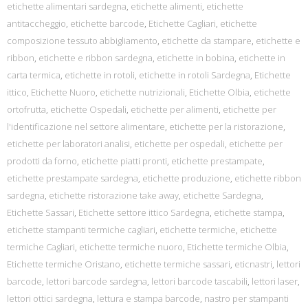
etichette alimentari sardegna
,
etichette alimenti
,
etichette
antitaccheggio
,
etichette barcode
,
Etichette Cagliari
,
etichette
composizione tessuto abbigliamento
,
etichette da stampare
,
etichette e
ribbon
,
etichette e ribbon sardegna
,
etichette in bobina
,
etichette in
carta termica
,
etichette in rotoli
,
etichette in rotoli Sardegna
,
Etichette
ittico
,
Etichette Nuoro
,
etichette nutrizionali
,
Etichette Olbia
,
etichette
ortofrutta
,
etichette Ospedali
,
etichette per alimenti
,
etichette per
l'identificazione nel settore alimentare
,
etichette per la ristorazione
,
etichette per laboratori analisi
,
etichette per ospedali
,
etichette per
prodotti da forno
,
etichette piatti pronti
,
etichette prestampate
,
etichette prestampate sardegna
,
etichette produzione
,
etichette ribbon
sardegna
,
etichette ristorazione take away
,
etichette Sardegna
,
Etichette Sassari
,
Etichette settore ittico Sardegna
,
etichette stampa
,
etichette stampanti termiche cagliari
,
etichette termiche
,
etichette
termiche Cagliari
,
etichette termiche nuoro
,
Etichette termiche Olbia
,
Etichette termiche Oristano
,
etichette termiche sassari
,
eticnastri
,
lettori
barcode
,
lettori barcode sardegna
,
lettori barcode tascabili
,
lettori laser
,
lettori ottici sardegna
,
lettura e stampa barcode
,
nastro per stampanti