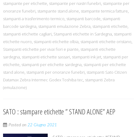
stampante per etichette
,
stampante per nastri funebri
,
stampante per
onoranze funebri
,
stampante stand alone
,
stampante termica fatture
,
stampanti a trasferimento termico
,
stampanti barcode
,
stampanti
barcode sardegna
,
stampanti emulazione Zebra
,
stampanti etichette
,
stampanti etichette cagliari
,
Stampanti etichette in Sardegna
,
stampanti
etichette nuoro
,
stampanti etichette olbia
,
stampanti etichette oristano
,
Stampanti etichette per vivai fiori e piante
,
stampanti etichette
sardegna
,
stampanti etichette sassari
,
stampanti ink jet
,
stampanti per
etichette
,
stampanti per etichette sardegna
,
stampanti per etichette
stand alone
,
stampanti per onoranze funebri
,
stampanti Sato Citizen
Datamax Zebra Intermec Godex Toshiba tec
,
stampanti Zebra
(emulazione)
SATO : stampare etichette ” STAND ALONE” AEP
Posted on
22 Giugno 2021