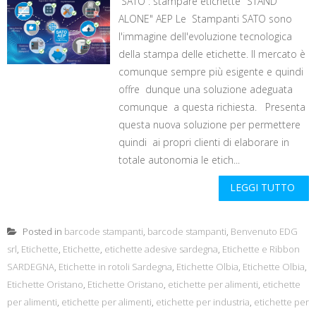
SATO : stampare etichette "STAND
ALONE" AEP Le Stampanti SATO sono
l'immagine dell'evoluzione tecnologica
della stampa delle etichette. Il mercato è
comunque sempre più esigente e quindi
offre dunque una soluzione adeguata
comunque a questa richiesta. Presenta
questa nuova soluzione per permettere
quindi ai propri clienti di elaborare in
totale autonomia le etich...
LEGGI TUTTO
Posted in
barcode stampanti
,
barcode stampanti
,
Benvenuto EDG
srl
,
Etichette
,
Etichette
,
etichette adesive sardegna
,
Etichette e Ribbon
SARDEGNA
,
Etichette in rotoli Sardegna
,
Etichette Olbia
,
Etichette Olbia
,
Etichette Oristano
,
Etichette Oristano
,
etichette per alimenti
,
etichette
per alimenti
,
etichette per alimenti
,
etichette per industria
,
etichette per