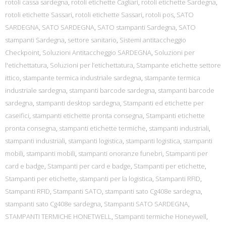
rotoli cassa sardegna
,
rotoli etichette Cagliari
,
rotoli etichette Sardegna
,
rotoli etichette Sassari
,
rotoli etichette Sassari
,
rotoli pos
,
SATO
SARDEGNA
,
SATO SARDEGNA
,
SATO stampanti Sardegna
,
SATO
stampanti Sardegna
,
settore sanitario
,
Sistemi antitaccheggio
Checkpoint
,
Soluzioni Antitaccheggio SARDEGNA
,
Soluzioni per
l'etichettatura
,
Soluzioni per l’etichettatura
,
Stampante etichette settore
ittico
,
stampante termica industriale sardegna
,
stampante termica
industriale sardegna
,
stampanti barcode sardegna
,
stampanti barcode
sardegna
,
stampanti desktop sardegna
,
Stampanti ed etichette per
caseifici
,
stampanti etichette pronta consegna
,
Stampanti etichette
pronta consegna
,
stampanti etichette termiche
,
stampanti industriali
,
stampanti industriali
,
stampanti logistica
,
stampanti logistica
,
stampanti
mobili
,
stampanti mobili
,
stampanti onoranze funebri
,
Stampanti per
card e badge
,
Stampanti per card e badge
,
Stampanti per etichette
,
Stampanti per etichette
,
stampanti per la logistica
,
Stampanti RFID
,
Stampanti RFID
,
Stampanti SATO
,
stampanti sato Cg408e sardegna
,
stampanti sato Cg408e sardegna
,
Stampanti SATO SARDEGNA
,
STAMPANTI TERMICHE HONETWELL
,
Stampanti termiche Honeywell
,