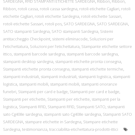
SARDEGNA
,
RFID STAMPANTI ETICHETTE SARDEGNA
,
Ribbon
,
Ribbon
,
Ribbon
,
rotoli cassa
,
rotoli cassa sardegna
,
rotoli etichette Cagliari
,
rotoli
etichette Cagliari
,
rotoli etichette Sardegna
,
rotoli etichette Sassari
,
rotoli etichette Sassari
,
rotoli pos
,
SATO SARDEGNA
,
SATO SARDEGNA
,
SATO stampanti Sardegna
,
SATO stampanti Sardegna
,
Sistemi
antitaccheggio Checkpoint
,
sistemi eliminacode
,
Soluzioni per
l'etichettatura
,
Soluzioni per l’etichettatura
,
Stampante etichette settore
ittico
,
stampanti barcode sardegna
,
stampanti barcode sardegna
,
stampanti desktop sardegna
,
stampanti etichette pronta consegna
,
Stampanti etichette pronta consegna
,
stampanti etichette termiche
,
stampanti industriali
,
stampanti industriali
,
stampanti logistica
,
stampanti
logistica
,
stampanti mobili
,
stampanti mobili
,
stampanti onoranze
funebri
,
Stampanti per card e badge
,
Stampanti per card e badge
,
Stampanti per etichette
,
Stampanti per etichette
,
stampanti per la
logistica
,
Stampanti RFID
,
Stampanti RFID
,
Stampanti SATO
,
stampanti
sato Cg408e sardegna
,
stampanti sato Cg408e sardegna
,
Stampanti SATO
SARDEGNA
,
stampare etichette in Sardegna
,
Stampare etichette
Sardegna
,
testimonianza
,
tracciabilita-etichettatura-prodotti-ittici