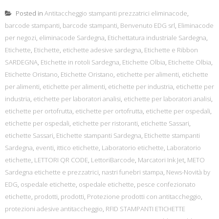
Posted in
Antitaccheggio stampanti prezzatrici eliminacode
,
barcode stampanti
,
barcode stampanti
,
Benvenuto EDG srl
,
Eliminacode
per negozi
,
eliminacode Sardegna
,
Etichettatura industriale Sardegna
,
Etichette
,
Etichette
,
etichette adesive sardegna
,
Etichette e Ribbon
SARDEGNA
,
Etichette in rotoli Sardegna
,
Etichette Olbia
,
Etichette Olbia
,
Etichette Oristano
,
Etichette Oristano
,
etichette per alimenti
,
etichette
per alimenti
,
etichette per alimenti
,
etichette per industria
,
etichette per
industria
,
etichette per laboratori analisi
,
etichette per laboratori analisi
,
etichette per ortofrutta
,
etichette per ortofrutta
,
etichette per ospedali
,
etichette per ospedali
,
etichette per ristoranti
,
etichette Sassari
,
etichette Sassari
,
Etichette stampanti Sardegna
,
Etichette stampanti
Sardegna
,
eventi
,
ittico etichette
,
Laboratorio etichette
,
Laboratorio
etichette
,
LETTORI QR CODE
,
LettoriBarcode
,
Marcatori Ink Jet
,
METO
Sardegna etichette e prezzatrici
,
nastri funebri stampa
,
News-Novità by
EDG
,
ospedale etichette
,
ospedale etichette
,
pesce confezionato
etichette
,
prodotti
,
prodotti
,
Protezione prodotti con antitaccheggio
,
protezioni adesive antitaccheggio
,
RFID STAMPANTI ETICHETTE