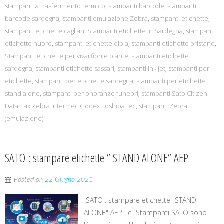
stampanti a trasferimento termico
,
stampanti barcode
,
stampanti
barcode sardegna
,
stampanti emulazione Zebra
,
stampanti etichette
,
stampanti etichette cagliari
,
Stampanti etichette in Sardegna
,
stampanti
etichette nuoro
,
stampanti etichette olbia
,
stampanti etichette oristano
,
Stampanti etichette per vivai fiori e piante
,
stampanti etichette
sardegna
,
stampanti etichette sassari
,
stampanti ink jet
,
stampanti per
etichette
,
stampanti per etichette sardegna
,
stampanti per etichette
stand alone
,
stampanti per onoranze funebri
,
stampanti Sato Citizen
Datamax Zebra Intermec Godex Toshiba tec
,
stampanti Zebra
(emulazione)
SATO : stampare etichette ” STAND ALONE” AEP
Posted on
22 Giugno 2021
SATO : stampare etichette "STAND
ALONE" AEP Le Stampanti SATO sono