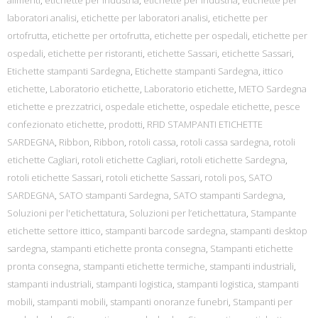
alimenti
,
etichette per industria
,
etichette per industria
,
etichette per
laboratori analisi
,
etichette per laboratori analisi
,
etichette per
ortofrutta
,
etichette per ortofrutta
,
etichette per ospedali
,
etichette per
ospedali
,
etichette per ristoranti
,
etichette Sassari
,
etichette Sassari
,
Etichette stampanti Sardegna
,
Etichette stampanti Sardegna
,
ittico
etichette
,
Laboratorio etichette
,
Laboratorio etichette
,
METO Sardegna
etichette e prezzatrici
,
ospedale etichette
,
ospedale etichette
,
pesce
confezionato etichette
,
prodotti
,
RFID STAMPANTI ETICHETTE
SARDEGNA
,
Ribbon
,
Ribbon
,
rotoli cassa
,
rotoli cassa sardegna
,
rotoli
etichette Cagliari
,
rotoli etichette Cagliari
,
rotoli etichette Sardegna
,
rotoli etichette Sassari
,
rotoli etichette Sassari
,
rotoli pos
,
SATO
SARDEGNA
,
SATO stampanti Sardegna
,
SATO stampanti Sardegna
,
Soluzioni per l'etichettatura
,
Soluzioni per l’etichettatura
,
Stampante
etichette settore ittico
,
stampanti barcode sardegna
,
stampanti desktop
sardegna
,
stampanti etichette pronta consegna
,
Stampanti etichette
pronta consegna
,
stampanti etichette termiche
,
stampanti industriali
,
stampanti industriali
,
stampanti logistica
,
stampanti logistica
,
stampanti
mobili
,
stampanti mobili
,
stampanti onoranze funebri
,
Stampanti per