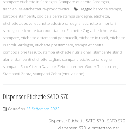
stampare etichette in Sardegna
,
Stampare etichette Sardegna
,
tracciabilita-etichettatura-prodotti-ittici
Tagged
barcode stampa
,
barcode stampanti
,
codice a barre stampa sardegna
,
etichette
,
etichette adesive
,
etichette adesive sardegna
,
etichette alimentari
sardegna
,
etichette barcode stampa
,
Etichette Cagliari
,
etichette da
stampare
,
etichette e stampanti per macelli
,
etichette in rotoli
,
etichette
in rotoli Sardegna
,
etichette prestampate
,
stampa etichette
composizione tessuto
,
stampa etichette nutrizionali
,
stampante stand
alone
,
stampanti etichette cagliari
,
stampanti etichette sardegna
,
stampanti Sato Citizen Datamax Zebra Intermec Godex Toshiba tec
,
Stampanti Zebra
,
stampanti Zebra (emulazione)
Dispenser Etichette SATO S70
Posted on
15 Settembre 2022
Dispenser Etichette SATO S70 SATO S70
Il dispenser S70 è progettato per