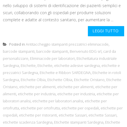
nello sviluppo di sistemi di identificazione dei pazienti semplici e
sicuri, collaborando con gli ospedali per produrre soluzioni
complete e adatte al contesto sanitario, per aumentare la ...
LEGGI TUTTO
Posted in
Antitaccheggio stampanti prezzatrici eliminacode
,
barcode stampanti
,
barcode stampanti
,
Benvenuto EDG srl
,
card da
personalizzare
,
Eliminacode per laboratori
,
Etichettatura industriale
Sardegna
,
Etichette
,
Etichette
,
etichette adesive sardegna
,
etichette e
prezzatrici Sardegna
,
Etichette e Ribbon SARDEGNA
,
Etichette in rotoli
Sardegna
,
Etichette Olbia
,
Etichette Olbia
,
Etichette Oristano
,
Etichette
Oristano
,
etichette per alimenti
,
etichette per alimenti
,
etichette per
alimenti
,
etichette per industria
,
etichette per industria
,
etichette per
laboratori analisi
,
etichette per laboratori analisi
,
etichette per
ortofrutta
,
etichette per ortofrutta
,
etichette per ospedali
,
etichette per
ospedali
,
etichette per ristoranti
,
etichette Sassari
,
etichette Sassari
,
etichette scadenza Sardegna
,
Etichette stampanti Sardegna
,
Etichette