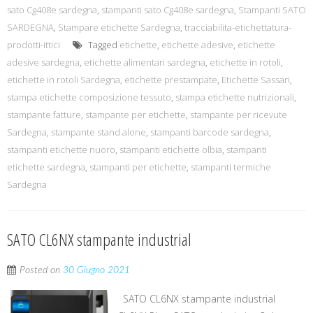
sato Cg408e sardegna
,
stampanti sato Cg408e sardegna
,
Stampanti SATO
SARDEGNA
,
Stampare etichette Sardegna
,
tracciabilita-etichettatura-
prodotti-ittici
Tagged
etichette
,
etichette adesive
,
etichette
adesive sardegna
,
etichette alimentari sardegna
,
etichette in rotoli
,
etichette in rotoli Sardegna
,
etichette prestampate
,
Etichette Sassari
,
stampa etichette composizione tessuto
,
stampa etichette nutrizionali
,
stampante fatture
,
stampante per etichette
,
stampante per ricevute
Sardegna
,
stampante stand alone
,
stampanti barcode sardegna
,
stampanti etichette nuoro
,
stampanti etichette olbia
,
stampanti
etichette sardegna
,
stampanti per etichette
,
stampanti termiche
Sardegna
SATO CL6NX stampante industrial
Posted on
30 Giugno 2021
SATO CL6NX stampante industrial