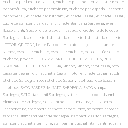
etichette per laboratori analisi
,
etichette per laboratori analisi
,
etichette
per ortofrutta
,
etichette per ortofrutta
,
etichette per ospedali
,
etichette
per ospedali
,
etichette per ristoranti
,
etichette Sassari
,
etichette Sassari
,
Etichette stampanti Sardegna
,
Etichette stampanti Sardegna
,
eventi
,
flusso clienti
,
Gestione delle code in ospedale
,
Gestione delle code
Sardegna
,
ittico etichette
,
Laboratorio etichette
,
Laboratorio etichette
,
LETTORI QR CODE
,
LettoriBarcode
,
Marcatori Ink Jet
,
nastri funebri
stampa
,
ospedale etichette
,
ospedale etichette
,
pesce confezionato
etichette
,
prodotti
,
RFID STAMPANTI ETICHETTE SARDEGNA
,
RFID
STAMPANTI ETICHETTE SARDEGNA
,
Ribbon
,
Ribbon
,
rotoli cassa
,
rotoli
cassa sardegna
,
rotoli etichette Cagliari
,
rotoli etichette Cagliari
,
rotoli
etichette Sardegna
,
rotoli etichette Sassari
,
rotoli etichette Sassari
,
rotoli pos
,
SATO SARDEGNA
,
SATO SARDEGNA
,
SATO stampanti
Sardegna
,
SATO stampanti Sardegna
,
sistemi eliminacode
,
sistemi
eliminacode Sardegna
,
Soluzioni per l'etichettatura
,
Soluzioni per
l’etichettatura
,
Stampante etichette settore ittico
,
stampanti barcode
sardegna
,
stampanti barcode sardegna
,
stampanti desktop sardegna
,
stampanti etichette termiche
,
stampanti industriali
,
stampanti industriali
,