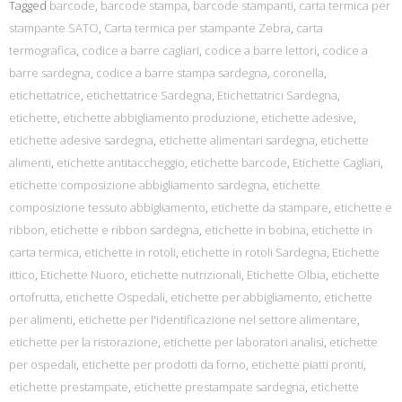
Tagged
barcode
,
barcode stampa
,
barcode stampanti
,
carta termica per
stampante SATO
,
Carta termica per stampante Zebra
,
carta
termografica
,
codice a barre cagliari
,
codice a barre lettori
,
codice a
barre sardegna
,
codice a barre stampa sardegna
,
coronella
,
etichettatrice
,
etichettatrice Sardegna
,
Etichettatrici Sardegna
,
etichette
,
etichette abbigliamento produzione
,
etichette adesive
,
etichette adesive sardegna
,
etichette alimentari sardegna
,
etichette
alimenti
,
etichette antitaccheggio
,
etichette barcode
,
Etichette Cagliari
,
etichette composizione abbigliamento sardegna
,
etichette
composizione tessuto abbigliamento
,
etichette da stampare
,
etichette e
ribbon
,
etichette e ribbon sardegna
,
etichette in bobina
,
etichette in
carta termica
,
etichette in rotoli
,
etichette in rotoli Sardegna
,
Etichette
ittico
,
Etichette Nuoro
,
etichette nutrizionali
,
Etichette Olbia
,
etichette
ortofrutta
,
etichette Ospedali
,
etichette per abbigliamento
,
etichette
per alimenti
,
etichette per l'identificazione nel settore alimentare
,
etichette per la ristorazione
,
etichette per laboratori analisi
,
etichette
per ospedali
,
etichette per prodotti da forno
,
etichette piatti pronti
,
etichette prestampate
,
etichette prestampate sardegna
,
etichette