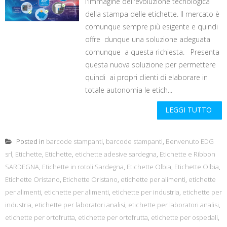
l'immagine dell'evoluzione tecnologica
della stampa delle etichette. Il mercato è
comunque sempre più esigente e quindi
offre dunque una soluzione adeguata
comunque a questa richiesta. Presenta
questa nuova soluzione per permettere
quindi ai propri clienti di elaborare in
totale autonomia le etich...
LEGGI TUTTO
Posted in
barcode stampanti
,
barcode stampanti
,
Benvenuto EDG
srl
,
Etichette
,
Etichette
,
etichette adesive sardegna
,
Etichette e Ribbon
SARDEGNA
,
Etichette in rotoli Sardegna
,
Etichette Olbia
,
Etichette Olbia
,
Etichette Oristano
,
Etichette Oristano
,
etichette per alimenti
,
etichette
per alimenti
,
etichette per alimenti
,
etichette per industria
,
etichette per
industria
,
etichette per laboratori analisi
,
etichette per laboratori analisi
,
etichette per ortofrutta
,
etichette per ortofrutta
,
etichette per ospedali
,