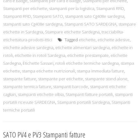
card e badge
,
Stampanti per card e badge
,
Stampanti per etichette
,
Stampanti per etichette
,
stampanti per la logistica
,
Stampanti RFID
,
Stampanti RFID
,
Stampanti SATO
,
stampanti sato Cg408e sardegna
,
stampanti sato Cg408e sardegna
,
Stampanti SATO SARDEGNA
,
stampare
etichette in Sardegna
,
Stampare etichette Sardegna
,
tracciabilita-
etichettatura-prodotti-ittici
Tagged
etichette
,
etichette adesive
,
etichette adesive sardegna
,
etichette alimentari sardegna
,
etichette in
rotoli
,
etichette in rotoli Sardegna
,
etichette prestampate
,
etichette
Sardegna
,
Etichette Sassari
,
rotoli etichette termiche sardegna
,
stampa
etichette
,
stampa etichette nutrizionali
,
stampa immediata fatture
,
stampante fatture
,
stampante per etichette
,
stampante stand alone
,
stampante termica fatture
,
stampanti barcode
,
stampanti etichette
cagliari
,
stampanti etichette olbia
,
Stampanti fatture portatili
,
stampanti
portatili ricevute SARDEGNA
,
Stampanti portatili Sardegna
,
Stampanti
termiche portatili
SATO PV4 e PV3 Stampanti fatture