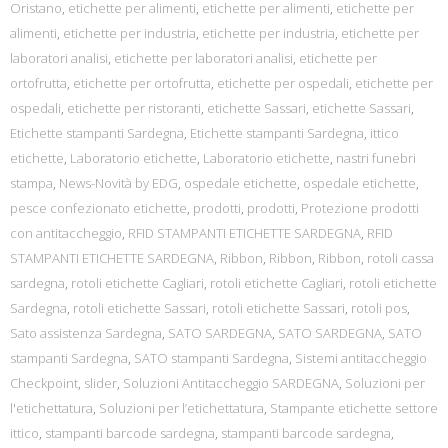
Oristano
,
etichette per alimenti
,
etichette per alimenti
,
etichette per
alimenti
,
etichette per industria
,
etichette per industria
,
etichette per
laboratori analisi
,
etichette per laboratori analisi
,
etichette per
ortofrutta
,
etichette per ortofrutta
,
etichette per ospedali
,
etichette per
ospedali
,
etichette per ristoranti
,
etichette Sassari
,
etichette Sassari
,
Etichette stampanti Sardegna
,
Etichette stampanti Sardegna
,
ittico
etichette
,
Laboratorio etichette
,
Laboratorio etichette
,
nastri funebri
stampa
,
News-Novità by EDG
,
ospedale etichette
,
ospedale etichette
,
pesce confezionato etichette
,
prodotti
,
prodotti
,
Protezione prodotti
con antitaccheggio
,
RFID STAMPANTI ETICHETTE SARDEGNA
,
RFID
STAMPANTI ETICHETTE SARDEGNA
,
Ribbon
,
Ribbon
,
Ribbon
,
rotoli cassa
sardegna
,
rotoli etichette Cagliari
,
rotoli etichette Cagliari
,
rotoli etichette
Sardegna
,
rotoli etichette Sassari
,
rotoli etichette Sassari
,
rotoli pos
,
Sato assistenza Sardegna
,
SATO SARDEGNA
,
SATO SARDEGNA
,
SATO
stampanti Sardegna
,
SATO stampanti Sardegna
,
Sistemi antitaccheggio
Checkpoint
,
slider
,
Soluzioni Antitaccheggio SARDEGNA
,
Soluzioni per
l'etichettatura
,
Soluzioni per l’etichettatura
,
Stampante etichette settore
ittico
,
stampanti barcode sardegna
,
stampanti barcode sardegna
,