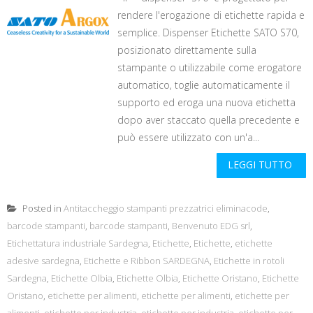
rendere l'erogazione di etichette rapida e
semplice. Dispenser Etichette SATO S70,
posizionato direttamente sulla
stampante o utilizzabile come erogatore
automatico, toglie automaticamente il
supporto ed eroga una nuova etichetta
dopo aver staccato quella precedente e
può essere utilizzato con un'a...
LEGGI TUTTO
Posted in
Antitaccheggio stampanti prezzatrici eliminacode
,
barcode stampanti
,
barcode stampanti
,
Benvenuto EDG srl
,
Etichettatura industriale Sardegna
,
Etichette
,
Etichette
,
etichette
adesive sardegna
,
Etichette e Ribbon SARDEGNA
,
Etichette in rotoli
Sardegna
,
Etichette Olbia
,
Etichette Olbia
,
Etichette Oristano
,
Etichette
Oristano
,
etichette per alimenti
,
etichette per alimenti
,
etichette per