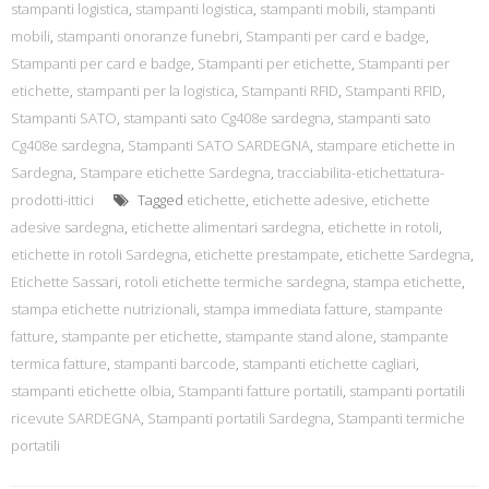
stampanti logistica
,
stampanti logistica
,
stampanti mobili
,
stampanti
mobili
,
stampanti onoranze funebri
,
Stampanti per card e badge
,
Stampanti per card e badge
,
Stampanti per etichette
,
Stampanti per
etichette
,
stampanti per la logistica
,
Stampanti RFID
,
Stampanti RFID
,
Stampanti SATO
,
stampanti sato Cg408e sardegna
,
stampanti sato
Cg408e sardegna
,
Stampanti SATO SARDEGNA
,
stampare etichette in
Sardegna
,
Stampare etichette Sardegna
,
tracciabilita-etichettatura-
prodotti-ittici
Tagged
etichette
,
etichette adesive
,
etichette
adesive sardegna
,
etichette alimentari sardegna
,
etichette in rotoli
,
etichette in rotoli Sardegna
,
etichette prestampate
,
etichette Sardegna
,
Etichette Sassari
,
rotoli etichette termiche sardegna
,
stampa etichette
,
stampa etichette nutrizionali
,
stampa immediata fatture
,
stampante
fatture
,
stampante per etichette
,
stampante stand alone
,
stampante
termica fatture
,
stampanti barcode
,
stampanti etichette cagliari
,
stampanti etichette olbia
,
Stampanti fatture portatili
,
stampanti portatili
ricevute SARDEGNA
,
Stampanti portatili Sardegna
,
Stampanti termiche
portatili