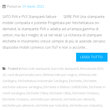
Posted on
19 Aprile 2022
SATO PV4 e PV3 Stampanti fatture SERIE PV4 Una stampante
mobile compatta e potente Progettata per l’etichettatura on-
demand, la stampante PV4 si adatta ad un'ampia gamma di
settori, ma da il meglio di sé nel retail. La richiesta di stampare
etichette in movimento cresce sempre di più, le aziende cercano
dispositivi mobili connessi con l'IoT e non si acconte...
LEGGI TUTTO
Posted in
barcode stampanti
,
barcode stampanti
,
Benvenuto EDG
srl
,
card da personalizzare
,
Eliminacode per negozi
,
eliminacode
Sardegna
,
Etichettatura industriale Sardegna
,
Etichette
,
Etichette
,
etichette adesive sardegna
,
Etichette e Ribbon SARDEGNA
,
Etichette in
rotoli Sardegna
,
Etichette Olbia
,
Etichette Olbia
,
Etichette Oristano
,
Etichette Oristano
,
etichette per alimenti
,
etichette per alimenti
,
etichette per alimenti
,
etichette per industria
,
etichette per industria
,