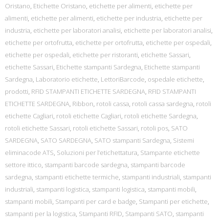
Oristano
,
Etichette Oristano
,
etichette per alimenti
,
etichette per
alimenti
,
etichette per alimenti
,
etichette per industria
,
etichette per
industria
,
etichette per laboratori analisi
,
etichette per laboratori analisi
,
etichette per ortofrutta
,
etichette per ortofrutta
,
etichette per ospedali
,
etichette per ospedali
,
etichette per ristoranti
,
etichette Sassari
,
etichette Sassari
,
Etichette stampanti Sardegna
,
Etichette stampanti
Sardegna
,
Laboratorio etichette
,
LettoriBarcode
,
ospedale etichette
,
prodotti
,
RFID STAMPANTI ETICHETTE SARDEGNA
,
RFID STAMPANTI
ETICHETTE SARDEGNA
,
Ribbon
,
rotoli cassa
,
rotoli cassa sardegna
,
rotoli
etichette Cagliari
,
rotoli etichette Cagliari
,
rotoli etichette Sardegna
,
rotoli etichette Sassari
,
rotoli etichette Sassari
,
rotoli pos
,
SATO
SARDEGNA
,
SATO SARDEGNA
,
SATO stampanti Sardegna
,
Sistemi
eliminacode ATS
,
Soluzioni per l’etichettatura
,
Stampante etichette
settore ittico
,
stampanti barcode sardegna
,
stampanti barcode
sardegna
,
stampanti etichette termiche
,
stampanti industriali
,
stampanti
industriali
,
stampanti logistica
,
stampanti logistica
,
stampanti mobili
,
stampanti mobili
,
Stampanti per card e badge
,
Stampanti per etichette
,
stampanti per la logistica
,
Stampanti RFID
,
Stampanti SATO
,
stampanti