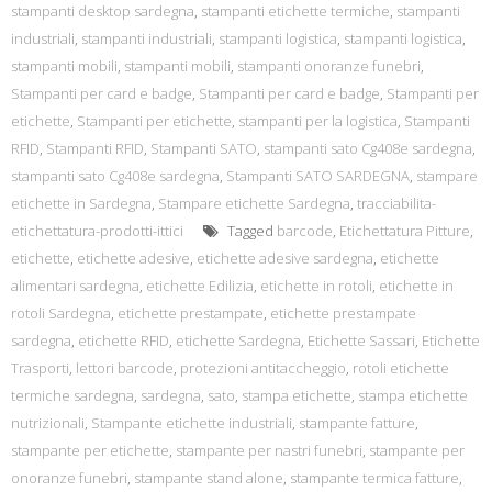
stampanti desktop sardegna
,
stampanti etichette termiche
,
stampanti
industriali
,
stampanti industriali
,
stampanti logistica
,
stampanti logistica
,
stampanti mobili
,
stampanti mobili
,
stampanti onoranze funebri
,
Stampanti per card e badge
,
Stampanti per card e badge
,
Stampanti per
etichette
,
Stampanti per etichette
,
stampanti per la logistica
,
Stampanti
RFID
,
Stampanti RFID
,
Stampanti SATO
,
stampanti sato Cg408e sardegna
,
stampanti sato Cg408e sardegna
,
Stampanti SATO SARDEGNA
,
stampare
etichette in Sardegna
,
Stampare etichette Sardegna
,
tracciabilita-
etichettatura-prodotti-ittici
Tagged
barcode
,
Etichettatura Pitture
,
etichette
,
etichette adesive
,
etichette adesive sardegna
,
etichette
alimentari sardegna
,
etichette Edilizia
,
etichette in rotoli
,
etichette in
rotoli Sardegna
,
etichette prestampate
,
etichette prestampate
sardegna
,
etichette RFID
,
etichette Sardegna
,
Etichette Sassari
,
Etichette
Trasporti
,
lettori barcode
,
protezioni antitaccheggio
,
rotoli etichette
termiche sardegna
,
sardegna
,
sato
,
stampa etichette
,
stampa etichette
nutrizionali
,
Stampante etichette industriali
,
stampante fatture
,
stampante per etichette
,
stampante per nastri funebri
,
stampante per
onoranze funebri
,
stampante stand alone
,
stampante termica fatture
,