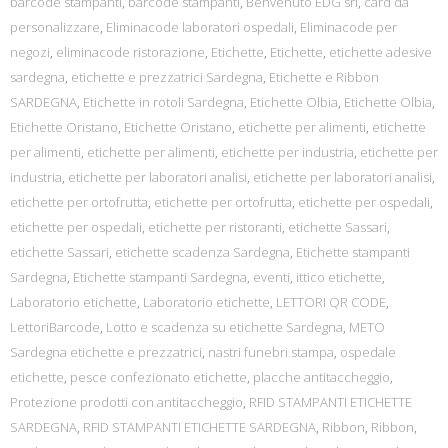
barcode stampanti
,
barcode stampanti
,
Benvenuto EDG srl
,
card da
personalizzare
,
Eliminacode laboratori ospedali
,
Eliminacode per
negozi
,
eliminacode ristorazione
,
Etichette
,
Etichette
,
etichette adesive
sardegna
,
etichette e prezzatrici Sardegna
,
Etichette e Ribbon
SARDEGNA
,
Etichette in rotoli Sardegna
,
Etichette Olbia
,
Etichette Olbia
,
Etichette Oristano
,
Etichette Oristano
,
etichette per alimenti
,
etichette
per alimenti
,
etichette per alimenti
,
etichette per industria
,
etichette per
industria
,
etichette per laboratori analisi
,
etichette per laboratori analisi
,
etichette per ortofrutta
,
etichette per ortofrutta
,
etichette per ospedali
,
etichette per ospedali
,
etichette per ristoranti
,
etichette Sassari
,
etichette Sassari
,
etichette scadenza Sardegna
,
Etichette stampanti
Sardegna
,
Etichette stampanti Sardegna
,
eventi
,
ittico etichette
,
Laboratorio etichette
,
Laboratorio etichette
,
LETTORI QR CODE
,
LettoriBarcode
,
Lotto e scadenza su etichette Sardegna
,
METO
Sardegna etichette e prezzatrici
,
nastri funebri stampa
,
ospedale
etichette
,
pesce confezionato etichette
,
placche antitaccheggio
,
Protezione prodotti con antitaccheggio
,
RFID STAMPANTI ETICHETTE
SARDEGNA
,
RFID STAMPANTI ETICHETTE SARDEGNA
,
Ribbon
,
Ribbon
,