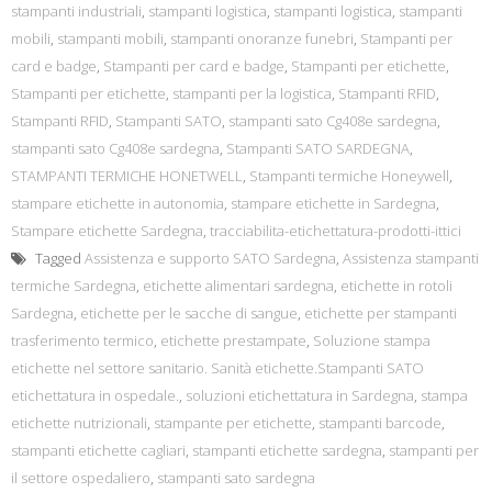
stampanti industriali
,
stampanti logistica
,
stampanti logistica
,
stampanti
mobili
,
stampanti mobili
,
stampanti onoranze funebri
,
Stampanti per
card e badge
,
Stampanti per card e badge
,
Stampanti per etichette
,
Stampanti per etichette
,
stampanti per la logistica
,
Stampanti RFID
,
Stampanti RFID
,
Stampanti SATO
,
stampanti sato Cg408e sardegna
,
stampanti sato Cg408e sardegna
,
Stampanti SATO SARDEGNA
,
STAMPANTI TERMICHE HONETWELL
,
Stampanti termiche Honeywell
,
stampare etichette in autonomia
,
stampare etichette in Sardegna
,
Stampare etichette Sardegna
,
tracciabilita-etichettatura-prodotti-ittici
Tagged
Assistenza e supporto SATO Sardegna
,
Assistenza stampanti
termiche Sardegna
,
etichette alimentari sardegna
,
etichette in rotoli
Sardegna
,
etichette per le sacche di sangue
,
etichette per stampanti
trasferimento termico
,
etichette prestampate
,
Soluzione stampa
etichette nel settore sanitario. Sanità etichette.Stampanti SATO
etichettatura in ospedale.
,
soluzioni etichettatura in Sardegna
,
stampa
etichette nutrizionali
,
stampante per etichette
,
stampanti barcode
,
stampanti etichette cagliari
,
stampanti etichette sardegna
,
stampanti per
il settore ospedaliero
,
stampanti sato sardegna