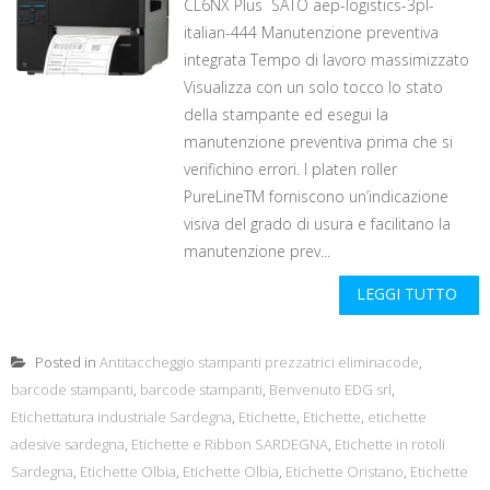
CL6NX Plus SATO aep-logistics-3pl-
italian-444 Manutenzione preventiva
integrata Tempo di lavoro massimizzato
Visualizza con un solo tocco lo stato
della stampante ed esegui la
manutenzione preventiva prima che si
verifichino errori. I platen roller
PureLineTM forniscono un’indicazione
visiva del grado di usura e facilitano la
manutenzione prev...
LEGGI TUTTO
Posted in
Antitaccheggio stampanti prezzatrici eliminacode
,
barcode stampanti
,
barcode stampanti
,
Benvenuto EDG srl
,
Etichettatura industriale Sardegna
,
Etichette
,
Etichette
,
etichette
adesive sardegna
,
Etichette e Ribbon SARDEGNA
,
Etichette in rotoli
Sardegna
,
Etichette Olbia
,
Etichette Olbia
,
Etichette Oristano
,
Etichette