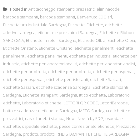
Posted in
Antitaccheggio stampanti prezzatrici eliminacode
,
barcode stampanti
,
barcode stampanti
,
Benvenuto EDG srl
,
Etichettatura industriale Sardegna
,
Etichette
,
Etichette
,
etichette
adesive sardegna
,
etichette e prezzatrici Sardegna
,
Etichette e Ribbon
SARDEGNA
,
Etichette in rotoli Sardegna
,
Etichette Olbia
,
Etichette Olbia
,
Etichette Oristano
,
Etichette Oristano
,
etichette per alimenti
,
etichette
per alimenti
,
etichette per alimenti
,
etichette per industria
,
etichette per
industria
,
etichette per laboratori analisi
,
etichette per laboratori analisi
,
etichette per ortofrutta
,
etichette per ortofrutta
,
etichette per ospedali
,
etichette per ospedali
,
etichette per ristoranti
,
etichette Sassari
,
etichette Sassari
,
etichette scadenza Sardegna
,
Etichette stampanti
Sardegna
,
Etichette stampanti Sardegna
,
ittico etichette
,
Laboratorio
etichette
,
Laboratorio etichette
,
LETTORI QR CODE
,
LettoriBarcode
,
Lotto e scadenza su etichette Sardegna
,
METO Sardegna etichette e
prezzatrici
,
nastri funebri stampa
,
News-Novità by EDG
,
ospedale
etichette
,
ospedale etichette
,
pesce confezionato etichette
,
Prezzatrici
Sardegna
,
prodotti
,
prodotti
,
RFID STAMPANTI ETICHETTE SARDEGNA
,