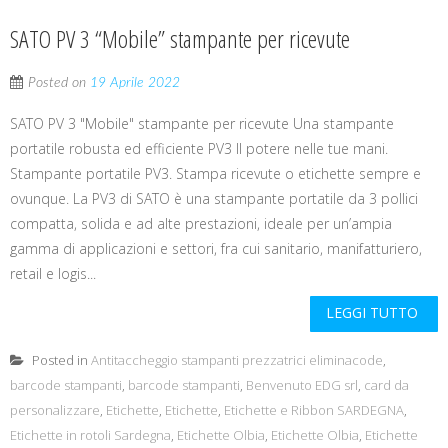
SATO PV 3 “Mobile” stampante per ricevute
Posted on
19 Aprile 2022
SATO PV 3 "Mobile" stampante per ricevute Una stampante
portatile robusta ed efficiente PV3 Il potere nelle tue mani.
Stampante portatile PV3. Stampa ricevute o etichette sempre e
ovunque. La PV3 di SATO è una stampante portatile da 3 pollici
compatta, solida e ad alte prestazioni, ideale per un’ampia
gamma di applicazioni e settori, fra cui sanitario, manifatturiero,
retail e logis...
LEGGI TUTTO
Posted in
Antitaccheggio stampanti prezzatrici eliminacode
,
barcode stampanti
,
barcode stampanti
,
Benvenuto EDG srl
,
card da
personalizzare
,
Etichette
,
Etichette
,
Etichette e Ribbon SARDEGNA
,
Etichette in rotoli Sardegna
,
Etichette Olbia
,
Etichette Olbia
,
Etichette