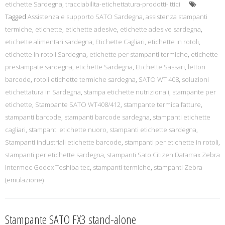
etichette Sardegna
,
tracciabilita-etichettatura-prodotti-ittici
Tagged
Assistenza e supporto SATO Sardegna
,
assistenza stampanti
termiche
,
etichette
,
etichette adesive
,
etichette adesive sardegna
,
etichette alimentari sardegna
,
Etichette Cagliari
,
etichette in rotoli
,
etichette in rotoli Sardegna
,
etichette per stampanti termiche
,
etichette
prestampate sardegna
,
etichette Sardegna
,
Etichette Sassari
,
lettori
barcode
,
rotoli etichette termiche sardegna
,
SATO WT 408
,
soluzioni
etichettatura in Sardegna
,
stampa etichette nutrizionali
,
stampante per
etichette
,
Stampante SATO WT408/412
,
stampante termica fatture
,
stampanti barcode
,
stampanti barcode sardegna
,
stampanti etichette
cagliari
,
stampanti etichette nuoro
,
stampanti etichette sardegna
,
Stampanti industriali etichette barcode
,
stampanti per etichette in rotoli
,
stampanti per etichette sardegna
,
stampanti Sato Citizen Datamax Zebra
Intermec Godex Toshiba tec
,
stampanti termiche
,
stampanti Zebra
(emulazione)
Stampante SATO FX3 stand-alone