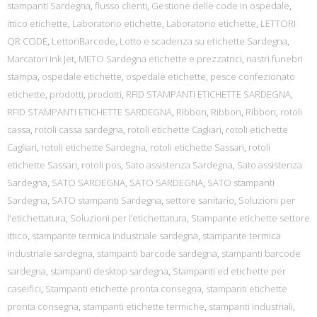
stampanti Sardegna
,
flusso clienti
,
Gestione delle code in ospedale
,
ittico etichette
,
Laboratorio etichette
,
Laboratorio etichette
,
LETTORI
QR CODE
,
LettoriBarcode
,
Lotto e scadenza su etichette Sardegna
,
Marcatori Ink Jet
,
METO Sardegna etichette e prezzatrici
,
nastri funebri
stampa
,
ospedale etichette
,
ospedale etichette
,
pesce confezionato
etichette
,
prodotti
,
prodotti
,
RFID STAMPANTI ETICHETTE SARDEGNA
,
RFID STAMPANTI ETICHETTE SARDEGNA
,
Ribbon
,
Ribbon
,
Ribbon
,
rotoli
cassa
,
rotoli cassa sardegna
,
rotoli etichette Cagliari
,
rotoli etichette
Cagliari
,
rotoli etichette Sardegna
,
rotoli etichette Sassari
,
rotoli
etichette Sassari
,
rotoli pos
,
Sato assistenza Sardegna
,
Sato assistenza
Sardegna
,
SATO SARDEGNA
,
SATO SARDEGNA
,
SATO stampanti
Sardegna
,
SATO stampanti Sardegna
,
settore sanitario
,
Soluzioni per
l'etichettatura
,
Soluzioni per l’etichettatura
,
Stampante etichette settore
ittico
,
stampante termica industriale sardegna
,
stampante termica
industriale sardegna
,
stampanti barcode sardegna
,
stampanti barcode
sardegna
,
stampanti desktop sardegna
,
Stampanti ed etichette per
caseifici
,
Stampanti etichette pronta consegna
,
stampanti etichette
pronta consegna
,
stampanti etichette termiche
,
stampanti industriali
,