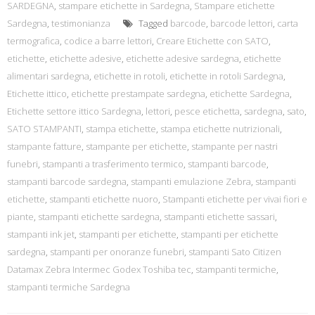
SARDEGNA
,
stampare etichette in Sardegna
,
Stampare etichette
Sardegna
,
testimonianza
Tagged
barcode
,
barcode lettori
,
carta
termografica
,
codice a barre lettori
,
Creare Etichette con SATO
,
etichette
,
etichette adesive
,
etichette adesive sardegna
,
etichette
alimentari sardegna
,
etichette in rotoli
,
etichette in rotoli Sardegna
,
Etichette ittico
,
etichette prestampate sardegna
,
etichette Sardegna
,
Etichette settore ittico Sardegna
,
lettori
,
pesce etichetta
,
sardegna
,
sato
,
SATO STAMPANTI
,
stampa etichette
,
stampa etichette nutrizionali
,
stampante fatture
,
stampante per etichette
,
stampante per nastri
funebri
,
stampanti a trasferimento termico
,
stampanti barcode
,
stampanti barcode sardegna
,
stampanti emulazione Zebra
,
stampanti
etichette
,
stampanti etichette nuoro
,
Stampanti etichette per vivai fiori e
piante
,
stampanti etichette sardegna
,
stampanti etichette sassari
,
stampanti ink jet
,
stampanti per etichette
,
stampanti per etichette
sardegna
,
stampanti per onoranze funebri
,
stampanti Sato Citizen
Datamax Zebra Intermec Godex Toshiba tec
,
stampanti termiche
,
stampanti termiche Sardegna