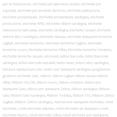
per la ristorazione
,
etichette per laboratori analisi
,
etichette per
ospedali
,
etichette per prodotti da forno
,
etichette piatti pronti
,
etichette prestampate
,
etichette prestampate sardegna
,
etichette
produzione
,
etichette RFID
,
etichette ribbon sardegna
,
etichette
ristorazione take away
,
etichette Sardegna
,
Etichette Sassari
,
Etichette
settore ittico Sardegna
,
etichette stampa
,
etichette stampanti termiche
cagliari
,
etichette termiche
,
etichette termiche Cagliari
,
etichette
termiche nuoro
,
Etichette termiche Olbia
,
Etichette termiche Oristano
,
etichette termiche sassari
,
eticnastri
,
lettori barcode
,
lettori barcode
sardegna
,
lettori barcode tascabili
,
lettori laser
,
lettori ottici sardegna
,
lettura e stampa barcode
,
nastro per stampanti sardegna
,
programma
gestione etichette Sato
,
ribbon
,
ribbon cagliari ribbon sassari ribbon
olbia
,
Ribbon CALOR
,
ribbon nuoro
,
ribbon oristano
,
ribbon per
stampanti Sato
,
ribbon per stampanti Zebra
,
ribbon sardegna
,
Ribbon
sato
,
Ribbon Sato Sardegna
,
Ribbon Toshiba
,
Ribbon TSC
,
Ribbon Zebra
Cagliari
,
Ribbon Zebra Sardegna
,
ristorazione stampanti etichette
,
rotoli
etichette
,
rotoli etichette adesive
,
rotoli etichette da stampare
,
rotoli
etichette Nuoro
,
rotoli etichette Olbia
,
rotoli etichette per stampanti
,