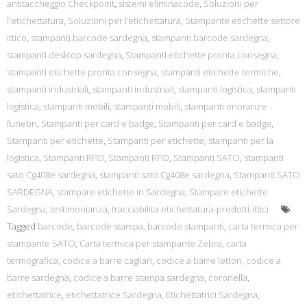
antitaccheggio Checkpoint
,
sistemi eliminacode
,
Soluzioni per
l'etichettatura
,
Soluzioni per l’etichettatura
,
Stampante etichette settore
ittico
,
stampanti barcode sardegna
,
stampanti barcode sardegna
,
stampanti desktop sardegna
,
Stampanti etichette pronta consegna
,
stampanti etichette pronta consegna
,
stampanti etichette termiche
,
stampanti industriali
,
stampanti industriali
,
stampanti logistica
,
stampanti
logistica
,
stampanti mobili
,
stampanti mobili
,
stampanti onoranze
funebri
,
Stampanti per card e badge
,
Stampanti per card e badge
,
Stampanti per etichette
,
Stampanti per etichette
,
stampanti per la
logistica
,
Stampanti RFID
,
Stampanti RFID
,
Stampanti SATO
,
stampanti
sato Cg408e sardegna
,
stampanti sato Cg408e sardegna
,
Stampanti SATO
SARDEGNA
,
stampare etichette in Sardegna
,
Stampare etichette
Sardegna
,
testimonianza
,
tracciabilita-etichettatura-prodotti-ittici
Tagged
barcode
,
barcode stampa
,
barcode stampanti
,
carta termica per
stampante SATO
,
Carta termica per stampante Zebra
,
carta
termografica
,
codice a barre cagliari
,
codice a barre lettori
,
codice a
barre sardegna
,
codice a barre stampa sardegna
,
coronella
,
etichettatrice
,
etichettatrice Sardegna
,
Etichettatrici Sardegna
,