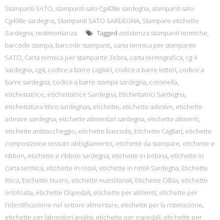
Stampanti SATO
,
stampanti sato Cg408e sardegna
,
stampanti sato
Cg408e sardegna
,
Stampanti SATO SARDEGNA
,
Stampare etichette
Sardegna
,
testimonianza
Tagged
assistenza stampanti termiche
,
barcode stampa
,
barcode stampanti
,
carta termica per stampante
SATO
,
Carta termica per stampante Zebra
,
carta termografica
,
cg 4
sardegna
,
cg4
,
codice a barre cagliari
,
codice a barre lettori
,
codice a
barre sardegna
,
codice a barre stampa sardegna
,
coronella
,
etichettatrice
,
etichettatrice Sardegna
,
Etichettatrici Sardegna
,
etichettatura ittico sardegnas
,
etichette
,
etichette adesive
,
etichette
adesive sardegna
,
etichette alimentari sardegna
,
etichette alimenti
,
etichette antitaccheggio
,
etichette barcode
,
Etichette Cagliari
,
etichette
composizione tessuto abbigliamento
,
etichette da stampare
,
etichette e
ribbon
,
etichette e ribbon sardegna
,
etichette in bobina
,
etichette in
carta termica
,
etichette in rotoli
,
etichette in rotoli Sardegna
,
Etichette
ittico
,
Etichette Nuoro
,
etichette nutrizionali
,
Etichette Olbia
,
etichette
ortofrutta
,
etichette Ospedali
,
etichette per alimenti
,
etichette per
l'identificazione nel settore alimentare
,
etichette per la ristorazione
,
etichette per laboratori analisi
,
etichette per ospedali
,
etichette per