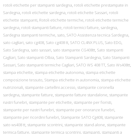
rotoli etichette per stampanti sardegna
,
rotoli etichette prestampate in
Sardegna
,
rotoli etichette sardegna
,
rotoli etichette Sassari
,
rotoli
etichette stampanti
,
Rotoli etichette termiche
,
rotoli etichette termiche
sardegna
,
rotoli stampanti fatture
,
rotoli termici fatture
,
sardegna
,
Sardegna stampanti termiche
,
sato
,
SATO Assistenza tecnica Sardegna
,
sato cagliari
,
sato cg408
,
Sato cg408 tt
,
SATO CL4NX PLUS
,
Sato EDG
,
Sato Sardegna
,
sato sassari
,
sato stampante CG408tt
,
Sato stampanti
Cagliari
,
Sato stampanti Olbia
,
Sato Stampanti Sardegna
,
Sato Stampanti
Sassari
,
Sato stampanti termiche Cagliari
,
SATO WS 408 TT
,
Sato Ws408tt
,
stampa etichette
,
stampa etichette autonoma
,
stampa etichette
composizione tessuto
,
Stampa etichette in autonomia
,
stampa etichette
nutrizionali
,
stampante cartellini accesso
,
stampante coronella
sardegna
,
stampante fatture
,
stampante fatture standalone
,
stampante
nastri funebri
,
stampante per etichette
,
stampante per fioristi
,
stampante per nastri funebri
,
stampante per onoranze funebri
,
stampante per ricordini funebri
,
Stampante SATO Cg408
,
stampante
sato ws408 tt
,
stampante scontrini
,
stampante stand alone
,
stampante
termica fatture
,
stampante termica scontrini
,
stampanti
,
stampanti a