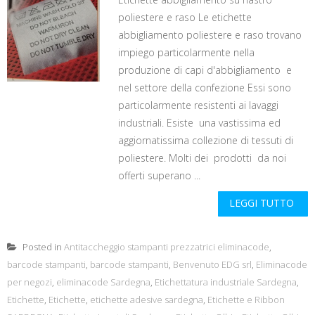
poliestere e raso Le etichette
abbigliamento poliestere e raso trovano
impiego particolarmente nella
produzione di capi d'abbigliamento e
nel settore della confezione Essi sono
particolarmente resistenti ai lavaggi
industriali. Esiste una vastissima ed
aggiornatissima collezione di tessuti di
poliestere. Molti dei prodotti da noi
offerti superano ...
LEGGI TUTTO
Posted in
Antitaccheggio stampanti prezzatrici eliminacode
,
barcode stampanti
,
barcode stampanti
,
Benvenuto EDG srl
,
Eliminacode
per negozi
,
eliminacode Sardegna
,
Etichettatura industriale Sardegna
,
Etichette
,
Etichette
,
etichette adesive sardegna
,
Etichette e Ribbon