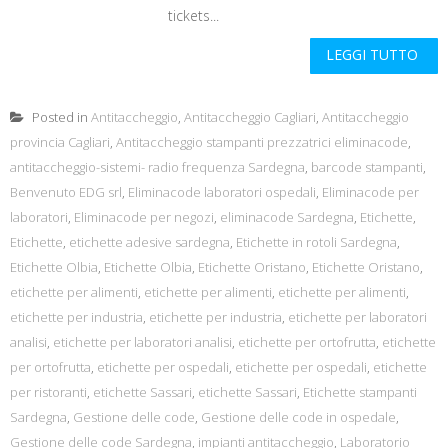
tickets...
LEGGI TUTTO
Posted in
Antitaccheggio
,
Antitaccheggio Cagliari
,
Antitaccheggio
provincia Cagliari
,
Antitaccheggio stampanti prezzatrici eliminacode
,
antitaccheggio-sistemi- radio frequenza Sardegna
,
barcode stampanti
,
Benvenuto EDG srl
,
Eliminacode laboratori ospedali
,
Eliminacode per
laboratori
,
Eliminacode per negozi
,
eliminacode Sardegna
,
Etichette
,
Etichette
,
etichette adesive sardegna
,
Etichette in rotoli Sardegna
,
Etichette Olbia
,
Etichette Olbia
,
Etichette Oristano
,
Etichette Oristano
,
etichette per alimenti
,
etichette per alimenti
,
etichette per alimenti
,
etichette per industria
,
etichette per industria
,
etichette per laboratori
analisi
,
etichette per laboratori analisi
,
etichette per ortofrutta
,
etichette
per ortofrutta
,
etichette per ospedali
,
etichette per ospedali
,
etichette
per ristoranti
,
etichette Sassari
,
etichette Sassari
,
Etichette stampanti
Sardegna
,
Gestione delle code
,
Gestione delle code in ospedale
,
Gestione delle code Sardegna
,
impianti antitaccheggio
,
Laboratorio