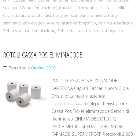
termico
,
stampanti trasferimento termico Sardegna
,
Stampanti Zebra
,
stampanti Zebra (emulazione)
,
tracciabilità prodotti ittici
,
tracciabilita-
etichettatura-prodotti-ittici
,
Utility per stampanti termiche
,
Utility
stampanti Sato e Argox
,
vendita nastro carbografico
,
ws 4
,
ws 4 sardegna
,
Zebra stampanti emulazione
,
Zebra stampanti nastro carbografico
ROTOLI CASSA POS ELIMINACODE
Posted on
6 Ottobre 2020
ROTOLI CASSA POS ELIMINACODE
SARDEGNA Cagliari Sassari Nuoro Olbia
Oristano La nostra azienda
commercializza rotoli per Registratore
Cassa Pos Ticket eliminacode Settori di
riferimento CINEMA DISCOTECHE
PARCHIMETRI OSPEDALI LABORATORI
FARMACIE SUPERMERCATI Rotolo di 2.000