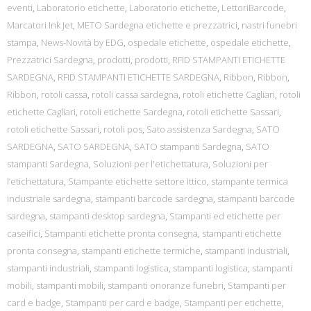
eventi
,
Laboratorio etichette
,
Laboratorio etichette
,
LettoriBarcode
,
Marcatori Ink Jet
,
METO Sardegna etichette e prezzatrici
,
nastri funebri
stampa
,
News-Novità by EDG
,
ospedale etichette
,
ospedale etichette
,
Prezzatrici Sardegna
,
prodotti
,
prodotti
,
RFID STAMPANTI ETICHETTE
SARDEGNA
,
RFID STAMPANTI ETICHETTE SARDEGNA
,
Ribbon
,
Ribbon
,
Ribbon
,
rotoli cassa
,
rotoli cassa sardegna
,
rotoli etichette Cagliari
,
rotoli
etichette Cagliari
,
rotoli etichette Sardegna
,
rotoli etichette Sassari
,
rotoli etichette Sassari
,
rotoli pos
,
Sato assistenza Sardegna
,
SATO
SARDEGNA
,
SATO SARDEGNA
,
SATO stampanti Sardegna
,
SATO
stampanti Sardegna
,
Soluzioni per l'etichettatura
,
Soluzioni per
l’etichettatura
,
Stampante etichette settore ittico
,
stampante termica
industriale sardegna
,
stampanti barcode sardegna
,
stampanti barcode
sardegna
,
stampanti desktop sardegna
,
Stampanti ed etichette per
caseifici
,
Stampanti etichette pronta consegna
,
stampanti etichette
pronta consegna
,
stampanti etichette termiche
,
stampanti industriali
,
stampanti industriali
,
stampanti logistica
,
stampanti logistica
,
stampanti
mobili
,
stampanti mobili
,
stampanti onoranze funebri
,
Stampanti per
card e badge
,
Stampanti per card e badge
,
Stampanti per etichette
,