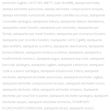
termiche Cagliari
,
SATO WS 408 TT
,
Sato Ws408tt
,
stampa etichette
,
stampa etichette autonoma
,
stampa etichette composizione tessuto
,
stampa etichette nutrizionali
,
stampante cartellini accesso
,
stampante
coronella sardegna
,
stampante fatture
,
stampante fatture standalone
,
stampante nastri funebri
,
stampante per etichette
,
stampante per
fioristi
,
stampante per nastri funebri
,
stampante per onoranze funebri
,
stampante per ricordini funebri
,
Stampante SATO Cg408
,
stampante
sato ws408 tt
,
stampante scontrini
,
stampante stand alone
,
stampante
termica fatture
,
stampante termica scontrini
,
stampanti
,
stampanti a
trasferimento termico
,
stampanti argox
,
stampanti barcode
,
stampanti
barcode sardegna
,
stampanti cagliari
,
stampanti cartoncini
,
stampanti
codice a barre Sardegna
,
stampanti emulazione Zebra
,
stampanti
etichette
,
stampanti etichette autonome
,
stampanti etichette cagliari
,
stampanti etichette composizione tessuto
,
stampanti etichette nuoro
,
stampanti etichette olbia
,
stampanti etichette oristano
,
Stampanti
etichette per vivai fiori e piante
,
stampanti etichette sardegna
,
stampanti
etichette sassari
,
stampanti etichette termiche
,
STAMPANTI
FLOROVIVAISTI SARDEGNA
,
stampanti ink jet
,
stampanti nuoro
,