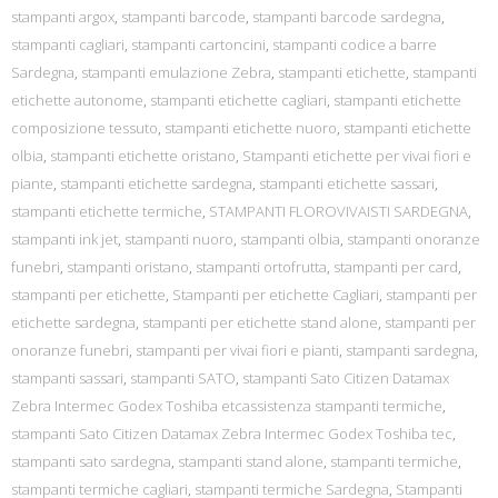
stampanti argox
,
stampanti barcode
,
stampanti barcode sardegna
,
stampanti cagliari
,
stampanti cartoncini
,
stampanti codice a barre
Sardegna
,
stampanti emulazione Zebra
,
stampanti etichette
,
stampanti
etichette autonome
,
stampanti etichette cagliari
,
stampanti etichette
composizione tessuto
,
stampanti etichette nuoro
,
stampanti etichette
olbia
,
stampanti etichette oristano
,
Stampanti etichette per vivai fiori e
piante
,
stampanti etichette sardegna
,
stampanti etichette sassari
,
stampanti etichette termiche
,
STAMPANTI FLOROVIVAISTI SARDEGNA
,
stampanti ink jet
,
stampanti nuoro
,
stampanti olbia
,
stampanti onoranze
funebri
,
stampanti oristano
,
stampanti ortofrutta
,
stampanti per card
,
stampanti per etichette
,
Stampanti per etichette Cagliari
,
stampanti per
etichette sardegna
,
stampanti per etichette stand alone
,
stampanti per
onoranze funebri
,
stampanti per vivai fiori e pianti
,
stampanti sardegna
,
stampanti sassari
,
stampanti SATO
,
stampanti Sato Citizen Datamax
Zebra Intermec Godex Toshiba etcassistenza stampanti termiche
,
stampanti Sato Citizen Datamax Zebra Intermec Godex Toshiba tec
,
stampanti sato sardegna
,
stampanti stand alone
,
stampanti termiche
,
stampanti termiche cagliari
,
stampanti termiche Sardegna
,
Stampanti