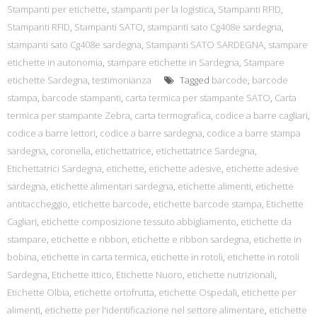
Stampanti per etichette
,
stampanti per la logistica
,
Stampanti RFID
,
Stampanti RFID
,
Stampanti SATO
,
stampanti sato Cg408e sardegna
,
stampanti sato Cg408e sardegna
,
Stampanti SATO SARDEGNA
,
stampare
etichette in autonomia
,
stampare etichette in Sardegna
,
Stampare
etichette Sardegna
,
testimonianza
Tagged
barcode
,
barcode
stampa
,
barcode stampanti
,
carta termica per stampante SATO
,
Carta
termica per stampante Zebra
,
carta termografica
,
codice a barre cagliari
,
codice a barre lettori
,
codice a barre sardegna
,
codice a barre stampa
sardegna
,
coronella
,
etichettatrice
,
etichettatrice Sardegna
,
Etichettatrici Sardegna
,
etichette
,
etichette adesive
,
etichette adesive
sardegna
,
etichette alimentari sardegna
,
etichette alimenti
,
etichette
antitaccheggio
,
etichette barcode
,
etichette barcode stampa
,
Etichette
Cagliari
,
etichette composizione tessuto abbigliamento
,
etichette da
stampare
,
etichette e ribbon
,
etichette e ribbon sardegna
,
etichette in
bobina
,
etichette in carta termica
,
etichette in rotoli
,
etichette in rotoli
Sardegna
,
Etichette ittico
,
Etichette Nuoro
,
etichette nutrizionali
,
Etichette Olbia
,
etichette ortofrutta
,
etichette Ospedali
,
etichette per
alimenti
,
etichette per l'identificazione nel settore alimentare
,
etichette