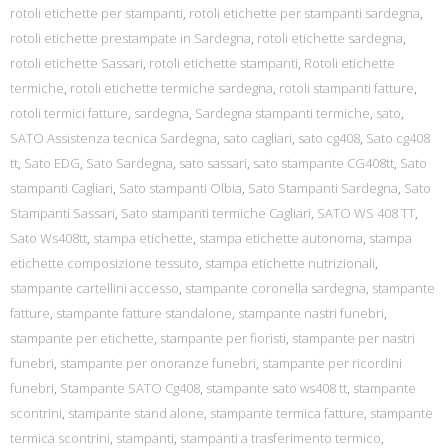
rotoli etichette per stampanti
,
rotoli etichette per stampanti sardegna
,
rotoli etichette prestampate in Sardegna
,
rotoli etichette sardegna
,
rotoli etichette Sassari
,
rotoli etichette stampanti
,
Rotoli etichette
termiche
,
rotoli etichette termiche sardegna
,
rotoli stampanti fatture
,
rotoli termici fatture
,
sardegna
,
Sardegna stampanti termiche
,
sato
,
SATO Assistenza tecnica Sardegna
,
sato cagliari
,
sato cg408
,
Sato cg408
tt
,
Sato EDG
,
Sato Sardegna
,
sato sassari
,
sato stampante CG408tt
,
Sato
stampanti Cagliari
,
Sato stampanti Olbia
,
Sato Stampanti Sardegna
,
Sato
Stampanti Sassari
,
Sato stampanti termiche Cagliari
,
SATO WS 408 TT
,
Sato Ws408tt
,
stampa etichette
,
stampa etichette autonoma
,
stampa
etichette composizione tessuto
,
stampa etichette nutrizionali
,
stampante cartellini accesso
,
stampante coronella sardegna
,
stampante
fatture
,
stampante fatture standalone
,
stampante nastri funebri
,
stampante per etichette
,
stampante per fioristi
,
stampante per nastri
funebri
,
stampante per onoranze funebri
,
stampante per ricordini
funebri
,
Stampante SATO Cg408
,
stampante sato ws408 tt
,
stampante
scontrini
,
stampante stand alone
,
stampante termica fatture
,
stampante
termica scontrini
,
stampanti
,
stampanti a trasferimento termico
,