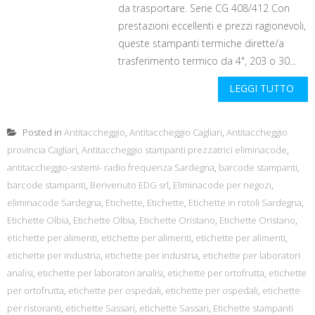
da trasportare. Serie CG 408/412 Con
prestazioni eccellenti e prezzi ragionevoli,
queste stampanti termiche dirette/a
trasferimento termico da 4", 203 o 30...
LEGGI TUTTO
Posted in
Antitaccheggio
,
Antitaccheggio Cagliari
,
Antitaccheggio
provincia Cagliari
,
Antitaccheggio stampanti prezzatrici eliminacode
,
antitaccheggio-sistemi- radio frequenza Sardegna
,
barcode stampanti
,
barcode stampanti
,
Benvenuto EDG srl
,
Eliminacode per negozi
,
eliminacode Sardegna
,
Etichette
,
Etichette
,
Etichette in rotoli Sardegna
,
Etichette Olbia
,
Etichette Olbia
,
Etichette Oristano
,
Etichette Oristano
,
etichette per alimenti
,
etichette per alimenti
,
etichette per alimenti
,
etichette per industria
,
etichette per industria
,
etichette per laboratori
analisi
,
etichette per laboratori analisi
,
etichette per ortofrutta
,
etichette
per ortofrutta
,
etichette per ospedali
,
etichette per ospedali
,
etichette
per ristoranti
,
etichette Sassari
,
etichette Sassari
,
Etichette stampanti