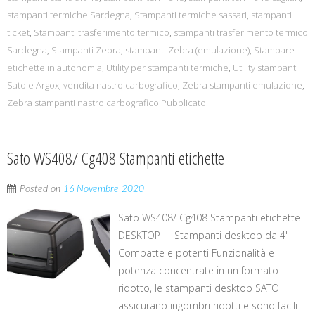
stampanti termiche Sardegna
,
Stampanti termiche sassari
,
stampanti
ticket
,
Stampanti trasferimento termico
,
stampanti trasferimento termico
Sardegna
,
Stampanti Zebra
,
stampanti Zebra (emulazione)
,
Stampare
etichette in autonomia
,
Utility per stampanti termiche
,
Utility stampanti
Sato e Argox
,
vendita nastro carbografico
,
Zebra stampanti emulazione
,
Zebra stampanti nastro carbografico Pubblicato
Sato WS408/ Cg408 Stampanti etichette
Posted on
16 Novembre 2020
Sato WS408/ Cg408 Stampanti etichette
DESKTOP Stampanti desktop da 4"
Compatte e potenti Funzionalità e
potenza concentrate in un formato
ridotto, le stampanti desktop SATO
assicurano ingombri ridotti e sono facili