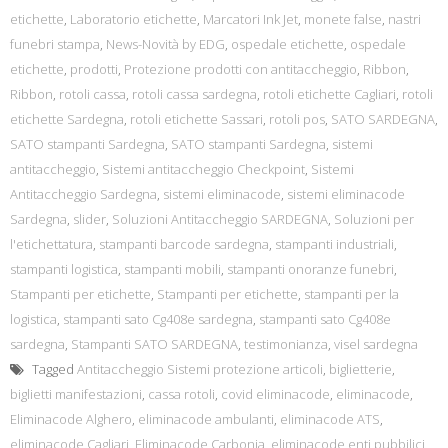
etichette
,
Laboratorio etichette
,
Marcatori Ink Jet
,
monete false
,
nastri
funebri stampa
,
News-Novità by EDG
,
ospedale etichette
,
ospedale
etichette
,
prodotti
,
Protezione prodotti con antitaccheggio
,
Ribbon
,
Ribbon
,
rotoli cassa
,
rotoli cassa sardegna
,
rotoli etichette Cagliari
,
rotoli
etichette Sardegna
,
rotoli etichette Sassari
,
rotoli pos
,
SATO SARDEGNA
,
SATO stampanti Sardegna
,
SATO stampanti Sardegna
,
sistemi
antitaccheggio
,
Sistemi antitaccheggio Checkpoint
,
Sistemi
Antitaccheggio Sardegna
,
sistemi eliminacode
,
sistemi eliminacode
Sardegna
,
slider
,
Soluzioni Antitaccheggio SARDEGNA
,
Soluzioni per
l'etichettatura
,
stampanti barcode sardegna
,
stampanti industriali
,
stampanti logistica
,
stampanti mobili
,
stampanti onoranze funebri
,
Stampanti per etichette
,
Stampanti per etichette
,
stampanti per la
logistica
,
stampanti sato Cg408e sardegna
,
stampanti sato Cg408e
sardegna
,
Stampanti SATO SARDEGNA
,
testimonianza
,
visel sardegna
Tagged
Antitaccheggio Sistemi protezione articoli
,
biglietterie
,
biglietti manifestazioni
,
cassa rotoli
,
covid eliminacode
,
eliminacode
,
Eliminacode Alghero
,
eliminacode ambulanti
,
eliminacode ATS
,
eliminacode Cagliari
,
Eliminacode Carbonia
,
eliminacode enti pubbilici
,