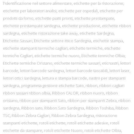
l'identificazione nel settore alimentare
,
etichette per la ristorazione
,
etichette per laboratori analisi
,
etichette per ospedali
,
etichette per
prodotti da forno
,
etichette piatti pronti
,
etichette prestampate
,
etichette prestampate sardegna
,
etichette produzione
,
etichette ribbon
sardegna
,
etichette ristorazione take away
,
etichette Sardegna
,
Etichette Sassari
,
Etichette settore ittico Sardegna
,
etichette stampa
,
etichette stampanti termiche cagliari
,
etichette termiche
,
etichette
termiche Cagliari
,
etichette termiche nuoro
,
Etichette termiche Olbia
,
Etichette termiche Oristano
,
etichette termiche sassari
,
eticnastri
,
lettori
barcode
,
lettori barcode sardegna
,
lettori barcode tascabili
,
lettori laser
,
lettori ottici sardegna
,
lettura e stampa barcode
,
nastro per stampanti
sardegna
,
programma gestione etichette Sato
,
ribbon
,
ribbon cagliari
ribbon sassari ribbon olbia
,
Ribbon CALOR
,
ribbon nuoro
,
ribbon
oristano
,
ribbon per stampanti Sato
,
ribbon per stampanti Zebra
,
ribbon
sardegna
,
Ribbon sato
,
Ribbon Sato Sardegna
,
Ribbon Toshiba
,
Ribbon
TSC
,
Ribbon Zebra Cagliari
,
Ribbon Zebra Sardegna
,
ristorazione
stampanti etichette
,
rotoli etichette
,
rotoli etichette adesive
,
rotoli
etichette da stampare
,
rotoli etichette Nuoro
,
rotoli etichette Olbia
,