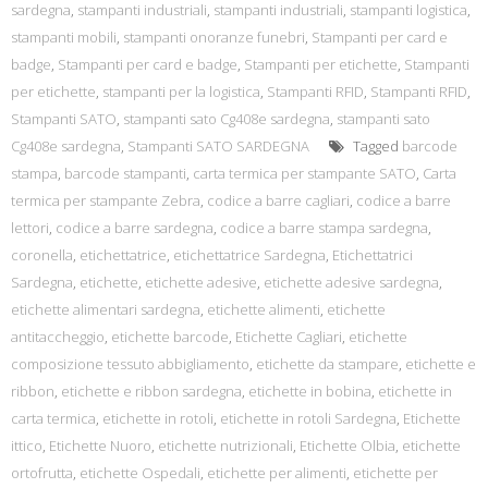
sardegna
,
stampanti industriali
,
stampanti industriali
,
stampanti logistica
,
stampanti mobili
,
stampanti onoranze funebri
,
Stampanti per card e
badge
,
Stampanti per card e badge
,
Stampanti per etichette
,
Stampanti
per etichette
,
stampanti per la logistica
,
Stampanti RFID
,
Stampanti RFID
,
Stampanti SATO
,
stampanti sato Cg408e sardegna
,
stampanti sato
Cg408e sardegna
,
Stampanti SATO SARDEGNA
Tagged
barcode
stampa
,
barcode stampanti
,
carta termica per stampante SATO
,
Carta
termica per stampante Zebra
,
codice a barre cagliari
,
codice a barre
lettori
,
codice a barre sardegna
,
codice a barre stampa sardegna
,
coronella
,
etichettatrice
,
etichettatrice Sardegna
,
Etichettatrici
Sardegna
,
etichette
,
etichette adesive
,
etichette adesive sardegna
,
etichette alimentari sardegna
,
etichette alimenti
,
etichette
antitaccheggio
,
etichette barcode
,
Etichette Cagliari
,
etichette
composizione tessuto abbigliamento
,
etichette da stampare
,
etichette e
ribbon
,
etichette e ribbon sardegna
,
etichette in bobina
,
etichette in
carta termica
,
etichette in rotoli
,
etichette in rotoli Sardegna
,
Etichette
ittico
,
Etichette Nuoro
,
etichette nutrizionali
,
Etichette Olbia
,
etichette
ortofrutta
,
etichette Ospedali
,
etichette per alimenti
,
etichette per