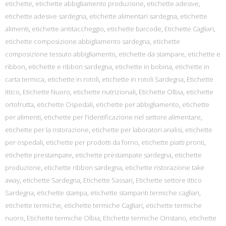
etichette
,
etichette abbigliamento produzione
,
etichette adesive
,
etichette adesive sardegna
,
etichette alimentari sardegna
,
etichette
alimenti
,
etichette antitaccheggio
,
etichette barcode
,
Etichette Cagliari
,
etichette composizione abbigliamento sardegna
,
etichette
composizione tessuto abbigliamento
,
etichette da stampare
,
etichette e
ribbon
,
etichette e ribbon sardegna
,
etichette in bobina
,
etichette in
carta termica
,
etichette in rotoli
,
etichette in rotoli Sardegna
,
Etichette
ittico
,
Etichette Nuoro
,
etichette nutrizionali
,
Etichette Olbia
,
etichette
ortofrutta
,
etichette Ospedali
,
etichette per abbigliamento
,
etichette
per alimenti
,
etichette per l'identificazione nel settore alimentare
,
etichette per la ristorazione
,
etichette per laboratori analisi
,
etichette
per ospedali
,
etichette per prodotti da forno
,
etichette piatti pronti
,
etichette prestampate
,
etichette prestampate sardegna
,
etichette
produzione
,
etichette ribbon sardegna
,
etichette ristorazione take
away
,
etichette Sardegna
,
Etichette Sassari
,
Etichette settore ittico
Sardegna
,
etichette stampa
,
etichette stampanti termiche cagliari
,
etichette termiche
,
etichette termiche Cagliari
,
etichette termiche
nuoro
,
Etichette termiche Olbia
,
Etichette termiche Oristano
,
etichette