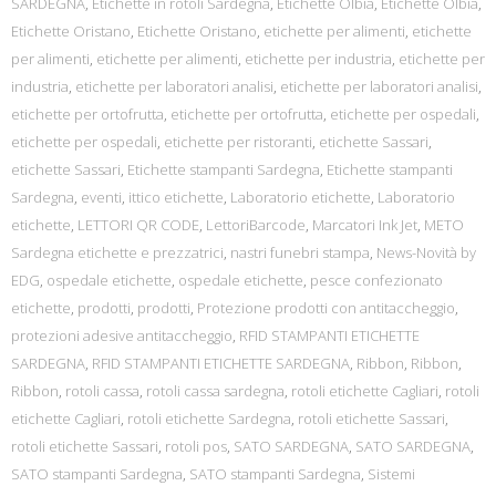
SARDEGNA
,
Etichette in rotoli Sardegna
,
Etichette Olbia
,
Etichette Olbia
,
Etichette Oristano
,
Etichette Oristano
,
etichette per alimenti
,
etichette
per alimenti
,
etichette per alimenti
,
etichette per industria
,
etichette per
industria
,
etichette per laboratori analisi
,
etichette per laboratori analisi
,
etichette per ortofrutta
,
etichette per ortofrutta
,
etichette per ospedali
,
etichette per ospedali
,
etichette per ristoranti
,
etichette Sassari
,
etichette Sassari
,
Etichette stampanti Sardegna
,
Etichette stampanti
Sardegna
,
eventi
,
ittico etichette
,
Laboratorio etichette
,
Laboratorio
etichette
,
LETTORI QR CODE
,
LettoriBarcode
,
Marcatori Ink Jet
,
METO
Sardegna etichette e prezzatrici
,
nastri funebri stampa
,
News-Novità by
EDG
,
ospedale etichette
,
ospedale etichette
,
pesce confezionato
etichette
,
prodotti
,
prodotti
,
Protezione prodotti con antitaccheggio
,
protezioni adesive antitaccheggio
,
RFID STAMPANTI ETICHETTE
SARDEGNA
,
RFID STAMPANTI ETICHETTE SARDEGNA
,
Ribbon
,
Ribbon
,
Ribbon
,
rotoli cassa
,
rotoli cassa sardegna
,
rotoli etichette Cagliari
,
rotoli
etichette Cagliari
,
rotoli etichette Sardegna
,
rotoli etichette Sassari
,
rotoli etichette Sassari
,
rotoli pos
,
SATO SARDEGNA
,
SATO SARDEGNA
,
SATO stampanti Sardegna
,
SATO stampanti Sardegna
,
Sistemi