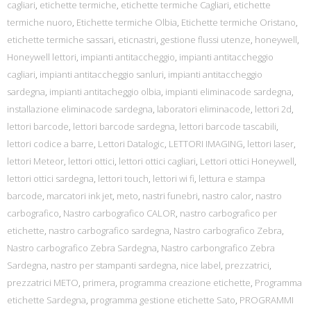
cagliari
,
etichette termiche
,
etichette termiche Cagliari
,
etichette
termiche nuoro
,
Etichette termiche Olbia
,
Etichette termiche Oristano
,
etichette termiche sassari
,
eticnastri
,
gestione flussi utenze
,
honeywell
,
Honeywell lettori
,
impianti antitaccheggio
,
impianti antitaccheggio
cagliari
,
impianti antitaccheggio sanluri
,
impianti antitaccheggio
sardegna
,
impianti antitacheggio olbia
,
impianti eliminacode sardegna
,
installazione eliminacode sardegna
,
laboratori eliminacode
,
lettori 2d
,
lettori barcode
,
lettori barcode sardegna
,
lettori barcode tascabili
,
lettori codice a barre
,
Lettori Datalogic
,
LETTORI IMAGING
,
lettori laser
,
lettori Meteor
,
lettori ottici
,
lettori ottici cagliari
,
Lettori ottici Honeywell
,
lettori ottici sardegna
,
lettori touch
,
lettori wi fi
,
lettura e stampa
barcode
,
marcatori ink jet
,
meto
,
nastri funebri
,
nastro calor
,
nastro
carbografico
,
Nastro carbografico CALOR
,
nastro carbografico per
etichette
,
nastro carbografico sardegna
,
Nastro carbografico Zebra
,
Nastro carbografico Zebra Sardegna
,
Nastro carbongrafico Zebra
Sardegna
,
nastro per stampanti sardegna
,
nice label
,
prezzatrici
,
prezzatrici METO
,
primera
,
programma creazione etichette
,
Programma
etichette Sardegna
,
programma gestione etichette Sato
,
PROGRAMMI