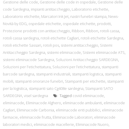
Gestione delle code
,
Gestione delle code in ospedale
,
Gestione delle
code Sardegna
,
impianti antitaccheggio
,
Laboratorio etichette
,
Laboratorio etichette
,
Marcatori Ink Jet
,
nastri funebri stampa
,
News-
Novità by EDG
,
ospedale etichette
,
ospedale etichette
,
prodotti
,
Protezione prodotti con antitaccheggio
,
Ribbon
,
Ribbon
,
rotoli cassa
,
rotoli cassa sardegna
,
rotoli etichette Cagliari
,
rotoli etichette Sardegna
,
rotoli etichette Sassari
,
rotoli pos
,
sistemi antitaccheggio
,
Sistemi
Antitaccheggio Sardegna
,
sistemi eliminacode
,
Sistemi eliminacode ATS
,
sistemi eliminacode Sardegna
,
Soluzioni Antitaccheggio SARDEGNA
,
Soluzioni per l'etichettatura
,
Soluzioni per l’etichettatura
,
stampanti
barcode sardegna
,
stampanti industriali
,
stampanti logistica
,
stampanti
mobili
,
stampanti onoranze funebri
,
Stampanti per etichette
,
stampanti
per la logistica
,
stampanti sato Cg408e sardegna
,
Stampanti SATO
SARDEGNA
,
visel sardegna
Tagged
covid eliminacode
,
eliminacode
,
Eliminacode Alghero
,
eliminacode ambulanti
,
eliminacode
Cagliari
,
Eliminacode Carbonia
,
eliminacode enti pubbilici
,
eliminacode
farmacie
,
eliminacode frutta
,
Eliminacode Laboratori
,
eliminacode
laboratori medici
,
eliminacode macellerie
,
Eliminacode Nuoro
,