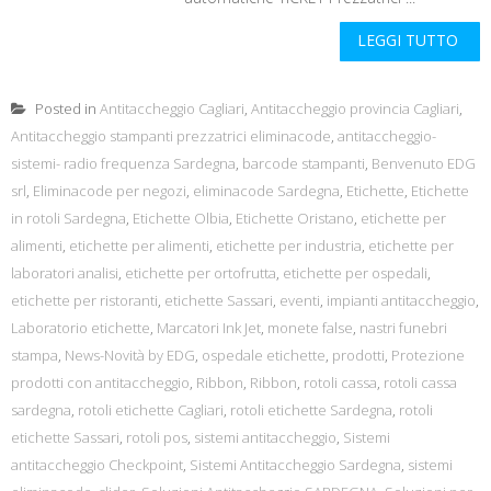
LEGGI TUTTO
Posted in
Antitaccheggio Cagliari
,
Antitaccheggio provincia Cagliari
,
Antitaccheggio stampanti prezzatrici eliminacode
,
antitaccheggio-
sistemi- radio frequenza Sardegna
,
barcode stampanti
,
Benvenuto EDG
srl
,
Eliminacode per negozi
,
eliminacode Sardegna
,
Etichette
,
Etichette
in rotoli Sardegna
,
Etichette Olbia
,
Etichette Oristano
,
etichette per
alimenti
,
etichette per alimenti
,
etichette per industria
,
etichette per
laboratori analisi
,
etichette per ortofrutta
,
etichette per ospedali
,
etichette per ristoranti
,
etichette Sassari
,
eventi
,
impianti antitaccheggio
,
Laboratorio etichette
,
Marcatori Ink Jet
,
monete false
,
nastri funebri
stampa
,
News-Novità by EDG
,
ospedale etichette
,
prodotti
,
Protezione
prodotti con antitaccheggio
,
Ribbon
,
Ribbon
,
rotoli cassa
,
rotoli cassa
sardegna
,
rotoli etichette Cagliari
,
rotoli etichette Sardegna
,
rotoli
etichette Sassari
,
rotoli pos
,
sistemi antitaccheggio
,
Sistemi
antitaccheggio Checkpoint
,
Sistemi Antitaccheggio Sardegna
,
sistemi