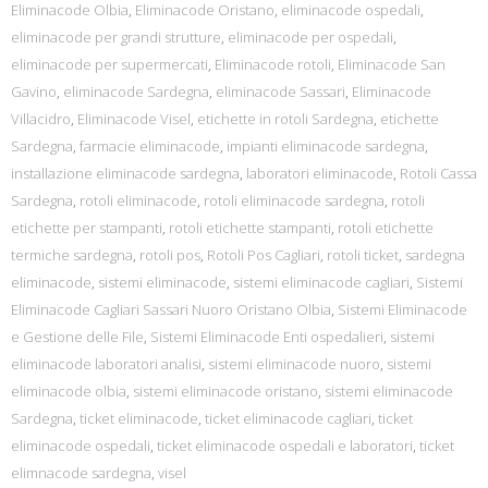
Eliminacode Olbia
,
Eliminacode Oristano
,
eliminacode ospedali
,
eliminacode per grandi strutture
,
eliminacode per ospedali
,
eliminacode per supermercati
,
Eliminacode rotoli
,
Eliminacode San
Gavino
,
eliminacode Sardegna
,
eliminacode Sassari
,
Eliminacode
Villacidro
,
Eliminacode Visel
,
etichette in rotoli Sardegna
,
etichette
Sardegna
,
farmacie eliminacode
,
impianti eliminacode sardegna
,
installazione eliminacode sardegna
,
laboratori eliminacode
,
Rotoli Cassa
Sardegna
,
rotoli eliminacode
,
rotoli eliminacode sardegna
,
rotoli
etichette per stampanti
,
rotoli etichette stampanti
,
rotoli etichette
termiche sardegna
,
rotoli pos
,
Rotoli Pos Cagliari
,
rotoli ticket
,
sardegna
eliminacode
,
sistemi eliminacode
,
sistemi eliminacode cagliari
,
Sistemi
Eliminacode Cagliari Sassari Nuoro Oristano Olbia
,
Sistemi Eliminacode
e Gestione delle File
,
Sistemi Eliminacode Enti ospedalieri
,
sistemi
eliminacode laboratori analisi
,
sistemi eliminacode nuoro
,
sistemi
eliminacode olbia
,
sistemi eliminacode oristano
,
sistemi eliminacode
Sardegna
,
ticket eliminacode
,
ticket eliminacode cagliari
,
ticket
eliminacode ospedali
,
ticket eliminacode ospedali e laboratori
,
ticket
elimnacode sardegna
,
visel