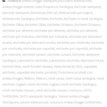
Posted in
Antitaccheggio stampanti prezzatrici eliminacode
,
antitaccheggio-sistemi- radio frequenza Sardegna
,
barcode stampanti
,
barcode stampanti
,
Benvenuto EDG srl
,
Eliminacode per negozi
,
eliminacode Sardegna
,
Etichette
,
Etichette
,
Etichette in rotoli Sardegna
,
Etichette Olbia
,
Etichette Olbia
,
Etichette Oristano
,
Etichette Oristano
,
etichette per alimenti
,
etichette per alimenti
,
etichette per alimenti
,
etichette per industria
,
etichette per industria
,
etichette per laboratori
analisi
,
etichette per laboratori analisi
,
etichette per ortofrutta
,
etichette
per ortofrutta
,
etichette per ospedali
,
etichette per ospedali
,
etichette
per ristoranti
,
etichette Sassari
,
etichette Sassari
,
Etichette stampanti
Sardegna
,
Laboratorio etichette
,
Laboratorio etichette
,
Marcatori Ink Jet
,
monete false
,
nastri funebri stampa
,
News-Novità by EDG
,
ospedale
etichette
,
ospedale etichette
,
prodotti
,
Protezione prodotti con
antitaccheggio
,
Ribbon
,
Ribbon
,
rotoli cassa
,
rotoli cassa sardegna
,
rotoli
etichette Cagliari
,
rotoli etichette Cagliari
,
rotoli etichette Sardegna
,
rotoli etichette Sassari
,
rotoli etichette Sassari
,
rotoli pos
,
SATO
SARDEGNA
,
SATO stampanti Sardegna
,
Sistemi antitaccheggio
Checkpoint
,
sistemi eliminacode
,
Soluzioni Antitaccheggio SARDEGNA
,