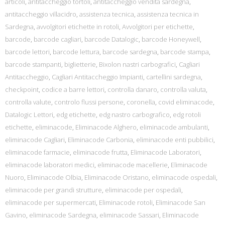
articoli
,
antitaccheggio tortolì
,
antitaccheggio vendita sardegna
,
antitaccheggio villacidro
,
assistenza tecnica
,
assistenza tecnica in
Sardegna
,
avvolgitori etichette in rotoli
,
Avvolgitori per etichette
,
barcode
,
barcode cagliari
,
barcode Datalogic
,
barcode Honeywell
,
barcode lettori
,
barcode lettura
,
barcode sardegna
,
barcode stampa
,
barcode stampanti
,
biglietterie
,
Bixolon nastri carbografici
,
Cagliari
Antitaccheggio
,
Cagliari Antitaccheggio Impianti
,
cartellini sardegna
,
checkpoint
,
codice a barre lettori
,
controlla danaro
,
controlla valuta
,
controlla valute
,
controlo flussi persone
,
coronella
,
covid eliminacode
,
Datalogic Lettori
,
edg etichette
,
edg nastro carbografico
,
edg rotoli
etichette
,
eliminacode
,
Eliminacode Alghero
,
eliminacode ambulanti
,
eliminacode Cagliari
,
Eliminacode Carbonia
,
eliminacode enti pubbilici
,
eliminacode farmacie
,
eliminacode frutta
,
Eliminacode Laboratori
,
eliminacode laboratori medici
,
eliminacode macellerie
,
Eliminacode
Nuoro
,
Eliminacode Olbia
,
Eliminacode Oristano
,
eliminacode ospedali
,
eliminacode per grandi strutture
,
eliminacode per ospedali
,
eliminacode per supermercati
,
Eliminacode rotoli
,
Eliminacode San
Gavino
,
eliminacode Sardegna
,
eliminacode Sassari
,
Eliminacode