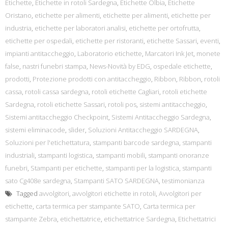
Etichette
,
Etichette in rotoli Sardegna
,
Etichette Olbia
,
Etichette
Oristano
,
etichette per alimenti
,
etichette per alimenti
,
etichette per
industria
,
etichette per laboratori analisi
,
etichette per ortofrutta
,
etichette per ospedali
,
etichette per ristoranti
,
etichette Sassari
,
eventi
,
impianti antitaccheggio
,
Laboratorio etichette
,
Marcatori Ink Jet
,
monete
false
,
nastri funebri stampa
,
News-Novità by EDG
,
ospedale etichette
,
prodotti
,
Protezione prodotti con antitaccheggio
,
Ribbon
,
Ribbon
,
rotoli
cassa
,
rotoli cassa sardegna
,
rotoli etichette Cagliari
,
rotoli etichette
Sardegna
,
rotoli etichette Sassari
,
rotoli pos
,
sistemi antitaccheggio
,
Sistemi antitaccheggio Checkpoint
,
Sistemi Antitaccheggio Sardegna
,
sistemi eliminacode
,
slider
,
Soluzioni Antitaccheggio SARDEGNA
,
Soluzioni per l'etichettatura
,
stampanti barcode sardegna
,
stampanti
industriali
,
stampanti logistica
,
stampanti mobili
,
stampanti onoranze
funebri
,
Stampanti per etichette
,
stampanti per la logistica
,
stampanti
sato Cg408e sardegna
,
Stampanti SATO SARDEGNA
,
testimonianza
Tagged
avvolgitori
,
avvolgitori etichette in rotoli
,
Avvolgitori per
etichette
,
carta termica per stampante SATO
,
Carta termica per
stampante Zebra
,
etichettatrice
,
etichettatrice Sardegna
,
Etichettatrici