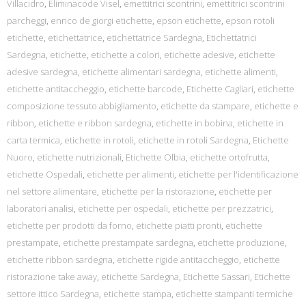
Villacidro
,
Eliminacode Visel
,
emettitrici scontrini
,
emettitrici scontrini
parcheggi
,
enrico de giorgi etichette
,
epson etichette
,
epson rotoli
etichette
,
etichettatrice
,
etichettatrice Sardegna
,
Etichettatrici
Sardegna
,
etichette
,
etichette a colori
,
etichette adesive
,
etichette
adesive sardegna
,
etichette alimentari sardegna
,
etichette alimenti
,
etichette antitaccheggio
,
etichette barcode
,
Etichette Cagliari
,
etichette
composizione tessuto abbigliamento
,
etichette da stampare
,
etichette e
ribbon
,
etichette e ribbon sardegna
,
etichette in bobina
,
etichette in
carta termica
,
etichette in rotoli
,
etichette in rotoli Sardegna
,
Etichette
Nuoro
,
etichette nutrizionali
,
Etichette Olbia
,
etichette ortofrutta
,
etichette Ospedali
,
etichette per alimenti
,
etichette per l'identificazione
nel settore alimentare
,
etichette per la ristorazione
,
etichette per
laboratori analisi
,
etichette per ospedali
,
etichette per prezzatrici
,
etichette per prodotti da forno
,
etichette piatti pronti
,
etichette
prestampate
,
etichette prestampate sardegna
,
etichette produzione
,
etichette ribbon sardegna
,
etichette rigide antitaccheggio
,
etichette
ristorazione take away
,
etichette Sardegna
,
Etichette Sassari
,
Etichette
settore ittico Sardegna
,
etichette stampa
,
etichette stampanti termiche