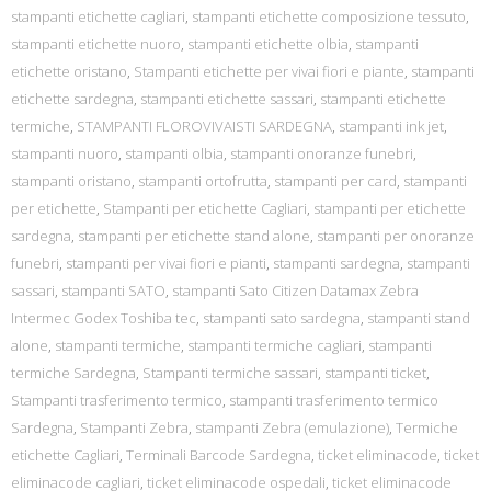
stampanti etichette cagliari
,
stampanti etichette composizione tessuto
,
stampanti etichette nuoro
,
stampanti etichette olbia
,
stampanti
etichette oristano
,
Stampanti etichette per vivai fiori e piante
,
stampanti
etichette sardegna
,
stampanti etichette sassari
,
stampanti etichette
termiche
,
STAMPANTI FLOROVIVAISTI SARDEGNA
,
stampanti ink jet
,
stampanti nuoro
,
stampanti olbia
,
stampanti onoranze funebri
,
stampanti oristano
,
stampanti ortofrutta
,
stampanti per card
,
stampanti
per etichette
,
Stampanti per etichette Cagliari
,
stampanti per etichette
sardegna
,
stampanti per etichette stand alone
,
stampanti per onoranze
funebri
,
stampanti per vivai fiori e pianti
,
stampanti sardegna
,
stampanti
sassari
,
stampanti SATO
,
stampanti Sato Citizen Datamax Zebra
Intermec Godex Toshiba tec
,
stampanti sato sardegna
,
stampanti stand
alone
,
stampanti termiche
,
stampanti termiche cagliari
,
stampanti
termiche Sardegna
,
Stampanti termiche sassari
,
stampanti ticket
,
Stampanti trasferimento termico
,
stampanti trasferimento termico
Sardegna
,
Stampanti Zebra
,
stampanti Zebra (emulazione)
,
Termiche
etichette Cagliari
,
Terminali Barcode Sardegna
,
ticket eliminacode
,
ticket
eliminacode cagliari
,
ticket eliminacode ospedali
,
ticket eliminacode