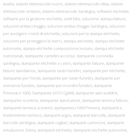
analisi
,
sistemi eliminacode nuoro
,
sistemi eliminacode olbia
,
sistemi
eliminacode oristano
,
sistemi eliminacode Sardegna
,
software etichette
,
software per la gestione etichette
,
soldi falsi
,
soluzione stampa fatture
,
soluzioni antitaccheggio
,
soluzioni antitaccheggio Sardegna
,
soluzioni
per avvolgere i rotoli di etichette
,
soluzioni per la stampa etichette
,
soluzioni per proteggere le merci
,
stampa etichette
,
stampa etichette
autonoma
,
stampa etichette composizione tessuto
,
stampa etichette
nutrizionali
,
stampante cartellini accesso
,
stampante coronella
sardegna
,
stampante etichette a colori
,
stampante fatture
,
stampante
fatture standalone
,
stampante nastri funebri
,
stampante per etichette
,
stampante per fioristi
,
stampante per nastri funebri
,
stampante per
onoranze funebri
,
stampante per ricordini funebri
,
stampante
PrimeraLX 1000
,
Stampante SATO Cg408
,
stampante sato ws408 tt
,
stampante scontrini
,
stampante stand alone
,
stampante termica fatture
,
stampante termica scontrini
,
stampanteLx1000 Primera
,
stampanti a
trasferimento termico
,
stampanti argox
,
stampanti barcode
,
stampanti
barcode sardegna
,
stampanti cagliari
,
stampanti cartoncini
,
stampanti
emulazione Zebra
,
stampanti etichette
,
stampanti etichette autonome
,