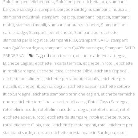
Soluzioni per l'etichettatura
,
Soluzioni per l’etichettatura
,
stampanti
barcode sardegna
,
stampanti barcode sardegna
,
stampanti industriali
,
stampanti industriali
,
stampanti logistica
,
stampanti logistica
,
stampanti
mobili
,
stampanti mobili
,
stampanti onoranze funebri
,
Stampanti per
card e badge
,
Stampanti per etichette
,
Stampanti per etichette
,
stampanti per la logistica
,
Stampanti RFID
,
Stampanti SATO
,
stampanti
sato Cg408e sardegna
,
stampanti sato Cg408e sardegna
,
Stampanti SATO
SARDEGNA
Tagged
carta termica
,
etichette adesive sardegna
,
Etichette Cagliari
,
etichette in carta termica
,
etichette in rotoli
,
etichette
in rotoli Sardegna
,
Etichette ittico
,
Etichette Olbia
,
etichette Ospedali
,
etichette per alimenti
,
etichette per laboratori analisi
,
etichette per
macelli
,
etichette ribbon sardegna
,
Etichette Sassari
,
Etichette settore
ittico Sardegna
,
etichette stampanti termiche cagliari
,
etichette termiche
nuoro
,
etichette termiche sassari
,
rotoli cassa
,
Rotoli Cassa Sardegna
,
rotoli eliminacode
,
rotoli eliminacode sardegna
,
rotoli etichette
,
rotoli
etichette adesive
,
rotoli etichette da stampare
,
rotoli etichette Nuoro
,
rotoli etichette Olbia
,
rotoli etichette per stampanti
,
rotoli etichette per
stampanti sardegna
,
rotoli etichette prestampate in Sardegna
,
rotoli