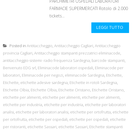
PARCHIMETRI OSPEDALI LABORATORI
FARMACIE SUPERMERCATI Rotolo di 2.000
tickets...
LEGGI TUTTO
Posted in
Antitaccheggio
,
Antitaccheggio Cagliari
,
Antitaccheggio
provincia Cagliari
,
Antitaccheggio stampanti prezzatrici eliminacode
,
antitaccheggio-sistemi- radio frequenza Sardegna
,
barcode stampanti
,
Benvenuto EDG srl
,
Eliminacode laboratori ospedali
,
Eliminacode per
laboratori
,
Eliminacode per negozi
,
eliminacode Sardegna
,
Etichette
,
Etichette
,
etichette adesive sardegna
,
Etichette in rotoli Sardegna
,
Etichette Olbia
,
Etichette Olbia
,
Etichette Oristano
,
Etichette Oristano
,
etichette per alimenti
,
etichette per alimenti
,
etichette per alimenti
,
etichette per industria
,
etichette per industria
,
etichette per laboratori
analisi
,
etichette per laboratori analisi
,
etichette per ortofrutta
,
etichette
per ortofrutta
,
etichette per ospedali
,
etichette per ospedali
,
etichette
per ristoranti
,
etichette Sassari
,
etichette Sassari
,
Etichette stampanti