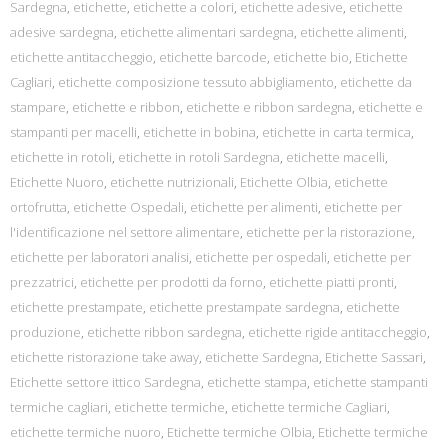
Sardegna
,
etichette
,
etichette a colori
,
etichette adesive
,
etichette
adesive sardegna
,
etichette alimentari sardegna
,
etichette alimenti
,
etichette antitaccheggio
,
etichette barcode
,
etichette bio
,
Etichette
Cagliari
,
etichette composizione tessuto abbigliamento
,
etichette da
stampare
,
etichette e ribbon
,
etichette e ribbon sardegna
,
etichette e
stampanti per macelli
,
etichette in bobina
,
etichette in carta termica
,
etichette in rotoli
,
etichette in rotoli Sardegna
,
etichette macelli
,
Etichette Nuoro
,
etichette nutrizionali
,
Etichette Olbia
,
etichette
ortofrutta
,
etichette Ospedali
,
etichette per alimenti
,
etichette per
l'identificazione nel settore alimentare
,
etichette per la ristorazione
,
etichette per laboratori analisi
,
etichette per ospedali
,
etichette per
prezzatrici
,
etichette per prodotti da forno
,
etichette piatti pronti
,
etichette prestampate
,
etichette prestampate sardegna
,
etichette
produzione
,
etichette ribbon sardegna
,
etichette rigide antitaccheggio
,
etichette ristorazione take away
,
etichette Sardegna
,
Etichette Sassari
,
Etichette settore ittico Sardegna
,
etichette stampa
,
etichette stampanti
termiche cagliari
,
etichette termiche
,
etichette termiche Cagliari
,
etichette termiche nuoro
,
Etichette termiche Olbia
,
Etichette termiche