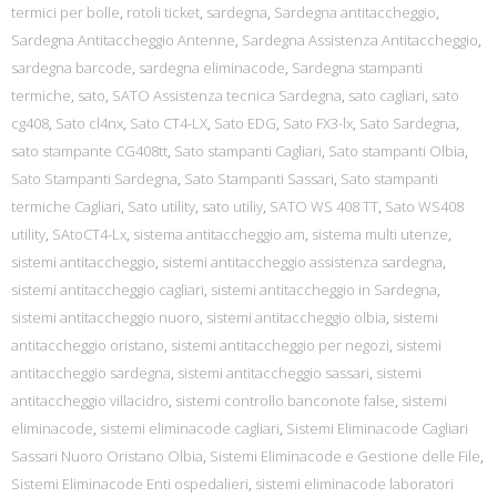
termici per bolle
,
rotoli ticket
,
sardegna
,
Sardegna antitaccheggio
,
Sardegna Antitaccheggio Antenne
,
Sardegna Assistenza Antitaccheggio
,
sardegna barcode
,
sardegna eliminacode
,
Sardegna stampanti
termiche
,
sato
,
SATO Assistenza tecnica Sardegna
,
sato cagliari
,
sato
cg408
,
Sato cl4nx
,
Sato CT4-LX
,
Sato EDG
,
Sato FX3-lx
,
Sato Sardegna
,
sato stampante CG408tt
,
Sato stampanti Cagliari
,
Sato stampanti Olbia
,
Sato Stampanti Sardegna
,
Sato Stampanti Sassari
,
Sato stampanti
termiche Cagliari
,
Sato utility
,
sato utiliy
,
SATO WS 408 TT
,
Sato WS408
utility
,
SAtoCT4-Lx
,
sistema antitaccheggio am
,
sistema multi utenze
,
sistemi antitaccheggio
,
sistemi antitaccheggio assistenza sardegna
,
sistemi antitaccheggio cagliari
,
sistemi antitaccheggio in Sardegna
,
sistemi antitaccheggio nuoro
,
sistemi antitaccheggio olbia
,
sistemi
antitaccheggio oristano
,
sistemi antitaccheggio per negozi
,
sistemi
antitaccheggio sardegna
,
sistemi antitaccheggio sassari
,
sistemi
antitaccheggio villacidro
,
sistemi controllo banconote false
,
sistemi
eliminacode
,
sistemi eliminacode cagliari
,
Sistemi Eliminacode Cagliari
Sassari Nuoro Oristano Olbia
,
Sistemi Eliminacode e Gestione delle File
,
Sistemi Eliminacode Enti ospedalieri
,
sistemi eliminacode laboratori