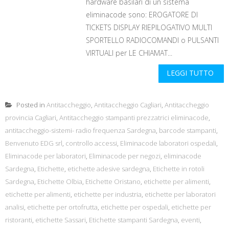
hardware basilari di un sistema
eliminacode sono: EROGATORE DI
TICKETS DISPLAY RIEPILOGATIVO MULTI
SPORTELLO RADIOCOMANDI o PULSANTI
VIRTUALI per LE CHIAMAT...
LEGGI TUTTO
Posted in
Antitaccheggio
,
Antitaccheggio Cagliari
,
Antitaccheggio
provincia Cagliari
,
Antitaccheggio stampanti prezzatrici eliminacode
,
antitaccheggio-sistemi- radio frequenza Sardegna
,
barcode stampanti
,
Benvenuto EDG srl
,
controllo accessi
,
Eliminacode laboratori ospedali
,
Eliminacode per laboratori
,
Eliminacode per negozi
,
eliminacode
Sardegna
,
Etichette
,
etichette adesive sardegna
,
Etichette in rotoli
Sardegna
,
Etichette Olbia
,
Etichette Oristano
,
etichette per alimenti
,
etichette per alimenti
,
etichette per industria
,
etichette per laboratori
analisi
,
etichette per ortofrutta
,
etichette per ospedali
,
etichette per
ristoranti
,
etichette Sassari
,
Etichette stampanti Sardegna
,
eventi
,