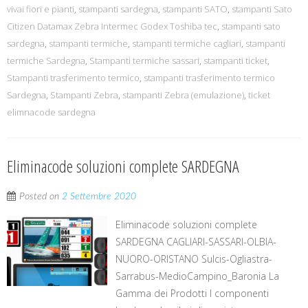
vivai fiori e pianti
,
stampanti sardegna
,
stampanti SATO
,
stampanti Sato
Citizen Datamax Zebra Intermec Godex Toshiba tec
,
stampanti sato
sardegna
,
stampanti termiche
,
stampanti termiche cagliari
,
stampanti
termiche Sardegna
,
Stampanti termiche sassari
,
stampanti ticket
,
Stampanti trasferimento termico
,
stampanti trasferimento termico
Sardegna
,
Stampanti Zebra
,
stampanti Zebra (emulazione)
,
ticket
elimnacode sardegna
Eliminacode soluzioni complete SARDEGNA
Posted on
2 Settembre 2020
Eliminacode soluzioni complete
SARDEGNA CAGLIARI-SASSARI-OLBIA-
NUORO-ORISTANO Sulcis-Ogliastra-
Sarrabus-MedioCampino_Baronia La
Gamma dei Prodotti I componenti