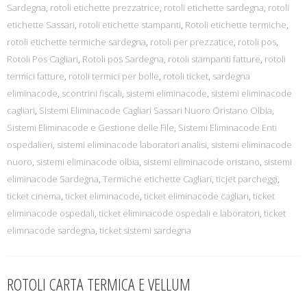
Sardegna
,
rotoli etichette prezzatrice
,
rotoli etichette sardegna
,
rotoli
etichette Sassari
,
rotoli etichette stampanti
,
Rotoli etichette termiche
,
rotoli etichette termiche sardegna
,
rotoli per prezzatice
,
rotoli pos
,
Rotoli Pos Cagliari
,
Rotoli pos Sardegna
,
rotoli stampanti fatture
,
rotoli
termici fatture
,
rotoli termici per bolle
,
rotoli ticket
,
sardegna
eliminacode
,
scontrini fiscali
,
sistemi eliminacode
,
sistemi eliminacode
cagliari
,
Sistemi Eliminacode Cagliari Sassari Nuoro Oristano Olbia
,
Sistemi Eliminacode e Gestione delle File
,
Sistemi Eliminacode Enti
ospedalieri
,
sistemi eliminacode laboratori analisi
,
sistemi eliminacode
nuoro
,
sistemi eliminacode olbia
,
sistemi eliminacode oristano
,
sistemi
eliminacode Sardegna
,
Termiche etichette Cagliari
,
ticjet parcheggi
,
ticket cinema
,
ticket eliminacode
,
ticket eliminacode cagliari
,
ticket
eliminacode ospedali
,
ticket eliminacode ospedali e laboratori
,
ticket
elimnacode sardegna
,
ticket sistemi sardegna
ROTOLI CARTA TERMICA E VELLUM