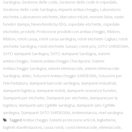
Sardegna
,
Gestione delle code
,
Gestione delle code in ospedale
,
Gestione delle code Sardegna
,
impianti antitaccheggio
,
Laboratorio
etichette
,
Laboratorio etichette
,
Marcatori Ink Jet
,
monete false
,
nastri
funebri stampa
,
News-Novità by EDG
,
ospedale etichette
,
ospedale
etichette
,
prodotti
,
Protezione prodotti con antitaccheggio
,
Ribbon
,
Ribbon
,
rotoli cassa
,
rotoli cassa sardegna
,
rotoli etichette Cagliari
,
rotoli
etichette Sardegna
,
rotoli etichette Sassari
,
rotoli pos
,
SATO SARDEGNA
,
SATO stampanti Sardegna
,
SATO stampanti Sardegna
,
sistemi
antitaccheggio
,
Sistemi antitaccheggio Checkpoint
,
Sistemi
Antitaccheggio Sardegna
,
sistemi eliminacode
,
sistemi eliminacode
Sardegna
,
slider
,
Soluzioni Antitaccheggio SARDEGNA
,
Soluzioni per
l'etichettatura
,
stampanti barcode sardegna
,
stampanti industriali
,
stampanti logistica
,
stampanti mobili
,
stampanti onoranze funebri
,
Stampanti per etichette
,
Stampanti per etichette
,
stampanti per la
logistica
,
stampanti sato Cg408e sardegna
,
stampanti sato Cg408e
sardegna
,
Stampanti SATO SARDEGNA
,
testimonianza
,
visel sardegna
Tagged
Antitaccheggio Sistemi protezione articoli
,
biglietterie
,
biglietti manifestazioni
,
cassa rotoli
,
covid eliminacode
,
eliminacode
,