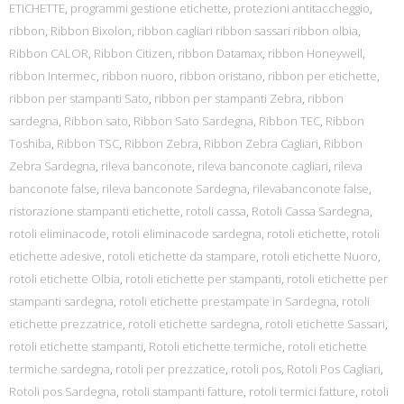
ETICHETTE
,
programmi gestione etichette
,
protezioni antitaccheggio
,
ribbon
,
Ribbon Bixolon
,
ribbon cagliari ribbon sassari ribbon olbia
,
Ribbon CALOR
,
Ribbon Citizen
,
ribbon Datamax
,
ribbon Honeywell
,
ribbon Intermec
,
ribbon nuoro
,
ribbon oristano
,
ribbon per etichette
,
ribbon per stampanti Sato
,
ribbon per stampanti Zebra
,
ribbon
sardegna
,
Ribbon sato
,
Ribbon Sato Sardegna
,
Ribbon TEC
,
Ribbon
Toshiba
,
Ribbon TSC
,
Ribbon Zebra
,
Ribbon Zebra Cagliari
,
Ribbon
Zebra Sardegna
,
rileva banconote
,
rileva banconote cagliari
,
rileva
banconote false
,
rileva banconote Sardegna
,
rilevabanconote false
,
ristorazione stampanti etichette
,
rotoli cassa
,
Rotoli Cassa Sardegna
,
rotoli eliminacode
,
rotoli eliminacode sardegna
,
rotoli etichette
,
rotoli
etichette adesive
,
rotoli etichette da stampare
,
rotoli etichette Nuoro
,
rotoli etichette Olbia
,
rotoli etichette per stampanti
,
rotoli etichette per
stampanti sardegna
,
rotoli etichette prestampate in Sardegna
,
rotoli
etichette prezzatrice
,
rotoli etichette sardegna
,
rotoli etichette Sassari
,
rotoli etichette stampanti
,
Rotoli etichette termiche
,
rotoli etichette
termiche sardegna
,
rotoli per prezzatice
,
rotoli pos
,
Rotoli Pos Cagliari
,
Rotoli pos Sardegna
,
rotoli stampanti fatture
,
rotoli termici fatture
,
rotoli