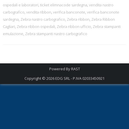
ospedali e laboratori
,
ticket elimnacode sardegna
,
vendita nastro
carbografico
,
vendita ribbon
,
verifica banconote
,
verifica banconote
sardegna
,
Zebra nastro carbografico
,
Zebra ribbon
,
Zebra Ribbon
Cagliari
,
Zebra ribbon ospedali
,
Zebra ribbon ufficio
,
Zebra stampanti
emulazione
,
Zebra stampanti nastro carbografico
Powered By
RAST
Copyright © 2026
EDG SRL - P.IVA 02033450921