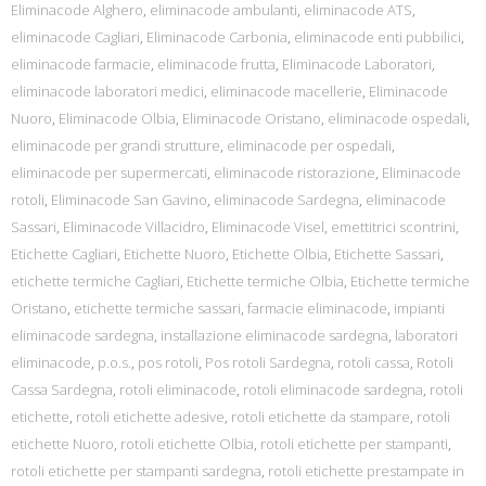
Eliminacode Alghero
,
eliminacode ambulanti
,
eliminacode ATS
,
eliminacode Cagliari
,
Eliminacode Carbonia
,
eliminacode enti pubbilici
,
eliminacode farmacie
,
eliminacode frutta
,
Eliminacode Laboratori
,
eliminacode laboratori medici
,
eliminacode macellerie
,
Eliminacode
Nuoro
,
Eliminacode Olbia
,
Eliminacode Oristano
,
eliminacode ospedali
,
eliminacode per grandi strutture
,
eliminacode per ospedali
,
eliminacode per supermercati
,
eliminacode ristorazione
,
Eliminacode
rotoli
,
Eliminacode San Gavino
,
eliminacode Sardegna
,
eliminacode
Sassari
,
Eliminacode Villacidro
,
Eliminacode Visel
,
emettitrici scontrini
,
Etichette Cagliari
,
Etichette Nuoro
,
Etichette Olbia
,
Etichette Sassari
,
etichette termiche Cagliari
,
Etichette termiche Olbia
,
Etichette termiche
Oristano
,
etichette termiche sassari
,
farmacie eliminacode
,
impianti
eliminacode sardegna
,
installazione eliminacode sardegna
,
laboratori
eliminacode
,
p.o.s.
,
pos rotoli
,
Pos rotoli Sardegna
,
rotoli cassa
,
Rotoli
Cassa Sardegna
,
rotoli eliminacode
,
rotoli eliminacode sardegna
,
rotoli
etichette
,
rotoli etichette adesive
,
rotoli etichette da stampare
,
rotoli
etichette Nuoro
,
rotoli etichette Olbia
,
rotoli etichette per stampanti
,
rotoli etichette per stampanti sardegna
,
rotoli etichette prestampate in