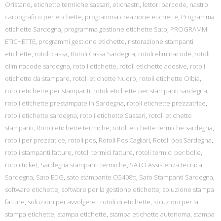
Oristano
,
etichette termiche sassari
,
eticnastri
,
lettori barcode
,
nastro
carbografico per etichette
,
programma creazione etichette
,
Programma
etichette Sardegna
,
programma gestione etichette Sato
,
PROGRAMMI
ETICHETTE
,
programmi gestione etichette
,
ristorazione stampanti
etichette
,
rotoli cassa
,
Rotoli Cassa Sardegna
,
rotoli eliminacode
,
rotoli
eliminacode sardegna
,
rotoli etichette
,
rotoli etichette adesive
,
rotoli
etichette da stampare
,
rotoli etichette Nuoro
,
rotoli etichette Olbia
,
rotoli etichette per stampanti
,
rotoli etichette per stampanti sardegna
,
rotoli etichette prestampate in Sardegna
,
rotoli etichette prezzatrice
,
rotoli etichette sardegna
,
rotoli etichette Sassari
,
rotoli etichette
stampanti
,
Rotoli etichette termiche
,
rotoli etichette termiche sardegna
,
rotoli per prezzatice
,
rotoli pos
,
Rotoli Pos Cagliari
,
Rotoli pos Sardegna
,
rotoli stampanti fatture
,
rotoli termici fatture
,
rotoli termici per bolle
,
rotoli ticket
,
Sardegna stampanti termiche
,
SATO Assistenza tecnica
Sardegna
,
Sato EDG
,
sato stampante CG408tt
,
Sato Stampanti Sardegna
,
software etichette
,
software per la gestione etichette
,
soluzione stampa
fatture
,
soluzioni per avvolgere i rotoli di etichette
,
soluzioni per la
stampa etichette
,
stampa etichette
,
stampa etichette autonoma
,
stampa