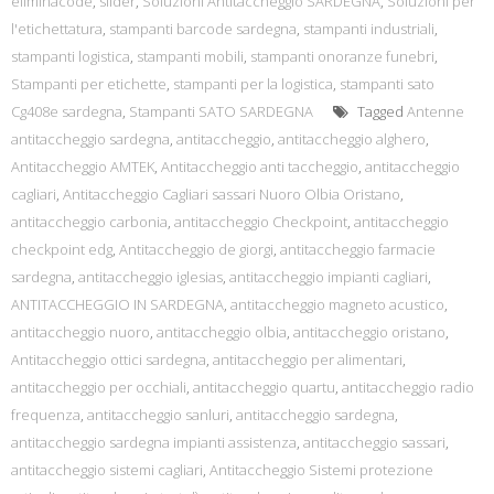
eliminacode
,
slider
,
Soluzioni Antitaccheggio SARDEGNA
,
Soluzioni per
l'etichettatura
,
stampanti barcode sardegna
,
stampanti industriali
,
stampanti logistica
,
stampanti mobili
,
stampanti onoranze funebri
,
Stampanti per etichette
,
stampanti per la logistica
,
stampanti sato
Cg408e sardegna
,
Stampanti SATO SARDEGNA
Tagged
Antenne
antitaccheggio sardegna
,
antitaccheggio
,
antitaccheggio alghero
,
Antitaccheggio AMTEK
,
Antitaccheggio anti taccheggio
,
antitaccheggio
cagliari
,
Antitaccheggio Cagliari sassari Nuoro Olbia Oristano
,
antitaccheggio carbonia
,
antitaccheggio Checkpoint
,
antitaccheggio
checkpoint edg
,
Antitaccheggio de giorgi
,
antitaccheggio farmacie
sardegna
,
antitaccheggio iglesias
,
antitaccheggio impianti cagliari
,
ANTITACCHEGGIO IN SARDEGNA
,
antitaccheggio magneto acustico
,
antitaccheggio nuoro
,
antitaccheggio olbia
,
antitaccheggio oristano
,
Antitaccheggio ottici sardegna
,
antitaccheggio per alimentari
,
antitaccheggio per occhiali
,
antitaccheggio quartu
,
antitaccheggio radio
frequenza
,
antitaccheggio sanluri
,
antitaccheggio sardegna
,
antitaccheggio sardegna impianti assistenza
,
antitaccheggio sassari
,
antitaccheggio sistemi cagliari
,
Antitaccheggio Sistemi protezione