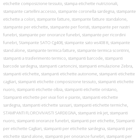
etichette composizione tessuto
,
stampa etichette nutrizionali
,
stampante cartellini accesso
,
stampante coronella sardegna
,
stampante
etichette a colori
,
stampante fatture
,
stampante fatture standalone
,
stampante per etichette
,
stampante per fioristi
,
stampante per nastri
funebri
,
stampante per onoranze funebri
,
stampante per ricordini
funebri
,
Stampante SATO Cg408
,
stampante sato ws408 tt
,
stampante
stand alone
,
stampante termica fatture
,
stampante termica scontrini
,
stampanti a trasferimento termico
,
stampanti barcode
,
stampanti
barcode sardegna
,
stampanti cartoncini
,
stampanti emulazione Zebra
,
stampanti etichette
,
stampanti etichette autonome
,
stampanti etichette
cagliari
,
stampanti etichette composizione tessuto
,
stampanti etichette
nuoro
,
stampanti etichette olbia
,
stampanti etichette oristano
,
Stampanti etichette per vivai fiori e piante
,
stampanti etichette
sardegna
,
stampanti etichette sassari
,
stampanti etichette termiche
,
STAMPANTI FLOROVIVAISTI SARDEGNA
,
stampanti ink jet
,
stampanti
nuoro
,
stampanti onoranze funebri
,
stampanti per etichette
,
Stampanti
per etichette Cagliari
,
stampanti per etichette sardegna
,
stampanti per
etichette stand alone
,
stampanti per onoranze funebri
,
stampanti per