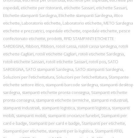
ortofrutta
,
etichette per ortofrutta
,
etichette per ospedali
,
etichette per
ospedali
,
etichette per ristoranti
,
etichette Sassari
,
etichette Sassari
,
Etichette stampanti Sardegna
,
Etichette stampanti Sardegna
,
ittico
etichette
,
Laboratorio etichette
,
Laboratorio etichette
,
METO Sardegna
etichette e prezzatrici
,
ospedale etichette
,
ospedale etichette
,
pesce
confezionato etichette
,
prodotti
,
RFID STAMPANTI ETICHETTE
SARDEGNA
,
Ribbon
,
Ribbon
,
rotoli cassa
,
rotoli cassa sardegna
,
rotoli
etichette Cagliari
,
rotoli etichette Cagliari
,
rotoli etichette Sardegna
,
rotoli etichette Sassari
,
rotoli etichette Sassari
,
rotoli pos
,
SATO
SARDEGNA
,
SATO stampanti Sardegna
,
SATO stampanti Sardegna
,
Soluzioni per l'etichettatura
,
Soluzioni per l’etichettatura
,
Stampante
etichette settore ittico
,
stampanti barcode sardegna
,
stampanti desktop
sardegna
,
stampanti etichette pronta consegna
,
Stampanti etichette
pronta consegna
,
stampanti etichette termiche
,
stampanti industriali
,
stampanti industriali
,
stampanti logistica
,
stampanti logistica
,
stampanti
mobili
,
stampanti mobili
,
stampanti onoranze funebri
,
Stampanti per
card e badge
,
Stampanti per card e badge
,
Stampanti per etichette
,
Stampanti per etichette
,
stampanti per la logistica
,
Stampanti RFID
,