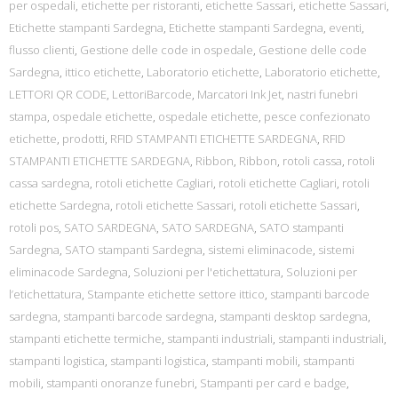
per ospedali
,
etichette per ristoranti
,
etichette Sassari
,
etichette Sassari
,
Etichette stampanti Sardegna
,
Etichette stampanti Sardegna
,
eventi
,
flusso clienti
,
Gestione delle code in ospedale
,
Gestione delle code
Sardegna
,
ittico etichette
,
Laboratorio etichette
,
Laboratorio etichette
,
LETTORI QR CODE
,
LettoriBarcode
,
Marcatori Ink Jet
,
nastri funebri
stampa
,
ospedale etichette
,
ospedale etichette
,
pesce confezionato
etichette
,
prodotti
,
RFID STAMPANTI ETICHETTE SARDEGNA
,
RFID
STAMPANTI ETICHETTE SARDEGNA
,
Ribbon
,
Ribbon
,
rotoli cassa
,
rotoli
cassa sardegna
,
rotoli etichette Cagliari
,
rotoli etichette Cagliari
,
rotoli
etichette Sardegna
,
rotoli etichette Sassari
,
rotoli etichette Sassari
,
rotoli pos
,
SATO SARDEGNA
,
SATO SARDEGNA
,
SATO stampanti
Sardegna
,
SATO stampanti Sardegna
,
sistemi eliminacode
,
sistemi
eliminacode Sardegna
,
Soluzioni per l'etichettatura
,
Soluzioni per
l’etichettatura
,
Stampante etichette settore ittico
,
stampanti barcode
sardegna
,
stampanti barcode sardegna
,
stampanti desktop sardegna
,
stampanti etichette termiche
,
stampanti industriali
,
stampanti industriali
,
stampanti logistica
,
stampanti logistica
,
stampanti mobili
,
stampanti
mobili
,
stampanti onoranze funebri
,
Stampanti per card e badge
,