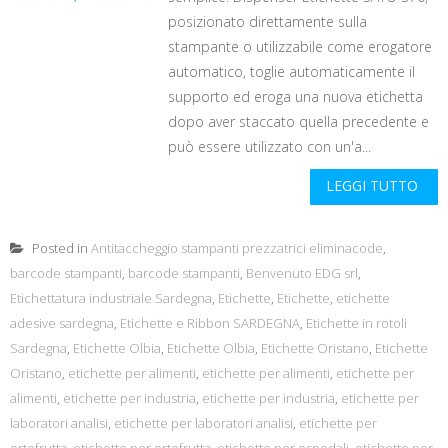
posizionato direttamente sulla
stampante o utilizzabile come erogatore
automatico, toglie automaticamente il
supporto ed eroga una nuova etichetta
dopo aver staccato quella precedente e
può essere utilizzato con un'a...
LEGGI TUTTO
Posted in
Antitaccheggio stampanti prezzatrici eliminacode
,
barcode stampanti
,
barcode stampanti
,
Benvenuto EDG srl
,
Etichettatura industriale Sardegna
,
Etichette
,
Etichette
,
etichette
adesive sardegna
,
Etichette e Ribbon SARDEGNA
,
Etichette in rotoli
Sardegna
,
Etichette Olbia
,
Etichette Olbia
,
Etichette Oristano
,
Etichette
Oristano
,
etichette per alimenti
,
etichette per alimenti
,
etichette per
alimenti
,
etichette per industria
,
etichette per industria
,
etichette per
laboratori analisi
,
etichette per laboratori analisi
,
etichette per