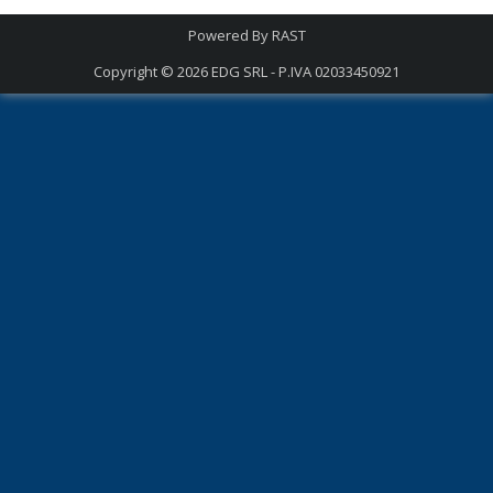
Powered By
RAST
Copyright © 2026
EDG SRL - P.IVA 02033450921