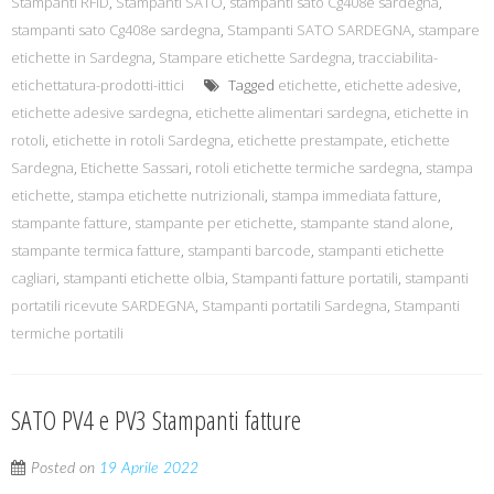
Stampanti RFID
,
Stampanti SATO
,
stampanti sato Cg408e sardegna
,
stampanti sato Cg408e sardegna
,
Stampanti SATO SARDEGNA
,
stampare
etichette in Sardegna
,
Stampare etichette Sardegna
,
tracciabilita-
etichettatura-prodotti-ittici
Tagged
etichette
,
etichette adesive
,
etichette adesive sardegna
,
etichette alimentari sardegna
,
etichette in
rotoli
,
etichette in rotoli Sardegna
,
etichette prestampate
,
etichette
Sardegna
,
Etichette Sassari
,
rotoli etichette termiche sardegna
,
stampa
etichette
,
stampa etichette nutrizionali
,
stampa immediata fatture
,
stampante fatture
,
stampante per etichette
,
stampante stand alone
,
stampante termica fatture
,
stampanti barcode
,
stampanti etichette
cagliari
,
stampanti etichette olbia
,
Stampanti fatture portatili
,
stampanti
portatili ricevute SARDEGNA
,
Stampanti portatili Sardegna
,
Stampanti
termiche portatili
SATO PV4 e PV3 Stampanti fatture
Posted on
19 Aprile 2022