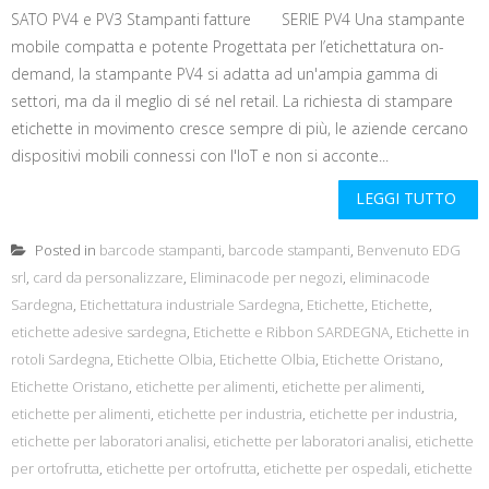
SATO PV4 e PV3 Stampanti fatture SERIE PV4 Una stampante
mobile compatta e potente Progettata per l’etichettatura on-
demand, la stampante PV4 si adatta ad un'ampia gamma di
settori, ma da il meglio di sé nel retail. La richiesta di stampare
etichette in movimento cresce sempre di più, le aziende cercano
dispositivi mobili connessi con l'IoT e non si acconte...
LEGGI TUTTO
Posted in
barcode stampanti
,
barcode stampanti
,
Benvenuto EDG
srl
,
card da personalizzare
,
Eliminacode per negozi
,
eliminacode
Sardegna
,
Etichettatura industriale Sardegna
,
Etichette
,
Etichette
,
etichette adesive sardegna
,
Etichette e Ribbon SARDEGNA
,
Etichette in
rotoli Sardegna
,
Etichette Olbia
,
Etichette Olbia
,
Etichette Oristano
,
Etichette Oristano
,
etichette per alimenti
,
etichette per alimenti
,
etichette per alimenti
,
etichette per industria
,
etichette per industria
,
etichette per laboratori analisi
,
etichette per laboratori analisi
,
etichette
per ortofrutta
,
etichette per ortofrutta
,
etichette per ospedali
,
etichette