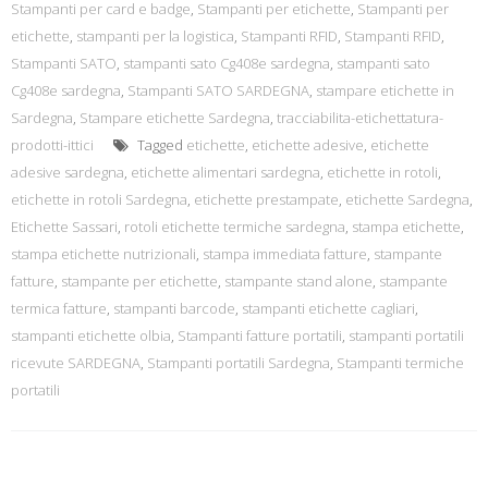
Stampanti per card e badge
,
Stampanti per etichette
,
Stampanti per
etichette
,
stampanti per la logistica
,
Stampanti RFID
,
Stampanti RFID
,
Stampanti SATO
,
stampanti sato Cg408e sardegna
,
stampanti sato
Cg408e sardegna
,
Stampanti SATO SARDEGNA
,
stampare etichette in
Sardegna
,
Stampare etichette Sardegna
,
tracciabilita-etichettatura-
prodotti-ittici
Tagged
etichette
,
etichette adesive
,
etichette
adesive sardegna
,
etichette alimentari sardegna
,
etichette in rotoli
,
etichette in rotoli Sardegna
,
etichette prestampate
,
etichette Sardegna
,
Etichette Sassari
,
rotoli etichette termiche sardegna
,
stampa etichette
,
stampa etichette nutrizionali
,
stampa immediata fatture
,
stampante
fatture
,
stampante per etichette
,
stampante stand alone
,
stampante
termica fatture
,
stampanti barcode
,
stampanti etichette cagliari
,
stampanti etichette olbia
,
Stampanti fatture portatili
,
stampanti portatili
ricevute SARDEGNA
,
Stampanti portatili Sardegna
,
Stampanti termiche
portatili