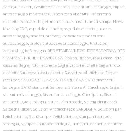
Sardegna
,
eventi
,
Gestione delle code
,
impianti antitaccheggio
,
impianti
antitaccheggio in Sardegna
,
Laboratorio etichette
,
Laboratorio
etichette
,
Marcatori Ink Jet
,
monete false
,
nastri funebri stampa
,
News-
Novità by EDG
,
ospedale etichette
,
ospedale etichette
,
placche
antitaccheggio
,
prodotti
,
prodotti
,
Protezione prodotti con
antitaccheggio
,
protezioni adesive antitaccheggio
,
Protezioni
Antitaccheggio Sardegna
,
RFID STAMPANTI ETICHETTE SARDEGNA
,
RFID
STAMPANTI ETICHETTE SARDEGNA
,
Ribbon
,
Ribbon
,
rotoli cassa
,
rotoli
cassa sardegna
,
rotoli etichette Cagliari
,
rotoli etichette Cagliari
,
rotoli
etichette Sardegna
,
rotoli etichette Sassari
,
rotoli etichette Sassari
,
rotoli pos
,
SATO SARDEGNA
,
SATO SARDEGNA
,
SATO stampanti
Sardegna
,
SATO stampanti Sardegna
,
Sistema Antitaccheggio Cagliari
,
sistemi antitaccheggio
,
Sistemi antitaccheggio Checkpoint
,
Sistemi
Antitaccheggio Sardegna
,
sistemi eliminacode
,
sistemi eliminacode
Sardegna
,
slider
,
Soluzioni Antitaccheggio SARDEGNA
,
Soluzioni per
l'etichettatura
,
Soluzioni per l’etichettatura
,
stampanti barcode
sardegna
,
stampanti barcode sardegna
,
stampanti etichette termiche
,