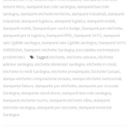
settore ittico
,
stampanti barcode sardegna
,
stampanti barcode
sardegna
,
stampanti etichette termiche
,
stampanti industriali
,
stampanti
industriali
,
stampanti logistica
,
stampanti logistica
,
stampanti mobili
,
stampanti mobili
,
Stampanti per card e badge
,
Stampanti per etichette
,
stampanti per la logistica
,
Stampanti RFID
,
Stampanti SATO
,
stampanti
sato Cg408e sardegna
,
stampanti sato Cg408e sardegna
,
Stampanti SATO
SARDEGNA
,
Stampare etichette Sardegna
,
tracciabilita-etichettatura-
prodotti-ittici
Tagged
etichette
,
etichette adesive
,
etichette
adesive sardegna
,
etichette alimentari sardegna
,
etichette in rotoli
,
etichette in rotoli Sardegna
,
etichette prestampate
,
Etichette Sassari
,
stampa etichette composizione tessuto
,
stampa etichette nutrizionali
,
stampante fatture
,
stampante per etichette
,
stampante per ricevute
Sardegna
,
stampante stand alone
,
stampanti barcode sardegna
,
stampanti etichette nuoro
,
stampanti etichette olbia
,
stampanti
etichette sardegna
,
stampanti per etichette
,
stampanti termiche
Sardegna