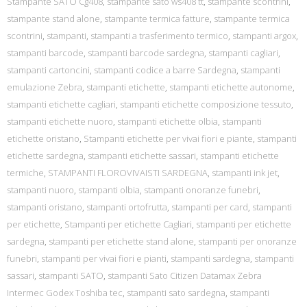
Stampante SATO Cg408
,
stampante sato ws408 tt
,
stampante scontrini
,
stampante stand alone
,
stampante termica fatture
,
stampante termica
scontrini
,
stampanti
,
stampanti a trasferimento termico
,
stampanti argox
,
stampanti barcode
,
stampanti barcode sardegna
,
stampanti cagliari
,
stampanti cartoncini
,
stampanti codice a barre Sardegna
,
stampanti
emulazione Zebra
,
stampanti etichette
,
stampanti etichette autonome
,
stampanti etichette cagliari
,
stampanti etichette composizione tessuto
,
stampanti etichette nuoro
,
stampanti etichette olbia
,
stampanti
etichette oristano
,
Stampanti etichette per vivai fiori e piante
,
stampanti
etichette sardegna
,
stampanti etichette sassari
,
stampanti etichette
termiche
,
STAMPANTI FLOROVIVAISTI SARDEGNA
,
stampanti ink jet
,
stampanti nuoro
,
stampanti olbia
,
stampanti onoranze funebri
,
stampanti oristano
,
stampanti ortofrutta
,
stampanti per card
,
stampanti
per etichette
,
Stampanti per etichette Cagliari
,
stampanti per etichette
sardegna
,
stampanti per etichette stand alone
,
stampanti per onoranze
funebri
,
stampanti per vivai fiori e pianti
,
stampanti sardegna
,
stampanti
sassari
,
stampanti SATO
,
stampanti Sato Citizen Datamax Zebra
Intermec Godex Toshiba tec
,
stampanti sato sardegna
,
stampanti