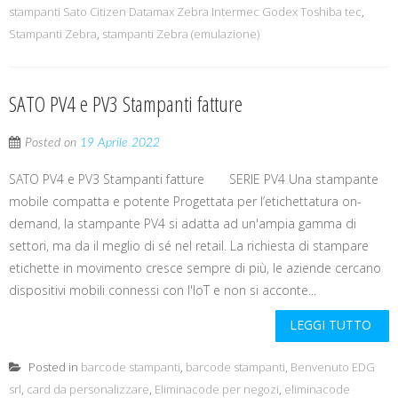
stampanti Sato Citizen Datamax Zebra Intermec Godex Toshiba tec
,
Stampanti Zebra
,
stampanti Zebra (emulazione)
SATO PV4 e PV3 Stampanti fatture
Posted on
19 Aprile 2022
SATO PV4 e PV3 Stampanti fatture SERIE PV4 Una stampante
mobile compatta e potente Progettata per l’etichettatura on-
demand, la stampante PV4 si adatta ad un'ampia gamma di
settori, ma da il meglio di sé nel retail. La richiesta di stampare
etichette in movimento cresce sempre di più, le aziende cercano
dispositivi mobili connessi con l'IoT e non si acconte...
LEGGI TUTTO
Posted in
barcode stampanti
,
barcode stampanti
,
Benvenuto EDG
srl
,
card da personalizzare
,
Eliminacode per negozi
,
eliminacode