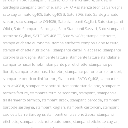
sardegna
,
rotoli stampanti fatture
,
rotoli termici fatture
,
sardegna
,
Sardegna stampanti termiche
,
sato
,
SATO Assistenza tecnica Sardegna
,
sato cagliari
,
sato cg408
,
Sato cg408 tt
,
Sato EDG
,
Sato Sardegna
,
sato
sassari
,
sato stampante CG408tt
,
Sato stampanti Cagliari
,
Sato stampanti
Olbia
,
Sato Stampanti Sardegna
,
Sato Stampanti Sassari
,
Sato stampanti
termiche Cagliari
,
SATO WS 408 TT
,
Sato Ws408tt
,
stampa etichette
,
stampa etichette autonoma
,
stampa etichette composizione tessuto
,
stampa etichette nutrizionali
,
stampante cartellini accesso
,
stampante
coronella sardegna
,
stampante fatture
,
stampante fatture standalone
,
stampante nastri funebri
,
stampante per etichette
,
stampante per
fioristi
,
stampante per nastri funebri
,
stampante per onoranze funebri
,
stampante per ricordini funebri
,
Stampante SATO Cg408
,
stampante
sato ws408 tt
,
stampante scontrini
,
stampante stand alone
,
stampante
termica fatture
,
stampante termica scontrini
,
stampanti
,
stampanti a
trasferimento termico
,
stampanti argox
,
stampanti barcode
,
stampanti
barcode sardegna
,
stampanti cagliari
,
stampanti cartoncini
,
stampanti
codice a barre Sardegna
,
stampanti emulazione Zebra
,
stampanti
etichette
,
stampanti etichette autonome
,
stampanti etichette cagliari
,