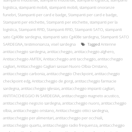
stampanti industriali
,
stampanti industriali
,
stampanti logistica
,
stampanti
logistica
,
stampanti mobili
,
stampanti mobili
,
stampanti onoranze
funebri
,
Stampanti per card e badge
,
Stampanti per card e badge
,
Stampanti per etichette
,
Stampanti per etichette
,
stampanti per la
logistica
,
Stampanti RFID
,
Stampanti RFID
,
Stampanti SATO
,
stampanti
sato Cg408e sardegna
,
stampanti sato Cg408e sardegna
,
Stampanti SATO
SARDEGNA
,
testimonianza
,
visel sardegna
Tagged
Antenne
antitaccheggio sardegna
,
antitaccheggio
,
antitaccheggio alghero
,
Antitaccheggio AMTEK
,
Antitaccheggio anti taccheggio
,
antitaccheggio
cagliari
,
Antitaccheggio Cagliari sassari Nuoro Olbia Oristano
,
antitaccheggio carbonia
,
antitaccheggio Checkpoint
,
antitaccheggio
checkpoint edg
,
Antitaccheggio de giorgi
,
antitaccheggio farmacie
sardegna
,
antitaccheggio iglesias
,
antitaccheggio impianti cagliari
,
ANTITACCHEGGIO IN SARDEGNA
,
antitaccheggio magneto acustico
,
antitaccheggio negozio sardegna
,
antitaccheggio nuoro
,
antitaccheggio
olbia
,
antitaccheggio oristano
,
Antitaccheggio ottici sardegna
,
antitaccheggio per alimentari
,
antitaccheggio per occhiali
,
antitaccheggio quartu
,
antitaccheggio radio frequenza
,
antitaccheggio