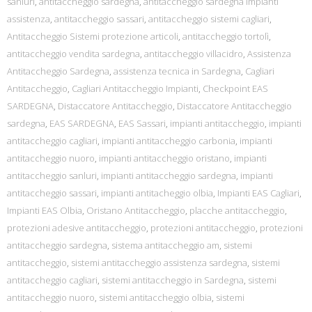
sanluri
,
antitaccheggio sardegna
,
antitaccheggio sardegna impianti
assistenza
,
antitaccheggio sassari
,
antitaccheggio sistemi cagliari
,
Antitaccheggio Sistemi protezione articoli
,
antitaccheggio tortolì
,
antitaccheggio vendita sardegna
,
antitaccheggio villacidro
,
Assistenza
Antitaccheggio Sardegna
,
assistenza tecnica in Sardegna
,
Cagliari
Antitaccheggio
,
Cagliari Antitaccheggio Impianti
,
Checkpoint EAS
SARDEGNA
,
Distaccatore Antitaccheggio
,
Distaccatore Antitaccheggio
sardegna
,
EAS SARDEGNA
,
EAS Sassari
,
impianti antitaccheggio
,
impianti
antitaccheggio cagliari
,
impianti antitaccheggio carbonia
,
impianti
antitaccheggio nuoro
,
impianti antitaccheggio oristano
,
impianti
antitaccheggio sanluri
,
impianti antitaccheggio sardegna
,
impianti
antitaccheggio sassari
,
impianti antitacheggio olbia
,
Impianti EAS Cagliari
,
Impianti EAS Olbia
,
Oristano Antitaccheggio
,
placche antitaccheggio
,
protezioni adesive antitaccheggio
,
protezioni antitaccheggio
,
protezioni
antitaccheggio sardegna
,
sistema antitaccheggio am
,
sistemi
antitaccheggio
,
sistemi antitaccheggio assistenza sardegna
,
sistemi
antitaccheggio cagliari
,
sistemi antitaccheggio in Sardegna
,
sistemi
antitaccheggio nuoro
,
sistemi antitaccheggio olbia
,
sistemi