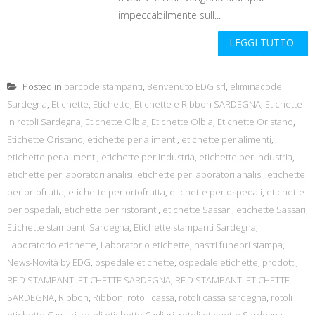
impeccabilmente sull...
LEGGI TUTTO
Posted in
barcode stampanti
,
Benvenuto EDG srl
,
eliminacode
Sardegna
,
Etichette
,
Etichette
,
Etichette e Ribbon SARDEGNA
,
Etichette
in rotoli Sardegna
,
Etichette Olbia
,
Etichette Olbia
,
Etichette Oristano
,
Etichette Oristano
,
etichette per alimenti
,
etichette per alimenti
,
etichette per alimenti
,
etichette per industria
,
etichette per industria
,
etichette per laboratori analisi
,
etichette per laboratori analisi
,
etichette
per ortofrutta
,
etichette per ortofrutta
,
etichette per ospedali
,
etichette
per ospedali
,
etichette per ristoranti
,
etichette Sassari
,
etichette Sassari
,
Etichette stampanti Sardegna
,
Etichette stampanti Sardegna
,
Laboratorio etichette
,
Laboratorio etichette
,
nastri funebri stampa
,
News-Novità by EDG
,
ospedale etichette
,
ospedale etichette
,
prodotti
,
RFID STAMPANTI ETICHETTE SARDEGNA
,
RFID STAMPANTI ETICHETTE
SARDEGNA
,
Ribbon
,
Ribbon
,
rotoli cassa
,
rotoli cassa sardegna
,
rotoli