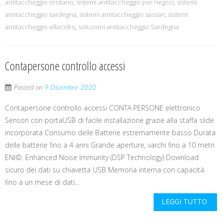
antitaccheggio oristano
,
sistemi antitaccheggio per negozi
,
sistemi
antitaccheggio sardegna
,
sistemi antitaccheggio sassari
,
sistemi
antitaccheggio villacidro
,
soluzioni antitaccheggio Sardegna
Contapersone controllo accessi
Posted on
9 Dicembre 2020
Contapersone controllo accessi CONTA PERSONE elettronico
Sensori con portaUSB di facile installazione grazie alla staffa slide
incorporata Consumo delle Batterie estremamente basso Durata
delle batterie fino a 4 anni Grande aperture, varchi fino a 10 metri
ENI©: Enhanced Noise Immunity (DSP Technology) Download
sicuro dei dati su chiavetta USB Memoria interna con capacità
fino a un mese di dati...
LEGGI TUTTO