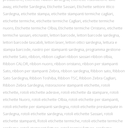
away
,
etichette Sardegna
,
Etichette Sassari
,
Etichette settore ittico
Sardegna
,
etichette stampa
,
etichette stampanti termiche cagliari
,
etichette termiche
,
etichette termiche Cagliari
,
etichette termiche
nuoro
,
Etichette termiche Olbia
,
Etichette termiche Oristano
,
etichette
termiche sassari
,
eticnastri
,
lettori barcode
,
lettori barcode sardegna
,
lettori barcode tascabili
,
lettori laser
,
lettori ottici sardegna
,
lettura e
stampa barcode
,
nastro per stampanti sardegna
,
programma gestione
etichette Sato
,
ribbon
,
ribbon cagliari ribbon sassari ribbon olbia
,
Ribbon CALOR
,
ribbon nuoro
,
ribbon oristano
,
ribbon per stampanti
Sato
,
ribbon per stampanti Zebra
,
ribbon sardegna
,
Ribbon sato
,
Ribbon
Sato Sardegna
,
Ribbon Toshiba
,
Ribbon TSC
,
Ribbon Zebra Cagliari
,
Ribbon Zebra Sardegna
,
ristorazione stampanti etichette
,
rotoli
etichette
,
rotoli etichette adesive
,
rotoli etichette da stampare
,
rotoli
etichette Nuoro
,
rotoli etichette Olbia
,
rotoli etichette per stampanti
,
rotoli etichette per stampanti sardegna
,
rotoli etichette prestampate in
Sardegna
,
rotoli etichette sardegna
,
rotoli etichette Sassari
,
rotoli
etichette stampanti
,
Rotoli etichette termiche
,
rotoli etichette termiche