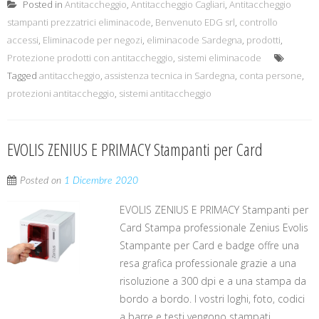
Posted in
Antitaccheggio
,
Antitaccheggio Cagliari
,
Antitaccheggio
stampanti prezzatrici eliminacode
,
Benvenuto EDG srl
,
controllo
accessi
,
Eliminacode per negozi
,
eliminacode Sardegna
,
prodotti
,
Protezione prodotti con antitaccheggio
,
sistemi eliminacode
Tagged
antitaccheggio
,
assistenza tecnica in Sardegna
,
conta persone
,
protezioni antitaccheggio
,
sistemi antitaccheggio
EVOLIS ZENIUS E PRIMACY Stampanti per Card
Posted on
1 Dicembre 2020
EVOLIS ZENIUS E PRIMACY Stampanti per
Card Stampa professionale Zenius Evolis
Stampante per Card e badge offre una
resa grafica professionale grazie a una
risoluzione a 300 dpi e a una stampa da
bordo a bordo. I vostri loghi, foto, codici
a barre e testi vengono stampati