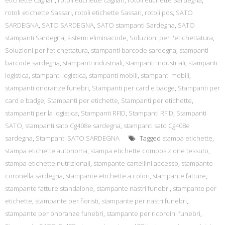
etichette Cagliari
,
rotoli etichette Cagliari
,
rotoli etichette Sardegna
,
rotoli etichette Sassari
,
rotoli etichette Sassari
,
rotoli pos
,
SATO
SARDEGNA
,
SATO SARDEGNA
,
SATO stampanti Sardegna
,
SATO
stampanti Sardegna
,
sistemi eliminacode
,
Soluzioni per l'etichettatura
,
Soluzioni per l’etichettatura
,
stampanti barcode sardegna
,
stampanti
barcode sardegna
,
stampanti industriali
,
stampanti industriali
,
stampanti
logistica
,
stampanti logistica
,
stampanti mobili
,
stampanti mobili
,
stampanti onoranze funebri
,
Stampanti per card e badge
,
Stampanti per
card e badge
,
Stampanti per etichette
,
Stampanti per etichette
,
stampanti per la logistica
,
Stampanti RFID
,
Stampanti RFID
,
Stampanti
SATO
,
stampanti sato Cg408e sardegna
,
stampanti sato Cg408e
sardegna
,
Stampanti SATO SARDEGNA
Tagged
stampa etichette
,
stampa etichette autonoma
,
stampa etichette composizione tessuto
,
stampa etichette nutrizionali
,
stampante cartellini accesso
,
stampante
coronella sardegna
,
stampante etichette a colori
,
stampante fatture
,
stampante fatture standalone
,
stampante nastri funebri
,
stampante per
etichette
,
stampante per fioristi
,
stampante per nastri funebri
,
stampante per onoranze funebri
,
stampante per ricordini funebri
,