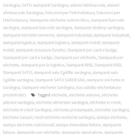
Sardegna
,
SATO stampanti Sardegna
,
sistemi eliminacode
,
sistemi
eliminacode Sardegna
,
Soluzioni per l'etichettatura
,
Soluzioni per
l’etichettatura
,
Stampante etichette settore ittico
,
stampanti barcode
sardegna
,
stampanti barcode sardegna
,
stampanti desktop sardegna
,
stampanti etichette termiche
,
stampanti industriali
,
stampanti industriali
,
stampanti logistica
,
stampanti logistica
,
stampanti mobili
,
stampanti
mobili
,
stampanti onoranze funebri
,
Stampanti per card e badge
,
Stampanti per card e badge
,
Stampanti per etichette
,
Stampanti per
etichette
,
stampanti per la logistica
,
Stampanti RFID
,
Stampanti RFID
,
Stampanti SATO
,
stampanti sato Cg408e sardegna
,
stampanti sato
Cg408e sardegna
,
Stampanti SATO SARDEGNA
,
stampare etichette in
Sardegna
,
Stampare etichette Sardegna
,
tracciabilita-etichettatura-
prodotti-ittici
Tagged
etichette
,
etichette adesive
,
etichette
adesive sardegna
,
etichette alimentari sardegna
,
etichette in rotoli
,
etichette in rotoli Sardegna
,
etichette prestampate
,
etichette Sardegna
,
Etichette Sassari
,
rotoli etichette termiche sardegna
,
stampa etichette
,
stampa etichette nutrizionali
,
stampa immediata fatture
,
stampante
fatture
,
stampante per etichette
,
stampante stand alone
,
stampante