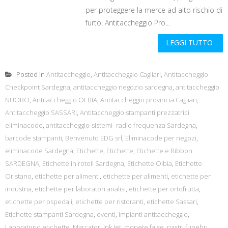
per proteggere la merce ad alto rischio di
furto. Antitaccheggio Pro...
LEGGI TUTTO
Posted in
Antitaccheggio
,
Antitaccheggio Cagliari
,
Antitaccheggio
Checkpoint Sardegna
,
antitaccheggio negozio sardegna
,
antitaccheggio
NUORO
,
Antitaccheggio OLBIA
,
Antitaccheggio provincia Cagliari
,
Antitaccheggio SASSARI
,
Antitaccheggio stampanti prezzatrici
eliminacode
,
antitaccheggio-sistemi- radio frequenza Sardegna
,
barcode stampanti
,
Benvenuto EDG srl
,
Eliminacode per negozi
,
eliminacode Sardegna
,
Etichette
,
Etichette
,
Etichette e Ribbon
SARDEGNA
,
Etichette in rotoli Sardegna
,
Etichette Olbia
,
Etichette
Oristano
,
etichette per alimenti
,
etichette per alimenti
,
etichette per
industria
,
etichette per laboratori analisi
,
etichette per ortofrutta
,
etichette per ospedali
,
etichette per ristoranti
,
etichette Sassari
,
Etichette stampanti Sardegna
,
eventi
,
impianti antitaccheggio
,
Laboratorio etichette
,
Marcatori Ink Jet
,
monete false
,
nastri funebri