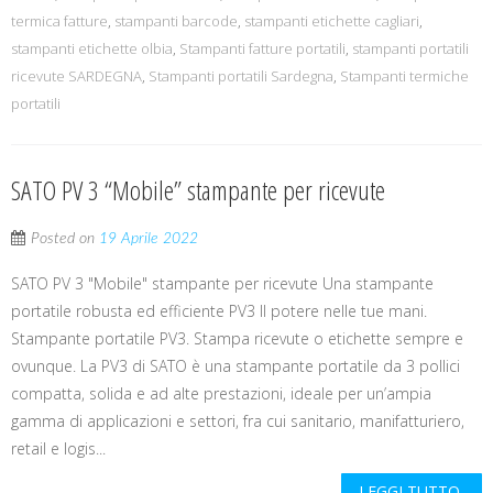
termica fatture
,
stampanti barcode
,
stampanti etichette cagliari
,
stampanti etichette olbia
,
Stampanti fatture portatili
,
stampanti portatili
ricevute SARDEGNA
,
Stampanti portatili Sardegna
,
Stampanti termiche
portatili
SATO PV 3 “Mobile” stampante per ricevute
Posted on
19 Aprile 2022
SATO PV 3 "Mobile" stampante per ricevute Una stampante
portatile robusta ed efficiente PV3 Il potere nelle tue mani.
Stampante portatile PV3. Stampa ricevute o etichette sempre e
ovunque. La PV3 di SATO è una stampante portatile da 3 pollici
compatta, solida e ad alte prestazioni, ideale per un’ampia
gamma di applicazioni e settori, fra cui sanitario, manifatturiero,
retail e logis...
LEGGI TUTTO