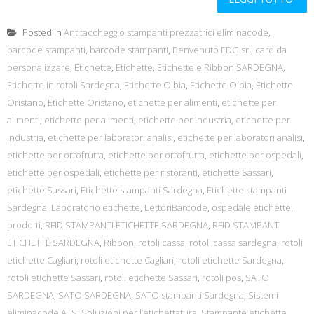
Posted in
Antitaccheggio stampanti prezzatrici eliminacode
,
barcode stampanti
,
barcode stampanti
,
Benvenuto EDG srl
,
card da
personalizzare
,
Etichette
,
Etichette
,
Etichette e Ribbon SARDEGNA
,
Etichette in rotoli Sardegna
,
Etichette Olbia
,
Etichette Olbia
,
Etichette
Oristano
,
Etichette Oristano
,
etichette per alimenti
,
etichette per
alimenti
,
etichette per alimenti
,
etichette per industria
,
etichette per
industria
,
etichette per laboratori analisi
,
etichette per laboratori analisi
,
etichette per ortofrutta
,
etichette per ortofrutta
,
etichette per ospedali
,
etichette per ospedali
,
etichette per ristoranti
,
etichette Sassari
,
etichette Sassari
,
Etichette stampanti Sardegna
,
Etichette stampanti
Sardegna
,
Laboratorio etichette
,
LettoriBarcode
,
ospedale etichette
,
prodotti
,
RFID STAMPANTI ETICHETTE SARDEGNA
,
RFID STAMPANTI
ETICHETTE SARDEGNA
,
Ribbon
,
rotoli cassa
,
rotoli cassa sardegna
,
rotoli
etichette Cagliari
,
rotoli etichette Cagliari
,
rotoli etichette Sardegna
,
rotoli etichette Sassari
,
rotoli etichette Sassari
,
rotoli pos
,
SATO
SARDEGNA
,
SATO SARDEGNA
,
SATO stampanti Sardegna
,
Sistemi
eliminacode ATS
,
Soluzioni per l’etichettatura
,
Stampante etichette