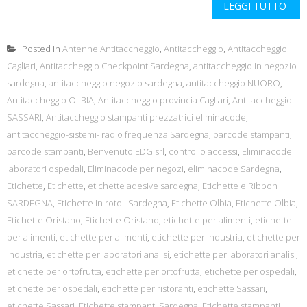
LEGGI TUTTO
Posted in
Antenne Antitaccheggio
,
Antitaccheggio
,
Antitaccheggio
Cagliari
,
Antitaccheggio Checkpoint Sardegna
,
antitaccheggio in negozio
sardegna
,
antitaccheggio negozio sardegna
,
antitaccheggio NUORO
,
Antitaccheggio OLBIA
,
Antitaccheggio provincia Cagliari
,
Antitaccheggio
SASSARI
,
Antitaccheggio stampanti prezzatrici eliminacode
,
antitaccheggio-sistemi- radio frequenza Sardegna
,
barcode stampanti
,
barcode stampanti
,
Benvenuto EDG srl
,
controllo accessi
,
Eliminacode
laboratori ospedali
,
Eliminacode per negozi
,
eliminacode Sardegna
,
Etichette
,
Etichette
,
etichette adesive sardegna
,
Etichette e Ribbon
SARDEGNA
,
Etichette in rotoli Sardegna
,
Etichette Olbia
,
Etichette Olbia
,
Etichette Oristano
,
Etichette Oristano
,
etichette per alimenti
,
etichette
per alimenti
,
etichette per alimenti
,
etichette per industria
,
etichette per
industria
,
etichette per laboratori analisi
,
etichette per laboratori analisi
,
etichette per ortofrutta
,
etichette per ortofrutta
,
etichette per ospedali
,
etichette per ospedali
,
etichette per ristoranti
,
etichette Sassari
,
etichette Sassari
,
Etichette stampanti Sardegna
,
Etichette stampanti