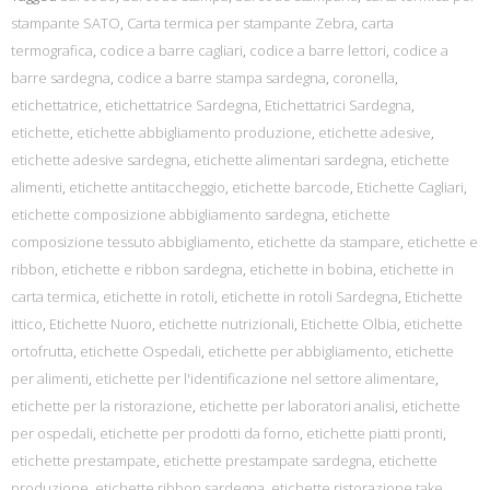
stampante SATO
,
Carta termica per stampante Zebra
,
carta
termografica
,
codice a barre cagliari
,
codice a barre lettori
,
codice a
barre sardegna
,
codice a barre stampa sardegna
,
coronella
,
etichettatrice
,
etichettatrice Sardegna
,
Etichettatrici Sardegna
,
etichette
,
etichette abbigliamento produzione
,
etichette adesive
,
etichette adesive sardegna
,
etichette alimentari sardegna
,
etichette
alimenti
,
etichette antitaccheggio
,
etichette barcode
,
Etichette Cagliari
,
etichette composizione abbigliamento sardegna
,
etichette
composizione tessuto abbigliamento
,
etichette da stampare
,
etichette e
ribbon
,
etichette e ribbon sardegna
,
etichette in bobina
,
etichette in
carta termica
,
etichette in rotoli
,
etichette in rotoli Sardegna
,
Etichette
ittico
,
Etichette Nuoro
,
etichette nutrizionali
,
Etichette Olbia
,
etichette
ortofrutta
,
etichette Ospedali
,
etichette per abbigliamento
,
etichette
per alimenti
,
etichette per l'identificazione nel settore alimentare
,
etichette per la ristorazione
,
etichette per laboratori analisi
,
etichette
per ospedali
,
etichette per prodotti da forno
,
etichette piatti pronti
,
etichette prestampate
,
etichette prestampate sardegna
,
etichette
produzione
,
etichette ribbon sardegna
,
etichette ristorazione take