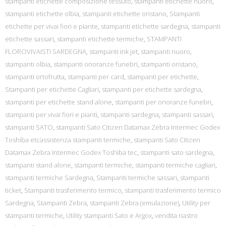
stampanti etichette composizione tessuto
,
stampanti etichette nuoro
,
stampanti etichette olbia
,
stampanti etichette oristano
,
Stampanti
etichette per vivai fiori e piante
,
stampanti etichette sardegna
,
stampanti
etichette sassari
,
stampanti etichette termiche
,
STAMPANTI
FLOROVIVAISTI SARDEGNA
,
stampanti ink jet
,
stampanti nuoro
,
stampanti olbia
,
stampanti onoranze funebri
,
stampanti oristano
,
stampanti ortofrutta
,
stampanti per card
,
stampanti per etichette
,
Stampanti per etichette Cagliari
,
stampanti per etichette sardegna
,
stampanti per etichette stand alone
,
stampanti per onoranze funebri
,
stampanti per vivai fiori e pianti
,
stampanti sardegna
,
stampanti sassari
,
stampanti SATO
,
stampanti Sato Citizen Datamax Zebra Intermec Godex
Toshiba etcassistenza stampanti termiche
,
stampanti Sato Citizen
Datamax Zebra Intermec Godex Toshiba tec
,
stampanti sato sardegna
,
stampanti stand alone
,
stampanti termiche
,
stampanti termiche cagliari
,
stampanti termiche Sardegna
,
Stampanti termiche sassari
,
stampanti
ticket
,
Stampanti trasferimento termico
,
stampanti trasferimento termico
Sardegna
,
Stampanti Zebra
,
stampanti Zebra (emulazione)
,
Utility per
stampanti termiche
,
Utility stampanti Sato e Argox
,
vendita nastro