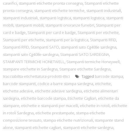
caseifici
,
stampanti etichette pronta consegna
,
Stampanti etichette
pronta consegna
,
stampanti etichette termiche
,
stampanti industriali
,
stampanti industriali
,
stampanti logistica
,
stampanti logistica
,
stampanti
mobili
,
stampanti mobili
,
stampanti onoranze funebri
,
Stampanti per
card e badge
,
Stampanti per card e badge
,
Stampanti per etichette
,
Stampanti per etichette
,
stampanti per la logistica
,
Stampanti RFID
,
Stampanti RFID
,
Stampanti SATO
,
stampanti sato Cg408e sardegna
,
stampanti sato Cg408e sardegna
,
Stampanti SATO SARDEGNA
,
STAMPANTI TERMICHE HONETWELL
,
Stampanti termiche Honeywell
,
stampare etichette in Sardegna
,
Stampare etichette Sardegna
,
tracciabilita-etichettatura-prodotti-ittici
Tagged
barcode stampa
,
barcode stampanti
,
codice a barre stampa sardegna
,
etichette
,
etichette adesive
,
etichette adesive sardegna
,
etichette alimentari
sardegna
,
etichette barcode stampa
,
Etichette Cagliari
,
etichette da
stampare
,
etichette e stampanti per macelli
,
etichette in rotoli
,
etichette
in rotoli Sardegna
,
etichette prestampate
,
stampa etichette
composizione tessuto
,
stampa etichette nutrizionali
,
stampante stand
alone
,
stampanti etichette cagliari
,
stampanti etichette sardegna
,