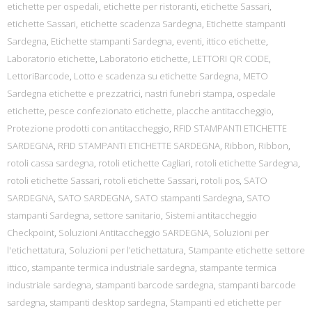
etichette per ospedali
,
etichette per ristoranti
,
etichette Sassari
,
etichette Sassari
,
etichette scadenza Sardegna
,
Etichette stampanti
Sardegna
,
Etichette stampanti Sardegna
,
eventi
,
ittico etichette
,
Laboratorio etichette
,
Laboratorio etichette
,
LETTORI QR CODE
,
LettoriBarcode
,
Lotto e scadenza su etichette Sardegna
,
METO
Sardegna etichette e prezzatrici
,
nastri funebri stampa
,
ospedale
etichette
,
pesce confezionato etichette
,
placche antitaccheggio
,
Protezione prodotti con antitaccheggio
,
RFID STAMPANTI ETICHETTE
SARDEGNA
,
RFID STAMPANTI ETICHETTE SARDEGNA
,
Ribbon
,
Ribbon
,
rotoli cassa sardegna
,
rotoli etichette Cagliari
,
rotoli etichette Sardegna
,
rotoli etichette Sassari
,
rotoli etichette Sassari
,
rotoli pos
,
SATO
SARDEGNA
,
SATO SARDEGNA
,
SATO stampanti Sardegna
,
SATO
stampanti Sardegna
,
settore sanitario
,
Sistemi antitaccheggio
Checkpoint
,
Soluzioni Antitaccheggio SARDEGNA
,
Soluzioni per
l'etichettatura
,
Soluzioni per l’etichettatura
,
Stampante etichette settore
ittico
,
stampante termica industriale sardegna
,
stampante termica
industriale sardegna
,
stampanti barcode sardegna
,
stampanti barcode
sardegna
,
stampanti desktop sardegna
,
Stampanti ed etichette per