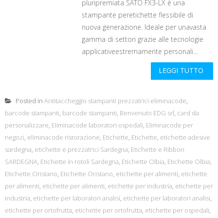
pluripremiata SATO FX3-LX è una
stampante peretichette flessibile di
nuova generazione. Ideale per unavasta
gamma di settori grazie alle tecnologie
applicativeestremamente personali...
LEGGI TUTTO
Posted in
Antitaccheggio stampanti prezzatrici eliminacode
,
barcode stampanti
,
barcode stampanti
,
Benvenuto EDG srl
,
card da
personalizzare
,
Eliminacode laboratori ospedali
,
Eliminacode per
negozi
,
eliminacode ristorazione
,
Etichette
,
Etichette
,
etichette adesive
sardegna
,
etichette e prezzatrici Sardegna
,
Etichette e Ribbon
SARDEGNA
,
Etichette in rotoli Sardegna
,
Etichette Olbia
,
Etichette Olbia
,
Etichette Oristano
,
Etichette Oristano
,
etichette per alimenti
,
etichette
per alimenti
,
etichette per alimenti
,
etichette per industria
,
etichette per
industria
,
etichette per laboratori analisi
,
etichette per laboratori analisi
,
etichette per ortofrutta
,
etichette per ortofrutta
,
etichette per ospedali
,