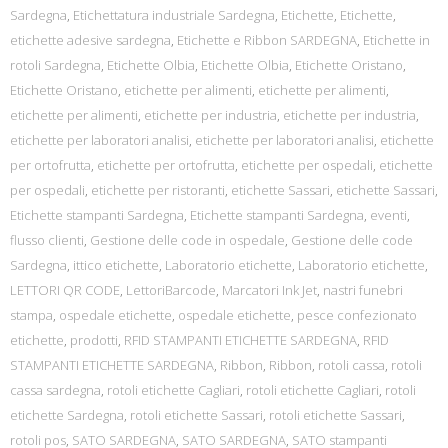
Sardegna
,
Etichettatura industriale Sardegna
,
Etichette
,
Etichette
,
etichette adesive sardegna
,
Etichette e Ribbon SARDEGNA
,
Etichette in
rotoli Sardegna
,
Etichette Olbia
,
Etichette Olbia
,
Etichette Oristano
,
Etichette Oristano
,
etichette per alimenti
,
etichette per alimenti
,
etichette per alimenti
,
etichette per industria
,
etichette per industria
,
etichette per laboratori analisi
,
etichette per laboratori analisi
,
etichette
per ortofrutta
,
etichette per ortofrutta
,
etichette per ospedali
,
etichette
per ospedali
,
etichette per ristoranti
,
etichette Sassari
,
etichette Sassari
,
Etichette stampanti Sardegna
,
Etichette stampanti Sardegna
,
eventi
,
flusso clienti
,
Gestione delle code in ospedale
,
Gestione delle code
Sardegna
,
ittico etichette
,
Laboratorio etichette
,
Laboratorio etichette
,
LETTORI QR CODE
,
LettoriBarcode
,
Marcatori Ink Jet
,
nastri funebri
stampa
,
ospedale etichette
,
ospedale etichette
,
pesce confezionato
etichette
,
prodotti
,
RFID STAMPANTI ETICHETTE SARDEGNA
,
RFID
STAMPANTI ETICHETTE SARDEGNA
,
Ribbon
,
Ribbon
,
rotoli cassa
,
rotoli
cassa sardegna
,
rotoli etichette Cagliari
,
rotoli etichette Cagliari
,
rotoli
etichette Sardegna
,
rotoli etichette Sassari
,
rotoli etichette Sassari
,
rotoli pos
,
SATO SARDEGNA
,
SATO SARDEGNA
,
SATO stampanti