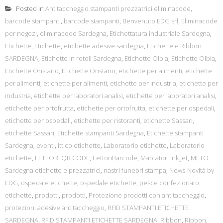
Posted in
Antitaccheggio stampanti prezzatrici eliminacode
,
barcode stampanti
,
barcode stampanti
,
Benvenuto EDG srl
,
Eliminacode
per negozi
,
eliminacode Sardegna
,
Etichettatura industriale Sardegna
,
Etichette
,
Etichette
,
etichette adesive sardegna
,
Etichette e Ribbon
SARDEGNA
,
Etichette in rotoli Sardegna
,
Etichette Olbia
,
Etichette Olbia
,
Etichette Oristano
,
Etichette Oristano
,
etichette per alimenti
,
etichette
per alimenti
,
etichette per alimenti
,
etichette per industria
,
etichette per
industria
,
etichette per laboratori analisi
,
etichette per laboratori analisi
,
etichette per ortofrutta
,
etichette per ortofrutta
,
etichette per ospedali
,
etichette per ospedali
,
etichette per ristoranti
,
etichette Sassari
,
etichette Sassari
,
Etichette stampanti Sardegna
,
Etichette stampanti
Sardegna
,
eventi
,
ittico etichette
,
Laboratorio etichette
,
Laboratorio
etichette
,
LETTORI QR CODE
,
LettoriBarcode
,
Marcatori Ink Jet
,
METO
Sardegna etichette e prezzatrici
,
nastri funebri stampa
,
News-Novità by
EDG
,
ospedale etichette
,
ospedale etichette
,
pesce confezionato
etichette
,
prodotti
,
prodotti
,
Protezione prodotti con antitaccheggio
,
protezioni adesive antitaccheggio
,
RFID STAMPANTI ETICHETTE
SARDEGNA
,
RFID STAMPANTI ETICHETTE SARDEGNA
,
Ribbon
,
Ribbon
,