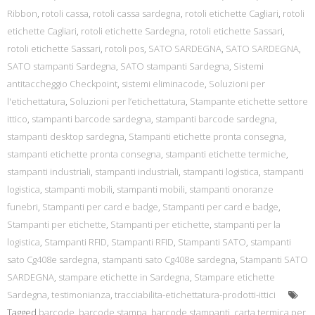
Ribbon
,
rotoli cassa
,
rotoli cassa sardegna
,
rotoli etichette Cagliari
,
rotoli
etichette Cagliari
,
rotoli etichette Sardegna
,
rotoli etichette Sassari
,
rotoli etichette Sassari
,
rotoli pos
,
SATO SARDEGNA
,
SATO SARDEGNA
,
SATO stampanti Sardegna
,
SATO stampanti Sardegna
,
Sistemi
antitaccheggio Checkpoint
,
sistemi eliminacode
,
Soluzioni per
l'etichettatura
,
Soluzioni per l’etichettatura
,
Stampante etichette settore
ittico
,
stampanti barcode sardegna
,
stampanti barcode sardegna
,
stampanti desktop sardegna
,
Stampanti etichette pronta consegna
,
stampanti etichette pronta consegna
,
stampanti etichette termiche
,
stampanti industriali
,
stampanti industriali
,
stampanti logistica
,
stampanti
logistica
,
stampanti mobili
,
stampanti mobili
,
stampanti onoranze
funebri
,
Stampanti per card e badge
,
Stampanti per card e badge
,
Stampanti per etichette
,
Stampanti per etichette
,
stampanti per la
logistica
,
Stampanti RFID
,
Stampanti RFID
,
Stampanti SATO
,
stampanti
sato Cg408e sardegna
,
stampanti sato Cg408e sardegna
,
Stampanti SATO
SARDEGNA
,
stampare etichette in Sardegna
,
Stampare etichette
Sardegna
,
testimonianza
,
tracciabilita-etichettatura-prodotti-ittici
Tagged
barcode
,
barcode stampa
,
barcode stampanti
,
carta termica per