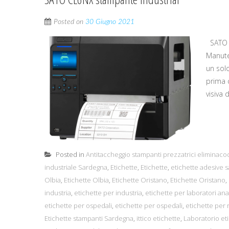
Posted on
30 Giugno 2021
SATO C
Manute
un sol
prima c
visiva 
Posted in
Antitaccheggio stampanti prezzatrici eliminaco
industriale Sardegna
,
Etichette
,
Etichette
,
etichette adesive 
Olbia
,
Etichette Olbia
,
Etichette Oristano
,
Etichette Oristano
,
industria
,
etichette per industria
,
etichette per laboratori anal
etichette per ospedali
,
etichette per ospedali
,
etichette per r
Etichette stampanti Sardegna
,
ittico etichette
,
Laboratorio et