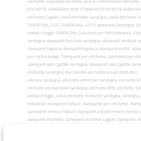
etichette
,
ospedale etichette
,
pesce confezionato etichette
ETICHETTE SARDEGNA
,
RFID STAMPANTI ETICHETTE SARDEG
etichette Cagliari
,
rotoli etichette Sardegna
,
rotoli etichette S
SARDEGNA
,
SATO SARDEGNA
,
SATO stampanti Sardegna
,
SA
Antitaccheggio SARDEGNA
,
Soluzioni per l'etichettatura
,
Solu
sardegna
,
stampanti barcode sardegna
,
stampanti desktop s
stampanti logistica
,
stampanti logistica
,
stampanti mobili
,
stam
per card e badge
,
Stampanti per etichette
,
Stampanti per eti
stampanti sato Cg408e sardegna
,
stampanti sato Cg408e sard
etichette Sardegna
,
tracciabilita-etichettatura-prodotti-ittici
adesive sardegna
,
etichette alimentari sardegna
,
etichette Edi
etichette prestampate sardegna
,
etichette RFID
,
etichette S
antitaccheggio
,
rotoli etichette termiche sardegna
,
sardegna
industriali
,
stampante fatture
,
stampante per etichette
,
stamp
stampante termica fatture
,
stampanti a trasferimento termico
stampanti etichette
,
stampanti etichette cagliari
,
Stampanti et
stampanti etichette oristano
,
Stampanti etichette per vivai fio
jet
,
stampanti per etichette
,
stampanti per etichette sardegn