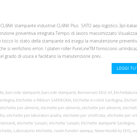
L6NX stampante industrial CL6NX Plus SATO aep-logistics-3pl-italia
nzione preventiva integrata Tempo di lavoro massimizzato Visualizz
o tocco lo stato della stampante ed esegui la manutenzione preventi
he si verifichino errori. I platen roller PureLineTM forniscono un’indic
del grado di usura e facilitano la manutenzione prev...
LEGGI T
de
,
barcode stampanti
,
barcode stampanti
,
Benvenuto EDG srl
,
Etichettatura
sardegna
,
Etichette e Ribbon SARDEGNA
,
Etichette in rotoli Sardegna
,
Etichet
etichette per alimenti
,
etichette per alimenti
,
etichette per alimenti
,
etichet
isi
,
etichette per laboratori analisi
,
etichette per ortofrutta
,
etichette per ort
istoranti
,
etichette Sassari
,
etichette Sassari
,
Etichette stampanti Sardegna
,
ichette
,
Laboratorio etichette
,
nastri funebri stampa
,
News-Novità by EDG
,
os