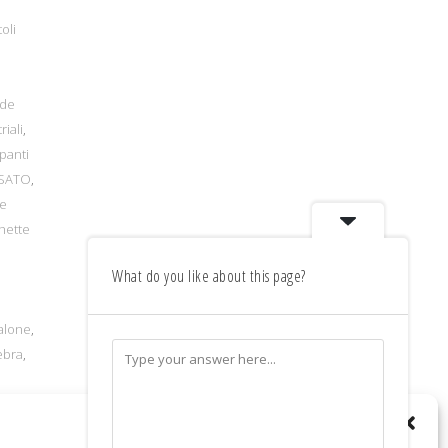
toli
ode
riali
,
panti
 SATO
,
e
hette
What do you like about this page?
alone
,
ebra
,
nti ink
mpanti