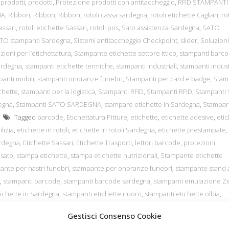
,
prodotti
,
prodotti
,
Protezione prodotti con antitaccheggio
,
RFID STAMPANTI
NA
,
Ribbon
,
Ribbon
,
Ribbon
,
rotoli cassa sardegna
,
rotoli etichette Cagliari
,
ro
assari
,
rotoli etichette Sassari
,
rotoli pos
,
Sato assistenza Sardegna
,
SATO
TO stampanti Sardegna
,
Sistemi antitaccheggio Checkpoint
,
slider
,
Soluzioni
zioni per l’etichettatura
,
Stampante etichette settore ittico
,
stampanti barc
ardegna
,
stampanti etichette termiche
,
stampanti industriali
,
stampanti indust
panti mobili
,
stampanti onoranze funebri
,
Stampanti per card e badge
,
Stam
chette
,
stampanti per la logistica
,
Stampanti RFID
,
Stampanti RFID
,
Stampanti
egna
,
Stampanti SATO SARDEGNA
,
stampare etichette in Sardegna
,
Stampar
Tagged
barcode
,
Etichettatura Pitture
,
etichette
,
etichette adesive
,
etic
lizia
,
etichette in rotoli
,
etichette in rotoli Sardegna
,
etichette prestampate
,
ardegna
,
Etichette Sassari
,
Etichette Trasporti
,
lettori barcode
,
protezioni
,
sato
,
stampa etichette
,
stampa etichette nutrizionali
,
Stampante etichette
ante per nastri funebri
,
stampante per onoranze funebri
,
stampante stand 
,
stampanti barcode
,
stampanti barcode sardegna
,
stampanti emulazione Z
ichette in Sardegna
,
stampanti etichette nuoro
,
stampanti etichette olbia
,
ri e piante
,
stampanti etichette sardegna
,
stampanti etichette sassari
,
stampa
Gestisci Consenso Cookie
a
,
stampanti per etichette stand alone
,
stampanti per onoranze funebri
,
sta