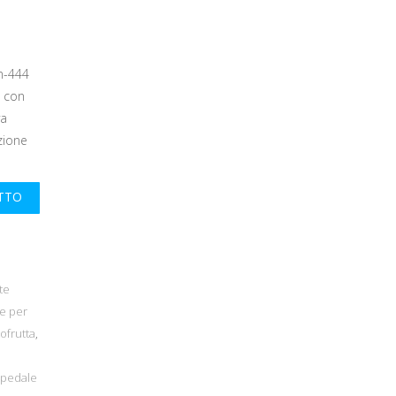
n-444
a con
va
azione
UTTO
te
te per
ofrutta
,
pedale