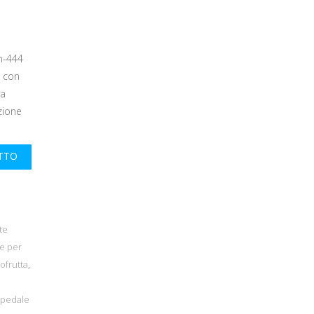
n-444
a con
va
azione
UTTO
te
te per
ofrutta
,
pedale