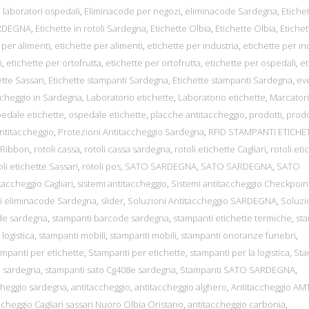
 laboratori ospedali
,
Eliminacode per negozi
,
eliminacode Sardegna
,
Etiche
ARDEGNA
,
Etichette in rotoli Sardegna
,
Etichette Olbia
,
Etichette Olbia
,
Etichet
 per alimenti
,
etichette per alimenti
,
etichette per industria
,
etichette per in
i
,
etichette per ortofrutta
,
etichette per ortofrutta
,
etichette per ospedali
,
et
tte Sassari
,
Etichette stampanti Sardegna
,
Etichette stampanti Sardegna
,
ev
ccheggio in Sardegna
,
Laboratorio etichette
,
Laboratorio etichette
,
Marcatori 
edale etichette
,
ospedale etichette
,
placche antitaccheggio
,
prodotti
,
prodo
ntitaccheggio
,
Protezioni Antitaccheggio Sardegna
,
RFID STAMPANTI ETICHE
Ribbon
,
rotoli cassa
,
rotoli cassa sardegna
,
rotoli etichette Cagliari
,
rotoli eti
oli etichette Sassari
,
rotoli pos
,
SATO SARDEGNA
,
SATO SARDEGNA
,
SATO
taccheggio Cagliari
,
sistemi antitaccheggio
,
Sistemi antitaccheggio Checkpoin
mi eliminacode Sardegna
,
slider
,
Soluzioni Antitaccheggio SARDEGNA
,
Soluzi
de sardegna
,
stampanti barcode sardegna
,
stampanti etichette termiche
,
st
logistica
,
stampanti mobili
,
stampanti mobili
,
stampanti onoranze funebri
,
mpanti per etichette
,
Stampanti per etichette
,
stampanti per la logistica
,
Sta
e sardegna
,
stampanti sato Cg408e sardegna
,
Stampanti SATO SARDEGNA
,
cheggio sardegna
,
antitaccheggio
,
antitaccheggio alghero
,
Antitaccheggio AM
ccheggio Cagliari sassari Nuoro Olbia Oristano
,
antitaccheggio carbonia
,