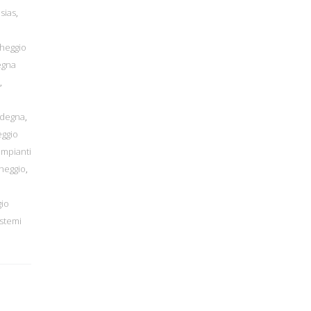
esias
,
cheggio
egna
,
rdegna
,
eggio
impianti
cheggio
,
gio
istemi