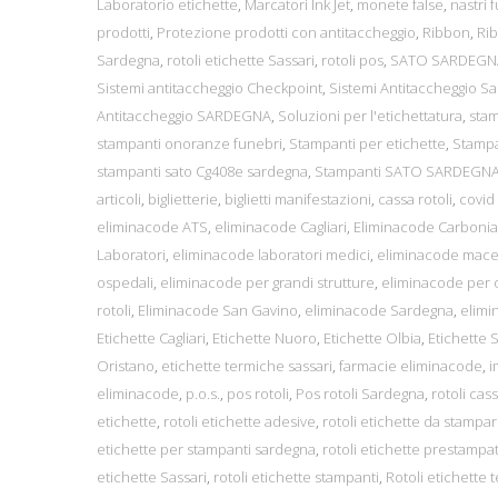
Laboratorio etichette
,
Marcatori Ink Jet
,
monete false
,
nastri 
prodotti
,
Protezione prodotti con antitaccheggio
,
Ribbon
,
Ri
Sardegna
,
rotoli etichette Sassari
,
rotoli pos
,
SATO SARDEGN
Sistemi antitaccheggio Checkpoint
,
Sistemi Antitaccheggio S
Antitaccheggio SARDEGNA
,
Soluzioni per l'etichettatura
,
sta
stampanti onoranze funebri
,
Stampanti per etichette
,
Stampa
stampanti sato Cg408e sardegna
,
Stampanti SATO SARDEGN
articoli
,
biglietterie
,
biglietti manifestazioni
,
cassa rotoli
,
covid
eliminacode ATS
,
eliminacode Cagliari
,
Eliminacode Carbonia
Laboratori
,
eliminacode laboratori medici
,
eliminacode macel
ospedali
,
eliminacode per grandi strutture
,
eliminacode per 
rotoli
,
Eliminacode San Gavino
,
eliminacode Sardegna
,
elimi
Etichette Cagliari
,
Etichette Nuoro
,
Etichette Olbia
,
Etichette 
Oristano
,
etichette termiche sassari
,
farmacie eliminacode
,
i
eliminacode
,
p.o.s.
,
pos rotoli
,
Pos rotoli Sardegna
,
rotoli cas
etichette
,
rotoli etichette adesive
,
rotoli etichette da stampa
etichette per stampanti sardegna
,
rotoli etichette prestampa
etichette Sassari
,
rotoli etichette stampanti
,
Rotoli etichette 