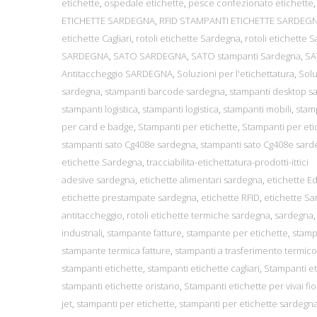
etichette
,
ospedale etichette
,
pesce confezionato etichette
ETICHETTE SARDEGNA
,
RFID STAMPANTI ETICHETTE SARDEG
etichette Cagliari
,
rotoli etichette Sardegna
,
rotoli etichette S
SARDEGNA
,
SATO SARDEGNA
,
SATO stampanti Sardegna
,
SA
Antitaccheggio SARDEGNA
,
Soluzioni per l'etichettatura
,
Solu
sardegna
,
stampanti barcode sardegna
,
stampanti desktop s
stampanti logistica
,
stampanti logistica
,
stampanti mobili
,
stam
per card e badge
,
Stampanti per etichette
,
Stampanti per eti
stampanti sato Cg408e sardegna
,
stampanti sato Cg408e sard
etichette Sardegna
,
tracciabilita-etichettatura-prodotti-ittici
adesive sardegna
,
etichette alimentari sardegna
,
etichette Edi
etichette prestampate sardegna
,
etichette RFID
,
etichette S
antitaccheggio
,
rotoli etichette termiche sardegna
,
sardegna
industriali
,
stampante fatture
,
stampante per etichette
,
stamp
stampante termica fatture
,
stampanti a trasferimento termico
stampanti etichette
,
stampanti etichette cagliari
,
Stampanti et
stampanti etichette oristano
,
Stampanti etichette per vivai fio
jet
,
stampanti per etichette
,
stampanti per etichette sardegn