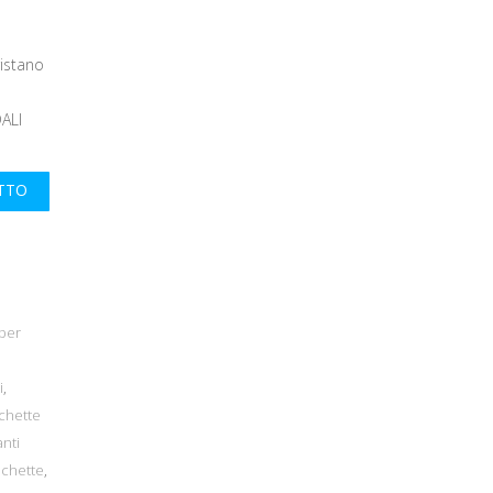
istano
ALI
UTTO
per
i
,
ichette
nti
ichette
,