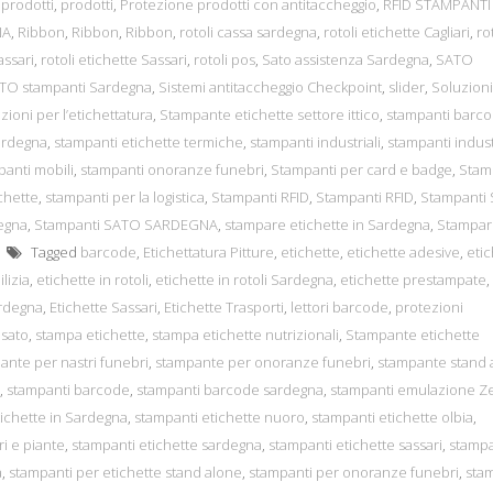
,
prodotti
,
prodotti
,
Protezione prodotti con antitaccheggio
,
RFID STAMPANTI
NA
,
Ribbon
,
Ribbon
,
Ribbon
,
rotoli cassa sardegna
,
rotoli etichette Cagliari
,
ro
assari
,
rotoli etichette Sassari
,
rotoli pos
,
Sato assistenza Sardegna
,
SATO
TO stampanti Sardegna
,
Sistemi antitaccheggio Checkpoint
,
slider
,
Soluzioni
zioni per l’etichettatura
,
Stampante etichette settore ittico
,
stampanti barc
ardegna
,
stampanti etichette termiche
,
stampanti industriali
,
stampanti indust
panti mobili
,
stampanti onoranze funebri
,
Stampanti per card e badge
,
Stam
chette
,
stampanti per la logistica
,
Stampanti RFID
,
Stampanti RFID
,
Stampanti
egna
,
Stampanti SATO SARDEGNA
,
stampare etichette in Sardegna
,
Stampar
Tagged
barcode
,
Etichettatura Pitture
,
etichette
,
etichette adesive
,
etic
lizia
,
etichette in rotoli
,
etichette in rotoli Sardegna
,
etichette prestampate
,
ardegna
,
Etichette Sassari
,
Etichette Trasporti
,
lettori barcode
,
protezioni
,
sato
,
stampa etichette
,
stampa etichette nutrizionali
,
Stampante etichette
ante per nastri funebri
,
stampante per onoranze funebri
,
stampante stand 
,
stampanti barcode
,
stampanti barcode sardegna
,
stampanti emulazione Z
ichette in Sardegna
,
stampanti etichette nuoro
,
stampanti etichette olbia
,
ri e piante
,
stampanti etichette sardegna
,
stampanti etichette sassari
,
stampa
a
,
stampanti per etichette stand alone
,
stampanti per onoranze funebri
,
sta