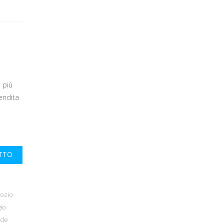
 più
endita
UTTO
gozio
io
ode