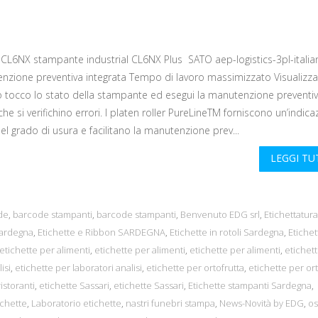
L6NX stampante industrial CL6NX Plus SATO aep-logistics-3pl-italia
nzione preventiva integrata Tempo di lavoro massimizzato Visualizz
o tocco lo stato della stampante ed esegui la manutenzione preventi
he si verifichino errori. I platen roller PureLineTM forniscono un’indic
del grado di usura e facilitano la manutenzione prev...
LEGGI T
de
,
barcode stampanti
,
barcode stampanti
,
Benvenuto EDG srl
,
Etichettatura
sardegna
,
Etichette e Ribbon SARDEGNA
,
Etichette in rotoli Sardegna
,
Etichet
etichette per alimenti
,
etichette per alimenti
,
etichette per alimenti
,
etichet
isi
,
etichette per laboratori analisi
,
etichette per ortofrutta
,
etichette per ort
istoranti
,
etichette Sassari
,
etichette Sassari
,
Etichette stampanti Sardegna
,
ichette
,
Laboratorio etichette
,
nastri funebri stampa
,
News-Novità by EDG
,
os