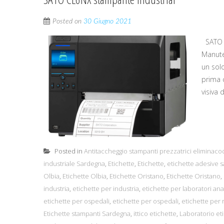
Posted on
30 Giugno 2021
SATO C
Manute
un sol
prima c
visiva 
Posted in
Antitaccheggio stampanti prezzatrici eliminaco
industriale Sardegna
,
Etichette
,
Etichette
,
etichette adesive 
Olbia
,
Etichette Olbia
,
Etichette Oristano
,
Etichette Oristano
,
industria
,
etichette per industria
,
etichette per laboratori anal
etichette per ospedali
,
etichette per ospedali
,
etichette per r
Etichette stampanti Sardegna
,
ittico etichette
,
Laboratorio et