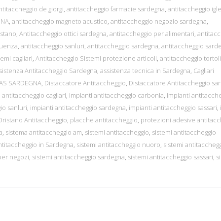
ntitaccheggio de giorgi
,
antitaccheggio farmacie sardegna
,
antitaccheggio igl
GNA
,
antitaccheggio magneto acustico
,
antitaccheggio negozio sardegna
,
istano
,
Antitaccheggio ottici sardegna
,
antitaccheggio per alimentari
,
antitac
quenza
,
antitaccheggio sanluri
,
antitaccheggio sardegna
,
antitaccheggio sard
emi cagliari
,
Antitaccheggio Sistemi protezione articoli
,
antitaccheggio tortolì
sistenza Antitaccheggio Sardegna
,
assistenza tecnica in Sardegna
,
Cagliari
EAS SARDEGNA
,
Distaccatore Antitaccheggio
,
Distaccatore Antitaccheggio sa
 antitaccheggio cagliari
,
impianti antitaccheggio carbonia
,
impianti antitacch
io sanluri
,
impianti antitaccheggio sardegna
,
impianti antitaccheggio sassari
,
Oristano Antitaccheggio
,
placche antitaccheggio
,
protezioni adesive antitac
a
,
sistema antitaccheggio am
,
sistemi antitaccheggio
,
sistemi antitaccheggio
ntitaccheggio in Sardegna
,
sistemi antitaccheggio nuoro
,
sistemi antitaccheg
per negozi
,
sistemi antitaccheggio sardegna
,
sistemi antitaccheggio sassari
,
s