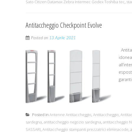
Sato Citizen Datamax Zebra Intermec Godex Toshiba tec
,
sta
Antitaccheggio Checkpoint Evolve
Posted on
13 Aprile 2021
Antita
idonea 
all'int
esposti
garanti
Posted in
Antenne Antitaccheggio
,
Antitaccheggio
,
Antita
sardegna
,
antitaccheggio negozio sardegna
,
antitaccheggio
SASSARI
,
Antitaccheggio stampanti prezzatrici eliminacode
,