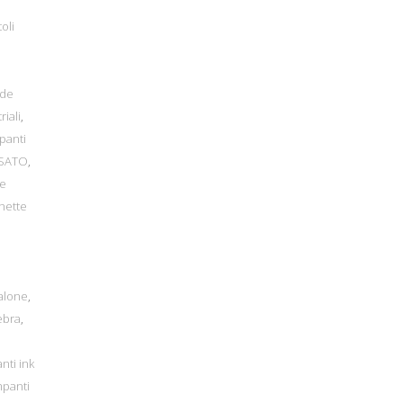
toli
ode
riali
,
panti
 SATO
,
e
hette
alone
,
ebra
,
nti ink
mpanti