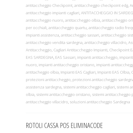
antitaccheggio Checkpoint
,
antitaccheggio checkpoint edg
,
A
antitaccheggio impianti cagliari
,
ANTITACCHEGGIO IN SARDE
antitaccheggio nuoro
,
antitaccheggio olbia
,
antitaccheggio or
per occhiali
,
antitaccheggio quartu
,
antitaccheggio radio fre
impianti assistenza
,
antitaccheggio sassari
,
antitaccheggio sist
antitaccheggio vendita sardegna
,
antitaccheggio villacidro
,
As
Antitaccheggio
,
Cagliari Antitaccheggio Impianti
,
Checkpoint 
EAS SARDEGNA
,
EAS Sassari
,
impianti antitaccheggio
,
impianti
nuoro
,
impianti antitaccheggio oristano
,
impianti antitacchegg
antitacheggio olbia
,
Impianti EAS Cagliari
,
Impianti EAS Olbia
,
protezioni antitaccheggio
,
protezioni antitaccheggio sardegn
assistenza sardegna
,
sistemi antitaccheggio cagliari
,
sistemi a
olbia
,
sistemi antitaccheggio oristano
,
sistemi antitaccheggio 
antitaccheggio villacidro
,
soluzioni antitaccheggio Sardegna
ROTOLI CASSA POS ELIMINACODE