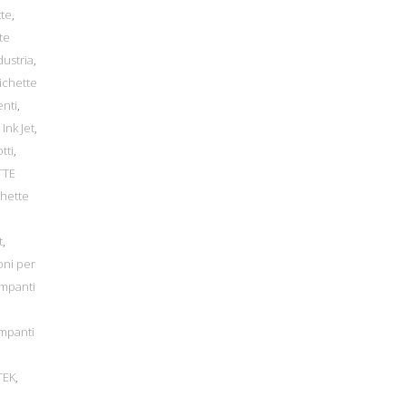
tte
,
te
dustria
,
ichette
enti
,
Ink Jet
,
tti
,
TTE
chette
t
,
oni per
ampanti
mpanti
TEK
,