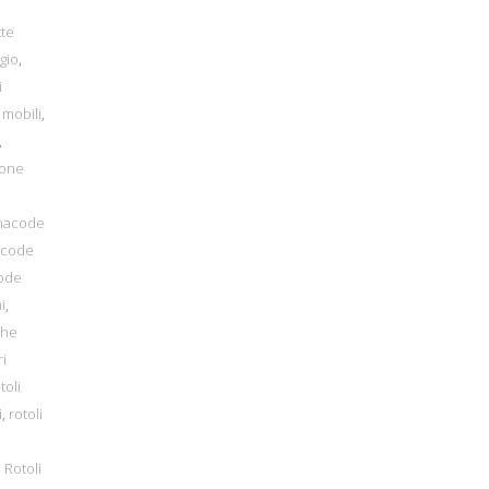
,
tte
gio
,
i
 mobili
,
,
ione
inacode
acode
code
i
,
che
ri
toli
i
,
rotoli
,
Rotoli