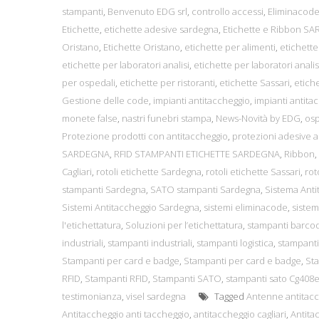
stampanti
,
Benvenuto EDG srl
,
controllo accessi
,
Eliminacode
Etichette
,
etichette adesive sardegna
,
Etichette e Ribbon S
Oristano
,
Etichette Oristano
,
etichette per alimenti
,
etichette
etichette per laboratori analisi
,
etichette per laboratori analis
per ospedali
,
etichette per ristoranti
,
etichette Sassari
,
etiche
Gestione delle code
,
impianti antitaccheggio
,
impianti antita
monete false
,
nastri funebri stampa
,
News-Novità by EDG
,
osp
Protezione prodotti con antitaccheggio
,
protezioni adesive a
SARDEGNA
,
RFID STAMPANTI ETICHETTE SARDEGNA
,
Ribbon
,
Cagliari
,
rotoli etichette Sardegna
,
rotoli etichette Sassari
,
rot
stampanti Sardegna
,
SATO stampanti Sardegna
,
Sistema Anti
Sistemi Antitaccheggio Sardegna
,
sistemi eliminacode
,
siste
l'etichettatura
,
Soluzioni per l’etichettatura
,
stampanti barco
industriali
,
stampanti industriali
,
stampanti logistica
,
stampanti 
Stampanti per card e badge
,
Stampanti per card e badge
,
Sta
RFID
,
Stampanti RFID
,
Stampanti SATO
,
stampanti sato Cg408
testimonianza
,
visel sardegna
Tagged
Antenne antitac
Antitaccheggio anti taccheggio
,
antitaccheggio cagliari
,
Antita