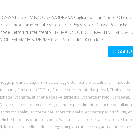
 CASSA POS ELIMINACODE SARDEGNA Cagliari Sassari Nuoro Olbia Or
tra azienda commercializza rotoli per Registratore Cassa Pos Ticket
acode Settori di riferimento CINEMA DISCOTECHE PARCHIMETRI OSPED
TORI FARMACIE SUPERMERCATI Rotolo di 2.000 tickets...
LEGGI T
heggio provincia Cagliari
,
Antitaccheggio stampanti prezzatrici eliminacode
,
tampanti
,
Benvenuto EDG srl
,
Eliminacode laboratori ospedali
,
Eliminacode 
tichette
,
Etichette
,
etichette adesive sardegna
,
Etichette in rotoli Sardegna
,
 Oristano
,
etichette per alimenti
,
etichette per alimenti
,
etichette per aliment
laboratori analisi
,
etichette per laboratori analisi
,
etichette per ortofrutta
,
et
,
etichette per ristoranti
,
etichette Sassari
,
etichette Sassari
,
Etichette stampa
dale
,
Gestione delle code Sardegna
,
impianti antitaccheggio
,
Laboratorio et