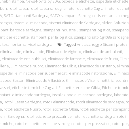
funebri stampa
,
News-Novità by EDG
,
ospedale etichette
,
ospedale etichette
bbon
,
rotoli cassa
,
rotoli cassa sardegna
,
rotoli etichette Cagliari
,
rotoli etiche
A
,
SATO stampanti Sardegna
,
SATO stampanti Sardegna
,
sistemi antitaccheg
ardegna
,
sistemi eliminacode
,
sistemi eliminacode Sardegna
,
slider
,
Soluzion
mpanti barcode sardegna
,
stampanti industriali
,
stampanti logistica
,
stampanti
nti per etichette
,
stampanti per la logistica
,
stampanti sato Cg408e sardegna
A
,
testimonianza
,
visel sardegna
Tagged
Antitaccheggio Sistemi protez
 eliminacode
,
eliminacode
,
Eliminacode Alghero
,
eliminacode ambulanti
,
,
eliminacode enti pubbilici
,
eliminacode farmacie
,
eliminacode frutta
,
Elim
lerie
,
Eliminacode Nuoro
,
Eliminacode Olbia
,
Eliminacode Oristano
,
elimin
ospedali
,
eliminacode per supermercati
,
eliminacode ristorazione
,
Elimina
nacode Sassari
,
Eliminacode Villacidro
,
Eliminacode Visel
,
emettitrici scontrin
Sassari
,
etichette termiche Cagliari
,
Etichette termiche Olbia
,
Etichette termi
mpianti eliminacode sardegna
,
installazione eliminacode sardegna
,
laborato
sa
,
Rotoli Cassa Sardegna
,
rotoli eliminacode
,
rotoli eliminacode sardegna
,
ro
re
,
rotoli etichette Nuoro
,
rotoli etichette Olbia
,
rotoli etichette per stampant
te in Sardegna
,
rotoli etichette prezzatrice
,
rotoli etichette sardegna
,
rotoli
termiche
,
rotoli etichette termiche sardegna
,
rotoli per prezzatice
,
rotoli pos