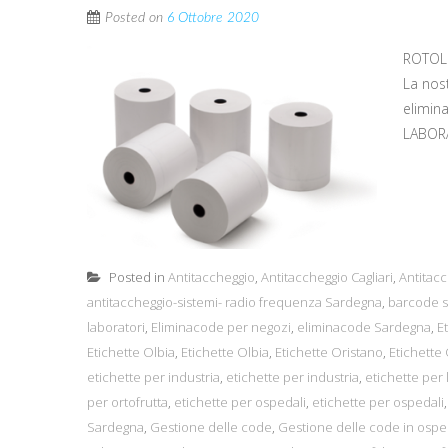
Posted on
6 Ottobre 2020
ROTOLI
La nos
elimin
LABORA
Posted in
Antitaccheggio
,
Antitaccheggio Cagliari
,
Antitacc
antitaccheggio-sistemi- radio frequenza Sardegna
,
barcode s
laboratori
,
Eliminacode per negozi
,
eliminacode Sardegna
,
E
Etichette Olbia
,
Etichette Olbia
,
Etichette Oristano
,
Etichette
etichette per industria
,
etichette per industria
,
etichette per 
per ortofrutta
,
etichette per ospedali
,
etichette per ospedali
Sardegna
,
Gestione delle code
,
Gestione delle code in ospe