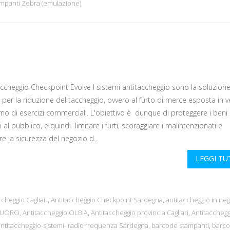
mpanti Zebra (emulazione)
ccheggio Checkpoint Evolve I sistemi antitaccheggio sono la soluzione
per la riduzione del taccheggio, ovvero al furto di merce esposta in v
erno di esercizi commerciali. L'obiettivo è dunque di proteggere i beni
 al pubblico, e quindi limitare i furti, scoraggiare i malintenzionati e
re la sicurezza del negozio d...
LEGGI T
ccheggio Cagliari
,
Antitaccheggio Checkpoint Sardegna
,
antitaccheggio in ne
 NUORO
,
Antitaccheggio OLBIA
,
Antitaccheggio provincia Cagliari
,
Antitacchegg
antitaccheggio-sistemi- radio frequenza Sardegna
,
barcode stampanti
,
barc