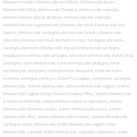
laboratori medici
,
eliminacode macellerie
,
Eliminacode Nuoro
,
Eliminacode Olbia
,
Eliminacode Oristano
,
eliminacode ospedali
,
eliminacode per grandi strutture
,
eliminacode per ospedali
,
eliminacode per supermercati
,
Eliminacode rotoli
,
Eliminacode San
Gavino
,
eliminacode Sardegna
,
eliminacode Sassari
,
Eliminacode
Villacidro
,
Eliminacode Visel
,
etichette in rotoli Sardegna
,
etichette
Sardegna
,
farmacie eliminacode
,
impianti eliminacode sardegna
,
installazione eliminacode sardegna
,
laboratori eliminacode
,
Rotoli Cassa
Sardegna
,
rotoli eliminacode
,
rotoli eliminacode sardegna
,
rotoli
etichette per stampanti
,
rotoli etichette stampanti
,
rotoli etichette
termiche sardegna
,
rotoli pos
,
Rotoli Pos Cagliari
,
rotoli ticket
,
sardegna
eliminacode
,
sistemi eliminacode
,
sistemi eliminacode cagliari
,
Sistemi
Eliminacode Cagliari Sassari Nuoro Oristano Olbia
,
Sistemi Eliminacode
e Gestione delle File
,
Sistemi Eliminacode Enti ospedalieri
,
sistemi
eliminacode laboratori analisi
,
sistemi eliminacode nuoro
,
sistemi
eliminacode olbia
,
sistemi eliminacode oristano
,
sistemi eliminacode
Sardegna
,
ticket eliminacode
,
ticket eliminacode cagliari
,
ticket
eliminacode ospedali
,
ticket eliminacode ospedali e laboratori
,
ticket