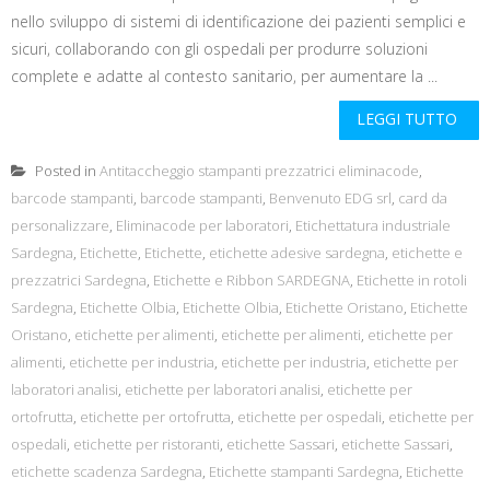
nello sviluppo di sistemi di identificazione dei pazienti semplici e
sicuri, collaborando con gli ospedali per produrre soluzioni
complete e adatte al contesto sanitario, per aumentare la ...
LEGGI TUTTO
Posted in
Antitaccheggio stampanti prezzatrici eliminacode
,
barcode stampanti
,
barcode stampanti
,
Benvenuto EDG srl
,
card da
personalizzare
,
Eliminacode per laboratori
,
Etichettatura industriale
Sardegna
,
Etichette
,
Etichette
,
etichette adesive sardegna
,
etichette e
prezzatrici Sardegna
,
Etichette e Ribbon SARDEGNA
,
Etichette in rotoli
Sardegna
,
Etichette Olbia
,
Etichette Olbia
,
Etichette Oristano
,
Etichette
Oristano
,
etichette per alimenti
,
etichette per alimenti
,
etichette per
alimenti
,
etichette per industria
,
etichette per industria
,
etichette per
laboratori analisi
,
etichette per laboratori analisi
,
etichette per
ortofrutta
,
etichette per ortofrutta
,
etichette per ospedali
,
etichette per
ospedali
,
etichette per ristoranti
,
etichette Sassari
,
etichette Sassari
,
etichette scadenza Sardegna
,
Etichette stampanti Sardegna
,
Etichette