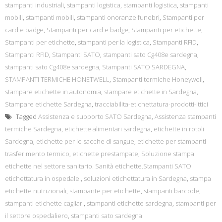
stampanti industriali
,
stampanti logistica
,
stampanti logistica
,
stampanti
mobili
,
stampanti mobili
,
stampanti onoranze funebri
,
Stampanti per
card e badge
,
Stampanti per card e badge
,
Stampanti per etichette
,
Stampanti per etichette
,
stampanti per la logistica
,
Stampanti RFID
,
Stampanti RFID
,
Stampanti SATO
,
stampanti sato Cg408e sardegna
,
stampanti sato Cg408e sardegna
,
Stampanti SATO SARDEGNA
,
STAMPANTI TERMICHE HONETWELL
,
Stampanti termiche Honeywell
,
stampare etichette in autonomia
,
stampare etichette in Sardegna
,
Stampare etichette Sardegna
,
tracciabilita-etichettatura-prodotti-ittici
Tagged
Assistenza e supporto SATO Sardegna
,
Assistenza stampanti
termiche Sardegna
,
etichette alimentari sardegna
,
etichette in rotoli
Sardegna
,
etichette per le sacche di sangue
,
etichette per stampanti
trasferimento termico
,
etichette prestampate
,
Soluzione stampa
etichette nel settore sanitario. Sanità etichette.Stampanti SATO
etichettatura in ospedale.
,
soluzioni etichettatura in Sardegna
,
stampa
etichette nutrizionali
,
stampante per etichette
,
stampanti barcode
,
stampanti etichette cagliari
,
stampanti etichette sardegna
,
stampanti per
il settore ospedaliero
,
stampanti sato sardegna