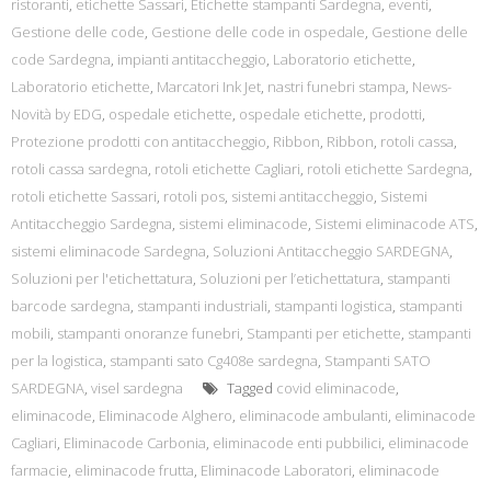
ristoranti
,
etichette Sassari
,
Etichette stampanti Sardegna
,
eventi
,
Gestione delle code
,
Gestione delle code in ospedale
,
Gestione delle
code Sardegna
,
impianti antitaccheggio
,
Laboratorio etichette
,
Laboratorio etichette
,
Marcatori Ink Jet
,
nastri funebri stampa
,
News-
Novità by EDG
,
ospedale etichette
,
ospedale etichette
,
prodotti
,
Protezione prodotti con antitaccheggio
,
Ribbon
,
Ribbon
,
rotoli cassa
,
rotoli cassa sardegna
,
rotoli etichette Cagliari
,
rotoli etichette Sardegna
,
rotoli etichette Sassari
,
rotoli pos
,
sistemi antitaccheggio
,
Sistemi
Antitaccheggio Sardegna
,
sistemi eliminacode
,
Sistemi eliminacode ATS
,
sistemi eliminacode Sardegna
,
Soluzioni Antitaccheggio SARDEGNA
,
Soluzioni per l'etichettatura
,
Soluzioni per l’etichettatura
,
stampanti
barcode sardegna
,
stampanti industriali
,
stampanti logistica
,
stampanti
mobili
,
stampanti onoranze funebri
,
Stampanti per etichette
,
stampanti
per la logistica
,
stampanti sato Cg408e sardegna
,
Stampanti SATO
SARDEGNA
,
visel sardegna
Tagged
covid eliminacode
,
eliminacode
,
Eliminacode Alghero
,
eliminacode ambulanti
,
eliminacode
Cagliari
,
Eliminacode Carbonia
,
eliminacode enti pubbilici
,
eliminacode
farmacie
,
eliminacode frutta
,
Eliminacode Laboratori
,
eliminacode