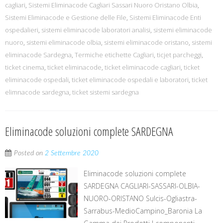
cagliari
,
Sistemi Eliminacode Cagliari Sassari Nuoro Oristano Olbia
,
Sistemi Eliminacode e Gestione delle File
,
Sistemi Eliminacode Enti
ospedalieri
,
sistemi eliminacode laboratori analisi
,
sistemi eliminacode
nuoro
,
sistemi eliminacode olbia
,
sistemi eliminacode oristano
,
sistemi
eliminacode Sardegna
,
Termiche etichette Cagliari
,
ticjet parcheggi
,
ticket cinema
,
ticket eliminacode
,
ticket eliminacode cagliari
,
ticket
eliminacode ospedali
,
ticket eliminacode ospedali e laboratori
,
ticket
elimnacode sardegna
,
ticket sistemi sardegna
Eliminacode soluzioni complete SARDEGNA
Posted on
2 Settembre 2020
Eliminacode soluzioni complete
SARDEGNA CAGLIARI-SASSARI-OLBIA-
NUORO-ORISTANO Sulcis-Ogliastra-
Sarrabus-MedioCampino_Baronia La