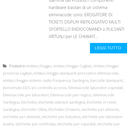
Gamma dei Prodotti I componenti
hardware basilari di un sistema
eliminacode sono: EROGATORE DI
TICKETS DISPLAY RIEPILOGATIVO MULTI
SPORTELLO RADIOCOMANDI o PULSANTI
VIRTUALI per LE CHIAMAT...
LEGGI TUTTO
Posted in
Antitaccheggio
,
Antitaccheggio Cagliari
,
Antitaccheggio
provincia Cagliari
,
Antitaccheggio stampanti prezzatrici eliminacode
,
antitaccheggio-sistemi- radio frequenza Sardegna
,
barcode stampanti
,
Benvenuto EDG srl
,
controllo accessi
,
Eliminacode laboratori ospedali
,
Eliminacode per laboratori
,
Eliminacode per negozi
,
eliminacode
Sardegna
,
Etichette
,
etichette adesive sardegna
,
Etichette in rotoli
Sardegna
,
Etichette Olbia
,
Etichette Oristano
,
etichette per alimenti
,
etichette per alimenti
,
etichette per industria
,
etichette per laboratori
analisi
,
etichette per ortofrutta
,
etichette per ospedali
,
etichette per