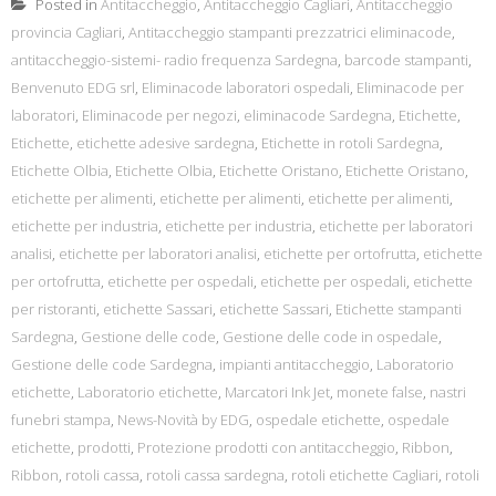
Posted in
Antitaccheggio
,
Antitaccheggio Cagliari
,
Antitaccheggio
provincia Cagliari
,
Antitaccheggio stampanti prezzatrici eliminacode
,
antitaccheggio-sistemi- radio frequenza Sardegna
,
barcode stampanti
,
Benvenuto EDG srl
,
Eliminacode laboratori ospedali
,
Eliminacode per
laboratori
,
Eliminacode per negozi
,
eliminacode Sardegna
,
Etichette
,
Etichette
,
etichette adesive sardegna
,
Etichette in rotoli Sardegna
,
Etichette Olbia
,
Etichette Olbia
,
Etichette Oristano
,
Etichette Oristano
,
etichette per alimenti
,
etichette per alimenti
,
etichette per alimenti
,
etichette per industria
,
etichette per industria
,
etichette per laboratori
analisi
,
etichette per laboratori analisi
,
etichette per ortofrutta
,
etichette
per ortofrutta
,
etichette per ospedali
,
etichette per ospedali
,
etichette
per ristoranti
,
etichette Sassari
,
etichette Sassari
,
Etichette stampanti
Sardegna
,
Gestione delle code
,
Gestione delle code in ospedale
,
Gestione delle code Sardegna
,
impianti antitaccheggio
,
Laboratorio
etichette
,
Laboratorio etichette
,
Marcatori Ink Jet
,
monete false
,
nastri
funebri stampa
,
News-Novità by EDG
,
ospedale etichette
,
ospedale
etichette
,
prodotti
,
Protezione prodotti con antitaccheggio
,
Ribbon
,
Ribbon
,
rotoli cassa
,
rotoli cassa sardegna
,
rotoli etichette Cagliari
,
rotoli