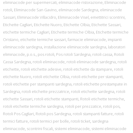
eliminacode per supermercati
,
eliminacode ristorazione
,
Eliminacode
rotoli
,
Eliminacode San Gavino
,
eliminacode Sardegna
,
eliminacode
Sassari
,
Eliminacode Villacidro
,
Eliminacode Visel
,
emettitrici scontrini
,
Etichette Cagliari
,
Etichette Nuoro
,
Etichette Olbia
,
Etichette Sassari
,
etichette termiche Cagliari
,
Etichette termiche Olbia
,
Etichette termiche
Oristano
,
etichette termiche sassari
,
farmacie eliminacode
,
impianti
eliminacode sardegna
,
installazione eliminacode sardegna
,
laboratori
eliminacode
,
p.o.s.
,
pos rotoli
,
Pos rotoli Sardegna
,
rotoli cassa
,
Rotoli
Cassa Sardegna
,
rotoli eliminacode
,
rotoli eliminacode sardegna
,
rotoli
etichette
,
rotoli etichette adesive
,
rotoli etichette da stampare
,
rotoli
etichette Nuoro
,
rotoli etichette Olbia
,
rotoli etichette per stampanti
,
rotoli etichette per stampanti sardegna
,
rotoli etichette prestampate in
Sardegna
,
rotoli etichette prezzatrice
,
rotoli etichette sardegna
,
rotoli
etichette Sassari
,
rotoli etichette stampanti
,
Rotoli etichette termiche
,
rotoli etichette termiche sardegna
,
rotoli per prezzatice
,
rotoli pos
,
Rotoli Pos Cagliari
,
Rotoli pos Sardegna
,
rotoli stampanti fatture
,
rotoli
termici fatture
,
rotoli termici per bolle
,
rotoli ticket
,
sardegna
eliminacode
,
scontrini fiscali
,
sistemi eliminacode
,
sistemi eliminacode