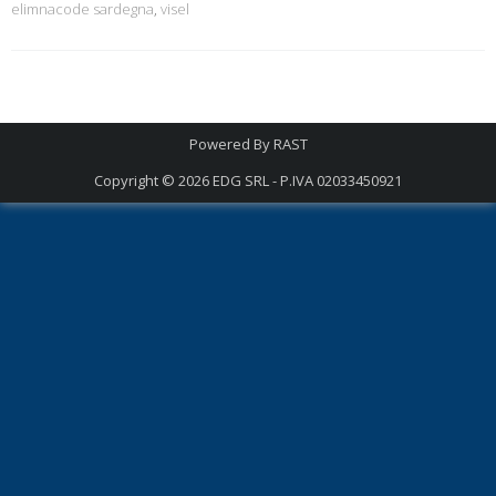
elimnacode sardegna
,
visel
Powered By
RAST
Copyright © 2026
EDG SRL - P.IVA 02033450921