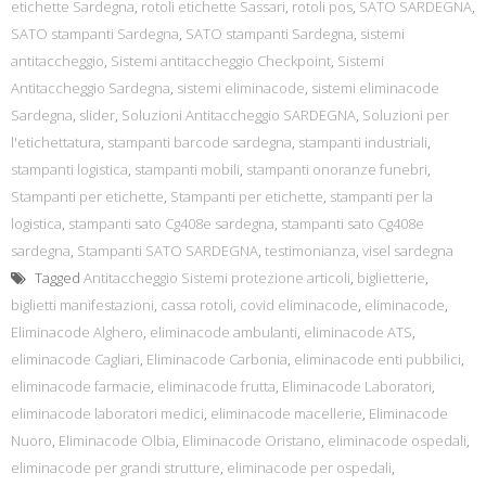
etichette Sardegna
,
rotoli etichette Sassari
,
rotoli pos
,
SATO SARDEGNA
,
SATO stampanti Sardegna
,
SATO stampanti Sardegna
,
sistemi
antitaccheggio
,
Sistemi antitaccheggio Checkpoint
,
Sistemi
Antitaccheggio Sardegna
,
sistemi eliminacode
,
sistemi eliminacode
Sardegna
,
slider
,
Soluzioni Antitaccheggio SARDEGNA
,
Soluzioni per
l'etichettatura
,
stampanti barcode sardegna
,
stampanti industriali
,
stampanti logistica
,
stampanti mobili
,
stampanti onoranze funebri
,
Stampanti per etichette
,
Stampanti per etichette
,
stampanti per la
logistica
,
stampanti sato Cg408e sardegna
,
stampanti sato Cg408e
sardegna
,
Stampanti SATO SARDEGNA
,
testimonianza
,
visel sardegna
Tagged
Antitaccheggio Sistemi protezione articoli
,
biglietterie
,
biglietti manifestazioni
,
cassa rotoli
,
covid eliminacode
,
eliminacode
,
Eliminacode Alghero
,
eliminacode ambulanti
,
eliminacode ATS
,
eliminacode Cagliari
,
Eliminacode Carbonia
,
eliminacode enti pubbilici
,
eliminacode farmacie
,
eliminacode frutta
,
Eliminacode Laboratori
,
eliminacode laboratori medici
,
eliminacode macellerie
,
Eliminacode
Nuoro
,
Eliminacode Olbia
,
Eliminacode Oristano
,
eliminacode ospedali
,
eliminacode per grandi strutture
,
eliminacode per ospedali
,