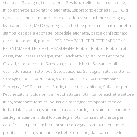
stampanti Sardegna
,
flusso clienti
,
Gestione delle code in ospedale
,
ittico etichette
,
Laboratorio etichette
,
Laboratorio etichette
,
LETTORI
QR CODE
,
LettoriBarcode
,
Lotto e scadenza su etichette Sardegna
,
Marcatori Ink Jet
,
METO Sardegna etichette e prezzatrici
,
nastri funebri
stampa
,
ospedale etichette
,
ospedale etichette
,
pesce confezionato
etichette
,
prodotti
,
prodotti
,
RFID STAMPANTI ETICHETTE SARDEGNA
,
RFID STAMPANTI ETICHETTE SARDEGNA
,
Ribbon
,
Ribbon
,
Ribbon
,
rotoli
cassa
,
rotoli cassa sardegna
,
rotoli etichette Cagliari
,
rotoli etichette
Cagliari
,
rotoli etichette Sardegna
,
rotoli etichette Sassari
,
rotoli
etichette Sassari
,
rotoli pos
,
Sato assistenza Sardegna
,
Sato assistenza
Sardegna
,
SATO SARDEGNA
,
SATO SARDEGNA
,
SATO stampanti
Sardegna
,
SATO stampanti Sardegna
,
settore sanitario
,
Soluzioni per
l'etichettatura
,
Soluzioni per l’etichettatura
,
Stampante etichette settore
ittico
,
stampante termica industriale sardegna
,
stampante termica
industriale sardegna
,
stampanti barcode sardegna
,
stampanti barcode
sardegna
,
stampanti desktop sardegna
,
Stampanti ed etichette per
caseifici
,
stampanti etichette pronta consegna
,
Stampanti etichette
pronta consegna
,
stampanti etichette termiche
,
stampanti industriali
,