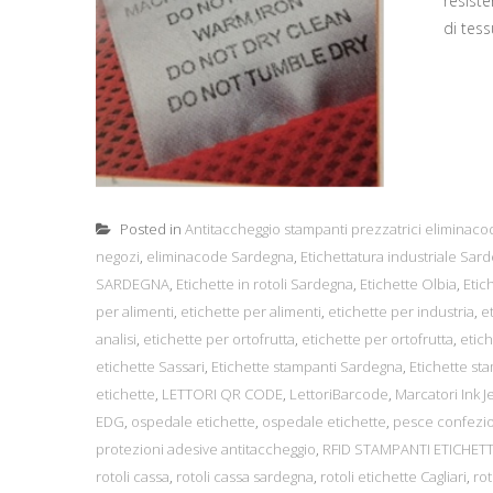
resiste
di tess
Posted in
Antitaccheggio stampanti prezzatrici eliminaco
negozi
,
eliminacode Sardegna
,
Etichettatura industriale Sar
SARDEGNA
,
Etichette in rotoli Sardegna
,
Etichette Olbia
,
Etic
per alimenti
,
etichette per alimenti
,
etichette per industria
,
e
analisi
,
etichette per ortofrutta
,
etichette per ortofrutta
,
etich
etichette Sassari
,
Etichette stampanti Sardegna
,
Etichette st
etichette
,
LETTORI QR CODE
,
LettoriBarcode
,
Marcatori Ink J
EDG
,
ospedale etichette
,
ospedale etichette
,
pesce confezio
protezioni adesive antitaccheggio
,
RFID STAMPANTI ETICHE
rotoli cassa
,
rotoli cassa sardegna
,
rotoli etichette Cagliari
,
rot