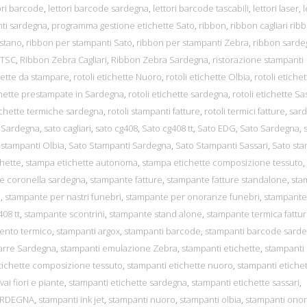
ori barcode
,
lettori barcode sardegna
,
lettori barcode tascabili
,
lettori laser
,
l
nti sardegna
,
programma gestione etichette Sato
,
ribbon
,
ribbon cagliari rib
istano
,
ribbon per stampanti Sato
,
ribbon per stampanti Zebra
,
ribbon sarde
 TSC
,
Ribbon Zebra Cagliari
,
Ribbon Zebra Sardegna
,
ristorazione stampanti
chette da stampare
,
rotoli etichette Nuoro
,
rotoli etichette Olbia
,
rotoli etiche
ichette prestampate in Sardegna
,
rotoli etichette sardegna
,
rotoli etichette Sa
tichette termiche sardegna
,
rotoli stampanti fatture
,
rotoli termici fatture
,
sar
 Sardegna
,
sato cagliari
,
sato cg408
,
Sato cg408 tt
,
Sato EDG
,
Sato Sardegna
,
 stampanti Olbia
,
Sato Stampanti Sardegna
,
Sato Stampanti Sassari
,
Sato sta
hette
,
stampa etichette autonoma
,
stampa etichette composizione tessuto
,
e coronella sardegna
,
stampante fatture
,
stampante fatture standalone
,
sta
i
,
stampante per nastri funebri
,
stampante per onoranze funebri
,
stampante
08 tt
,
stampante scontrini
,
stampante stand alone
,
stampante termica fattu
mento termico
,
stampanti argox
,
stampanti barcode
,
stampanti barcode sard
barre Sardegna
,
stampanti emulazione Zebra
,
stampanti etichette
,
stampanti
tichette composizione tessuto
,
stampanti etichette nuoro
,
stampanti etiche
ai fiori e piante
,
stampanti etichette sardegna
,
stampanti etichette sassari
,
ARDEGNA
,
stampanti ink jet
,
stampanti nuoro
,
stampanti olbia
,
stampanti ono