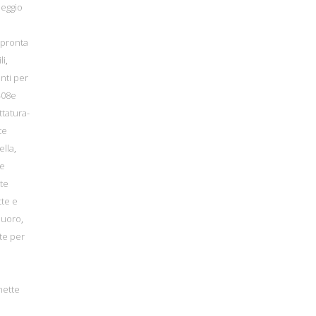
heggio
 pronta
li
,
nti per
408e
ttatura-
te
ella
,
te
te
tte e
Nuoro
,
te per
hette