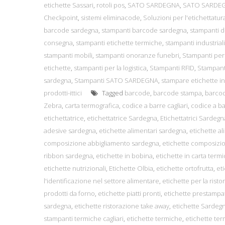
etichette Sassari
,
rotoli pos
,
SATO SARDEGNA
,
SATO SARDE
Checkpoint
,
sistemi eliminacode
,
Soluzioni per l'etichettatur
barcode sardegna
,
stampanti barcode sardegna
,
stampanti 
consegna
,
stampanti etichette termiche
,
stampanti industriali
stampanti mobili
,
stampanti onoranze funebri
,
Stampanti per
etichette
,
stampanti per la logistica
,
Stampanti RFID
,
Stampant
sardegna
,
Stampanti SATO SARDEGNA
,
stampare etichette i
prodotti-ittici
Tagged
barcode
,
barcode stampa
,
barcod
Zebra
,
carta termografica
,
codice a barre cagliari
,
codice a ba
etichettatrice
,
etichettatrice Sardegna
,
Etichettatrici Sardegn
adesive sardegna
,
etichette alimentari sardegna
,
etichette al
composizione abbigliamento sardegna
,
etichette composizi
ribbon sardegna
,
etichette in bobina
,
etichette in carta termi
etichette nutrizionali
,
Etichette Olbia
,
etichette ortofrutta
,
et
l'identificazione nel settore alimentare
,
etichette per la rist
prodotti da forno
,
etichette piatti pronti
,
etichette prestampa
sardegna
,
etichette ristorazione take away
,
etichette Sardeg
stampanti termiche cagliari
,
etichette termiche
,
etichette ter