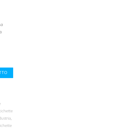
na
a
UTTO
e
tichette
dustria
,
ichette