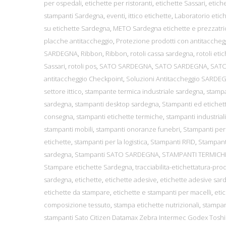
per ospedali
,
etichette per ristoranti
,
etichette Sassari
,
etiche
stampanti Sardegna
,
eventi
,
ittico etichette
,
Laboratorio etic
su etichette Sardegna
,
METO Sardegna etichette e prezzatri
placche antitaccheggio
,
Protezione prodotti con antitaccheg
SARDEGNA
,
Ribbon
,
Ribbon
,
rotoli cassa sardegna
,
rotoli etic
Sassari
,
rotoli pos
,
SATO SARDEGNA
,
SATO SARDEGNA
,
SATO
antitaccheggio Checkpoint
,
Soluzioni Antitaccheggio SARDE
settore ittico
,
stampante termica industriale sardegna
,
stampa
sardegna
,
stampanti desktop sardegna
,
Stampanti ed etichett
consegna
,
stampanti etichette termiche
,
stampanti industriali
stampanti mobili
,
stampanti onoranze funebri
,
Stampanti per
etichette
,
stampanti per la logistica
,
Stampanti RFID
,
Stampant
sardegna
,
Stampanti SATO SARDEGNA
,
STAMPANTI TERMIC
Stampare etichette Sardegna
,
tracciabilita-etichettatura-prodo
sardegna
,
etichette
,
etichette adesive
,
etichette adesive sar
etichette da stampare
,
etichette e stampanti per macelli
,
etic
composizione tessuto
,
stampa etichette nutrizionali
,
stampan
stampanti Sato Citizen Datamax Zebra Intermec Godex Toshi