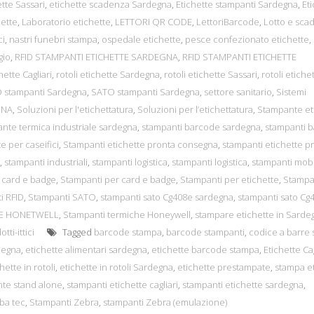
tte Sassari
,
etichette scadenza Sardegna
,
Etichette stampanti Sardegna
,
Et
hette
,
Laboratorio etichette
,
LETTORI QR CODE
,
LettoriBarcode
,
Lotto e sca
ci
,
nastri funebri stampa
,
ospedale etichette
,
pesce confezionato etichette
,
gio
,
RFID STAMPANTI ETICHETTE SARDEGNA
,
RFID STAMPANTI ETICHETTE
hette Cagliari
,
rotoli etichette Sardegna
,
rotoli etichette Sassari
,
rotoli etiche
 stampanti Sardegna
,
SATO stampanti Sardegna
,
settore sanitario
,
Sistemi
GNA
,
Soluzioni per l'etichettatura
,
Soluzioni per l’etichettatura
,
Stampante et
nte termica industriale sardegna
,
stampanti barcode sardegna
,
stampanti 
e per caseifici
,
Stampanti etichette pronta consegna
,
stampanti etichette p
,
stampanti industriali
,
stampanti logistica
,
stampanti logistica
,
stampanti mobi
 card e badge
,
Stampanti per card e badge
,
Stampanti per etichette
,
Stampa
i RFID
,
Stampanti SATO
,
stampanti sato Cg408e sardegna
,
stampanti sato Cg
HE HONETWELL
,
Stampanti termiche Honeywell
,
stampare etichette in Sarde
tti-ittici
Tagged
barcode stampa
,
barcode stampanti
,
codice a barre
degna
,
etichette alimentari sardegna
,
etichette barcode stampa
,
Etichette Cag
hette in rotoli
,
etichette in rotoli Sardegna
,
etichette prestampate
,
stampa e
te stand alone
,
stampanti etichette cagliari
,
stampanti etichette sardegna
,
ba tec
,
Stampanti Zebra
,
stampanti Zebra (emulazione)