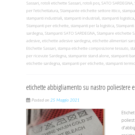
Sassari
,
rotoli etichette Sassari
,
rotoli pos
,
SATO SARDEGNA
,
per l’etichettatura
,
Stampante etichette settore ittico
,
stampa
stampanti industriali
,
stampanti industriali
,
stampanti logistica
Stampanti per etichette
,
stampanti per la logistica
,
Stampanti
sardegna
,
Stampanti SATO SARDEGNA
,
Stampare etichette 
adesive
,
etichette adesive sardegna
,
etichette alimentari sa
Etichette Sassari
,
stampa etichette composizione tessuto
,
st
per ricevute Sardegna
,
stampante stand alone
,
stampanti ba
etichette sardegna
,
stampanti per etichette
,
stampanti termi
etichette abbigliamento su nastro poliestere e
Posted on
25 Maggio 2021
Etiche
polies
d'abbi