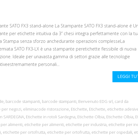
nte SATO FX3 stand-alone La Stampante SATO FX3 stand-alone é U
te per etichette intuitiva da 3” chesi integra perfettamente con la tu
a Stampa senza sforzo anchedurante operazioni complesseLa
remiata SATO FX3-LX è una stampante peretichette flessibile di nuova
zione. Ideale per unavasta gamma di settori grazie alle tecnologie
ativeestremamente personali...
LEGGI T
de
,
barcode stampanti
,
barcode stampanti
,
Benvenuto EDG srl
,
card da
 per negozi
,
eliminacode ristorazione
,
Etichette
,
Etichette
,
etichette adesiv
bon SARDEGNA
,
Etichette in rotoli Sardegna
,
Etichette Olbia
,
Etichette Olbia
,
E
 per alimenti
,
etichette per alimenti
,
etichette per industria
,
etichette per in
i
,
etichette per ortofrutta
,
etichette per ortofrutta
,
etichette per ospedali
,
et