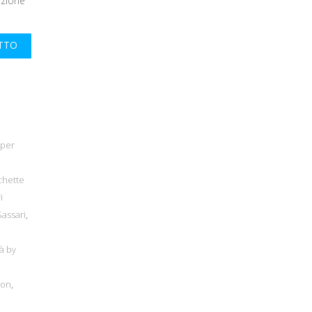
ezione
UTTO
 per
chette
i
Sassari
,
à by
bon
,