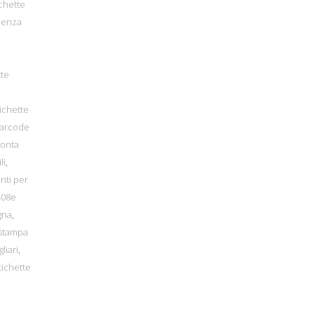
ichette
denza
tte
ichette
barcode
ronta
li
,
nti per
408e
gna
,
 stampa
liari
,
tichette