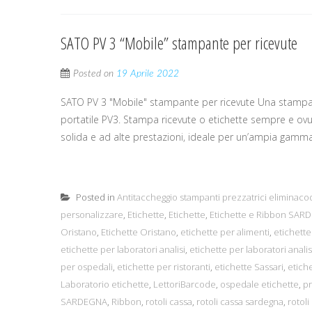
SATO PV 3 “Mobile” stampante per ricevute
Posted on
19 Aprile 2022
SATO PV 3 "Mobile" stampante per ricevute Una stampant
portatile PV3. Stampa ricevute o etichette sempre e ov
solida e ad alte prestazioni, ideale per un’ampia gamma di 
Posted in
Antitaccheggio stampanti prezzatrici eliminaco
personalizzare
,
Etichette
,
Etichette
,
Etichette e Ribbon SAR
Oristano
,
Etichette Oristano
,
etichette per alimenti
,
etichette
etichette per laboratori analisi
,
etichette per laboratori analis
per ospedali
,
etichette per ristoranti
,
etichette Sassari
,
etiche
Laboratorio etichette
,
LettoriBarcode
,
ospedale etichette
,
pr
SARDEGNA
,
Ribbon
,
rotoli cassa
,
rotoli cassa sardegna
,
rotoli