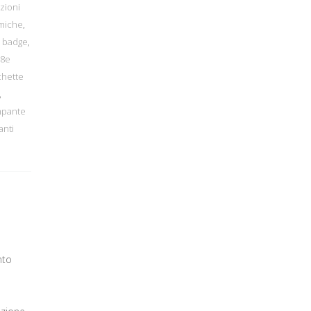
zioni
rmiche
,
e badge
,
08e
chette
,
mpante
anti
nto