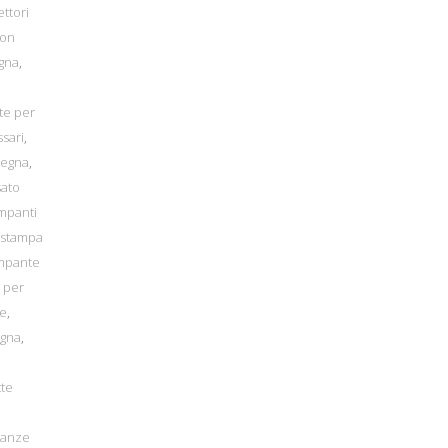
ettori
bon
gna
,
tte per
ssari
,
degna
,
sato
mpanti
stampa
mpante
 per
re
,
egna
,
tte
ranze