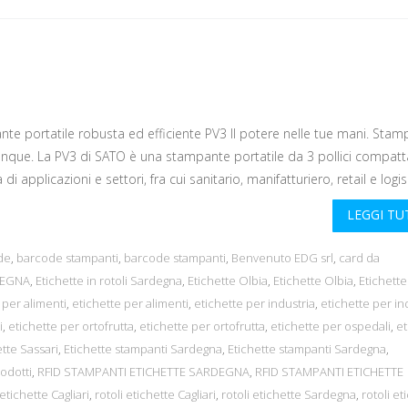
e portatile robusta ed efficiente PV3 Il potere nelle tue mani. Stam
unque. La PV3 di SATO è una stampante portatile da 3 pollici compatt
applicazioni e settori, fra cui sanitario, manifatturiero, retail e logis.
LEGGI T
de
,
barcode stampanti
,
barcode stampanti
,
Benvenuto EDG srl
,
card da
DEGNA
,
Etichette in rotoli Sardegna
,
Etichette Olbia
,
Etichette Olbia
,
Etichette
 per alimenti
,
etichette per alimenti
,
etichette per industria
,
etichette per in
i
,
etichette per ortofrutta
,
etichette per ortofrutta
,
etichette per ospedali
,
et
tte Sassari
,
Etichette stampanti Sardegna
,
Etichette stampanti Sardegna
,
odotti
,
RFID STAMPANTI ETICHETTE SARDEGNA
,
RFID STAMPANTI ETICHETTE
 etichette Cagliari
,
rotoli etichette Cagliari
,
rotoli etichette Sardegna
,
rotoli et