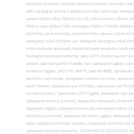
termiche Oristano
,
etichette termiche sassari
,
eticnastri
,
lett
ottici sardegna
,
lettura e stampa barcode
,
nastro per stampa
sassari ribbon olbia
,
Ribbon CALOR
,
ribbon nuoro
,
ribbon or
Ribbon sato
,
Ribbon Sato Sardegna
,
Ribbon Toshiba
,
Ribbon
etichette
,
rotoli etichette
,
rotoli etichette adesive
,
rotoli eti
stampanti
,
rotoli etichette per stampanti sardegna
,
rotoli et
rotoli etichette stampanti
,
Rotoli etichette termiche
,
rotoli e
Sardegna stampanti termiche
,
sato
,
SATO Assistenza tecnica
sassari
,
sato stampante CG408tt
,
Sato stampanti Cagliari
,
Sato
termiche Cagliari
,
SATO WS 408 TT
,
Sato Ws408tt
,
stampa etic
etichette nutrizionali
,
stampante cartellini accesso
,
stampant
nastri funebri
,
stampante per etichette
,
stampante per fiorist
ricordini funebri
,
Stampante SATO Cg408
,
stampante sato ws4
stampante termica scontrini
,
stampanti
,
stampanti a trasferi
stampanti cagliari
,
stampanti cartoncini
,
stampanti codice a 
etichette autonome
,
stampanti etichette cagliari
,
stampanti e
olbia
,
stampanti etichette oristano
,
Stampanti etichette per viv
stampanti etichette termiche
,
STAMPANTI FLOROVIVAISTI S