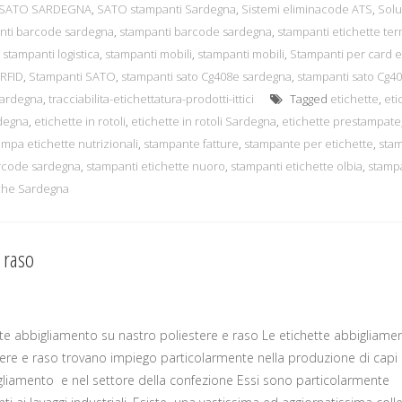
SATO SARDEGNA
,
SATO stampanti Sardegna
,
Sistemi eliminacode ATS
,
Solu
nti barcode sardegna
,
stampanti barcode sardegna
,
stampanti etichette te
,
stampanti logistica
,
stampanti mobili
,
stampanti mobili
,
Stampanti per card 
 RFID
,
Stampanti SATO
,
stampanti sato Cg408e sardegna
,
stampanti sato Cg4
Sardegna
,
tracciabilita-etichettatura-prodotti-ittici
Tagged
etichette
,
eti
rdegna
,
etichette in rotoli
,
etichette in rotoli Sardegna
,
etichette prestampate
ampa etichette nutrizionali
,
stampante fatture
,
stampante per etichette
,
sta
rcode sardegna
,
stampanti etichette nuoro
,
stampanti etichette olbia
,
stamp
che Sardegna
 raso
tte abbigliamento su nastro poliestere e raso Le etichette abbigliame
tere e raso trovano impiego particolarmente nella produzione di capi
gliamento e nel settore della confezione Essi sono particolarmente