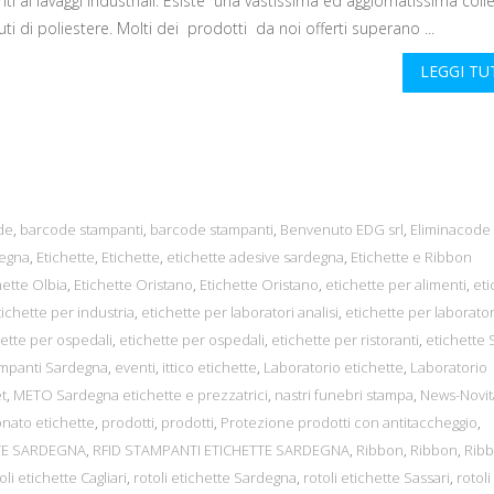
nti ai lavaggi industriali. Esiste una vastissima ed aggiornatissima coll
uti di poliestere. Molti dei prodotti da noi offerti superano ...
LEGGI T
de
,
barcode stampanti
,
barcode stampanti
,
Benvenuto EDG srl
,
Eliminacode
degna
,
Etichette
,
Etichette
,
etichette adesive sardegna
,
Etichette e Ribbon
hette Olbia
,
Etichette Oristano
,
Etichette Oristano
,
etichette per alimenti
,
eti
tichette per industria
,
etichette per laboratori analisi
,
etichette per laborator
ette per ospedali
,
etichette per ospedali
,
etichette per ristoranti
,
etichette 
ampanti Sardegna
,
eventi
,
ittico etichette
,
Laboratorio etichette
,
Laboratorio
et
,
METO Sardegna etichette e prezzatrici
,
nastri funebri stampa
,
News-Novit
nato etichette
,
prodotti
,
prodotti
,
Protezione prodotti con antitaccheggio
,
TTE SARDEGNA
,
RFID STAMPANTI ETICHETTE SARDEGNA
,
Ribbon
,
Ribbon
,
Rib
oli etichette Cagliari
,
rotoli etichette Sardegna
,
rotoli etichette Sassari
,
rotoli