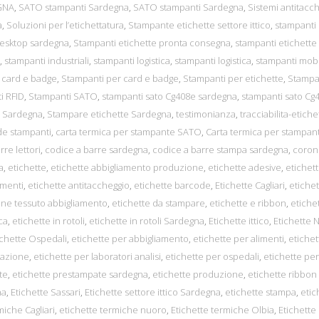
GNA
,
SATO stampanti Sardegna
,
SATO stampanti Sardegna
,
Sistemi antitacc
a
,
Soluzioni per l’etichettatura
,
Stampante etichette settore ittico
,
stampanti
desktop sardegna
,
Stampanti etichette pronta consegna
,
stampanti etichette
,
stampanti industriali
,
stampanti logistica
,
stampanti logistica
,
stampanti mobi
 card e badge
,
Stampanti per card e badge
,
Stampanti per etichette
,
Stampa
i RFID
,
Stampanti SATO
,
stampanti sato Cg408e sardegna
,
stampanti sato Cg
n Sardegna
,
Stampare etichette Sardegna
,
testimonianza
,
tracciabilita-etiche
e stampanti
,
carta termica per stampante SATO
,
Carta termica per stampan
rre lettori
,
codice a barre sardegna
,
codice a barre stampa sardegna
,
coron
a
,
etichette
,
etichette abbigliamento produzione
,
etichette adesive
,
etichet
imenti
,
etichette antitaccheggio
,
etichette barcode
,
Etichette Cagliari
,
etichet
one tessuto abbigliamento
,
etichette da stampare
,
etichette e ribbon
,
etiche
ca
,
etichette in rotoli
,
etichette in rotoli Sardegna
,
Etichette ittico
,
Etichette 
ichette Ospedali
,
etichette per abbigliamento
,
etichette per alimenti
,
etichet
orazione
,
etichette per laboratori analisi
,
etichette per ospedali
,
etichette per
te
,
etichette prestampate sardegna
,
etichette produzione
,
etichette ribbon
na
,
Etichette Sassari
,
Etichette settore ittico Sardegna
,
etichette stampa
,
etic
miche Cagliari
,
etichette termiche nuoro
,
Etichette termiche Olbia
,
Etichette