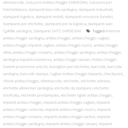
eliminacode
,
Soluzioni Antitaccheggio SARDEGNA
,
Soluzioni per
l'etichettatura
,
stampanti barcode sardegna
,
stampanti industriali
,
stampanti logistica
,
stampanti mobili
,
stampanti onoranze funebri
,
Stampanti per etichette
,
stampanti per la logistica
,
stampanti sato
Cg408e sardegna
,
Stampanti SATO SARDEGNA
Tagged
Antenne
antitaccheggio sardegna
,
antitaccheggio
,
antitaccheggio cagliari
,
antitaccheggio impianti cagliari
,
antitaccheggio nuoro
,
antitaccheggio
olbia
,
antitaccheggio oristano
,
antitaccheggio sardegna
,
antitaccheggio
sardegna impianti assistenza
,
antitaccheggio sassari
,
Antitaccheggio
Sistemi protezione articoli
,
Avvolgitori per etichette
,
barcode
,
barcode
sardegna
,
barcode stampa
,
Cagliari Antitaccheggio Impianti
,
checkpoint
,
chiodi antitaccheggio
,
eliminacode
,
etichette
,
etichette adesive
,
etichette alimentari sardegna
,
etichette da stampare
,
etichette
ortofrutta
,
etichette prestampate
,
etichette rigide antitaccheggio
,
impianti antitaccheggio
,
impianti antitaccheggio cagliari
,
impianti
antitaccheggio carbonia
,
impianti antitaccheggio nuoro
,
impianti
antitaccheggio oristano
,
impianti antitaccheggio sanluri
,
impianti
antitaccheggio sardegna
,
impianti antitaccheggio sassari
,
impianti