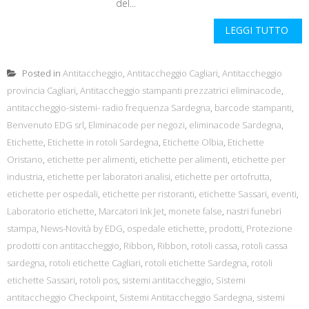
del...
LEGGI TUTTO
Posted in
Antitaccheggio
,
Antitaccheggio Cagliari
,
Antitaccheggio
provincia Cagliari
,
Antitaccheggio stampanti prezzatrici eliminacode
,
antitaccheggio-sistemi- radio frequenza Sardegna
,
barcode stampanti
,
Benvenuto EDG srl
,
Eliminacode per negozi
,
eliminacode Sardegna
,
Etichette
,
Etichette in rotoli Sardegna
,
Etichette Olbia
,
Etichette
Oristano
,
etichette per alimenti
,
etichette per alimenti
,
etichette per
industria
,
etichette per laboratori analisi
,
etichette per ortofrutta
,
etichette per ospedali
,
etichette per ristoranti
,
etichette Sassari
,
eventi
,
Laboratorio etichette
,
Marcatori Ink Jet
,
monete false
,
nastri funebri
stampa
,
News-Novità by EDG
,
ospedale etichette
,
prodotti
,
Protezione
prodotti con antitaccheggio
,
Ribbon
,
Ribbon
,
rotoli cassa
,
rotoli cassa
sardegna
,
rotoli etichette Cagliari
,
rotoli etichette Sardegna
,
rotoli
etichette Sassari
,
rotoli pos
,
sistemi antitaccheggio
,
Sistemi
antitaccheggio Checkpoint
,
Sistemi Antitaccheggio Sardegna
,
sistemi