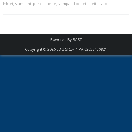
ink jet
,
stampanti per etichette
,
stampanti per etichette sardegna
Powered By
RAST
Copyright © 2026
EDG SRL - P.IVA 02033450921