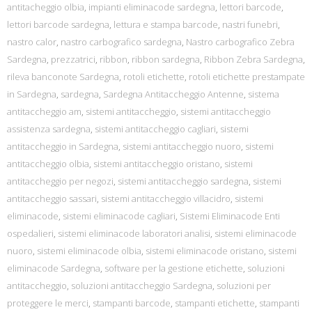
antitacheggio olbia
,
impianti eliminacode sardegna
,
lettori barcode
,
lettori barcode sardegna
,
lettura e stampa barcode
,
nastri funebri
,
nastro calor
,
nastro carbografico sardegna
,
Nastro carbografico Zebra
Sardegna
,
prezzatrici
,
ribbon
,
ribbon sardegna
,
Ribbon Zebra Sardegna
,
rileva banconote Sardegna
,
rotoli etichette
,
rotoli etichette prestampate
in Sardegna
,
sardegna
,
Sardegna Antitaccheggio Antenne
,
sistema
antitaccheggio am
,
sistemi antitaccheggio
,
sistemi antitaccheggio
assistenza sardegna
,
sistemi antitaccheggio cagliari
,
sistemi
antitaccheggio in Sardegna
,
sistemi antitaccheggio nuoro
,
sistemi
antitaccheggio olbia
,
sistemi antitaccheggio oristano
,
sistemi
antitaccheggio per negozi
,
sistemi antitaccheggio sardegna
,
sistemi
antitaccheggio sassari
,
sistemi antitaccheggio villacidro
,
sistemi
eliminacode
,
sistemi eliminacode cagliari
,
Sistemi Eliminacode Enti
ospedalieri
,
sistemi eliminacode laboratori analisi
,
sistemi eliminacode
nuoro
,
sistemi eliminacode olbia
,
sistemi eliminacode oristano
,
sistemi
eliminacode Sardegna
,
software per la gestione etichette
,
soluzioni
antitaccheggio
,
soluzioni antitaccheggio Sardegna
,
soluzioni per
proteggere le merci
,
stampanti barcode
,
stampanti etichette
,
stampanti