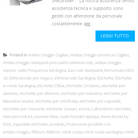
SARDEGNA La nostra assistenza Servizi
assistenza tecnica e supporto sono
gestiti con attenzione da personale
costantemente agg...
LEGGI TUTTO
Posted in
Antitaccheggio Cagliari
,
Antitaccheggio provincia Cagliari
,
Antitaccheggio stampanti prezzatrici eliminacode
,
antitaccheggio-
sistemi- radio frequenza Sardegna
,
barcode stampanti
,
Benvenuto EDG
srl
,
Eliminacode per negozi
,
eliminacode Sardegna
,
Etichette
,
Etichette
in rotoli Sardegna
,
Etichette Olbia
,
Etichette Oristano
,
etichette per
alimenti
,
etichette per alimenti
,
etichette per industria
,
etichette per
laboratori analisi
,
etichette per ortofrutta
,
etichette per ospedali
,
etichette per ristoranti
,
etichette Sassari
,
eventi
,
Laboratorio etichette
,
Marcatori Ink Jet
,
monete false
,
nastri funebri stampa
,
News-Novità by
EDG
,
ospedale etichette
,
prodotti
,
Protezione prodotti con
antitaccheggio
,
Ribbon
,
Ribbon
,
rotoli cassa
,
rotoli cassa sardegna
,
rotoli