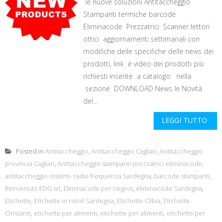
le nuove soluzioni Antitaccheggio
Stampanti termiche barcode
Eliminacode Prezzatrici Scanner lettori
ottici aggiornamenti settimanali con
modifiche delle specifiche delle news dei
prodotti, link e video dei prodotti più
richiesti inserite a catalogo nella
sezione DOWNLOAD News le Novità
del...
LEGGI TUTTO
Posted in
Antitaccheggio
,
Antitaccheggio Cagliari
,
Antitaccheggio
provincia Cagliari
,
Antitaccheggio stampanti prezzatrici eliminacode
,
antitaccheggio-sistemi- radio frequenza Sardegna
,
barcode stampanti
,
Benvenuto EDG srl
,
Eliminacode per negozi
,
eliminacode Sardegna
,
Etichette
,
Etichette in rotoli Sardegna
,
Etichette Olbia
,
Etichette
Oristano
,
etichette per alimenti
,
etichette per alimenti
,
etichette per