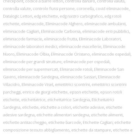
checkpoint
,
codice a barre lettori
,
controlla danaro
,
controlla valuta
,
controlla valute
,
controlo flussi persone
,
coronella
,
covid eliminacode
,
Datalogic Lettori
,
edg etichette
,
edg nastro carbografico
,
edg rotoli
etichette
,
eliminacode
,
Eliminacode Alghero
,
eliminacode ambulanti
,
eliminacode Cagliari
,
Eliminacode Carbonia
,
eliminacode enti pubbilici
,
eliminacode farmacie
,
eliminacode frutta
,
Eliminacode Laboratori
,
eliminacode laboratori medici
,
eliminacode macellerie
,
Eliminacode
Nuoro
,
Eliminacode Olbia
,
Eliminacode Oristano
,
eliminacode ospedali
,
eliminacode per grandi strutture
,
eliminacode per ospedali
,
eliminacode per supermercati
,
Eliminacode rotoli
,
Eliminacode San
Gavino
,
eliminacode Sardegna
,
eliminacode Sassari
,
Eliminacode
Villacidro
,
Eliminacode Visel
,
emettitrici scontrini
,
emettitrici scontrini
parcheggi
,
enrico de giorgi etichette
,
epson etichette
,
epson rotoli
etichette
,
etichettatrice
,
etichettatrice Sardegna
,
Etichettatrici
Sardegna
,
etichette
,
etichette a colori
,
etichette adesive
,
etichette
adesive sardegna
,
etichette alimentari sardegna
,
etichette alimenti
,
etichette antitaccheggio
,
etichette barcode
,
Etichette Cagliari
,
etichette
composizione tessuto abbigliamento
,
etichette da stampare
,
etichette e