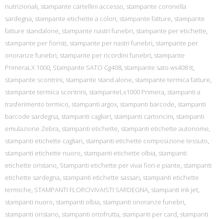
nutrizionali
,
stampante cartellini accesso
,
stampante coronella
sardegna
,
stampante etichette a colori
,
stampante fatture
,
stampante
fatture standalone
,
stampante nastri funebri
,
stampante per etichette
,
stampante per fioristi
,
stampante per nastri funebri
,
stampante per
onoranze funebri
,
stampante per ricordini funebri
,
stampante
PrimeraLX 1000
,
Stampante SATO Cg408
,
stampante sato ws408 tt
,
stampante scontrini
,
stampante stand alone
,
stampante termica fatture
,
stampante termica scontrini
,
stampanteLx1000 Primera
,
stampanti a
trasferimento termico
,
stampanti argox
,
stampanti barcode
,
stampanti
barcode sardegna
,
stampanti cagliari
,
stampanti cartoncini
,
stampanti
emulazione Zebra
,
stampanti etichette
,
stampanti etichette autonome
,
stampanti etichette cagliari
,
stampanti etichette composizione tessuto
,
stampanti etichette nuoro
,
stampanti etichette olbia
,
stampanti
etichette oristano
,
Stampanti etichette per vivai fiori e piante
,
stampanti
etichette sardegna
,
stampanti etichette sassari
,
stampanti etichette
termiche
,
STAMPANTI FLOROVIVAISTI SARDEGNA
,
stampanti ink jet
,
stampanti nuoro
,
stampanti olbia
,
stampanti onoranze funebri
,
stampanti oristano
,
stampanti ortofrutta
,
stampanti per card
,
stampanti