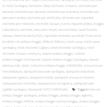
in rotoli Sardegna
,
Etichette Olbia
,
Etichette Oristano
,
etichette per
alimenti
,
etichette per alimenti
,
etichette per industria
,
etichette per
laboratori analisi
,
etichette per ortofrutta
,
etichette per ospedali
,
etichette per ristoranti
,
etichette Sassari
,
eventi
,
impianti antitaccheggio
,
Laboratorio etichette
,
Marcatori Ink Jet
,
monete false
,
nastri funebri
stampa
,
News-Novità by EDG
,
ospedale etichette
,
prodotti
,
Protezione
prodotti con antitaccheggio
,
Ribbon
,
Ribbon
,
rotoli cassa
,
rotoli cassa
sardegna
,
rotoli etichette Cagliari
,
rotoli etichette Sardegna
,
rotoli
etichette Sassari
,
rotoli pos
,
sistemi antitaccheggio
,
Sistemi
antitaccheggio Checkpoint
,
Sistemi Antitaccheggio Sardegna
,
sistemi
eliminacode
,
slider
,
Soluzioni Antitaccheggio SARDEGNA
,
Soluzioni per
l'etichettatura
,
stampanti barcode sardegna
,
stampanti industriali
,
stampanti logistica
,
stampanti mobili
,
stampanti onoranze funebri
,
Stampanti per etichette
,
stampanti per la logistica
,
stampanti sato
Cg408e sardegna
,
Stampanti SATO SARDEGNA
Tagged
Antenne
antitaccheggio sardegna
,
antitaccheggio
,
antitaccheggio alghero
,
Antitaccheggio AMTEK
,
Antitaccheggio anti taccheggio
,
antitaccheggio