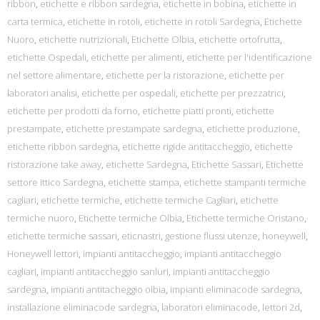
ribbon
,
etichette e ribbon sardegna
,
etichette in bobina
,
etichette in
carta termica
,
etichette in rotoli
,
etichette in rotoli Sardegna
,
Etichette
Nuoro
,
etichette nutrizionali
,
Etichette Olbia
,
etichette ortofrutta
,
etichette Ospedali
,
etichette per alimenti
,
etichette per l'identificazione
nel settore alimentare
,
etichette per la ristorazione
,
etichette per
laboratori analisi
,
etichette per ospedali
,
etichette per prezzatrici
,
etichette per prodotti da forno
,
etichette piatti pronti
,
etichette
prestampate
,
etichette prestampate sardegna
,
etichette produzione
,
etichette ribbon sardegna
,
etichette rigide antitaccheggio
,
etichette
ristorazione take away
,
etichette Sardegna
,
Etichette Sassari
,
Etichette
settore ittico Sardegna
,
etichette stampa
,
etichette stampanti termiche
cagliari
,
etichette termiche
,
etichette termiche Cagliari
,
etichette
termiche nuoro
,
Etichette termiche Olbia
,
Etichette termiche Oristano
,
etichette termiche sassari
,
eticnastri
,
gestione flussi utenze
,
honeywell
,
Honeywell lettori
,
impianti antitaccheggio
,
impianti antitaccheggio
cagliari
,
impianti antitaccheggio sanluri
,
impianti antitaccheggio
sardegna
,
impianti antitacheggio olbia
,
impianti eliminacode sardegna
,
installazione eliminacode sardegna
,
laboratori eliminacode
,
lettori 2d
,