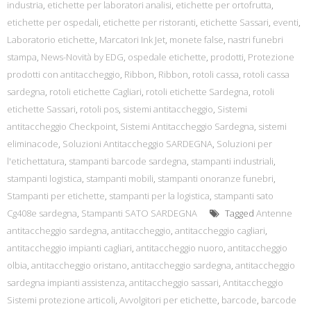
industria
,
etichette per laboratori analisi
,
etichette per ortofrutta
,
etichette per ospedali
,
etichette per ristoranti
,
etichette Sassari
,
eventi
,
Laboratorio etichette
,
Marcatori Ink Jet
,
monete false
,
nastri funebri
stampa
,
News-Novità by EDG
,
ospedale etichette
,
prodotti
,
Protezione
prodotti con antitaccheggio
,
Ribbon
,
Ribbon
,
rotoli cassa
,
rotoli cassa
sardegna
,
rotoli etichette Cagliari
,
rotoli etichette Sardegna
,
rotoli
etichette Sassari
,
rotoli pos
,
sistemi antitaccheggio
,
Sistemi
antitaccheggio Checkpoint
,
Sistemi Antitaccheggio Sardegna
,
sistemi
eliminacode
,
Soluzioni Antitaccheggio SARDEGNA
,
Soluzioni per
l'etichettatura
,
stampanti barcode sardegna
,
stampanti industriali
,
stampanti logistica
,
stampanti mobili
,
stampanti onoranze funebri
,
Stampanti per etichette
,
stampanti per la logistica
,
stampanti sato
Cg408e sardegna
,
Stampanti SATO SARDEGNA
Tagged
Antenne
antitaccheggio sardegna
,
antitaccheggio
,
antitaccheggio cagliari
,
antitaccheggio impianti cagliari
,
antitaccheggio nuoro
,
antitaccheggio
olbia
,
antitaccheggio oristano
,
antitaccheggio sardegna
,
antitaccheggio
sardegna impianti assistenza
,
antitaccheggio sassari
,
Antitaccheggio
Sistemi protezione articoli
,
Avvolgitori per etichette
,
barcode
,
barcode