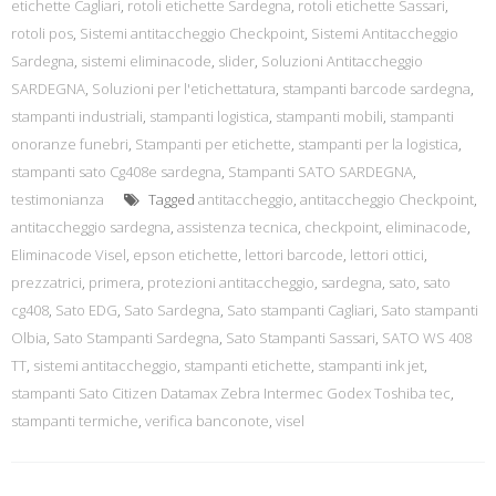
etichette Cagliari
,
rotoli etichette Sardegna
,
rotoli etichette Sassari
,
rotoli pos
,
Sistemi antitaccheggio Checkpoint
,
Sistemi Antitaccheggio
Sardegna
,
sistemi eliminacode
,
slider
,
Soluzioni Antitaccheggio
SARDEGNA
,
Soluzioni per l'etichettatura
,
stampanti barcode sardegna
,
stampanti industriali
,
stampanti logistica
,
stampanti mobili
,
stampanti
onoranze funebri
,
Stampanti per etichette
,
stampanti per la logistica
,
stampanti sato Cg408e sardegna
,
Stampanti SATO SARDEGNA
,
testimonianza
Tagged
antitaccheggio
,
antitaccheggio Checkpoint
,
antitaccheggio sardegna
,
assistenza tecnica
,
checkpoint
,
eliminacode
,
Eliminacode Visel
,
epson etichette
,
lettori barcode
,
lettori ottici
,
prezzatrici
,
primera
,
protezioni antitaccheggio
,
sardegna
,
sato
,
sato
cg408
,
Sato EDG
,
Sato Sardegna
,
Sato stampanti Cagliari
,
Sato stampanti
Olbia
,
Sato Stampanti Sardegna
,
Sato Stampanti Sassari
,
SATO WS 408
TT
,
sistemi antitaccheggio
,
stampanti etichette
,
stampanti ink jet
,
stampanti Sato Citizen Datamax Zebra Intermec Godex Toshiba tec
,
stampanti termiche
,
verifica banconote
,
visel