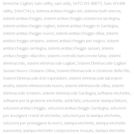
termiche Cagliari
,
Sato utility
,
sato utiliy
,
SATO WS 408 TT
,
Sato WS408
utility
,
SAtoCT4-Lx
,
sistema antitaccheggio am
,
sistema multi utenze
,
sistemi antitaccheggio
,
sistemi antitaccheggio assistenza sardegna
,
sistemi antitaccheggio cagliari
,
sistemi antitaccheggio in Sardegna
,
sistemi antitaccheggio nuoro
,
sistemi antitaccheggio olbia
,
sistemi
antitaccheggio oristano
,
sistemi antitaccheggio per negozi
,
sistemi
antitaccheggio sardegna
,
sistemi antitaccheggio sassari
,
sistemi
antitaccheggio villacidro
,
sistemi controllo banconote false
,
sistemi
eliminacode
,
sistemi eliminacode cagliari
,
Sistemi Eliminacode Cagliari
Sassari Nuoro Oristano Olbia
,
Sistemi Eliminacode e Gestione delle File
,
Sistemi Eliminacode Enti ospedalieri
,
sistemi eliminacode laboratori
analisi
,
sistemi eliminacode nuoro
,
sistemi eliminacode olbia
,
sistemi
eliminacode oristano
,
sistemi eliminacode Sardegna
,
software etichette
,
software per la gestione etichette
,
soldi falsi
,
soluzione stampa fatture
,
soluzioni antitaccheggio
,
soluzioni antitaccheggio Sardegna
,
soluzioni
per avvolgere i rotoli di etichette
,
soluzioni per la stampa etichette
,
soluzioni per proteggere le merci
,
stampa etichette
,
stampa etichette
autonoma
,
stampa etichette composizione tessuto
,
stampa etichette