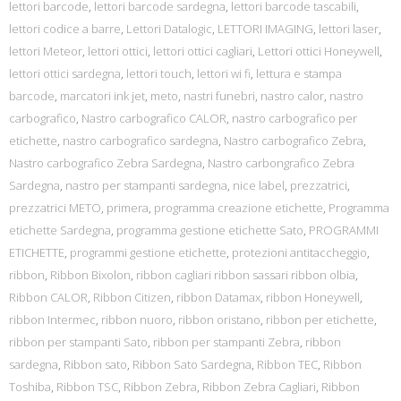
lettori barcode
,
lettori barcode sardegna
,
lettori barcode tascabili
,
lettori codice a barre
,
Lettori Datalogic
,
LETTORI IMAGING
,
lettori laser
,
lettori Meteor
,
lettori ottici
,
lettori ottici cagliari
,
Lettori ottici Honeywell
,
lettori ottici sardegna
,
lettori touch
,
lettori wi fi
,
lettura e stampa
barcode
,
marcatori ink jet
,
meto
,
nastri funebri
,
nastro calor
,
nastro
carbografico
,
Nastro carbografico CALOR
,
nastro carbografico per
etichette
,
nastro carbografico sardegna
,
Nastro carbografico Zebra
,
Nastro carbografico Zebra Sardegna
,
Nastro carbongrafico Zebra
Sardegna
,
nastro per stampanti sardegna
,
nice label
,
prezzatrici
,
prezzatrici METO
,
primera
,
programma creazione etichette
,
Programma
etichette Sardegna
,
programma gestione etichette Sato
,
PROGRAMMI
ETICHETTE
,
programmi gestione etichette
,
protezioni antitaccheggio
,
ribbon
,
Ribbon Bixolon
,
ribbon cagliari ribbon sassari ribbon olbia
,
Ribbon CALOR
,
Ribbon Citizen
,
ribbon Datamax
,
ribbon Honeywell
,
ribbon Intermec
,
ribbon nuoro
,
ribbon oristano
,
ribbon per etichette
,
ribbon per stampanti Sato
,
ribbon per stampanti Zebra
,
ribbon
sardegna
,
Ribbon sato
,
Ribbon Sato Sardegna
,
Ribbon TEC
,
Ribbon
Toshiba
,
Ribbon TSC
,
Ribbon Zebra
,
Ribbon Zebra Cagliari
,
Ribbon