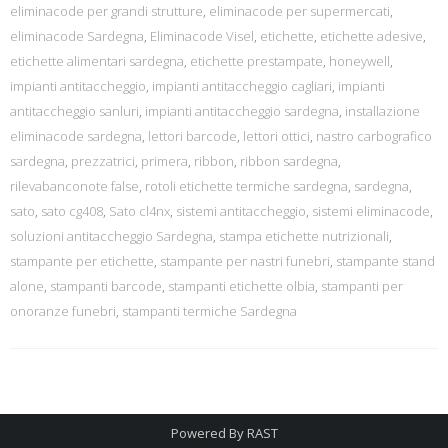
eliminacode per grandi strutture
,
eliminacode per supermercati
,
eliminacode Sardegna
,
Eliminacode Visel
,
etichette
,
etichette adesive
,
etichette alimentari sardegna
,
etichette prestampate
,
honeywell
,
impianti antitaccheggio
,
impianti antitaccheggio cagliari
,
impianti
antitaccheggio sanluri
,
impianti antitaccheggio sardegna
,
installazione
eliminacode sardegna
,
lettori barcode
,
lettori ottici
,
nastro carbografico
sardegna
,
prezzatrici
,
primera
,
ribbon
,
ribbon sardegna
,
rilevabanconote false
,
rotoli etichette termiche sardegna
,
sardegna
,
sato
,
sato cg408
,
Sato cl4nx
,
sistemi antitaccheggio
,
sistemi eliminacode
,
soluzioni antitaccheggio Sardegna
,
stampa etichette nutrizionali
,
stampante per etichette
,
stampante per nastri funebri
,
stampante stand
alone
,
stampanti barcode
,
stampanti etichette olbia
,
stampanti per
onoranze funebri
,
stampanti termiche Sardegna
Powered By
RAST