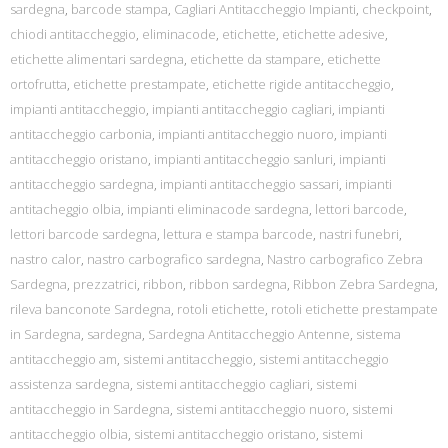
sardegna
,
barcode stampa
,
Cagliari Antitaccheggio Impianti
,
checkpoint
,
chiodi antitaccheggio
,
eliminacode
,
etichette
,
etichette adesive
,
etichette alimentari sardegna
,
etichette da stampare
,
etichette
ortofrutta
,
etichette prestampate
,
etichette rigide antitaccheggio
,
impianti antitaccheggio
,
impianti antitaccheggio cagliari
,
impianti
antitaccheggio carbonia
,
impianti antitaccheggio nuoro
,
impianti
antitaccheggio oristano
,
impianti antitaccheggio sanluri
,
impianti
antitaccheggio sardegna
,
impianti antitaccheggio sassari
,
impianti
antitacheggio olbia
,
impianti eliminacode sardegna
,
lettori barcode
,
lettori barcode sardegna
,
lettura e stampa barcode
,
nastri funebri
,
nastro calor
,
nastro carbografico sardegna
,
Nastro carbografico Zebra
Sardegna
,
prezzatrici
,
ribbon
,
ribbon sardegna
,
Ribbon Zebra Sardegna
,
rileva banconote Sardegna
,
rotoli etichette
,
rotoli etichette prestampate
in Sardegna
,
sardegna
,
Sardegna Antitaccheggio Antenne
,
sistema
antitaccheggio am
,
sistemi antitaccheggio
,
sistemi antitaccheggio
assistenza sardegna
,
sistemi antitaccheggio cagliari
,
sistemi
antitaccheggio in Sardegna
,
sistemi antitaccheggio nuoro
,
sistemi
antitaccheggio olbia
,
sistemi antitaccheggio oristano
,
sistemi