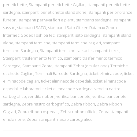
per etichette
,
Stampanti per etichette Cagliari
,
stampanti per etichette
sardegna
,
stampanti per etichette stand alone
,
stampanti per onoranze
funebri
,
stampanti per vivai fiori e pianti
,
stampanti sardegna
,
stampanti
sassari
,
stampanti SATO
,
stampanti Sato Citizen Datamax Zebra
Intermec Godex Toshiba tec
,
stampanti sato sardegna
,
stampanti stand
alone
,
stampanti termiche
,
stampanti termiche cagliari
,
stampanti
termiche Sardegna
,
Stampanti termiche sassari
,
stampanti ticket
,
Stampanti trasferimento termico
,
stampanti trasferimento termico
Sardegna
,
Stampanti Zebra
,
stampanti Zebra (emulazione)
,
Termiche
etichette Cagliari
,
Terminali Barcode Sardegna
,
ticket eliminacode
,
ticket
eliminacode cagliari
,
ticket eliminacode ospedali
,
ticket eliminacode
ospedali e laboratori
,
ticket elimnacode sardegna
,
vendita nastro
carbografico
,
vendita ribbon
,
verifica banconote
,
verifica banconote
sardegna
,
Zebra nastro carbografico
,
Zebra ribbon
,
Zebra Ribbon
Cagliari
,
Zebra ribbon ospedali
,
Zebra ribbon ufficio
,
Zebra stampanti
emulazione
,
Zebra stampanti nastro carbografico