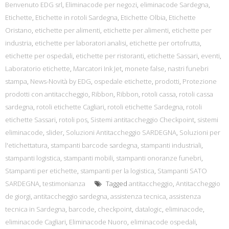
Benvenuto EDG srl
,
Eliminacode per negozi
,
eliminacode Sardegna
,
Etichette
,
Etichette in rotoli Sardegna
,
Etichette Olbia
,
Etichette
Oristano
,
etichette per alimenti
,
etichette per alimenti
,
etichette per
industria
,
etichette per laboratori analisi
,
etichette per ortofrutta
,
etichette per ospedali
,
etichette per ristoranti
,
etichette Sassari
,
eventi
,
Laboratorio etichette
,
Marcatori Ink Jet
,
monete false
,
nastri funebri
stampa
,
News-Novità by EDG
,
ospedale etichette
,
prodotti
,
Protezione
prodotti con antitaccheggio
,
Ribbon
,
Ribbon
,
rotoli cassa
,
rotoli cassa
sardegna
,
rotoli etichette Cagliari
,
rotoli etichette Sardegna
,
rotoli
etichette Sassari
,
rotoli pos
,
Sistemi antitaccheggio Checkpoint
,
sistemi
eliminacode
,
slider
,
Soluzioni Antitaccheggio SARDEGNA
,
Soluzioni per
l'etichettatura
,
stampanti barcode sardegna
,
stampanti industriali
,
stampanti logistica
,
stampanti mobili
,
stampanti onoranze funebri
,
Stampanti per etichette
,
stampanti per la logistica
,
Stampanti SATO
SARDEGNA
,
testimonianza
Tagged
antitaccheggio
,
Antitaccheggio
de giorgi
,
antitaccheggio sardegna
,
assistenza tecnica
,
assistenza
tecnica in Sardegna
,
barcode
,
checkpoint
,
datalogic
,
eliminacode
,
eliminacode Cagliari
,
Eliminacode Nuoro
,
eliminacode ospedali
,