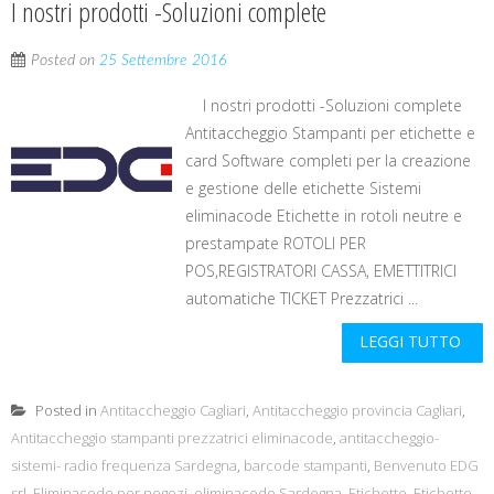
I nostri prodotti -Soluzioni complete
Posted on
25 Settembre 2016
I nostri prodotti -Soluzioni complete
Antitaccheggio Stampanti per etichette e
card Software completi per la creazione
e gestione delle etichette Sistemi
eliminacode Etichette in rotoli neutre e
prestampate ROTOLI PER
POS,REGISTRATORI CASSA, EMETTITRICI
automatiche TICKET Prezzatrici ...
LEGGI TUTTO
Posted in
Antitaccheggio Cagliari
,
Antitaccheggio provincia Cagliari
,
Antitaccheggio stampanti prezzatrici eliminacode
,
antitaccheggio-
sistemi- radio frequenza Sardegna
,
barcode stampanti
,
Benvenuto EDG
srl
,
Eliminacode per negozi
,
eliminacode Sardegna
,
Etichette
,
Etichette