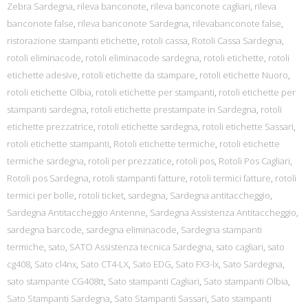
Zebra Sardegna
,
rileva banconote
,
rileva banconote cagliari
,
rileva
banconote false
,
rileva banconote Sardegna
,
rilevabanconote false
,
ristorazione stampanti etichette
,
rotoli cassa
,
Rotoli Cassa Sardegna
,
rotoli eliminacode
,
rotoli eliminacode sardegna
,
rotoli etichette
,
rotoli
etichette adesive
,
rotoli etichette da stampare
,
rotoli etichette Nuoro
,
rotoli etichette Olbia
,
rotoli etichette per stampanti
,
rotoli etichette per
stampanti sardegna
,
rotoli etichette prestampate in Sardegna
,
rotoli
etichette prezzatrice
,
rotoli etichette sardegna
,
rotoli etichette Sassari
,
rotoli etichette stampanti
,
Rotoli etichette termiche
,
rotoli etichette
termiche sardegna
,
rotoli per prezzatice
,
rotoli pos
,
Rotoli Pos Cagliari
,
Rotoli pos Sardegna
,
rotoli stampanti fatture
,
rotoli termici fatture
,
rotoli
termici per bolle
,
rotoli ticket
,
sardegna
,
Sardegna antitaccheggio
,
Sardegna Antitaccheggio Antenne
,
Sardegna Assistenza Antitaccheggio
,
sardegna barcode
,
sardegna eliminacode
,
Sardegna stampanti
termiche
,
sato
,
SATO Assistenza tecnica Sardegna
,
sato cagliari
,
sato
cg408
,
Sato cl4nx
,
Sato CT4-LX
,
Sato EDG
,
Sato FX3-lx
,
Sato Sardegna
,
sato stampante CG408tt
,
Sato stampanti Cagliari
,
Sato stampanti Olbia
,
Sato Stampanti Sardegna
,
Sato Stampanti Sassari
,
Sato stampanti