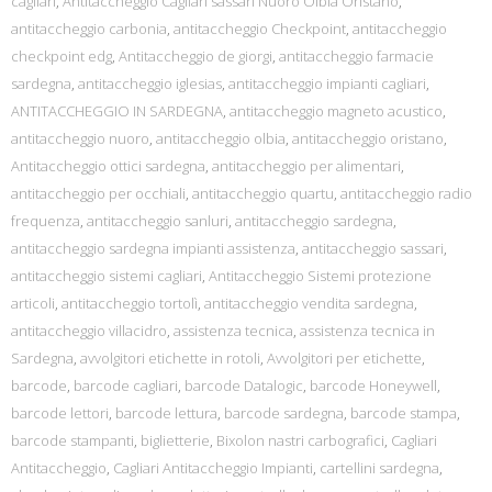
cagliari
,
Antitaccheggio Cagliari sassari Nuoro Olbia Oristano
,
antitaccheggio carbonia
,
antitaccheggio Checkpoint
,
antitaccheggio
checkpoint edg
,
Antitaccheggio de giorgi
,
antitaccheggio farmacie
sardegna
,
antitaccheggio iglesias
,
antitaccheggio impianti cagliari
,
ANTITACCHEGGIO IN SARDEGNA
,
antitaccheggio magneto acustico
,
antitaccheggio nuoro
,
antitaccheggio olbia
,
antitaccheggio oristano
,
Antitaccheggio ottici sardegna
,
antitaccheggio per alimentari
,
antitaccheggio per occhiali
,
antitaccheggio quartu
,
antitaccheggio radio
frequenza
,
antitaccheggio sanluri
,
antitaccheggio sardegna
,
antitaccheggio sardegna impianti assistenza
,
antitaccheggio sassari
,
antitaccheggio sistemi cagliari
,
Antitaccheggio Sistemi protezione
articoli
,
antitaccheggio tortolì
,
antitaccheggio vendita sardegna
,
antitaccheggio villacidro
,
assistenza tecnica
,
assistenza tecnica in
Sardegna
,
avvolgitori etichette in rotoli
,
Avvolgitori per etichette
,
barcode
,
barcode cagliari
,
barcode Datalogic
,
barcode Honeywell
,
barcode lettori
,
barcode lettura
,
barcode sardegna
,
barcode stampa
,
barcode stampanti
,
biglietterie
,
Bixolon nastri carbografici
,
Cagliari
Antitaccheggio
,
Cagliari Antitaccheggio Impianti
,
cartellini sardegna
,