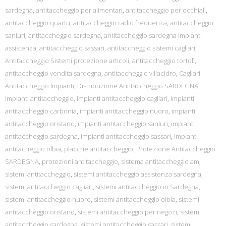
sardegna
,
antitaccheggio per alimentari
,
antitaccheggio per occhiali
,
antitaccheggio quartu
,
antitaccheggio radio frequenza
,
antitaccheggio
sanluri
,
antitaccheggio sardegna
,
antitaccheggio sardegna impianti
assistenza
,
antitaccheggio sassari
,
antitaccheggio sistemi cagliari
,
Antitaccheggio Sistemi protezione articoli
,
antitaccheggio tortolì
,
antitaccheggio vendita sardegna
,
antitaccheggio villacidro
,
Cagliari
Antitaccheggio Impianti
,
Distribuzione Antitaccheggio SARDEGNA
,
impianti antitaccheggio
,
impianti antitaccheggio cagliari
,
impianti
antitaccheggio carbonia
,
impianti antitaccheggio nuoro
,
impianti
antitaccheggio oristano
,
impianti antitaccheggio sanluri
,
impianti
antitaccheggio sardegna
,
impianti antitaccheggio sassari
,
impianti
antitacheggio olbia
,
placche antitaccheggio
,
Protezione Antitaccheggio
SARDEGNA
,
protezioni antitaccheggio
,
sistema antitaccheggio am
,
sistemi antitaccheggio
,
sistemi antitaccheggio assistenza sardegna
,
sistemi antitaccheggio cagliari
,
sistemi antitaccheggio in Sardegna
,
sistemi antitaccheggio nuoro
,
sistemi antitaccheggio olbia
,
sistemi
antitaccheggio oristano
,
sistemi antitaccheggio per negozi
,
sistemi
antitaccheggio sardegna
,
sistemi antitaccheggio sassari
,
sistemi