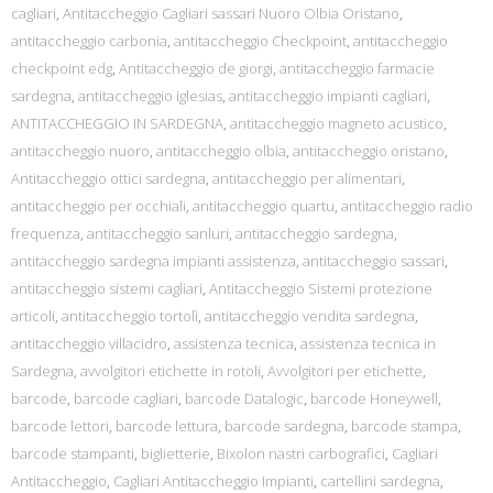
cagliari
,
Antitaccheggio Cagliari sassari Nuoro Olbia Oristano
,
antitaccheggio carbonia
,
antitaccheggio Checkpoint
,
antitaccheggio
checkpoint edg
,
Antitaccheggio de giorgi
,
antitaccheggio farmacie
sardegna
,
antitaccheggio iglesias
,
antitaccheggio impianti cagliari
,
ANTITACCHEGGIO IN SARDEGNA
,
antitaccheggio magneto acustico
,
antitaccheggio nuoro
,
antitaccheggio olbia
,
antitaccheggio oristano
,
Antitaccheggio ottici sardegna
,
antitaccheggio per alimentari
,
antitaccheggio per occhiali
,
antitaccheggio quartu
,
antitaccheggio radio
frequenza
,
antitaccheggio sanluri
,
antitaccheggio sardegna
,
antitaccheggio sardegna impianti assistenza
,
antitaccheggio sassari
,
antitaccheggio sistemi cagliari
,
Antitaccheggio Sistemi protezione
articoli
,
antitaccheggio tortolì
,
antitaccheggio vendita sardegna
,
antitaccheggio villacidro
,
assistenza tecnica
,
assistenza tecnica in
Sardegna
,
avvolgitori etichette in rotoli
,
Avvolgitori per etichette
,
barcode
,
barcode cagliari
,
barcode Datalogic
,
barcode Honeywell
,
barcode lettori
,
barcode lettura
,
barcode sardegna
,
barcode stampa
,
barcode stampanti
,
biglietterie
,
Bixolon nastri carbografici
,
Cagliari
Antitaccheggio
,
Cagliari Antitaccheggio Impianti
,
cartellini sardegna
,