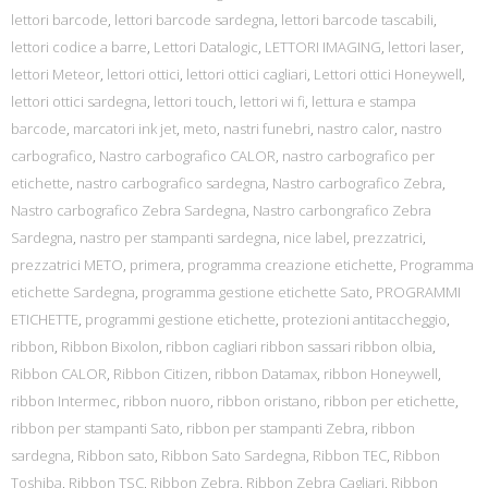
lettori barcode
,
lettori barcode sardegna
,
lettori barcode tascabili
,
lettori codice a barre
,
Lettori Datalogic
,
LETTORI IMAGING
,
lettori laser
,
lettori Meteor
,
lettori ottici
,
lettori ottici cagliari
,
Lettori ottici Honeywell
,
lettori ottici sardegna
,
lettori touch
,
lettori wi fi
,
lettura e stampa
barcode
,
marcatori ink jet
,
meto
,
nastri funebri
,
nastro calor
,
nastro
carbografico
,
Nastro carbografico CALOR
,
nastro carbografico per
etichette
,
nastro carbografico sardegna
,
Nastro carbografico Zebra
,
Nastro carbografico Zebra Sardegna
,
Nastro carbongrafico Zebra
Sardegna
,
nastro per stampanti sardegna
,
nice label
,
prezzatrici
,
prezzatrici METO
,
primera
,
programma creazione etichette
,
Programma
etichette Sardegna
,
programma gestione etichette Sato
,
PROGRAMMI
ETICHETTE
,
programmi gestione etichette
,
protezioni antitaccheggio
,
ribbon
,
Ribbon Bixolon
,
ribbon cagliari ribbon sassari ribbon olbia
,
Ribbon CALOR
,
Ribbon Citizen
,
ribbon Datamax
,
ribbon Honeywell
,
ribbon Intermec
,
ribbon nuoro
,
ribbon oristano
,
ribbon per etichette
,
ribbon per stampanti Sato
,
ribbon per stampanti Zebra
,
ribbon
sardegna
,
Ribbon sato
,
Ribbon Sato Sardegna
,
Ribbon TEC
,
Ribbon
Toshiba
,
Ribbon TSC
,
Ribbon Zebra
,
Ribbon Zebra Cagliari
,
Ribbon