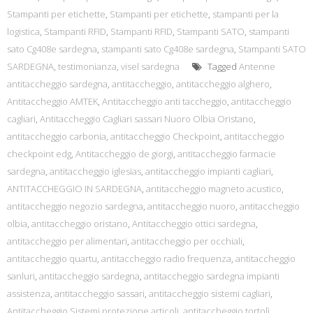
Stampanti per etichette
,
Stampanti per etichette
,
stampanti per la
logistica
,
Stampanti RFID
,
Stampanti RFID
,
Stampanti SATO
,
stampanti
sato Cg408e sardegna
,
stampanti sato Cg408e sardegna
,
Stampanti SATO
SARDEGNA
,
testimonianza
,
visel sardegna
Tagged
Antenne
antitaccheggio sardegna
,
antitaccheggio
,
antitaccheggio alghero
,
Antitaccheggio AMTEK
,
Antitaccheggio anti taccheggio
,
antitaccheggio
cagliari
,
Antitaccheggio Cagliari sassari Nuoro Olbia Oristano
,
antitaccheggio carbonia
,
antitaccheggio Checkpoint
,
antitaccheggio
checkpoint edg
,
Antitaccheggio de giorgi
,
antitaccheggio farmacie
sardegna
,
antitaccheggio iglesias
,
antitaccheggio impianti cagliari
,
ANTITACCHEGGIO IN SARDEGNA
,
antitaccheggio magneto acustico
,
antitaccheggio negozio sardegna
,
antitaccheggio nuoro
,
antitaccheggio
olbia
,
antitaccheggio oristano
,
Antitaccheggio ottici sardegna
,
antitaccheggio per alimentari
,
antitaccheggio per occhiali
,
antitaccheggio quartu
,
antitaccheggio radio frequenza
,
antitaccheggio
sanluri
,
antitaccheggio sardegna
,
antitaccheggio sardegna impianti
assistenza
,
antitaccheggio sassari
,
antitaccheggio sistemi cagliari
,
Antitaccheggio Sistemi protezione articoli
,
antitaccheggio tortolì
,