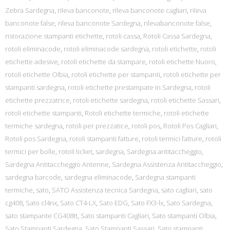
Zebra Sardegna
,
rileva banconote
,
rileva banconote cagliari
,
rileva
banconote false
,
rileva banconote Sardegna
,
rilevabanconote false
,
ristorazione stampanti etichette
,
rotoli cassa
,
Rotoli Cassa Sardegna
,
rotoli eliminacode
,
rotoli eliminacode sardegna
,
rotoli etichette
,
rotoli
etichette adesive
,
rotoli etichette da stampare
,
rotoli etichette Nuoro
,
rotoli etichette Olbia
,
rotoli etichette per stampanti
,
rotoli etichette per
stampanti sardegna
,
rotoli etichette prestampate in Sardegna
,
rotoli
etichette prezzatrice
,
rotoli etichette sardegna
,
rotoli etichette Sassari
,
rotoli etichette stampanti
,
Rotoli etichette termiche
,
rotoli etichette
termiche sardegna
,
rotoli per prezzatice
,
rotoli pos
,
Rotoli Pos Cagliari
,
Rotoli pos Sardegna
,
rotoli stampanti fatture
,
rotoli termici fatture
,
rotoli
termici per bolle
,
rotoli ticket
,
sardegna
,
Sardegna antitaccheggio
,
Sardegna Antitaccheggio Antenne
,
Sardegna Assistenza Antitaccheggio
,
sardegna barcode
,
sardegna eliminacode
,
Sardegna stampanti
termiche
,
sato
,
SATO Assistenza tecnica Sardegna
,
sato cagliari
,
sato
cg408
,
Sato cl4nx
,
Sato CT4-LX
,
Sato EDG
,
Sato FX3-lx
,
Sato Sardegna
,
sato stampante CG408tt
,
Sato stampanti Cagliari
,
Sato stampanti Olbia
,
Sato Stampanti Sardegna
,
Sato Stampanti Sassari
,
Sato stampanti