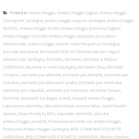
Posted in
Antitaccheggio
,
Antitaccheggio Cagliari
,
Antitaccheggio
Checkpoint Sardegna
,
antitaccheggio negozio sardegna
,
antitaccheggio
NUORO
,
Antitaccheggio OLBIA
,
Antitaccheggio provincia Cagliari
,
Antitaccheggio SASSARI
,
Antitaccheggio stampanti prezzatrici
eliminacode
,
antitaccheggio-sistemi- radio frequenza Sardegna
,
barcode stampanti
,
Benvenuto EDG srl
,
Eliminacode per negozi
,
eliminacode Sardegna
,
Etichette
,
Etichette
,
Etichette e Ribbon
SARDEGNA
,
Etichette in rotoli Sardegna
,
Etichette Olbia
,
Etichette
Oristano
,
etichette per alimenti
,
etichette per alimenti
,
etichette per
industria
,
etichette per laboratori analisi
,
etichette per ortofrutta
,
etichette per ospedali
,
etichette per ristoranti
,
etichette Sassari
,
Etichette stampanti Sardegna
,
eventi
,
impianti antitaccheggio
,
Laboratorio etichette
,
Marcatori Ink Jet
,
monete false
,
nastri funebri
stampa
,
News-Novità by EDG
,
ospedale etichette
,
placche
antitaccheggio
,
prodotti
,
Protezione prodotti con antitaccheggio
,
Protezioni Antitaccheggio Sardegna
,
RFID STAMPANTI ETICHETTE
SARDEGNA
,
RFID STAMPANTI ETICHETTE SARDEGNA
,
Ribbon
,
Ribbon
,