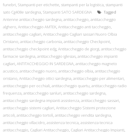
funebri
,
Stampanti per etichette
,
stampanti per la logistica
,
stampanti
sato Cg408e sardegna
,
Stampanti SATO SARDEGNA
Tagged
Antenne antitaccheggio sardegna
,
antitaccheggio
,
antitaccheggio
alghero
,
Antitaccheggio AMTEK
,
Antitaccheggio anti taccheggio
,
antitaccheggio cagliari
,
Antitaccheggio Cagliari sassari Nuoro Olbia
Oristano
,
antitaccheggio carbonia
,
antitaccheggio Checkpoint
,
antitaccheggio checkpoint edg
,
Antitaccheggio de giorgi
,
antitaccheggio
farmacie sardegna
,
antitaccheggio iglesias
,
antitaccheggio impianti
cagliari
,
ANTITACCHEGGIO IN SARDEGNA
,
antitaccheggio magneto
acustico
,
antitaccheggio nuoro
,
antitaccheggio olbia
,
antitaccheggio
oristano
,
Antitaccheggio ottici sardegna
,
antitaccheggio per alimentari
,
antitaccheggio per occhiali
,
antitaccheggio quartu
,
antitaccheggio radio
frequenza
,
antitaccheggio sanluri
,
antitaccheggio sardegna
,
antitaccheggio sardegna impianti assistenza
,
antitaccheggio sassari
,
antitaccheggio sistemi cagliari
,
Antitaccheggio Sistemi protezione
articoli
,
antitaccheggio tortolì
,
antitaccheggio vendita sardegna
,
antitaccheggio villacidro
,
assistenza tecnica
,
assistenza tecnica
antitaccheggio
,
Cagliari Antitaccheggio
,
Cagliari Antitaccheggio Impianti
,