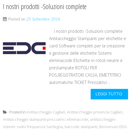
I nostri prodotti -Soluzioni complete
Posted on
25 Settembre 2016
I nostri prodotti -Soluzioni complete
Antitaccheggio Stampanti per etichette e
card Software completi per la creazione
e gestione delle etichette Sistemi
eliminacode Etichette in rotoli neutre e
prestampate ROTOLI PER
POS,REGISTRATORI CASSA, EMETTITRICI
automatiche TICKET Prezzatrici ...
LEGGI TUTTO
Posted in
Antitaccheggio Cagliari
,
Antitaccheggio provincia Cagliari
,
Antitaccheggio stampanti prezzatrici eliminacode
,
antitaccheggio-
sistemi- radio frequenza Sardegna
,
barcode stampanti
,
Benvenuto EDG