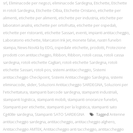
srl
,
Eliminacode per negozi
,
eliminacode Sardegna
,
Etichette
,
Etichette
in rotoli Sardegna
,
Etichette Olbia
,
Etichette Oristano
,
etichette per
alimenti
,
etichette per alimenti
,
etichette per industria
,
etichette per
laboratori analisi
,
etichette per ortofrutta
,
etichette per ospedali
,
etichette per ristoranti
,
etichette Sassari
,
eventi
,
impianti antitaccheggio
,
Laboratorio etichette
,
Marcatori Ink Jet
,
monete false
,
nastri funebri
stampa
,
News-Novità by EDG
,
ospedale etichette
,
prodotti
,
Protezione
prodotti con antitaccheggio
,
Ribbon
,
Ribbon
,
rotoli cassa
,
rotoli cassa
sardegna
,
rotoli etichette Cagliari
,
rotoli etichette Sardegna
,
rotoli
etichette Sassari
,
rotoli pos
,
sistemi antitaccheggio
,
Sistemi
antitaccheggio Checkpoint
,
Sistemi Antitaccheggio Sardegna
,
sistemi
eliminacode
,
slider
,
Soluzioni Antitaccheggio SARDEGNA
,
Soluzioni per
l'etichettatura
,
stampanti barcode sardegna
,
stampanti industriali
,
stampanti logistica
,
stampanti mobili
,
stampanti onoranze funebri
,
Stampanti per etichette
,
stampanti per la logistica
,
stampanti sato
Cg408e sardegna
,
Stampanti SATO SARDEGNA
Tagged
Antenne
antitaccheggio sardegna
,
antitaccheggio
,
antitaccheggio alghero
,
Antitaccheggio AMTEK
,
Antitaccheggio anti taccheggio
,
antitaccheggio