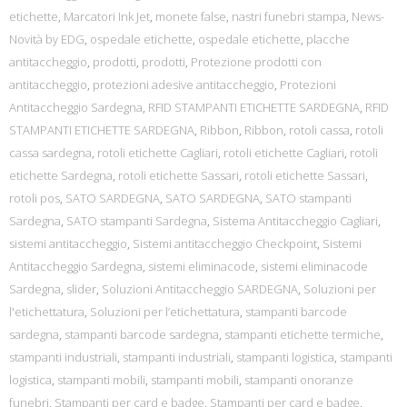
etichette
,
Marcatori Ink Jet
,
monete false
,
nastri funebri stampa
,
News-
Novità by EDG
,
ospedale etichette
,
ospedale etichette
,
placche
antitaccheggio
,
prodotti
,
prodotti
,
Protezione prodotti con
antitaccheggio
,
protezioni adesive antitaccheggio
,
Protezioni
Antitaccheggio Sardegna
,
RFID STAMPANTI ETICHETTE SARDEGNA
,
RFID
STAMPANTI ETICHETTE SARDEGNA
,
Ribbon
,
Ribbon
,
rotoli cassa
,
rotoli
cassa sardegna
,
rotoli etichette Cagliari
,
rotoli etichette Cagliari
,
rotoli
etichette Sardegna
,
rotoli etichette Sassari
,
rotoli etichette Sassari
,
rotoli pos
,
SATO SARDEGNA
,
SATO SARDEGNA
,
SATO stampanti
Sardegna
,
SATO stampanti Sardegna
,
Sistema Antitaccheggio Cagliari
,
sistemi antitaccheggio
,
Sistemi antitaccheggio Checkpoint
,
Sistemi
Antitaccheggio Sardegna
,
sistemi eliminacode
,
sistemi eliminacode
Sardegna
,
slider
,
Soluzioni Antitaccheggio SARDEGNA
,
Soluzioni per
l'etichettatura
,
Soluzioni per l’etichettatura
,
stampanti barcode
sardegna
,
stampanti barcode sardegna
,
stampanti etichette termiche
,
stampanti industriali
,
stampanti industriali
,
stampanti logistica
,
stampanti
logistica
,
stampanti mobili
,
stampanti mobili
,
stampanti onoranze
funebri
,
Stampanti per card e badge
,
Stampanti per card e badge
,