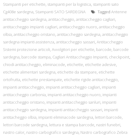
Stampanti per etichette
,
stampanti per la logistica
,
stampanti sato
Cg408e sardegna
,
Stampanti SATO SARDEGNA
Tagged
Antenne
antitaccheggio sardegna
,
antitaccheggio
,
antitaccheggio cagliari
,
antitaccheggio impianti cagliari
,
antitaccheggio nuoro
,
antitaccheggio
olbia
,
antitaccheggio oristano
,
antitaccheggio sardegna
,
antitaccheggio
sardegna impianti assistenza
,
antitaccheggio sassari
,
Antitaccheggio
Sistemi protezione articoli
,
Avvolgitori per etichette
,
barcode
,
barcode
sardegna
,
barcode stampa
,
Cagliari Antitaccheggio Impianti
,
checkpoint
,
chiodi antitaccheggio
,
eliminacode
,
etichette
,
etichette adesive
,
etichette alimentari sardegna
,
etichette da stampare
,
etichette
ortofrutta
,
etichette prestampate
,
etichette rigide antitaccheggio
,
impianti antitaccheggio
,
impianti antitaccheggio cagliari
,
impianti
antitaccheggio carbonia
,
impianti antitaccheggio nuoro
,
impianti
antitaccheggio oristano
,
impianti antitaccheggio sanluri
,
impianti
antitaccheggio sardegna
,
impianti antitaccheggio sassari
,
impianti
antitacheggio olbia
,
impianti eliminacode sardegna
,
lettori barcode
,
lettori barcode sardegna
,
lettura e stampa barcode
,
nastri funebri
,
nastro calor
,
nastro carbografico sardegna
,
Nastro carbografico Zebra