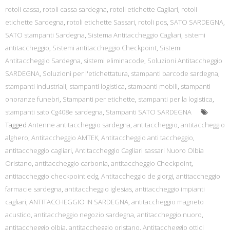
rotoli cassa
,
rotoli cassa sardegna
,
rotoli etichette Cagliari
,
rotoli
etichette Sardegna
,
rotoli etichette Sassari
,
rotoli pos
,
SATO SARDEGNA
,
SATO stampanti Sardegna
,
Sistema Antitaccheggio Cagliari
,
sistemi
antitaccheggio
,
Sistemi antitaccheggio Checkpoint
,
Sistemi
Antitaccheggio Sardegna
,
sistemi eliminacode
,
Soluzioni Antitaccheggio
SARDEGNA
,
Soluzioni per l'etichettatura
,
stampanti barcode sardegna
,
stampanti industriali
,
stampanti logistica
,
stampanti mobili
,
stampanti
onoranze funebri
,
Stampanti per etichette
,
stampanti per la logistica
,
stampanti sato Cg408e sardegna
,
Stampanti SATO SARDEGNA
Tagged
Antenne antitaccheggio sardegna
,
antitaccheggio
,
antitaccheggio
alghero
,
Antitaccheggio AMTEK
,
Antitaccheggio anti taccheggio
,
antitaccheggio cagliari
,
Antitaccheggio Cagliari sassari Nuoro Olbia
Oristano
,
antitaccheggio carbonia
,
antitaccheggio Checkpoint
,
antitaccheggio checkpoint edg
,
Antitaccheggio de giorgi
,
antitaccheggio
farmacie sardegna
,
antitaccheggio iglesias
,
antitaccheggio impianti
cagliari
,
ANTITACCHEGGIO IN SARDEGNA
,
antitaccheggio magneto
acustico
,
antitaccheggio negozio sardegna
,
antitaccheggio nuoro
,
antitaccheggio olbia
,
antitaccheggio oristano
,
Antitaccheggio ottici