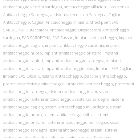
antitaccheggio vendita sardegna
,
antitaccheggio villacidro
,
Assistenza
Antitaccheggio Sardegna
,
assistenza tecnica in Sardegna
,
Cagliari
Antitaccheggio
,
Cagliari Antitaccheggio Impianti
,
Checkpoint EAS
SARDEGNA
,
Distaccatore Antitaccheggio
,
Distaccatore Antitaccheggio
sardegna
,
EAS SARDEGNA
,
EAS Sassari
,
impianti antitaccheggio
,
impianti
antitaccheggio cagliari
,
impianti antitaccheggio carbonia
,
impianti
antitaccheggio nuoro
,
impianti antitaccheggio oristano
,
impianti
antitaccheggio sanluri
,
impianti antitaccheggio sardegna
,
impianti
antitaccheggio sassari
,
impianti antitacheggio olbia
,
Impianti EAS Cagliari
,
Impianti EAS Olbia
,
Oristano Antitaccheggio
,
placche antitaccheggio
,
protezioni adesive antitaccheggio
,
protezioni antitaccheggio
,
protezioni
antitaccheggio sardegna
,
sistema antitaccheggio am
,
sistemi
antitaccheggio
,
sistemi antitaccheggio assistenza sardegna
,
sistemi
antitaccheggio cagliari
,
sistemi antitaccheggio in Sardegna
,
sistemi
antitaccheggio nuoro
,
sistemi antitaccheggio olbia
,
sistemi
antitaccheggio oristano
,
sistemi antitaccheggio per negozi
,
sistemi
antitaccheggio sardegna
,
sistemi antitaccheggio sassari
,
sistemi
antitaccheggio villacidro
,
soluzioni antitaccheggio Sardegna