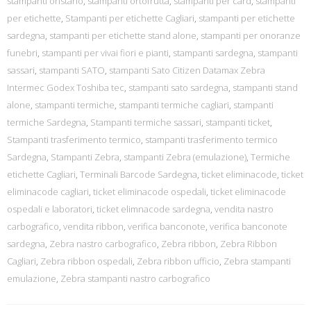
stampanti oristano
,
stampanti ortofrutta
,
stampanti per card
,
stampanti
per etichette
,
Stampanti per etichette Cagliari
,
stampanti per etichette
sardegna
,
stampanti per etichette stand alone
,
stampanti per onoranze
funebri
,
stampanti per vivai fiori e pianti
,
stampanti sardegna
,
stampanti
sassari
,
stampanti SATO
,
stampanti Sato Citizen Datamax Zebra
Intermec Godex Toshiba tec
,
stampanti sato sardegna
,
stampanti stand
alone
,
stampanti termiche
,
stampanti termiche cagliari
,
stampanti
termiche Sardegna
,
Stampanti termiche sassari
,
stampanti ticket
,
Stampanti trasferimento termico
,
stampanti trasferimento termico
Sardegna
,
Stampanti Zebra
,
stampanti Zebra (emulazione)
,
Termiche
etichette Cagliari
,
Terminali Barcode Sardegna
,
ticket eliminacode
,
ticket
eliminacode cagliari
,
ticket eliminacode ospedali
,
ticket eliminacode
ospedali e laboratori
,
ticket elimnacode sardegna
,
vendita nastro
carbografico
,
vendita ribbon
,
verifica banconote
,
verifica banconote
sardegna
,
Zebra nastro carbografico
,
Zebra ribbon
,
Zebra Ribbon
Cagliari
,
Zebra ribbon ospedali
,
Zebra ribbon ufficio
,
Zebra stampanti
emulazione
,
Zebra stampanti nastro carbografico