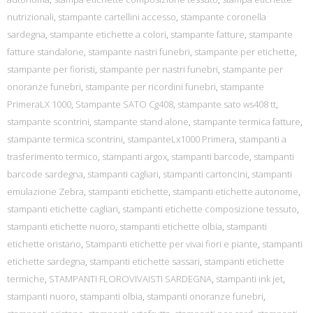
nutrizionali
,
stampante cartellini accesso
,
stampante coronella
sardegna
,
stampante etichette a colori
,
stampante fatture
,
stampante
fatture standalone
,
stampante nastri funebri
,
stampante per etichette
,
stampante per fioristi
,
stampante per nastri funebri
,
stampante per
onoranze funebri
,
stampante per ricordini funebri
,
stampante
PrimeraLX 1000
,
Stampante SATO Cg408
,
stampante sato ws408 tt
,
stampante scontrini
,
stampante stand alone
,
stampante termica fatture
,
stampante termica scontrini
,
stampanteLx1000 Primera
,
stampanti a
trasferimento termico
,
stampanti argox
,
stampanti barcode
,
stampanti
barcode sardegna
,
stampanti cagliari
,
stampanti cartoncini
,
stampanti
emulazione Zebra
,
stampanti etichette
,
stampanti etichette autonome
,
stampanti etichette cagliari
,
stampanti etichette composizione tessuto
,
stampanti etichette nuoro
,
stampanti etichette olbia
,
stampanti
etichette oristano
,
Stampanti etichette per vivai fiori e piante
,
stampanti
etichette sardegna
,
stampanti etichette sassari
,
stampanti etichette
termiche
,
STAMPANTI FLOROVIVAISTI SARDEGNA
,
stampanti ink jet
,
stampanti nuoro
,
stampanti olbia
,
stampanti onoranze funebri
,