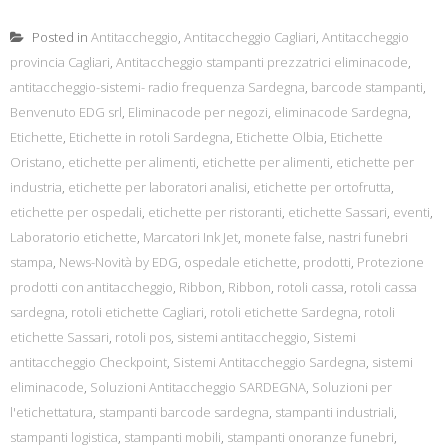
Posted in
Antitaccheggio
,
Antitaccheggio Cagliari
,
Antitaccheggio
provincia Cagliari
,
Antitaccheggio stampanti prezzatrici eliminacode
,
antitaccheggio-sistemi- radio frequenza Sardegna
,
barcode stampanti
,
Benvenuto EDG srl
,
Eliminacode per negozi
,
eliminacode Sardegna
,
Etichette
,
Etichette in rotoli Sardegna
,
Etichette Olbia
,
Etichette
Oristano
,
etichette per alimenti
,
etichette per alimenti
,
etichette per
industria
,
etichette per laboratori analisi
,
etichette per ortofrutta
,
etichette per ospedali
,
etichette per ristoranti
,
etichette Sassari
,
eventi
,
Laboratorio etichette
,
Marcatori Ink Jet
,
monete false
,
nastri funebri
stampa
,
News-Novità by EDG
,
ospedale etichette
,
prodotti
,
Protezione
prodotti con antitaccheggio
,
Ribbon
,
Ribbon
,
rotoli cassa
,
rotoli cassa
sardegna
,
rotoli etichette Cagliari
,
rotoli etichette Sardegna
,
rotoli
etichette Sassari
,
rotoli pos
,
sistemi antitaccheggio
,
Sistemi
antitaccheggio Checkpoint
,
Sistemi Antitaccheggio Sardegna
,
sistemi
eliminacode
,
Soluzioni Antitaccheggio SARDEGNA
,
Soluzioni per
l'etichettatura
,
stampanti barcode sardegna
,
stampanti industriali
,
stampanti logistica
,
stampanti mobili
,
stampanti onoranze funebri
,