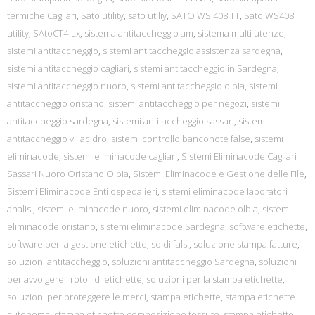
termiche Cagliari
,
Sato utility
,
sato utiliy
,
SATO WS 408 TT
,
Sato WS408
utility
,
SAtoCT4-Lx
,
sistema antitaccheggio am
,
sistema multi utenze
,
sistemi antitaccheggio
,
sistemi antitaccheggio assistenza sardegna
,
sistemi antitaccheggio cagliari
,
sistemi antitaccheggio in Sardegna
,
sistemi antitaccheggio nuoro
,
sistemi antitaccheggio olbia
,
sistemi
antitaccheggio oristano
,
sistemi antitaccheggio per negozi
,
sistemi
antitaccheggio sardegna
,
sistemi antitaccheggio sassari
,
sistemi
antitaccheggio villacidro
,
sistemi controllo banconote false
,
sistemi
eliminacode
,
sistemi eliminacode cagliari
,
Sistemi Eliminacode Cagliari
Sassari Nuoro Oristano Olbia
,
Sistemi Eliminacode e Gestione delle File
,
Sistemi Eliminacode Enti ospedalieri
,
sistemi eliminacode laboratori
analisi
,
sistemi eliminacode nuoro
,
sistemi eliminacode olbia
,
sistemi
eliminacode oristano
,
sistemi eliminacode Sardegna
,
software etichette
,
software per la gestione etichette
,
soldi falsi
,
soluzione stampa fatture
,
soluzioni antitaccheggio
,
soluzioni antitaccheggio Sardegna
,
soluzioni
per avvolgere i rotoli di etichette
,
soluzioni per la stampa etichette
,
soluzioni per proteggere le merci
,
stampa etichette
,
stampa etichette
autonoma
,
stampa etichette composizione tessuto
,
stampa etichette