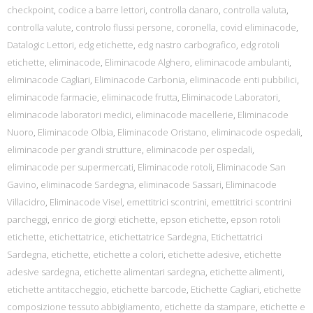
checkpoint
,
codice a barre lettori
,
controlla danaro
,
controlla valuta
,
controlla valute
,
controlo flussi persone
,
coronella
,
covid eliminacode
,
Datalogic Lettori
,
edg etichette
,
edg nastro carbografico
,
edg rotoli
etichette
,
eliminacode
,
Eliminacode Alghero
,
eliminacode ambulanti
,
eliminacode Cagliari
,
Eliminacode Carbonia
,
eliminacode enti pubbilici
,
eliminacode farmacie
,
eliminacode frutta
,
Eliminacode Laboratori
,
eliminacode laboratori medici
,
eliminacode macellerie
,
Eliminacode
Nuoro
,
Eliminacode Olbia
,
Eliminacode Oristano
,
eliminacode ospedali
,
eliminacode per grandi strutture
,
eliminacode per ospedali
,
eliminacode per supermercati
,
Eliminacode rotoli
,
Eliminacode San
Gavino
,
eliminacode Sardegna
,
eliminacode Sassari
,
Eliminacode
Villacidro
,
Eliminacode Visel
,
emettitrici scontrini
,
emettitrici scontrini
parcheggi
,
enrico de giorgi etichette
,
epson etichette
,
epson rotoli
etichette
,
etichettatrice
,
etichettatrice Sardegna
,
Etichettatrici
Sardegna
,
etichette
,
etichette a colori
,
etichette adesive
,
etichette
adesive sardegna
,
etichette alimentari sardegna
,
etichette alimenti
,
etichette antitaccheggio
,
etichette barcode
,
Etichette Cagliari
,
etichette
composizione tessuto abbigliamento
,
etichette da stampare
,
etichette e