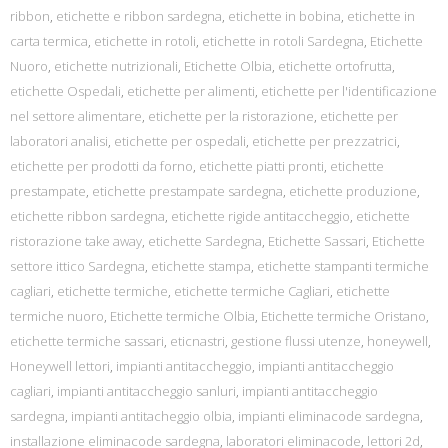
ribbon
,
etichette e ribbon sardegna
,
etichette in bobina
,
etichette in
carta termica
,
etichette in rotoli
,
etichette in rotoli Sardegna
,
Etichette
Nuoro
,
etichette nutrizionali
,
Etichette Olbia
,
etichette ortofrutta
,
etichette Ospedali
,
etichette per alimenti
,
etichette per l'identificazione
nel settore alimentare
,
etichette per la ristorazione
,
etichette per
laboratori analisi
,
etichette per ospedali
,
etichette per prezzatrici
,
etichette per prodotti da forno
,
etichette piatti pronti
,
etichette
prestampate
,
etichette prestampate sardegna
,
etichette produzione
,
etichette ribbon sardegna
,
etichette rigide antitaccheggio
,
etichette
ristorazione take away
,
etichette Sardegna
,
Etichette Sassari
,
Etichette
settore ittico Sardegna
,
etichette stampa
,
etichette stampanti termiche
cagliari
,
etichette termiche
,
etichette termiche Cagliari
,
etichette
termiche nuoro
,
Etichette termiche Olbia
,
Etichette termiche Oristano
,
etichette termiche sassari
,
eticnastri
,
gestione flussi utenze
,
honeywell
,
Honeywell lettori
,
impianti antitaccheggio
,
impianti antitaccheggio
cagliari
,
impianti antitaccheggio sanluri
,
impianti antitaccheggio
sardegna
,
impianti antitacheggio olbia
,
impianti eliminacode sardegna
,
installazione eliminacode sardegna
,
laboratori eliminacode
,
lettori 2d
,