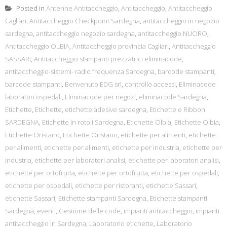
Posted in
Antenne Antitaccheggio
,
Antitaccheggio
,
Antitaccheggio
Cagliari
,
Antitaccheggio Checkpoint Sardegna
,
antitaccheggio in negozio
sardegna
,
antitaccheggio negozio sardegna
,
antitaccheggio NUORO
,
Antitaccheggio OLBIA
,
Antitaccheggio provincia Cagliari
,
Antitaccheggio
SASSARI
,
Antitaccheggio stampanti prezzatrici eliminacode
,
antitaccheggio-sistemi- radio frequenza Sardegna
,
barcode stampanti
,
barcode stampanti
,
Benvenuto EDG srl
,
controllo accessi
,
Eliminacode
laboratori ospedali
,
Eliminacode per negozi
,
eliminacode Sardegna
,
Etichette
,
Etichette
,
etichette adesive sardegna
,
Etichette e Ribbon
SARDEGNA
,
Etichette in rotoli Sardegna
,
Etichette Olbia
,
Etichette Olbia
,
Etichette Oristano
,
Etichette Oristano
,
etichette per alimenti
,
etichette
per alimenti
,
etichette per alimenti
,
etichette per industria
,
etichette per
industria
,
etichette per laboratori analisi
,
etichette per laboratori analisi
,
etichette per ortofrutta
,
etichette per ortofrutta
,
etichette per ospedali
,
etichette per ospedali
,
etichette per ristoranti
,
etichette Sassari
,
etichette Sassari
,
Etichette stampanti Sardegna
,
Etichette stampanti
Sardegna
,
eventi
,
Gestione delle code
,
impianti antitaccheggio
,
impianti
antitaccheggio in Sardegna
,
Laboratorio etichette
,
Laboratorio