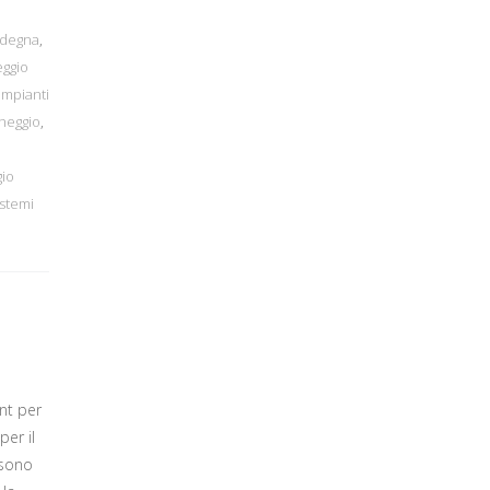
rdegna
,
eggio
impianti
cheggio
,
gio
istemi
nt per
per il
 sono