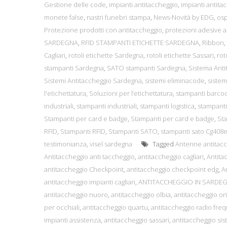
Gestione delle code
,
impianti antitaccheggio
,
impianti antita
monete false
,
nastri funebri stampa
,
News-Novità by EDG
,
osp
Protezione prodotti con antitaccheggio
,
protezioni adesive a
SARDEGNA
,
RFID STAMPANTI ETICHETTE SARDEGNA
,
Ribbon
,
Cagliari
,
rotoli etichette Sardegna
,
rotoli etichette Sassari
,
rot
stampanti Sardegna
,
SATO stampanti Sardegna
,
Sistema Anti
Sistemi Antitaccheggio Sardegna
,
sistemi eliminacode
,
siste
l'etichettatura
,
Soluzioni per l’etichettatura
,
stampanti barco
industriali
,
stampanti industriali
,
stampanti logistica
,
stampanti 
Stampanti per card e badge
,
Stampanti per card e badge
,
Sta
RFID
,
Stampanti RFID
,
Stampanti SATO
,
stampanti sato Cg408
testimonianza
,
visel sardegna
Tagged
Antenne antitac
Antitaccheggio anti taccheggio
,
antitaccheggio cagliari
,
Antita
antitaccheggio Checkpoint
,
antitaccheggio checkpoint edg
,
A
antitaccheggio impianti cagliari
,
ANTITACCHEGGIO IN SARDE
antitaccheggio nuoro
,
antitaccheggio olbia
,
antitaccheggio or
per occhiali
,
antitaccheggio quartu
,
antitaccheggio radio fre
impianti assistenza
,
antitaccheggio sassari
,
antitaccheggio sist