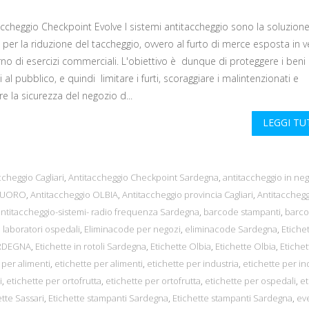
ccheggio Checkpoint Evolve I sistemi antitaccheggio sono la soluzione
per la riduzione del taccheggio, ovvero al furto di merce esposta in v
erno di esercizi commerciali. L'obiettivo è dunque di proteggere i beni
 al pubblico, e quindi limitare i furti, scoraggiare i malintenzionati e
re la sicurezza del negozio d...
LEGGI T
ccheggio Cagliari
,
Antitaccheggio Checkpoint Sardegna
,
antitaccheggio in ne
 NUORO
,
Antitaccheggio OLBIA
,
Antitaccheggio provincia Cagliari
,
Antitacchegg
antitaccheggio-sistemi- radio frequenza Sardegna
,
barcode stampanti
,
barc
 laboratori ospedali
,
Eliminacode per negozi
,
eliminacode Sardegna
,
Etiche
ARDEGNA
,
Etichette in rotoli Sardegna
,
Etichette Olbia
,
Etichette Olbia
,
Etichet
 per alimenti
,
etichette per alimenti
,
etichette per industria
,
etichette per in
i
,
etichette per ortofrutta
,
etichette per ortofrutta
,
etichette per ospedali
,
et
tte Sassari
,
Etichette stampanti Sardegna
,
Etichette stampanti Sardegna
,
ev