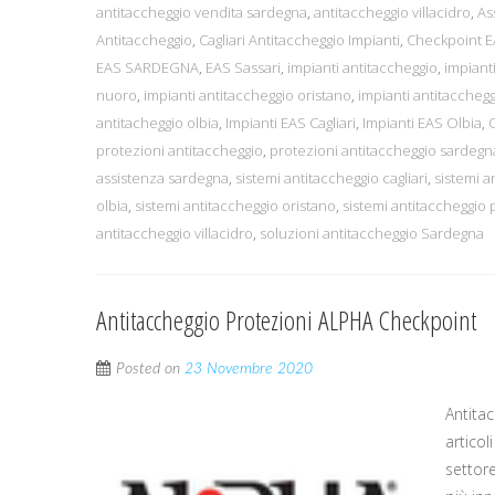
antitaccheggio vendita sardegna
,
antitaccheggio villacidro
,
As
Antitaccheggio
,
Cagliari Antitaccheggio Impianti
,
Checkpoint 
EAS SARDEGNA
,
EAS Sassari
,
impianti antitaccheggio
,
impianti
nuoro
,
impianti antitaccheggio oristano
,
impianti antitacchegg
antitacheggio olbia
,
Impianti EAS Cagliari
,
Impianti EAS Olbia
,
protezioni antitaccheggio
,
protezioni antitaccheggio sardegn
assistenza sardegna
,
sistemi antitaccheggio cagliari
,
sistemi a
olbia
,
sistemi antitaccheggio oristano
,
sistemi antitaccheggio 
antitaccheggio villacidro
,
soluzioni antitaccheggio Sardegna
Antitaccheggio Protezioni ALPHA Checkpoint
Posted on
23 Novembre 2020
Antita
articol
settor