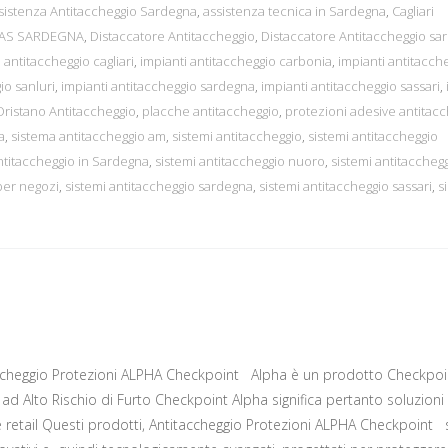
sistenza Antitaccheggio Sardegna
,
assistenza tecnica in Sardegna
,
Cagliari
EAS SARDEGNA
,
Distaccatore Antitaccheggio
,
Distaccatore Antitaccheggio sa
 antitaccheggio cagliari
,
impianti antitaccheggio carbonia
,
impianti antitacch
io sanluri
,
impianti antitaccheggio sardegna
,
impianti antitaccheggio sassari
,
Oristano Antitaccheggio
,
placche antitaccheggio
,
protezioni adesive antitac
a
,
sistema antitaccheggio am
,
sistemi antitaccheggio
,
sistemi antitaccheggio
ntitaccheggio in Sardegna
,
sistemi antitaccheggio nuoro
,
sistemi antitaccheg
per negozi
,
sistemi antitaccheggio sardegna
,
sistemi antitaccheggio sassari
,
s
ccheggio Protezioni ALPHA Checkpoint Alpha è un prodotto Checkpoi
i ad Alto Rischio di Furto Checkpoint Alpha significa pertanto soluzioni 
e retail Questi prodotti, Antitaccheggio Protezioni ALPHA Checkpoint